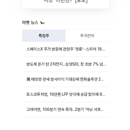
시장 '이번엔?' [포토]
마켓 뉴스
특징주
투자전략
스페이스X 주가 반등에 관련주 ‘껑충’⋯스피어 18%ㆍ에이치브이엠 12%↑
반도체 온기 탄 2차전지...삼성SDI, 장 초반 7% 넘게 껑충
美 태양광 관세 반사이익 기대감에 한화솔루션 20%대·OCI홀딩스 14%대 급등
포스코퓨처엠, 19만톤 LFP 양극재 공급 합의에 9%대 강세
고려아연, 106분기 연속 흑자...2분기 '어닝 서프라이즈'에 장 초반 12%대 강세