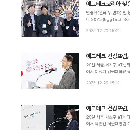
에그테크코리아 찾은
민승규(왼쪽 두 번째) 전
아 2025’(EggTech
네덜란드대사관 농무관, 
2025-12-20 15:40
하는 '에그테크코리아 20
에그테크 건강포럼,
20일 서울 서초구 aT센터에
에서 이성기 강원대학교 
는 '에그테크코리아 202
2025-12-20 15:19
개발, 친환경 패키징, 유
에크테크 건강포럼,
20일 서울 서초구 aT센터에
에서 박민선 서울대병원 