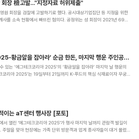
 회장 檢고발..."지정자료 허위제출"
영원 회장을 검찰에 고발하기로 했다. 공시대상기업집단 등 지정을 위한
황에서 빠뜨린 혐의다. 공정위는 성 회장이 2021년 69개
2023년 60개 사 등 총 82개 사(중복제외)를 소속회사 현황에서 누락한 것
을 확인했다고 23일 발표했다. 영원은 2009년
‘에그테크코리아 2025-황금알을 잡아라’ 순금 한돈, 마지막 행운 주인공은? [에그리씽]
수 있는 ‘에그테크코리아 2025’의 ‘황금알을 잡아라’ 마지막 날 행운의
크코리아 2025’는 19일부터 21일까지 K-푸드의 핵심 식재료이자 무궁무
와 미래를 조망하는 자리로 마련된 전시 행사다. 21일 서울 양재동
날 ‘에그 트레저 헌팅(황금알을
적이는 aT센터 행사장 [포토]
터에서 열린 '에그테크코리아 2025'가 행사 마지막 날까지 관람객 발길이
 주말을 맞아 현장에는 가족 단위 방문객과 업계 종사자들이 대거 몰렸
 기다리는 긴 줄이 형성됐다. 에그테크코리아대회위원회가 주