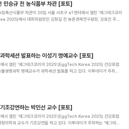
 민승규 전 농식품부 차관 [포토]
 농림축산식품부 차관이 20일 서울 서초구 aT센터에서 열린 ‘에그테크코리
 Korea 2025)에서 대회위원장인 김창길 전 농촌경제연구원장, 강호진 주한
정일정 전 농림수산식품부 국장과 기념촬영을 하고 있다. 이투데이가 주최
25'는 스마트양계
 과학세션 발표하는 이성기 명예교수 [포토]
서 열린 ‘에그테크코리아 2025’(EggTech Korea 2025) 건강포럼
동물생명과학 명예교수가 과학세션 발표를 하고 있다. 이투데이가 주최하
5'는 스마트양계·스마트팜 기술, 동물복지 및 HACCP 생산공정, 로컬푸드
정란·디저트
 기조강연하는 박민선 교수 [포토]
서 열린 ‘에그테크코리아 2025’(EggTech Korea 2025) 건강포럼
가정의학과 교수가 기조강연을 하고 있다. 이투데이가 주최하는 '에그테크