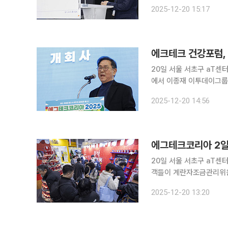
코리아 2025'는 스마트양
2025-12-20 15:17
경 패키징, 유정란·디저트
에크테크 건강포럼,
20일 서울 서초구 aT센터에
에서 이종재 이투데이그룹
2025'는 스마트양계·스마
2025-12-20 14:56
징, 유정란·디저트 등 건
에그테크코리아 2일
20일 서울 서초구 aT센터에
객들이 계란자조금관리위원
2025'는 스마트양계·스마
2025-12-20 13:20
징, 유정란·디저트 등 건