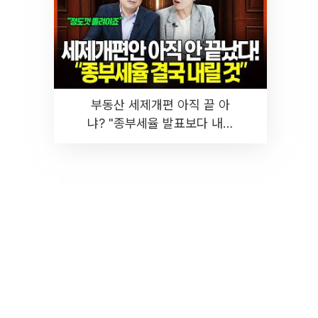
부동산 세제개편 아직 끝 아
냐? "종부세율 발표보다 내릴
것" 장기거주·양도세 전망 I 집
땅지성 I 김인만, 진미윤