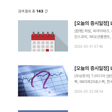
검색결과 총
143
건
[오늘의 증시일정]
[합병] 하림, 씨아이테크, 케일럼, 엔젠바이오 [상호변
인스코비, SK오션플랜트,
해양, 벽산, SUN&L, 
2026-03-31 07:46
풀무원, 태경산업, 강원랜
[오늘의 증시일정]
[무상증자] TJ미디어 [분
팩, IBKS제25호스팩, 한
온켐텍, 와이엠씨, 중앙에
2026-03-23 08:54
오로스테크놀로지, 링크제