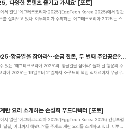
, '다양한 콘텐츠 즐기고 가세요' [포토]
서 열린 ‘에그테크코리아 2025’(EggTech Korea 2025)에서 참관
스를 살펴보고 있다. 이투데이가 주최하는 '에그테크코리아 2025'는 스마
물복지 및 HACCP 생산공정, 로컬푸드 개발, 친환경 패키징, 유정란·디저
의 전 과
‘에그테크코리아 2025-황금알을 잡아라’⋯순금 한돈, 두 번째 주인공은? [에그리씽]
수 있는 ‘에그테크코리아 2025’의 ‘황금알을 잡아라’ 둘째 날 행운의 주
코리아 2025’는 19일부터 21일까지 K-푸드의 핵심 식재료이자 무궁무진
 미래를 조망하는 자리로 마련된 전시 행사다. 20일 서울 양재동
날 행사의 ‘에그 트레저 헌팅
 계란 요리 소개하는 손성희 푸드디렉터 [포토]
서 열린 ‘에그테크코리아 2025’(EggTech Korea 2025) 건강포럼
 '달걀, 어디까지 해봤니?'를 주제로 계란 요리를 소개하고 있다. 이투데
리아 2025'는 스마트양계·스마트팜 기술, 동물복지 및 HACCP 생산공