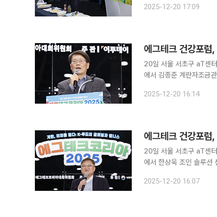
2025-12-20 17:09
정, 로컬푸드 개발, 친환경
20일 서울 서초구 aT센터에
에서 김종준 계란자조금관리
표를 하고 있다. 이투데이
2025-12-20 16:14
지 및 HACCP 생산공정,
에그테크 건강포럼, 
20일 서울 서초구 aT센터에
에서 한상욱 조인 솔루션 
주최하는 '에그테크코리아 
2025-12-20 16:07
컬푸드 개발, 친환경 패키징