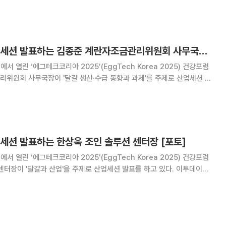
에그테크 건강포럼, 세션 발표하는 김종준 계란자조금관리위원회 사무국장 [포토]
서 열린 ‘에그테크코리아 2025’(EggTech Korea 2025) 건강포럼
위원회 사무국장이 '달걀 생산·수급 동향과 과제'를 주제로 산업세션 발
가 주최하는 '에그테크코리아 2025'는 스마트양계·스마트팜 기술, 동물복
 로컬푸드 개
세션 발표하는 한상욱 조인 솔루션 센터장 [포토]
서 열린 ‘에그테크코리아 2025’(EggTech Korea 2025) 건강포럼
센터장이 '달걀과 산업'을 주제로 산업세션 발표를 하고 있다. 이투데이가
2025'는 스마트양계·스마트팜 기술, 동물복지 및 HACCP 생산공정, 로
, 유정란·