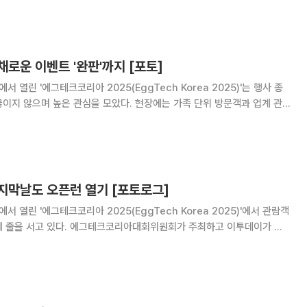
 이번 행사는 스마트 양계·스마트팜 기술을 중
로운 이벤트 '완판'까지 [포토]
서 열린 '에그테크코리아 2025(EggTech Korea 2025)'는 행사 종
이지 않으며 높은 관심을 모았다. 현장에는 가족 단위 방문객과 업계 관
이뤘고, 주요 부스 앞에는 체험과 상담을 기다리는 대기 행렬이 길게 늘
리아대회위원회가 주최하고 이투데이가 주
지막날도 오픈런 열기 [포토로그]
서 열린 '에그테크코리아 2025(EggTech Korea 2025)'에서 관람객
리아대회위원회가 주최하고 이투데이가 주
양계·스마트팜 기술을 비롯해 동물복지와 HACCP 생산공정, 로컬푸드 개
란·디저트 등 건강한 먹거리 산