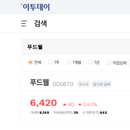
검색
전체
1주
1개월
1년
직접입력
푸드웰
005670
코스닥
음식료·담배
6,420
40
0.63%
거래량
6,149
거래대금(백만)
39
시가총액(억)
642