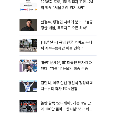
1236회 로또, 1등 당첨자 11명…24
억 잭팟 "서울 2명, 경기 3명"
한정수, 황정민 사태에 분노⋯"불공
정한 게임, 폭로자도 오픈 하라"
[내일 날씨] 폭염 한풀 꺾여도 무더
위 계속⋯동해안 이틀 연속 비
'불명' 문세윤, 故 터틀맨 빈자리 채
웠다…'거북이' 눈물의 최종 우승
김민석, 제주·인천 경선서 정청래 제
쳐⋯누적 격차 1%p 안팎
놀란 감독 '오디세이', 개봉 4일 만
에 100만 돌파⋯'왕사남' 보다 빠르