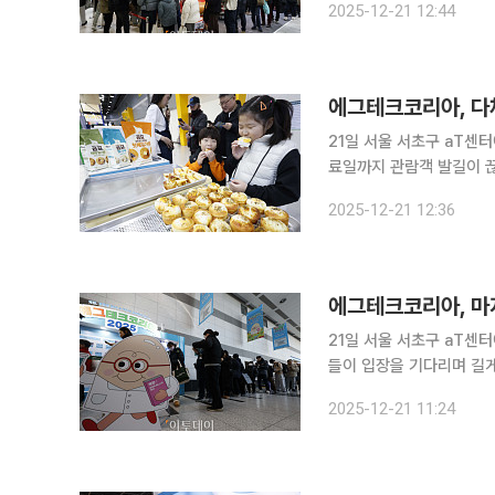
2025-12-21 12:44
최하고 이투데이가 주관한
에그테크코리아, 다채
21일 서울 서초구 aT센터에
료일까지 관람객 발길이 끊
계자들이 몰려 인산인해를 
2025-12-21 12:36
어섰다. 에그테크코
에그테크코리아, 마
21일 서울 서초구 aT센터에
들이 입장을 기다리며 길게 줄을 서고 있다. 에그테크코
관한 이번 행사는 스마트 
2025-12-21 11:24
발, 친환경 패키징, 유정