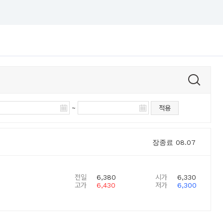
~
적용
장종료
08.07
전일
6,380
시가
6,330
고가
6,430
저가
6,300