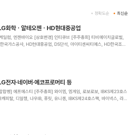
정확도순
최신순
 LG화학ㆍ알테오젠ㆍHD현대중공업
경] 인티큐브 [주주총회] 티비에이치글로벌,
 한국가스공사, HD현대중공업, DS단석, 아이티센씨티에스, HD한국조선
KC그린홀딩스, 코오롱인더, 유니켐, 에이엔피, 넥스틸, 우진플라임, 에이리츠,
드, 영흥, 황금에스
 LG전자·네이버·에코프로머티 등
할합병] 에프에스티 [주주총회] 와이엠, 엠게임, 로보로보, IBKS제23호스
국캐피탈, 디알젬, 나우IB, 퓨릿, 유니셈, IBKS제24호스팩, 바이넥스, 라이
너비스, 아이크래프트, 샌즈랩, 한국첨단소재, 부스타, 앱클론, 피델릭스,
니시스, 한양이엔