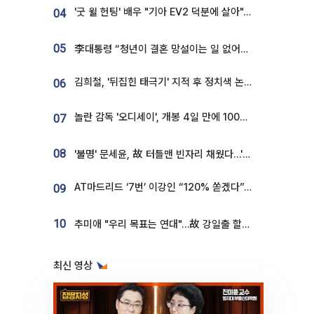
'굿 윌 헌팅' 배우 "기아 EV2 덕분에 살아"…교통사고 후 안전성 극찬
04
05
李대통령 “청년이 결혼 망설이는 일 없어야...제도상 불이익 조사”
김희철, '뒤집힌 태극기' 지적 후 정치색 논란…"좌우 떠나 우리나라 국기"
06
놀란 감독 '오디세이', 개봉 4일 만에 100만 돌파⋯'왕사남' 보다 빠르다
07
08
'불명' 문세윤, 故 터틀맨 빈자리 채웠다…'거북이' 눈물의 최종 우승
AT마드리드 ‘7번’ 이강인 “120% 쏟겠다”⋯시메오네 감독 “필요한 선수”
09
10
추미애 "우리 목표는 연대"…故 강일출 할머니 흉상 제막
최신 영상