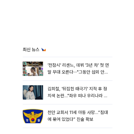
최신 뉴스
'전참시' 리센느, 데뷔 '3년 차' 첫 연
말 무대 오른다⋯"그동안 섭외 안
와"
김희철, '뒤집힌 태극기' 지적 후 정
치색 논란…"좌우 떠나 우리나라 국
기"
천안 교회서 11세 아동 사망…“침대
에 묶여 있었다” 진술 확보