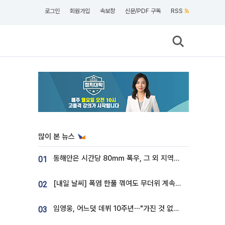
로그인
회원가입
속보창
신문/PDF 구독
RSS
많이 본 뉴스
동해안은 시간당 80㎜ 폭우, 그 외 지역은 폭염…‘극과 극 날씨’
01
[내일 날씨] 폭염 한풀 꺾여도 무더위 계속⋯동해안 이틀 연속 비
02
임영웅, 어느덧 데뷔 10주년⋯"가진 것 없던 시절, 내 앞엔 20명의 팬뿐"
03