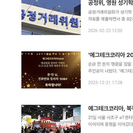
공정위, 영원 성기학
공정거래위원회가 성기학 
자료를 제출하면서 총 82개사를 소속 현
사, 2022년 74개 사, 
2026-02-23 12:00
순금 한 돈의 행운을 잡을 
주인공이 나왔다. ‘에그테
진한 가능성을 가진 계란의 현재
2025-12-21 17:28
aT센터에서 진행된 마지막
에그테크코리아, 북
21일 서울 서초구 aT센
이어지며 흥행을 이어갔다.
고, 전시장 곳곳에서는 체험과 상담을