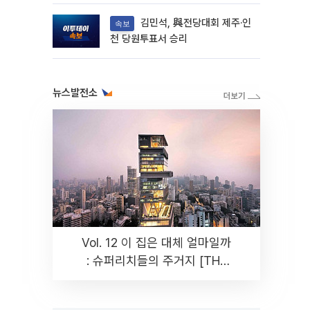
다
김민석, 與전당대회 제주·인
속보
천 당원투표서 승리
뉴스발전소
Vol. 12 이 집은 대체 얼마일까
: 슈퍼리치들의 주거지 [THE
RARE]