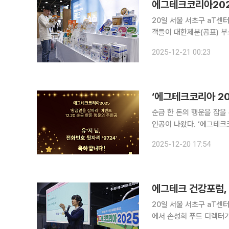
에그테크코리아2025
20일 서울 서초구 aT센터에
객들이 대한제분(곰표) 부
트양계·스마트팜 기술, 동
2025-12-21 00:23
트 등 건강한 먹거리 산업
순금 한 돈의 행운을 잡을 
인공이 나왔다. ‘에그테크
한 가능성을 가진 계란의 현재와
2025-12-20 17:54
aT센터에서 진행된 둘째 
에그테크 건강포럼,
20일 서울 서초구 aT센터에
에서 손성희 푸드 디렉터가
이가 주최하는 '에그테크코