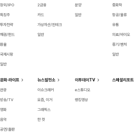
장외/IPO
2금융
분양
중화학
특징주
카드
일반
항공/물류
투자전략
가상자산/핀테크
유통
채권/펀드
일반
의료/바이오
환율
중기/벤처
국제시황
일반
일반
문화·라이프
뉴스발전소
이투데이TV
스페셜리포트
관광
이슈크래커
e스튜디오
방송/TV
요즘, 이거
랭킹영상
영화
그래픽스
음악
한 컷
공연/출판