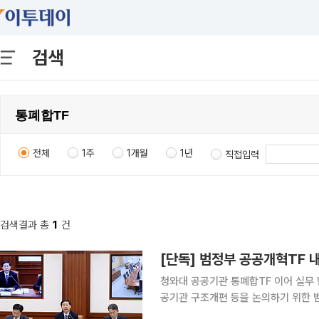
검색
전체
1주
1개월
1년
직접입력
검색결과 총
1
건
청와대 공공기관 통폐합TF 이어 실무 협의
공기관 구조개편 등을 논의하기 위한 
통폐합 TF를 꾸린 데 이어 재정경제부가 부