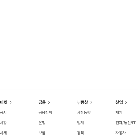
마켓
금융
부동산
산업
공시
금융정책
시장동향
재계
시황
은행
업계
전자/통신/IT
시세
보험
정책
자동차