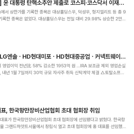
[급등락주 짚어보기] 윤 대통령 탄핵소추안 제출로 코스피·코스닥서 이재명 관련주 무더기 상한가
에서 상한가를 기록한 종목은 대상홀딩스우, 덕성우, 형지엘리트 등 총 9
홀딩스우는 전일 대비 29.98% 상승한 2만
 형지엘리트, 일성건설, 이스타코, 오리엔트바이오 등도 모두 상한가를 기록
상계엄 선포 사태 이후 윤석열 대통령에
[오늘의 주요 공시] LG엔솔ㆍHD현대미포ㆍHD현대중공업ㆍ커넥트웨이브 등
 영업이익 전년比 58% 감소한 1953억 원 …IRA 보조금 제외 영업손실
브, 자사주 11만9050주 처분 △효성중
nett SF)과
대표, 한국항만장비산업협회 초대 협회장 취임
 대표가 한국항만장비산업협회 초대 협회장에 선임됐다고 밝혔다. 한국항
울 그랜드하얏트서울에서 창립식 열고 초대 협회장에 홍 대표를 선임했
수산부 장관을 비롯한 100여 명의 업계 관계자가 참가한 가운데 열렸다.