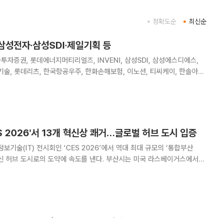
정확도순
최신순
삼성전자·삼성SDI·제일기획 등
투자증권, 롯데에너지머티리얼즈, INVENI, 삼성SDI, 삼성에스디에스,
기술, 롯데리츠, 한국항공우주, 한화손해보험, 이노션, 티씨케이, 한솔아이
, 엠로, 에이치엔에스이텍, 케이씨피드, 에이티넘인베스트, 유비쿼스홀딩
스, 엘컴텍, 유비쿼스, 덕신이피씨 [감사보고서제출기한]
S 2026'서 13개 혁신상 쾌거…글로벌 허브 도시 입증
보기술(IT) 전시회인 ‘CES 2026’에서 역대 최대 규모의 ‘통합부산
로의 도약에 속도를 낸다. 부산시는 미국 라스베이거스에서
지난해보다 확대된 총 30개 전시 부스를 마련하고, 지역 6개 대학과 손잡아
진출을 전방위로 지원한다고 6일