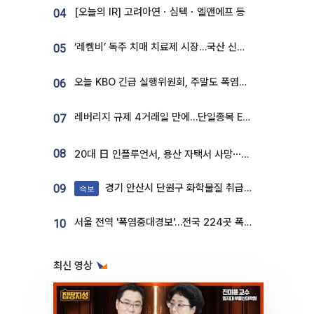
[오늘의 IR] 고려아연ㆍ심텍ㆍ엘앤에프 등
04
‘레켐비’ 독주 치매 치료제 시장…국산 신약 등장하나
05
오늘 KBO 긴급 실행위원회, 주말도 폭염취소 될까
06
레버리지 규제 4거래일 만에…단일종목 ETF 거래대금 '13분의 1' 급감
07
08
20대 日 인플루언서, 용산 자택서 사망⋯SNS 라방 중 숨져
경기 안산시 단원구 화학물질 취급 공장서 연기 발생
09
속보
서울 전역 '폭염중대경보'…전국 224곳 폭염특보
10
최신 영상