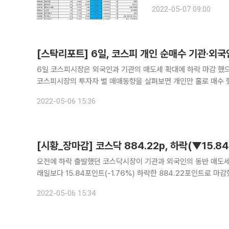
다. ◇이루온, 삼성전자 대형 계약 체결 소식에 관련주로 수혜 전망 = 이루온은 5G 장비 관련주 강
2022-05-07 09:00
세에 힘입어 32.42% 급
[스탁리포트] 6일, 코스피 개인 순매수 기관·외국
6일 코스피시장은 외국인과 기관의 매도세 확대에 하락 마감 했으
코스피시장의 투자자 별 매매동향을 살펴보면 개인만 홀로 매수 했으며, 기관과 
수했으며 기관은 3011억 원을, 외국인은 4778억 원을 각각 매도
2022-05-06 15:36
오전에 하락 출발했던 코스닥시장이 기관과 외국인의 동반 매도세로 인해 장 종
래일보다 15.84포인트(-1.76%) 하락한 884.22포인트로 마감했다. 투자자 별 동향을 자세히 살펴보면 개인만 홀로 매수 했으
과 기관은 동반 매도세를 보였다. 개인은 2432억 원을
2022-05-06 15:34