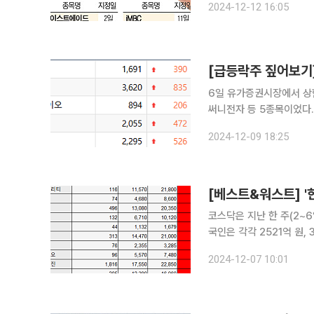
2024-12-12 16:05
면 이달 들어 투자경고종목
[급등락주 짚어보기]
6일 유가증권시장에서 상
써니전자 등 5종목이었다. 하한가를 기
29.98% 상승한 362
2024-12-09 18:25
된다. 최근 비상계엄 선포
[베스트&워스트] '
코스닥은 지난 한 주(2~6일
국인은 각각 2521억 원, 35
에 따르면 이 기간 코스닥
2024-12-07 10:01
1800원