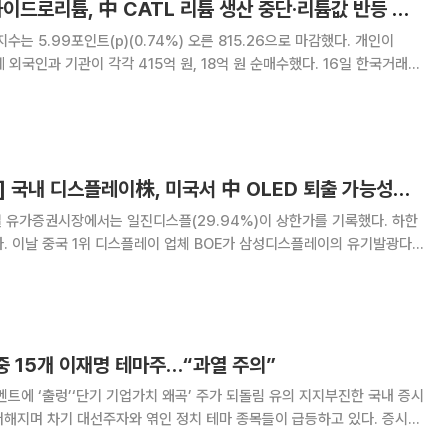
[베스트&워스트] 하이드로리튬, 中 CATL 리튬 생산 중단·리튬값 반등 기대에 34%↑
지수는 5.99포인트(p)(0.74%) 오른 815.26으로 마감했다. 개인이
인과 기관이 각각 415억 원, 18억 원 순매수했다. 16일 한국거래소
 시장에서 가장 많이 상승한 종목은 하이드로리튬으로, 33.62% 오른
튬값이 급등해 실적
[급등락주 짚어보기] 국내 디스플레이株, 미국서 中 OLED 퇴출 가능성에 上
 유가증권시장에서는 일진디스플(29.94%)이 상한가를 기록했다. 하한
기발광다
을 부정하게 이용했다는 미국 국제무역위원회(ITC)의 예비판결 소식이 전
으로 풀이된다. 업계에 따르면 ITC는 지
 중 15개 이재명 테마주…“과열 주의”
‘출렁’‘단기 기업가치 왜곡’ 주가 되돌림 유의 지지부진한 국내 증시
해지며 차기 대선주자와 엮인 정치 테마 종목들이 급등하고 있다. 증시
손실 우려가 커지며 시장경보 종목도 늘고 있다. 12일 한국거래소에 따르