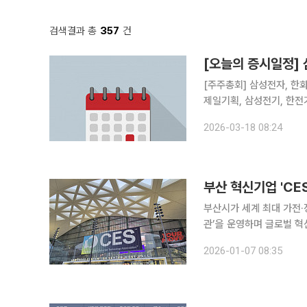
검색결과 총
357
건
[오늘의 증시일정] 
[주주총회] 삼성전자, 한화
제일기획, 삼성전기, 한전
원스, 디지아이, 솔트웨어
2026-03-18 08:24
부산 혁신기업 'CE
부산시가 세계 최대 가전·정
관’을 운영하며 글로벌 혁신 허브 도시
열리는 CES 2026에 
2026-01-07 08:35
지역 혁신기업의 글로벌 