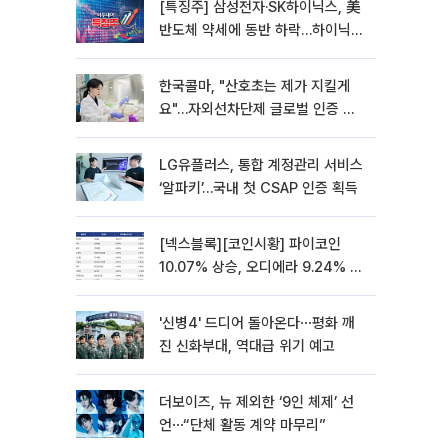
[특징주] 삼성전자·SK하이닉스, 美
반도체 약세에 동반 하락…하이닉스
5%↓
한국콜마, "산호초는 제가 지킬게
요"…자외선차단제 글로벌 인증 체
계 구축
LG유플러스, 통합 계정관리 서비스
‘알파키’…국내 첫 CSAP 인증 획득
[넥스블록][코인시황] 파이코인
10.07% 상승, 오디에라 9.24% 하
락
'신병4' 드디어 돌아온다⋯평화 깨
진 신화부대, 역대급 위기 예고
더보이즈, 뉴 제외한 ‘9인 체제’ 선
언⋯“단체 활동 계약 마무리”