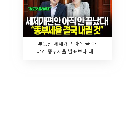
부동산 세제개편 아직 끝 아
냐? "종부세율 발표보다 내릴
것" 장기거주·양도세 전망 I 집
땅지성 I 김인만, 진미윤