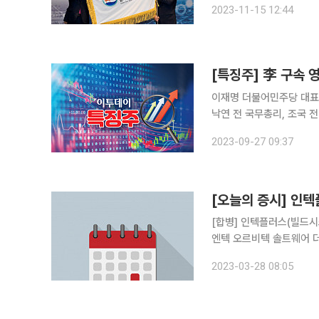
2023-11-15 12:44
협회는 항만장비산업 육성
이재명 더불어민주당 대표
낙연 전 국무총리, 조국 전 법무부장
재 이 대표 테마주로 분류되
2023-09-27 09:37
중이다. 같은 시각 에이텍(
[오늘의 증시] 인텍
[합병] 인텍플러스(빌드시스템) 뉴프렉스(뉴크리
엔텍 오르비텍 솔트웨어 
쎄니트 아이티엠반도체 한
2023-03-28 08:05
다믈멀티미디어 피플바이