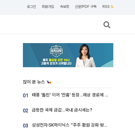
로그인
회원가입
속보창
신문/PDF 구독
RSS
많이 본 뉴스
태풍 '돌핀' 이어 '찬홈' 등장…예상 경로에 한국 '한숨'
01
급등한 국제 금값…국내 금시세는?
02
삼성전자·SK하이닉스 “주주 환원 강화 방안 마련”
03