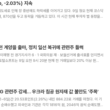
, -2.03%) 지속
장 중반에도 하락세를 이어가고 있다. 9일 정오 현재 코스닥
 등락을 거듭하고 있다. 이 시간 현재 투자자 별 동향을
반 매도 중이다
천 계양을 출마, 정치 일선 복귀에 관련주 들썩
이재명 전 경기지사가 6ㆍ1 국회의원 재ㆍ보궐선거에 출사표를 던지면서
. 같은 시각 에이텍과 프리엠스가 8% 이상 오르고 에이텍티앤과 카스도
6% 전후의 상승세를 보이고 있다. 토털소프트는 대표이사가 이 지
G 관련주 강세… 우크라 침공 원자재 값 불안도 '주목'
~6일)간 20.53포인트(2.26%) 내린 884.22로 거래를 마쳤다. 이 기
 순매수했고 외국인과 기관은 각각 1816억 원, 2046억 원씩 순매도했