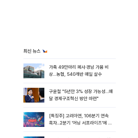
최신 뉴스
가축 49만마리 폐사·경남 가뭄 비
상…농협, 540개반 매일 살수
구윤철 "5년만 3% 성장 가능성…매
달 경제구조혁신 방안 마련"
[특징주] 고려아연, 106분기 연속
흑자...2분기 '어닝 서프라이즈'에 장
초반 12%대 강세