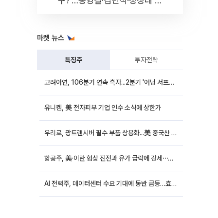
구?'…송영길·김민석·정청래 토
론회 [포토]
마켓 뉴스
특징주
투자전략
고려아연, 106분기 연속 흑자...2분기 '어닝 서프라이즈'에 장 초반 12%대 강세
유니켐, 美 전자피부 기업 인수 소식에 상한가
우리로, 광트랜시버 필수 부품 상용화...美 중국산 퇴출 추진에 상승세
항공주, 美·이란 협상 진전과 유가 급락에 강세⋯한진칼 8%↑
AI 전력주, 데이터센터 수요 기대에 동반 급등…효성중공업 10%↑