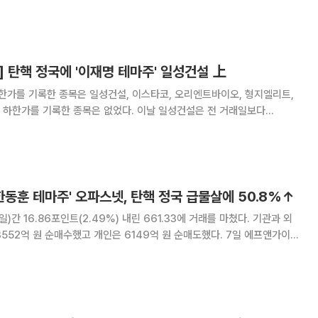
으로 지정된 종목은 총 19개다. 이 중
 탄핵 정국에 '이재명 테마주' 일성건설 上
한가를 기록한 종목은 일성건설, 이스타코, 오리엔트바이오, 형지엘리트,
록한 종목은 없었다. 이날 일성건설은 전 거래일보다
0원에 거래를 마쳤다. 일성건설은 이재명 더불어민주당 대표 테마주로 분류
, 해제 이후 야권을 중심으로 윤석열 대통령 퇴
한동훈 테마주' 오파스넷, 탄핵 정국 급물살에 50.8%↑
)간 16.86포인트(2.49%) 내린 661.33에 거래를 마쳤다. 기관과 외
52억 원 순매수했고 개인은 6149억 원 순매도했다. 7일 에프앤가이드
 시장에서 가장 많이 오른 종목은 에이텍모빌리티로 88.42% 상승한 2만
을 기록했다. 에이텍모빌리티는 이