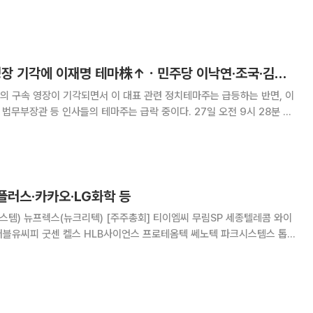
과 관련 기술 증진을 위해 항만크레인, 항만무인
[특징주] 李 구속 영장 기각에 이재명 테마株↑ㆍ민주당 이낙연·조국·김동연株↓
의 구속 영장이 기각되면서 이 대표 관련 정치테마주는 급등하는 반면, 이
관 등 인사들의 테마주는 급락 중이다. 27일 오전 9시 28분 현
는 동신건설은 전일 대비 24.57%(4390원) 오른 2만1800원에 거래
28.36%), 토탈소프트
플러스·카카오·LG화학 등
텍) [주주총회] 티이엠씨 무림SP 세종텔레콤 와이
더블유씨피 굿센 켈스 HLB사이언스 프로테옴텍 쎄노텍 파크시스템스 톱텍
솔아이원스 비나텍 삼기이브이 한국알콜 KX 어보브반도체 코센 소룩스
오 폴라리스세원 옴니시스템 컴퍼니케이 골드퍼시픽