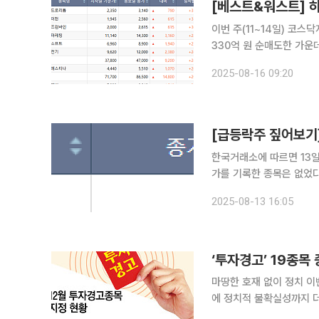
이번 주(11~14일) 코스닥
330억 원 순매도한 가운데 외국
에 따르면 이번 주 코스닥
2025-08-16 09:20
3140원을 기록했다. 리
한국거래소에 따르면 13일
가를 기록한 종목은 없었다. 이날 중국 1위 디스플레이 업체 BOE가 삼성디스플레이의 유
이오드(OLED) 영업비밀
2025-08-13 16:05
해지면서 주가가 급등한 것
‘투자경고’ 19종목
마땅한 호재 없이 정치 이벤트에 
에 정치적 불확실성까지 더
변동성 확대에 따른 투자 