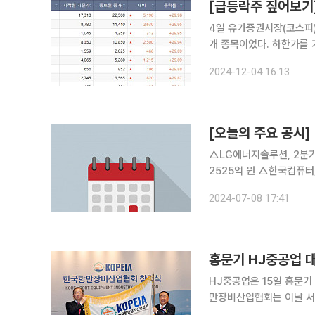
4일 유가증권시장(코스피)
개 종목이었다. 하한가를 기록한 종목은 없었다. 대상
2500원에 장을 마쳤다.
2024-12-04 16:13
했다. 전일(3일) 비
△LG에너지솔루션, 2분기
2525억 원 △한국컴퓨터, 내년 1월 7일까지 30억 규모 자사주 취득 신탁계약 체결 △토탈소프트,
22억 규모 공급계약 말레이시아 기업과 체결 △커넥트웨이
2024-07-08 17:41
공업, 노르웨이 송전청(Stat
홍문기 HJ중공업 
HJ중공업은 15일 홍문기
만장비산업협회는 이날 서
다. 창립식은 조승환 해양