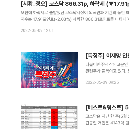
[시황_정오] 코스닥 866.31p, 하락세 (▼17.91p
오전에 하락세로 출발했던 코스닥시장이 외국인과 기관의 동반 매도세로 인해 
지수는 17.91포인트(-2.03%) 하락한 866.31포인트를 나타내며, 870선을 두고
살펴보면 개인이 매수 포지션을 취한 가운데 기관과 외국인은 동
2022-05-09 12:01
[특징주] 이재명 인
더불어민주당 상임고문인 
관련주가 들썩이고 있다. 토탈소프트는 9일 오전 9시 20분 현재 전 거래일보다 20% 이상 뛴
9070원에 거래되고 있다
2022-05-09 09:25
[베스트&워스트] 5
코스닥은 지난 한 주(5월 2
간동안 개인은 4143억 원