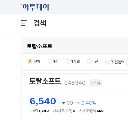
검색
전체
1주
1개월
1년
직접입력
토탈소프트
045340
코스닥
6,540
30
0.46%
거래량
1,240
거래대금(백만)
8
시가총액(억)
560