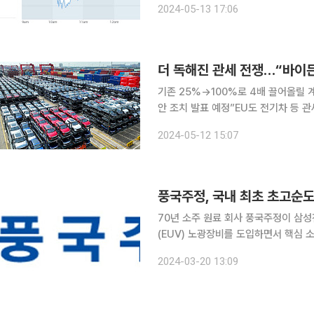
2024-05-13 17:06
대만증시 가권지수는 전 거래일보다 1
더 독해진 관세 전쟁…“바이든
기존 25%→100%로 4배 끌어올릴 
안 조치 발표 예정”EU도 전기차 등 관세 
럽과 중국의 관세 전쟁이 한층 치열해
2024-05-12 15:07
에 대한 관세를 기존 25%에서 100
70년 소주 원료 회사 풍국주정이 삼성
(EUV) 노광장비를 도입하면서 핵심 
고 있다. 특히 풍국주정의 국내 최초 4N급 이상의 초고순도 에탄올이 반도체, 바이오 및 제약 원료
2024-03-20 13:09