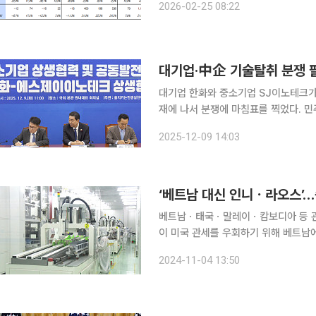
2026-02-25 08:22
으로 전년 동기 대비 450.7% 증가했
대기업·中企 기술탈취 분쟁 팔
대기업 한화와 중소기업 SJ이노테크가
재에 나서 분쟁에 마침표를 찍었다. 
업의 기술탈취를 근절하는 데 앞장서겠다는 방침이다. 김병기 민주당
2025-12-09 14:03
린 ‘대·중소기업 기술 분쟁 해결을 위
베트남ㆍ태국ㆍ말레이ㆍ캄보디아 등 관세 올리자새 
이 미국 관세를 우회하기 위해 베트남
등에 새로운 생산기지 구축에 나섰다고 3일(현
2024-11-04 13:50
기친환경기술, 트리나 솔라 등 베트남