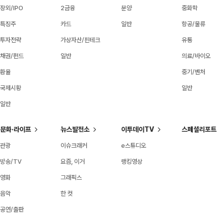
장외/IPO
2금융
분양
중화학
특징주
카드
일반
항공/물류
투자전략
가상자산/핀테크
유통
채권/펀드
일반
의료/바이오
환율
중기/벤처
국제시황
일반
일반
문화·라이프
뉴스발전소
이투데이TV
스페셜리포트
관광
이슈크래커
e스튜디오
방송/TV
요즘, 이거
랭킹영상
영화
그래픽스
음악
한 컷
공연/출판