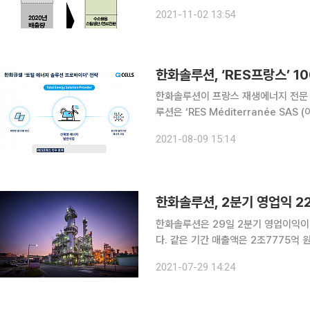
소 기술로 글로벌 기후 변화에 적극적으로 대응하겠다는 것
2021-11-02 13:54
배출량 246만 톤(t)과 신규사업으로 추
한화솔루션이 프랑스 재생에너지 전문 개
루션은 ‘RES Méditerranée SAS
9843억 원)에 인수한다고 9일 밝혔다
2021-08-09 15:14
육·해상 풍력, ESS(에너지저장장치)의
한화솔루션, 2분기 영업익 2
한화솔루션은 29일 2분기 영업이익이 
다. 같은 기간 매출액은 2조7775억 원으로 42% 증가하며 분기 기준 사상 최대치를 경신했다. 사
업별로 보면 케미칼 부문은 매출이 전년 
2021-07-29 14:24