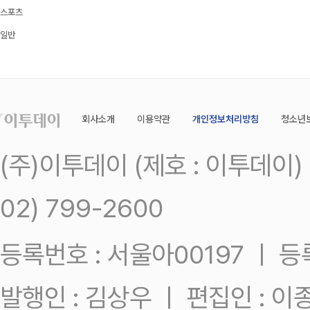
스포츠
일반
회사소개
이용약관
개인정보처리방침
청소년
(주)이투데이 (제호 : 이투데이
02) 799-2600
등록번호 : 서울아00197 ㅣ 등록일
발행인 : 김상우 ㅣ 편집인 : 