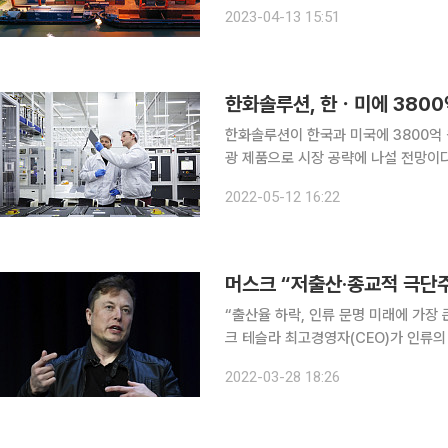
그통신에 따르면 중국 해관총서는 이날 
2023-04-13 15:51
한 3155억 달러(약 414조2515억 원
한화솔루션, 한ㆍ미에 380
한화솔루션이 한국과 미국에 3800억
광 제품으로 시장 공략에 나설 전망이다. 한화솔루션은 독일 뮌헨에서 열린 유럽 최대 태양광
회 ‘인터솔라 2022’에서 한국과 미국
2022-05-12 16:22
다고 12일 밝혔다. 우선 한
“출산율 하락, 인류 문명 미래에 가장 큰 위
크 테슬라 최고경영자(CEO)가 인류의
에 대해서는 강한 어조로 비판했다. 27일(현지시간) 인사이더에 따르면 머스크는 인사이더 모회사
2022-03-28 18:26
인 악셀스프링거의 마티아스 되프너 C