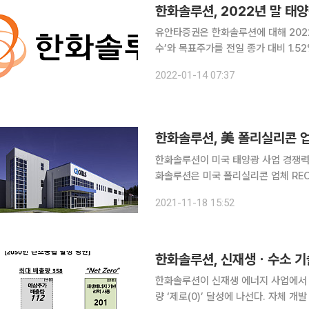
한화솔루션, 2022년 말 태
유안타증권은 한화솔루션에 대해 202
수’와 목표주가를 전일 종가 대비 1.52%(600
한화솔루션의 올해 예상 매출액을 지난해
2022-01-14 07:37
부족이 해소되면서 케미칼부문 감익이
한화솔루션, 美 폴리실리콘 
한화솔루션이 미국 태양광 사업 경쟁력 
화솔루션은 미국 폴리실리콘 업체 REC실리
6047만 달러(약 1900억 원)에 인
2021-11-18 15:52
료로 사용되는 핵심 소
한화솔루션, 신재생ㆍ수소 기술
한화솔루션이 신재생 에너지 사업에서 
량 ‘제로(0)’ 달성에 나선다. 자체 