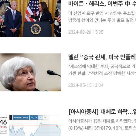
바이든ㆍ해리스, 이번주 中 
미 산업계 요구 반영 시 상당수 축소될
방중해 왕이와 만나는 주에 발표 일정 미국 조 바이든-카멀라 해리스 행정부가 이번 주에 중국 수입
품 관세 대폭 인상 계획에 대한 최종 
2024-08-26 15:35
도했다. 미국 산업계가 원하는 내용이
옐런 “중국 관세, 미국 인플레
"제조업에 막대한 투자, 궁극적으로 
거센 반발…“정치적 조작 명백한 사례”
관련, 재닛 옐런 미 재무장관이 자국 인
2024-05-15 13:04
(현지시간) 옐런 장관은 PBS방송의 ‘
[아시아증시] 대체로 하락…일
아시아증시가 13일 대체로 하락했다. 일본증시 닛케이225지수는 전 거래일 대비 49.65포인트
(0.13%) 내린 3만8179.46에, 토
각 장을 마감했다. 중국증시 상하이종합지수는 전장 대비 6.53포인트(0.21%) 떨어진 3148.02에,