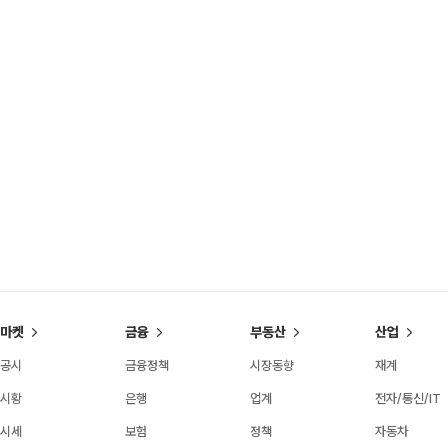
마켓
금융
부동산
산업
공시
금융정책
시장동향
재계
시황
은행
업계
전자/통신/IT
시세
보험
정책
자동차