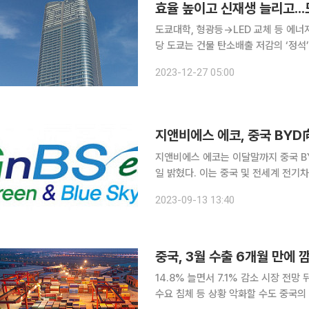
도쿄대학, 형광등→LED 교체 등 에너
당 도쿄는 건물 탄소배출 저감의 ‘정석’을 밟고 있다. 설비투자로 에너지효율을 높이고, 신재생에너
지 공급 비중을 늘려 탄소배출을 낮추는 것. 일본 국공립 대학 중 에너지소비량이 가장
2023-12-27 05:00
학은 주요 공기조화 설비를 에너지 절
지앤비에스 에코는 이달말까지 중국 B
일 밝혔다. 이는 중국 및 전세계 전기차 판매 1위 업체 BYD와 체결한 50만 달러 규모 친환경 전력
반도체 스크러버 장비 공급계약 건으로 전량 
2023-09-13 13:40
코는 작년 12월 BYD와 처음 전력반
중국, 3월 수출 6개월 만에 
14.8% 늘면서 7.1% 감소 시장 전
수요 침체 등 상황 악화할 수도 중국의 3월 