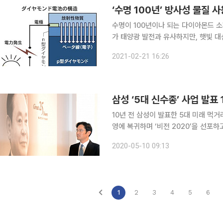
‘수명 100년’ 방사성 물질
수명이 100년이나 되는 다이아몬드 소재 신형 전지
가 태양광 발전과 유사하지만, 햇빛 
21일 일본 니혼게이자이신문(닛케이)이 소개했다. 이 배터리는 우주선이나
2021-02-21 16:26
사람 손이 닿지 않는 곳에서 유효한 
삼성 ‘5대 신수종’ 사업 발표
10년 전 삼성이 발표한 5대 미래 먹거
영에 복귀하며 ‘비전 2020’을 선포하고 5대 
삼성이 미래 먹거리로 태양전지·자동차전
2020-05-10 09:13
종’ 사업을 선정해 발표한 지 이달 11
1
2
3
4
5
6