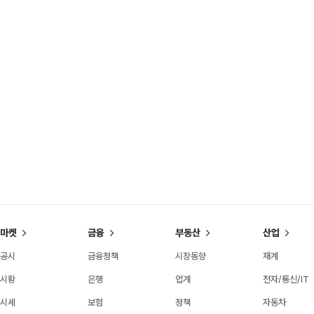
마켓
금융
부동산
산업
공시
금융정책
시장동향
재계
시황
은행
업계
전자/통신/IT
시세
보험
정책
자동차