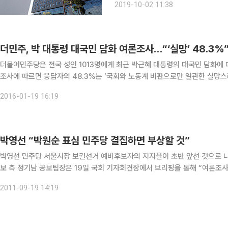
2019-10-02 11:38
고갈 논란에 대해 어떻게 생각하느냐’라
더민주, 박 대통령 대국민 담화 여론조사…“‘실망’ 48.3%
더불어민주당은 전국 성인 1013명에게 최근 박근혜 대통령의 대국민 담화에 대
조사에 따르면 응답자의 48.3%는 ‘국회와 노동계 비판으로만 일관한 실망스러
국민 호소로 공감이 가는 담화였다’고 답했다. 연령대별로 살펴보면 
2016-01-19 16:19
박영선 “박원순 표심 민주당 결집하면 부상할 것”
박영선 민주당 서울시장 보궐선거 예비후보자의 지지율이 초반 앞선 것으로 나타나
보 측 정기남 공보팀장은 19일 국회 기자회견장에서 브리핑을 통해 “여론조
다”며 “경선일이 다가올수록 민주당의 관심과 박 후보의 지지율이 높이 올라
2011-09-19 14:19