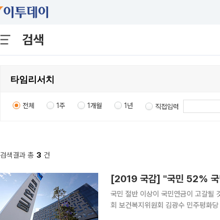
검색
전체
1주
1개월
1년
직접입력
검색결과 총
3
건
[2019 국감] "국민 52%
국민 절반 이상이 국민연금이 고갈될 것으
회 보건복지위원회 김광수 민주평화당
26~27일 이틀간 전국 만 19세 이상