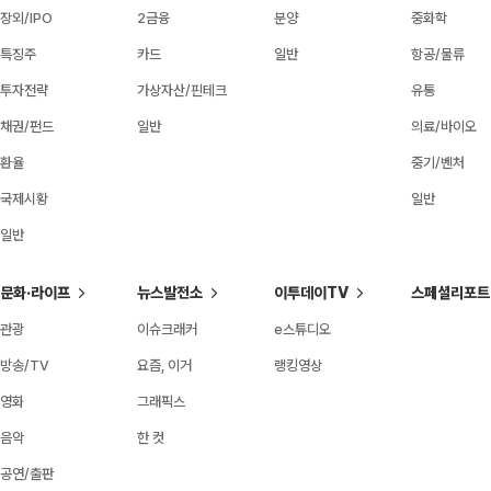
장외/IPO
2금융
분양
중화학
특징주
카드
일반
항공/물류
투자전략
가상자산/핀테크
유통
채권/펀드
일반
의료/바이오
환율
중기/벤처
국제시황
일반
일반
문화·라이프
뉴스발전소
이투데이TV
스페셜리포트
관광
이슈크래커
e스튜디오
방송/TV
요즘, 이거
랭킹영상
영화
그래픽스
음악
한 컷
공연/출판