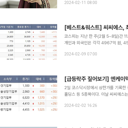
2024-02-11 08:00
는 '복리'의 속성이 적용되기 때문이다.
코스피는 지난 한 주(2월 5~8일)간 11
개인과 외국인은 각각 4967억 원, 452
국거래소에 따르면 한 주간 코스닥 시
2024-02-09 07:00
111.15% 오른 2745원을 기록했다. 
[급등락주 짚어보기] 엔케이맥
2일 코스닥시장에서 상한가를 기록한 
홀딩스 등 5종목이다. 이날 씨씨에스는 전 거래일 대비 30.00% 오른 1300원에 거래를 마쳤다. 두
종목은 이날 특별한 이슈나 공시는 없었던 것으로 알려졌다. 
2024-02-02 16:26
술정보통신부가 최다액출자자 변경을 