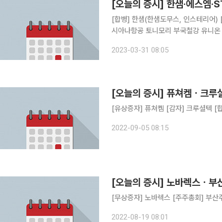
[오늘의 증시] 한샘·에스엠·S
[합병] 한샘(한샘도무스, 인스테리어) [주주총회] 유니켐 롯데손해보험 대한제강 일신석재 STX 아
시아나항공 토니모리 부국철강 유니온
상교육 남양유업 한국토지신탁 삼영화
2023-03-31 08:05
기 신풍제약 SUN&L 티웨이홀딩스 
[오늘의 증시] 퓨쳐켐ㆍ크루
[유상증자] 퓨쳐켐 [감자] 크루셜텍 
2022-09-05 08:15
[오늘의 증시] 노바렉스ㆍ부
[무상증자] 노바렉스 [주주총회] 부산
2022-08-19 08:01