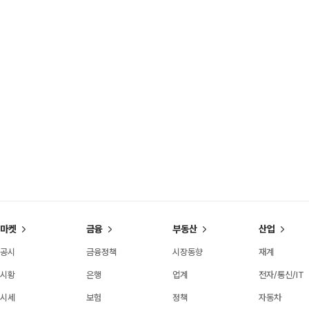
마켓
금융
부동산
산업
공시
금융정책
시장동향
재계
시황
은행
업계
전자/통신/IT
시세
보험
정책
자동차