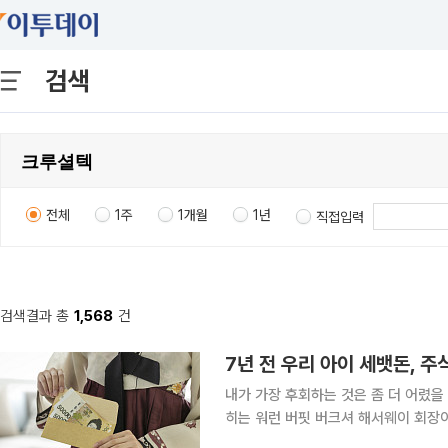
검색
전체
1주
1개월
1년
직접입력
검색결과 총
1,568
건
내가 가장 후회하는 것은 좀 더 어렸을 때 주식 투자를
히는 워런 버핏 버크셔 해서웨이 회장이 한 말이다. 효율적 부를 축적하기
익률을 올리느냐보다, 얼마나 오랫동안