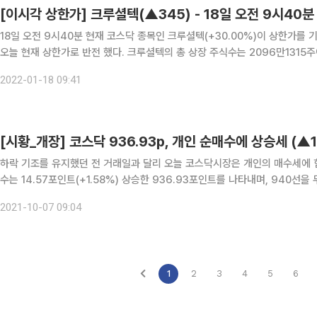
[이시각 상한가] 크루셜텍(▲345) - 18일 오전 9시40분
18일 오전 9시40분 현재 코스닥 종목인 크루셜텍(+30.00%)이 상한가를 기
오늘 현재 상한가로 반전 했다. 크루셜텍의 총 상장 주식수는 2096만1315주이며, 이시간 현재 거래량은 20만6288주, 거래대금은 2억
8649만7460 원이다. [크루셜텍 최근 시세 흐름] 2022년1월
2022-01-18 09:41
[시황_개장] 코스닥 936.93p, 개인 순매수에 상승세 (▲14
하락 기조를 유지했던 전 거래일과 달리 오늘 코스닥시장은 개인의 매수세에 힘입어 상승세로 출발했다.
수는 14.57포인트(+1.58%) 상승한 936.93포인트를 나타내며, 940선을 두고 등락을 거듭하고 있
펴보면 개인이 매수 포지션을 취한 가운데 기관과 외국인은 동반 매도 중이다
2021-10-07 09:04
1
2
3
4
5
6