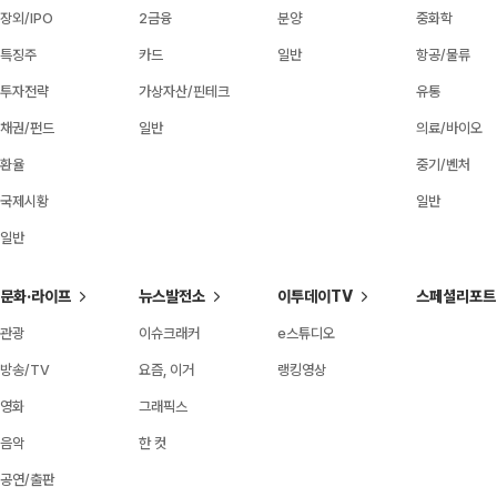
장외/IPO
2금융
분양
중화학
특징주
카드
일반
항공/물류
투자전략
가상자산/핀테크
유통
채권/펀드
일반
의료/바이오
환율
중기/벤처
국제시황
일반
일반
문화·라이프
뉴스발전소
이투데이TV
스페셜리포트
관광
이슈크래커
e스튜디오
방송/TV
요즘, 이거
랭킹영상
영화
그래픽스
음악
한 컷
공연/출판