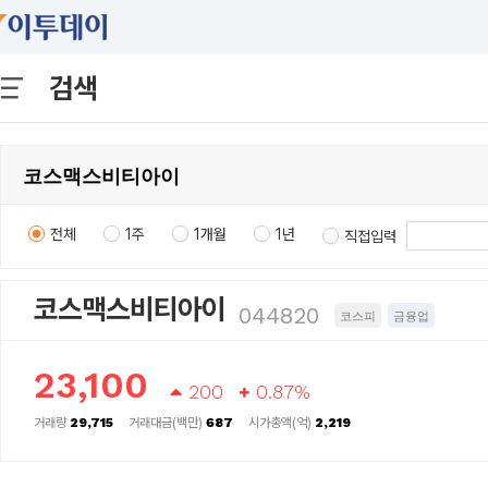
검색
전체
1주
1개월
1년
직접입력
코스맥스비티아이
044820
코스피
금융업
23,100
200
0.87%
거래량
29,715
거래대금(백만)
687
시가총액(억)
2,219