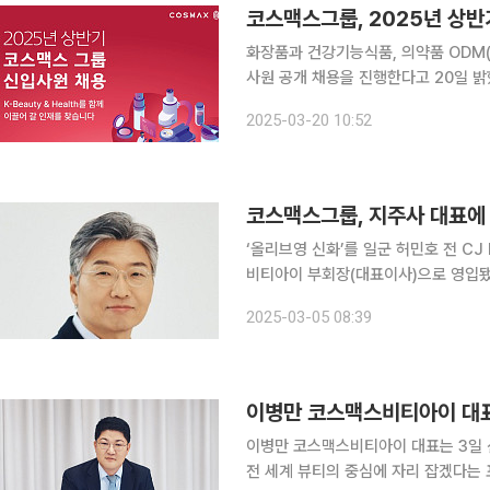
코스맥스그룹, 2025년 상반
화장품과 건강기능식품, 의약품 ODM(
사원 공개 채용을 진행한다고 20일 밝혔다. 이번 채용에는 지주사인 코스맥스비티아
스 △코스맥스엔비티 △코스맥스엔에스
2025-03-20 10:52
참여한다. 채용 직무는 R&I(Research
코스맥스그룹, 지주사 대표에 
‘올리브영 신화’를 일군 허민호 전 C
비티아이 부회장(대표이사)으로 영입됐다. 5일 코스맥스그룹에 따르면 허민호 코스맥스
임 부회장은 이달 열릴 정기주주총회를 통해 대
2025-03-05 08:39
H&B(헬스앤뷰티) 채널시장의 새 지
이병만 코스맥스비티아이 대표는 3일 
전 세계 뷰티의 중심에 자리 잡겠다는 포부를 밝혔다. 이를 위해 코스