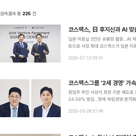
검색결과 총
225
건
코스맥스, 日 후지신과 AI 맞
일본 미용실 2만곳 유통망 활용…AI 
등으로 사업 확대 코스맥스가 일본 미용 전문기업 후지신과 손잡고 AI 기반 맞춤형 화장품 사업의
해외 진출에 나선다. 일본 미용실 유통
2026-07-13 09:51
으로 미국과 유럽 등 글로벌 시장으로
코스맥스그룹 ‘2세 경영’ 
창업주 부인 서성석 회장 지분 매도로 
24.34% 동일…형제 독립경영 본격화 화장품 제조자개발생산(ODM) 기업 코스맥스그룹의 지주
인 코스맥스비티아이가 오너 2세 중심
2026-05-28 07:49
대주주였던 서성석 회장에서 창업주 2