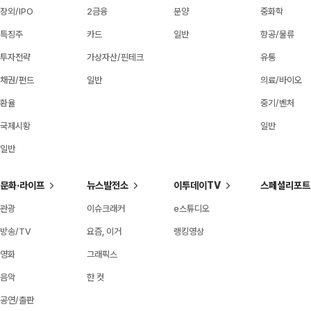
장외/IPO
2금융
분양
중화학
특징주
카드
일반
항공/물류
투자전략
가상자산/핀테크
유통
채권/펀드
일반
의료/바이오
환율
중기/벤처
국제시황
일반
일반
문화·라이프
뉴스발전소
이투데이TV
스페셜리포트
관광
이슈크래커
e스튜디오
방송/TV
요즘, 이거
랭킹영상
영화
그래픽스
음악
한 컷
공연/출판