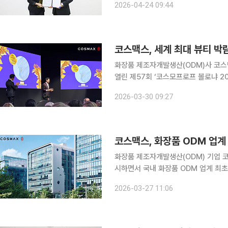
2026-04-24 09:44
코스맥스, 세계 최대 뷰티 박
화장품 제조자개발생산(ODM)사 코스
열린 제57회 ‘코스모프로프 볼로냐 2
했다고 30일 밝혔다. 코스모프로프는 매년 약 100개국에서 25만 명 이상이 방문하는 세계 최대 규
2026-03-30 09:27
모의 미용·뷰티 박람회로 꼽힌다. 코스
코스맥스, 화장품 ODM 업계
화장품 제조자개발생산(ODM) 기업 
시하면서 국내 화장품 ODM 업계 최초로 '고배당기업
시스템에 따르면 코스맥스는 조세특례제
2026-03-27 11:06
기업에 