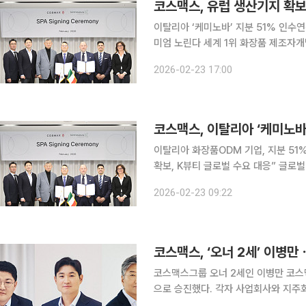
코스맥스, 유럽 생산기지 확보
이탈리아 ‘케미노바’ 지분 51% 인수연
미엄 노린다 세계 1위 화장품 제조자개발생산(ODM) 기업 코스맥스가 이탈리아 화장품 기업 ‘케미
노바(Keminova)’를 인수하며 유럽
2026-02-23 17:00
개국 생산 네트워크를 완성하고 북미와
코스맥스, 이탈리아 ‘케미노바
이탈리아 화장품ODM 기업, 지분 51
확보, K뷰티 글로벌 수요 대응” 글로벌 1위 제조자개발생산(ODM) 기업 코스맥스가 이탈리아 현지
기업 인수를 통해 유럽 시장 공략을 위한 전초기지를 마련
2026-02-23 09:22
‘케미노바(Keminova)’의 지분 51
코스맥스그룹 오너 2세인 이병만 코
으로 승진했다. 각자 사업회사와 지주회사
맥스그룹은 이 같은 내용을 포함한 202