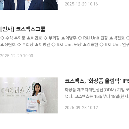
2025-12-29 10:16
로 
[인사] 코스맥스그룹
◇ 수석 부회장 ▲허민호 ◇ 부회장 ▲이병주 ◇ R&I Unit 원장 ▲박천호
▲정현호 ◇ 부회장 ▲이병만 ◇ R&I Unit 원장 ▲강승현 ◇ R&I Unit 연구위원 ▲이화영 ◇ E2 ▲김민수 ▲김민아 ▲배지현 ▲홍연
주 ◇ E1 ▲김현나 ▲박현정 ▲서동환 ▲양재호 ▲조현정 ▲주
2025-12-29 10:00
코스맥스, ‘화장품 올림픽’ I
화장품 제조자개발생산(ODM) 기업 
냈다. 코스맥스는 15일부터 18일(현지시간)까지 프랑스 칸에서 열린 세계화장품학회(IFSCC)에서
국내 화장품 업계 최초로 ‘기초 연구 어워드’를 수상했
2025-09-23 10:12
품 분야 연구자와 전문가들이 모여 최