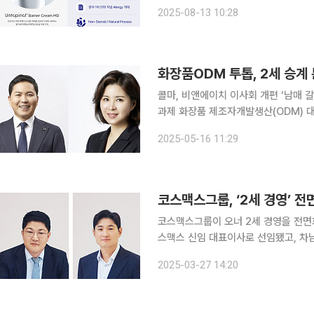
기기 제조 및 품질관리 기준(GMP) 적합 인정을 
2025-08-13 10:28
대학교 의과대학과 공동연구를 통해 
화장품ODM 투톱, 2세 승계
콜마, 비앤에이치 이사회 개편 ‘남매 
과제 화장품 제조자개발생산(ODM) 
다. 한국콜마는 승계가 마무리됐지만 
2025-05-16 11:29
코스맥스그룹, ‘2세 경영’ 전
코스맥스그룹이 오너 2세 경영을 전면화 한다. 이경수 코스맥스그룹 회장의 장남
스맥스 신임 대표이사로 선임됐고, 차
자리를 꿰찼다. 화장품 제조자개발생산(ODM) 기업 코스맥스는 이사회를 통해 이병만 전 코스맥스
2025-03-27 14:20
비티아이 대표(사장)를 코스맥스 대표