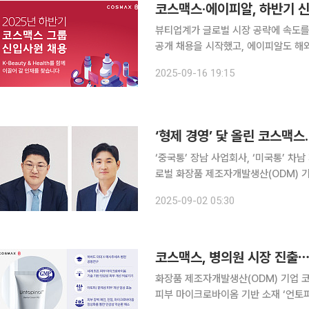
코스맥스·에이피알, 하반기 
뷰티업계가 글로벌 시장 공략에 속도를
공개 채용을 시작했고, 에이피알도 해외 
일 뷰티업계에 따르면 코스맥스그룹은 202
2025-09-16 19:15
는 지주사인 코스맥스비티아이와 코스맥
‘형제 경영’ 닻 올린 코스맥스
‘중국통’ 장남 사업회사, ‘미국통’ 차
로벌 화장품 제조자개발생산(ODM) 기
이 ‘오너가 경영권 분쟁’으로 시끄러운
2025-09-02 05:30
발(R&D)에 총력을
코스맥스, 병의원 시장 진출⋯
화장품 제조자개발생산(ODM) 기업 코스맥
피부 마이크로바이옴 기반 소재 ‘언토