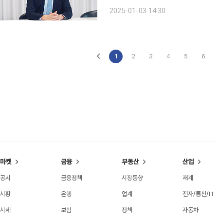
망 인디 브랜드 고객사와 동반 성공 사
2025-01-03 14:30
발 및 생산 분야에서 최고 수준 달성을
1
2
3
4
5
6
마켓
금융
부동산
산업
공시
금융정책
시장동향
재계
시황
은행
업계
전자/통신/IT
시세
보험
정책
자동차