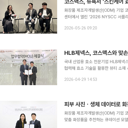
코스맥스, 뉴욕서 ‘스킨케어 효
화장품 제조자개발생산(ODM) 기업 코
센터에서 열린 ‘2026 NYSCC 서플라
능 원료 기술을 알렸다. 26일 코스맥스에 따르면 뉴욕화장품화학자협회(NYSCC)가 주최하는 ‘서
2026-05-26 09:20
플라이어스 데이’는 글로벌 화장품 원료
HLB제넥스, 코스맥스와 맞손
국내 산업용 효소 전문기업 HLB제넥
협력해 효소 기술을 활용한 뷰티 소재 시장에 본격 진출한다. 
스맥스비티아이에서 코스맥스그룹과 엔자
2026-04-29 14:53
업무협약(MOU)을 체결했다고 밝혔다
화장품 제조자개발생산(ODM) 기업 코
맞춤 화장품을 추천하는 큐레이션 모델을
맥스는 22일 경기도 성남시 본사에서