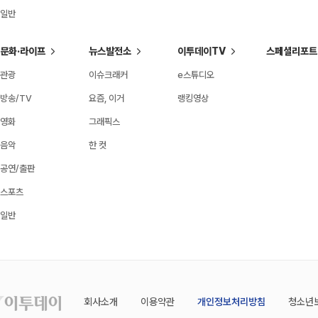
일반
문화·라이프
뉴스발전소
이투데이TV
스페셜리포트
관광
이슈크래커
e스튜디오
방송/TV
요즘, 이거
랭킹영상
영화
그래픽스
음악
한 컷
공연/출판
스포츠
일반
회사소개
이용약관
개인정보처리방침
청소년