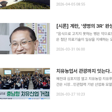
(국회), 17:00 재경위 예결소위(국
2026-04-05 08:55
△2025회계연도 국가결산 결과 △아
[시론] 계란, ‘생명의 3R’
“음식으로 고치지 못하는 병은 약으로도
은 첨단 의료기술이 일상을 지배하는 
이 구조화된 지금, 그 의미는 더욱 선
2026-03-31 06:00
부의 정교한 균형이 무너진 데 있기 때
치유농업서 관광까지 잇는다…충
혜전대 심포지엄 열고 치유농업·치유푸
간은 시장…민관협력 기반 산업화 모델 부각 고령사회 진입과 정신건강 수요 확대에 
품·관광을 묶은 치유산업이 지역 신산
2026-03-27 10:23
치유푸드와 치유관광까지 결합한 산업