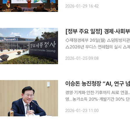
가 본격 가동된다. 농업 데이터와 기계화
2026-01-29 16:42
전문가들이 함께 사업을 설계하고 점검
[정부 주요 일정] 경제·사회부처
◇재정경제부 26일(월) △덤핑방지관세 부과중 재심사를 통해 적용 세율을 상향하기로 결정
△2026년 무디스 연례협의 실시 △제262차 대외경제장관회의 개최 27일(화) △2026년 공공기
관 채용정보 박람회 개최 28일(수) △경제관계장관회의 겸 민생경제관계장관회의 개최 △서비스산
2026-01-25 09:08
업 현장애로 해소방안
이승돈 농진청장 “AI, 연구
경영·기계화·안전·기후까지 AI로 연결…
영…농가소득 20%·개발기간 30% 단축 목표 이승돈 농촌진흥청장은 22일 “인공
기술 연구와 보급, 현장 적용 전반에 
2026-01-23 11:00
일부 시범사업이나 연구 보조 수단에 