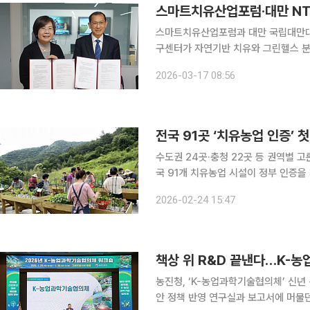
스마트치유산업포럼·대만 NTU
스마트치유산업포럼과 대만 국립대만대학교(N
구센터가 자연기반 치유와 그린헬스 분
털 기술 기반 치유 서비스 개발, 산업
2026-03-17 08:56
계획이다. 스마트치유산업포럼과
전국 91곳 ‘치유농업 인증’
수도권 24곳·충청 22곳 등 권역별 고
국 91개 치유농업 시설이 정부 인증을
다. 단순 농촌 체험을 넘어 전문 인력
2026-02-24 15:47
하겠다는 취지다. 한국농업기
책상 위 R&D 끝낸다…K-농
농진청, ‘K-농업과학기술협의체’ 신년
안 정책 반영 연구실과 보고서에 머물던 농업 연구·개발(R&D)을 현장으로 끌어내기 위한 협업 체계