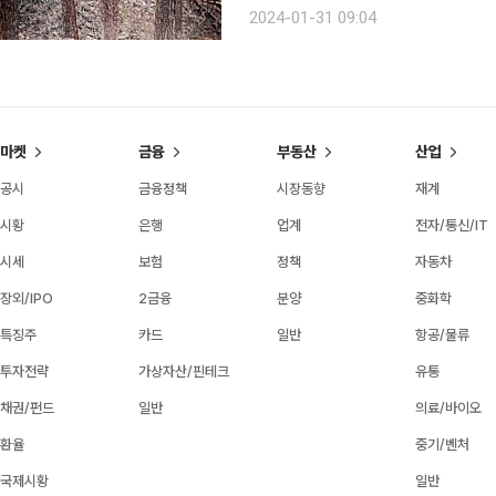
듯 구름은 가깝고, 정적에 휩싸인 숲은
2024-01-31 09:04
혜(58, 놀숲치유농원 대표)는 한동안
마켓
금융
부동산
산업
공시
금융정책
시장동향
재계
시황
은행
업계
전자/통신/IT
시세
보험
정책
자동차
장외/IPO
2금융
분양
중화학
특징주
카드
일반
항공/물류
투자전략
가상자산/핀테크
유통
채권/펀드
일반
의료/바이오
환율
중기/벤처
국제시황
일반