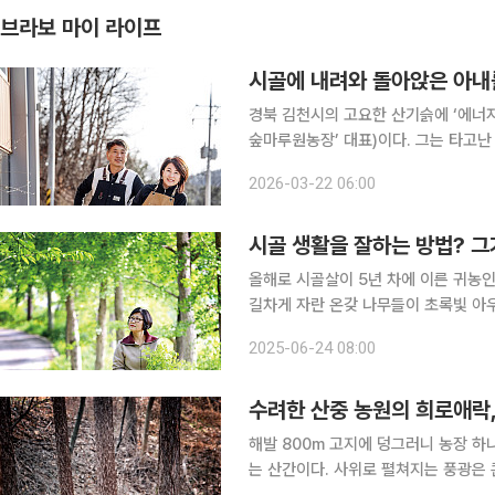
브라보 마이 라이프
시골에 내려와 돌아앉은 아내
경북 김천시의 고요한 산기슭에 ‘에너자
숲마루원농장’ 대표)이다. 그는 타고난
눈이 오나 농장 일 하나를 트랙으로 
2026-03-22 06:00
도 했다. 그때마다 영리한 고양이가 
시골 생활을 잘하는 방법? 그
올해로 시골살이 5년 차에 이른 귀농인 
길차게 자란 온갖 나무들이 초록빛 아우
락이다. 여기에 가득한 건 정적이다. 
2025-06-24 08:00
하게 사는 나무들의 집단 거주지이니
수려한 산중 농원의 희로애락,
해발 800m 고지에 덩그러니 농장 하
는 산간이다. 사위로 펼쳐지는 풍광은