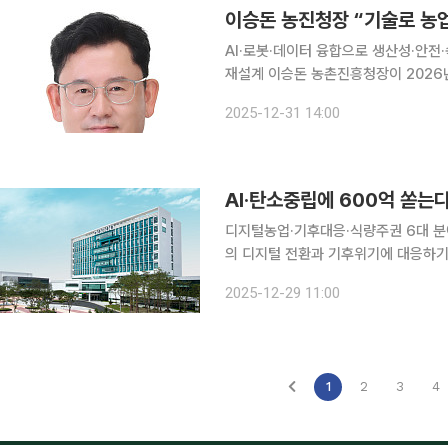
이승돈 농진청장 “기술로 농업
AI·로봇·데이터 융합으로 생산성·안
재설계 이승돈 농촌진흥청장이 2026년을 농업기술 성과가 현장에서 가시화되는 해로 만들겠다는
구상을 밝혔다. 인공지능(AI)과 로봇
2025-12-31 14:00
끌어올리고, 기후위기와 인구 감소라는
디지털농업·기후대응·식량주권 6대 분야 
의 디지털 전환과 기후위기에 대응하기
진다. 인공지능(AI), 탄소중립, 식량
2025-12-29 11:00
투입된다. 농촌진흥청은 2026
1
2
3
4