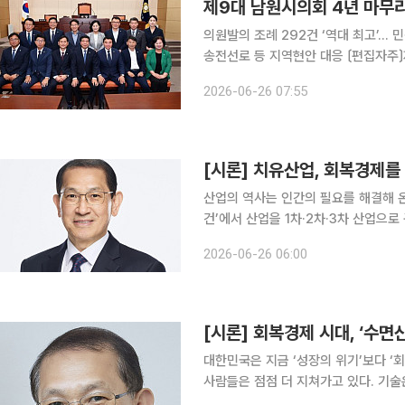
제9대 남원시의회 4년 마무리
의원발의 조례 292건 ‘역대 최고’…
송전선로 등 지역현안 대응 〔편집자주〕제9대 남원시의회가 오는 30일 4년간의 의정활동을 마친다.
2022년 7월 출범한 제9대 의회는 
2026-06-26 07:55
부를 견제해왔다. 의원 발의 조례 292
[시론] 치유산업, 회복경제를
산업의 역사는 인간의 필요를 해결해 온
건’에서 산업을 1차·2차·3차 산업으로
통·서비스는 3차 산업이다. 이후 세계
2026-06-26 06:00
[시론] 회복경제 시대, ‘수면
대한민국은 지금 ‘성장의 위기’보다 ‘
사람들은 점점 더 지쳐가고 있다. 기
은 오히려 심화되고 있다. 이제 우리 