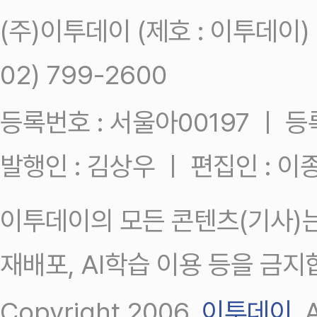
(주)이투데이 (제호 : 이투데이
02) 799-2600
등록번호 : 서울아00197 ㅣ 등록일
발행인 : 김상우 ㅣ 편집인 : 
이투데이의 모든 콘텐츠(기사)는
재배포, AI학습 이용 등을 금지
Copyright 2006.
이투데이
.