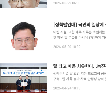
2026-05-29 06:00
력의 복원’이다. 특히 수면 문제
[정책발언대] 국민의 일상에 
어린 시절, 고향 제주의 푸른 초원에는
갓 짜낸 말 우유를 마시며 건강하게 
숨을 고르던 말은 내게 낯선 동물이 아
2026-05-20 10:39
던 든든한 동반자였다. 
말 타고 마음 치유한다…농진청
생애주기별 말 교감 치유 프로그램 공
구축…말 사육 농가 사료 안정성 강화 말을 활용한 치유농업과 승용마 산업, 국산 조사료 보급을 함
께 키우기 위해 농촌진흥청과 한국마사
2026-04-24 18:13
유 서비스 수요가 커지는 가운데, 양 