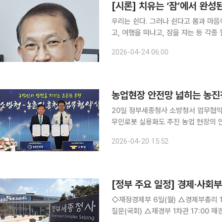
[시론] 치유는 ‘잠’에서 완성
우리는 쉰다. 그러나 쉰다고 몸과 마음
고, 여행을 떠나고, 잠을 자는 등 각종
히 남아 있다. 문제는 치유 방식이 아
2026-04-24 06:00
유는 활동으로 끝나지 않는다. 치유는 
20일 정부세종청사 소방청서 업무협약 
무인로봇 실용화도 추진 농업 현장의 안전사고를 줄이기 위해 농촌진흥청과 소방청이 손을 잡았다.
농기계 사고 감지 정보와 119 상황실
2026-04-20 15:52
마련, 소방공무원 대상 치유농업 프로그
[정부 주요 일정] 경제·사회부처
◇재정경제부 6일(월) △경제부총리 10:00 국무회의 겸 비상경제점검회의(청와대), 14:00 대정부
질문(국회) △재경부 1차관 17:00 