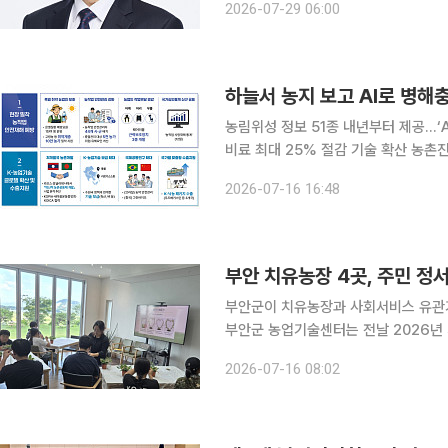
2026-07-29 06:00
용할 것인가. 이는 초고령사회가 풀어야
하늘서 농지 보고 AI로 병해
농림위성 정보 51종 내년부터 제공…‘A
비료 최대 25% 절감 기술 확산 농촌진흥청이 농림위성과 인공지능(AI)을 농업 현장에 본격 투입한
다. 위성으로 농작물 생육과 농지 변화
2026-07-16 16:48
부안 치유농장 4곳, 주민 정
부안군이 치유농장과 사회서비스 유관
부안군 농업기술센터는 전날 2026년
프로그램을 운영했다고 16일 밝혔다. 참여농장은 아리울승마장, 비올팜, 화동치유농장, 변산농장 등
2026-07-16 08:02
4곳이다. 군은 프로그램 참여 전후의 