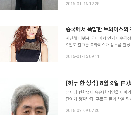
2016-01-16 12:28
의 두 차례에 걸친 해명, 그리고 JYP
지난해 데뷔해 국내에서 인기가 수직상
9인조 걸그룹 트와이스가 암초를 만났
휘말린 것이다. 소속사 JYP의 두 차례에 걸친 해명에도 불구하고 논란은 오히려 더 증폭되고 있다.
2016-01-15 09:11
외국인 멤버들이 늘고 있는 상황에서 
[하루 한 생각] 8월 9일 
언제나 변함없이 유유한 자연을 이야
단어가 생각난다. 푸르른 물과 산을 
흰 물과 푸른 산인데, 왜 물을 희다고
2015-08-09 07:30
는 뜻이다. 흰색은 밝음의 표상이기도