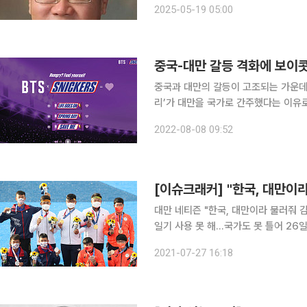
2025-05-19 05:00
논리로는 파악할 수 없는 근원적인 논
중국-대만 갈등 격화에 보이콧
중국과 대만의 갈등이 고조되는 가운데 
리’가 대만을 국가로 간주했다는 이유
지 번지자 제조사 측은 공식 사과에 나섰다. 5일(현지시각) 월스트리트저널 등 외신에
2022-08-08 09:52
바 스니커즈를 제조·판매하는 마스 리
[이슈크래커] "한국, 대만이라
대만 네티즌 "한국, 대만이라 불러줘 
일기 사용 못 해…국가도 못 틀어 26일 한국과 대만의 양궁 남자 단체 결승전 이후 한국 트위터 실
시간 트렌드에는 ‘대만 선수들’이 떴다
2021-07-27 16:18
보여주는 기능이다. 대만이 한국과의 