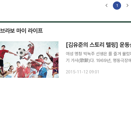
1
브라보 마이 라이프
[김유준의 스토리 텔링] 운
여성 명창 박녹주 선생은 를 즐겨 불렀
기 가사(歌辭)다. 1969년, 명동극
… 있던 조업 도망하고 맑은 총명 간 데
2015-11-12 09:01
갈하면 구석구석 웃음이요 / 오른 훈계