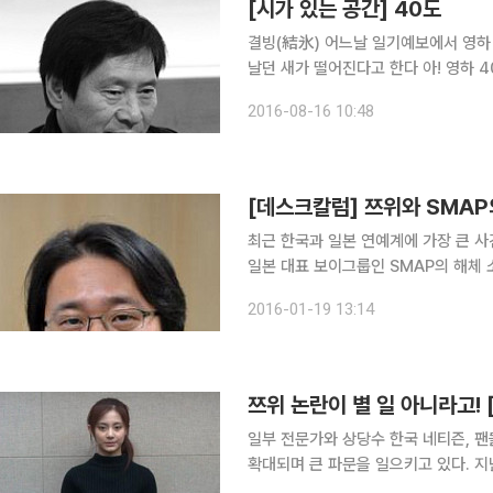
[시가 있는 공간] 40도
결빙(結氷) 어느날 일기예보에서 영하 20도면 남자들은 오줌 누기가 어렵고 영하 40도면 하늘을
날던 새가 떨어진다고 한다 아! 영하 40도 그 깨끗한 하늘에서 떨어지고 싶다 시집 입추가 지났지만
더위는 수그러들 줄 모른다. 밤으로 
2016-08-16 10:48
데 늦더위는
[데스크칼럼] 쯔위와 SMAP
최근 한국과 일본 연예계에 가장 큰 
일본 대표 보이그룹인 SMAP의 해체 
락됐지만 그 후폭풍은 아직도 진행형이다. 먼저 SMAP을 살펴보자. SMAP 멤버 5명은 1
2016-01-19 13:14
신들의 고정 프로그램인 후지TV ‘SM
쯔위 논란이 별 일 아니라고!
일부 전문가와 상당수 한국 네티즌, 
확대되며 큰 파문을 일으키고 있다. 지난해 데뷔해 국내외에서 인기가 상승하고 있는 9인조 걸그룹
트와이스의 멤버 쯔위에 대한 중국 네티