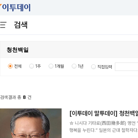
검색
전체
1주
1개월
1년
직접입력
검색결과 총
8
건
[이투데이 말투데이] 청천백
☆ 니시다 기타로(西田幾多郞) 명언 “어린아이처럼 단순하고 순결한 마음을 지닌 사람이 가장 큰
행복을 누린다.” 일본의 근대 철학자다. 와쓰지 데쓰로, 미키 기요시, 구키 슈조와 함께 ‘교토 사철
(四哲)’로 불린다. 그는 선불교적인 