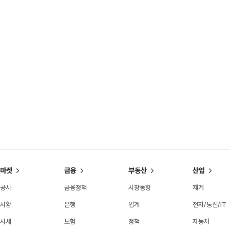
마켓
금융
부동산
산업
공시
금융정책
시장동향
재계
시황
은행
업계
전자/통신/IT
시세
보험
정책
자동차