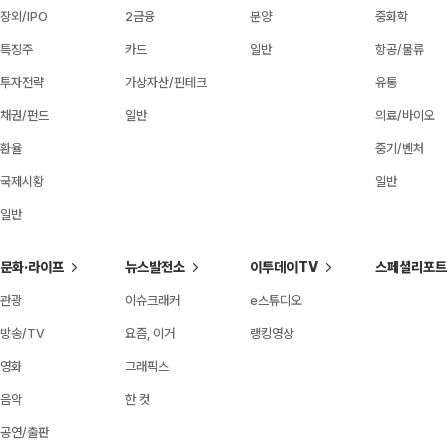
장외/IPO
2금융
분양
중화학
특징주
카드
일반
항공/물류
투자전략
가상자산/핀테크
유통
채권/펀드
일반
의료/바이오
환율
중기/벤처
국제시황
일반
일반
문화·라이프
뉴스발전소
이투데이TV
스페셜리포트
관광
이슈크래커
e스튜디오
방송/TV
요즘, 이거
랭킹영상
영화
그래픽스
음악
한 컷
공연/출판