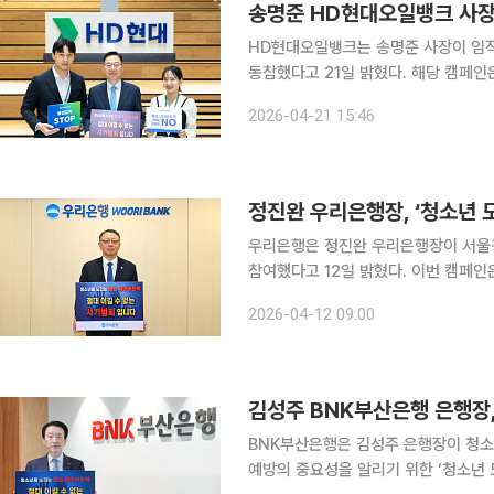
송명준 HD현대오일뱅크 사장,
HD현대오일뱅크는 송명준 사장이 임직
동참했다고 21일 밝혔다. 해당 캠페인은 서울경찰청이 청소년 대상 불법 사이버 도박의 위험성을 알
리고 확산을 방지하기 위해 시작한 온
2026-04-21 15:46
박, 절대 이길 수 없는 사기범죄입니다
정진완 우리은행장, ‘청소년 
우리은행은 정진완 우리은행장이 서울경
참여했다고 12일 밝혔다. 이번 캠페인은 청소년 불법도박의 위험성을 알리고 사회적 경각심을 높이
기 위해 2024년부터 이어지고 있다.
2026-04-12 09:00
김성주 BNK부산은행 은행장,
BNK부산은행은 김성주 은행장이 청소
예방의 중요성을 알리기 위한 ‘청소년 도박 