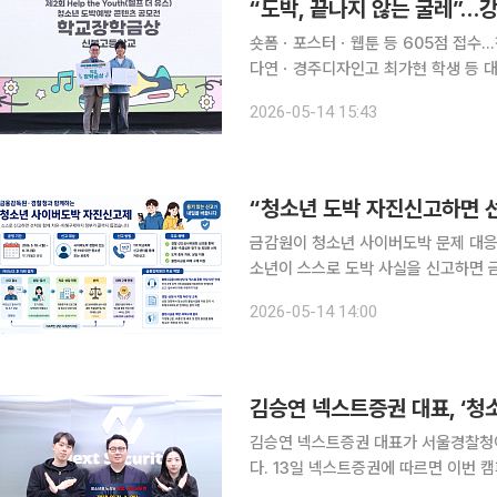
“도박, 끝나지 않는 굴레”…
숏폼ㆍ포스터ㆍ웹툰 등 605점 접수…
다연ㆍ경주디자인고 최가현 학생 등 대
로 활용 예정 강원랜드는 14일 서울 뚝섬 한강공원에서 ‘제2회 Help the Youth-청소년 도박예방
2026-05-14 15:43
콘텐츠 공모전’ 시상식을 개최했다고 
“청소년 도박 자진신고하면 선
금감원이 청소년 사이버도박 문제 대응
소년이 스스로 도박 사실을 신고하면 
하는 방식이다. 금융감독원은 14일 금융위원회·경찰청·교육부·성평등가족부·사행산업통합감독위원
2026-05-14 14:00
회와 함께 ‘청소년 사이버도박 자진신고
김승연 넥스트증권 대표, ‘청
김승연 넥스트증권 대표가 서울경찰청이
다. 13일 넥스트증권에 따르면 이번 캠페인은 청소년을 대상으로 한 불법 사이버도박 문제의 심각성
을 알리고, 도박 예방의 중요성을 확산