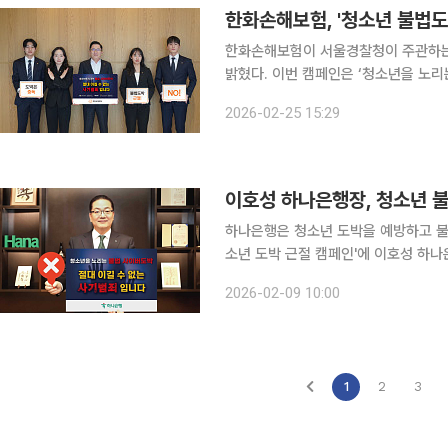
한화손해보험, '청소년 불법도
한화손해보험이 서울경찰청이 주관하는 
밝혔다. 이번 캠페인은 ‘청소년을 노리는 불법 사이버 도박, 절대 이길 수 없는 사기범죄입니다’ 라는
슬로건 아래 국민적 관심을 높이고 청
2026-02-25 15:29
되고 있다. 청소년 불법도박은 
이호성 하나은행장, 청소년 
하나은행은 청소년 도박을 예방하고 불
소년 도박 근절 캠페인'에 이호성 하나은행장이 동참
미래에셋증권 부회장의 지명을 받아 캠
2026-02-09 10:00
험성과 심각성을 공감하는 시간을 가졌
1
2
3