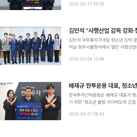
2026-05-13 09:20
버도박, 절대 이길 수 없는 사기범죄입
김민석 "사행산업 감독 강화·
김민석 국무총리가 8일 청소년 도박 문제 
이날 정부서울청사에서 열린 사행산업
리 사회가 도박의 늪에 빠지지 않도록 하
2026-05-08 10:48
"건전한 사행산업 환경을 바탕으로 국
배재규 한투운용 대표, 청소년
한국투자신탁운용은 배재규 대표가 청
기 위한 ‘청소년 불법 사이버도박 근절 릴레이
최근 온라인과 모바일 환경을 중심으로
2026-04-27 08:44
회적 경각심을 높이고, 범죄 예방을 