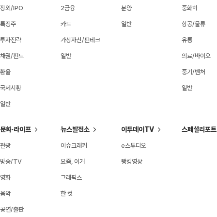
장외/IPO
2금융
분양
중화학
특징주
카드
일반
항공/물류
투자전략
가상자산/핀테크
유통
채권/펀드
일반
의료/바이오
환율
중기/벤처
국제시황
일반
일반
문화·라이프
뉴스발전소
이투데이TV
스페셜리포트
관광
이슈크래커
e스튜디오
방송/TV
요즘, 이거
랭킹영상
영화
그래픽스
음악
한 컷
공연/출판