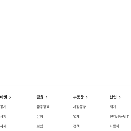
마켓
금융
부동산
산업
공시
금융정책
시장동향
재계
시황
은행
업계
전자/통신/IT
시세
보험
정책
자동차