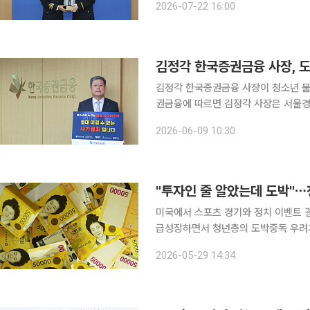
2026-07-22 16:00
을 고려해 사이버수사 경력경쟁채용 경
김정각 한국증권금융 사장, 도
김정각 한국증권금융 사장이 청소년 불법도박
권금융에 따르면 김정각 사장은 서울경
이번 캠페인은 청소년들의 불법 사이버
2026-06-09 10:30
사다. 이에 따라 금융투자업계의 주요
"투자인 줄 알았는데 도박"⋯
미국에서 스포츠 경기와 정치 이벤트 결과에
급성장하면서 청년층의 도박중독 우려가 커지고 있다. 예측 시장 업체
투자 상품이라고 주장하지만 실제로는 
2026-05-29 14:34
조라는 점에서 사실상 도박과 다를 바