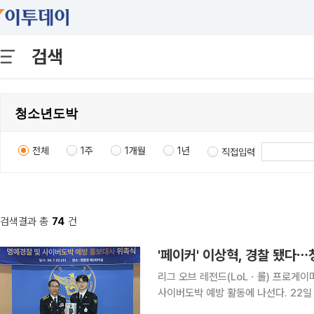
검색
전체
1주
1개월
1년
직접입력
검색결과 총
74
건
'페이커' 이상혁, 경찰 됐다
리그 오브 레전드(LoLㆍ롤) 프로게이
사이버도박 예방 활동에 나선다. 22일 경찰청에 따르면 이상혁은 명예경찰과 사이버도박 예방 홍보
대사로 위촉됐다. 국내외에서 높은 인