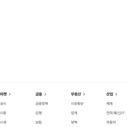
마켓
금융
부동산
산업
공시
금융정책
시장동향
재계
시황
은행
업계
전자/통신/IT
시세
보험
정책
자동차