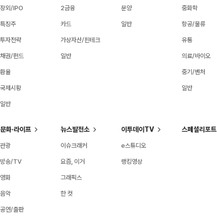
장외/IPO
2금융
분양
중화학
특징주
카드
일반
항공/물류
투자전략
가상자산/핀테크
유통
채권/펀드
일반
의료/바이오
환율
중기/벤처
국제시황
일반
일반
문화·라이프
뉴스발전소
이투데이TV
스페셜리포트
관광
이슈크래커
e스튜디오
방송/TV
요즘, 이거
랭킹영상
영화
그래픽스
음악
한 컷
공연/출판