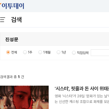
검색
전체
1주
1개월
1년
직접입력
검색결과 총
1
건
'시스터', 핏줄과 돈 사이 위
영화 '시스터'가 28일 '문화가 있는 
는 신선한 캐스팅 조합으로 화제를 모
이라는 극단적인 상황에서 시작해, 얽