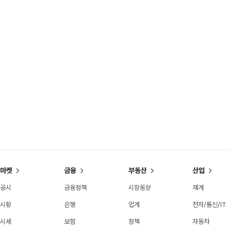
마켓
금융
부동산
산업
공시
금융정책
시장동향
재계
시황
은행
업계
전자/통신/IT
시세
보험
정책
자동차