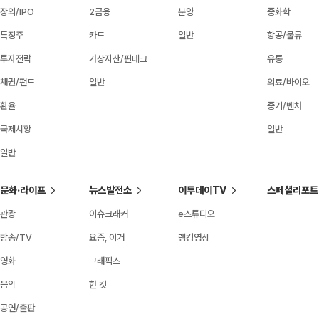
장외/IPO
2금융
분양
중화학
특징주
카드
일반
항공/물류
투자전략
가상자산/핀테크
유통
채권/펀드
일반
의료/바이오
환율
중기/벤처
국제시황
일반
일반
문화·라이프
뉴스발전소
이투데이TV
스페셜리포트
관광
이슈크래커
e스튜디오
방송/TV
요즘, 이거
랭킹영상
영화
그래픽스
음악
한 컷
공연/출판