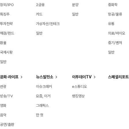
장외/IPO
2금융
분양
중화학
특징주
카드
일반
항공/물류
투자전략
가상자산/핀테크
유통
채권/펀드
일반
의료/바이오
환율
중기/벤처
국제시황
일반
일반
문화·라이프
뉴스발전소
이투데이TV
스페셜리포트
관광
이슈크래커
e스튜디오
방송/TV
요즘, 이거
랭킹영상
영화
그래픽스
음악
한 컷
공연/출판