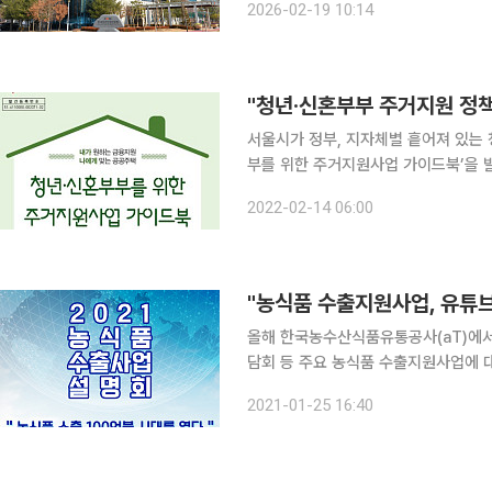
2026-02-19 10:14
공고를 산업계가 놓치지 않고 신속하게
"청년·신혼부부 주거지원 정
서울시가 정부, 지자체별 흩어져 있는
부를 위한 주거지원사업 가이드북’을 발간했다고 14일 밝혔
등의 주거 지원사업이 개별적으로 시행
2022-02-14 06:00
있고, 유사한 성격의 사업이 많아 신
"농식품 수출지원사업, 유튜
올해 한국농수산식품유통공사(aT)에서 
담회 등 주요 농식품 수출지원사업에 대한
식품부와 한국농수산식품유통공사(aT)는
2021-01-25 16:40
'aT 유튜브 채널'을 통해 비대면 실시