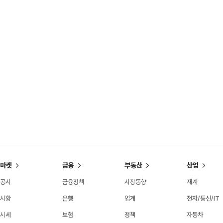
마켓
금융
부동산
산업
공시
금융정책
시장동향
재계
시황
은행
업계
전자/통신/IT
시세
보험
정책
자동차