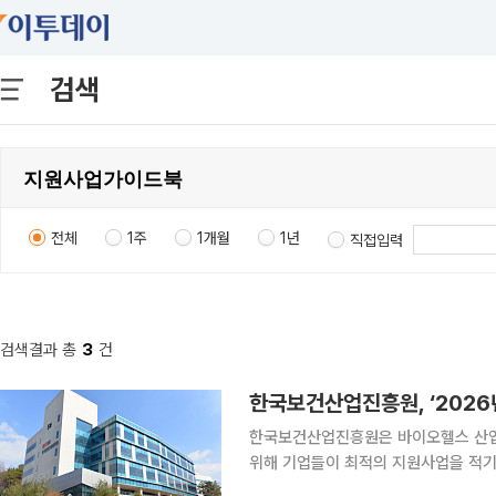
검색
전체
1주
1개월
1년
직접입력
검색결과 총
3
건
한국보건산업진흥원, ‘2026년
한국보건산업진흥원은 바이오헬스 산업
위해 기업들이 최적의 지원사업을 적기에
드북」(이하 가이드북)을 발간했다고 19일 밝혔다. 이번 가이드북은 연초 