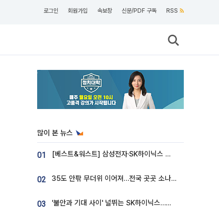
로그인
회원가입
속보창
신문/PDF 구독
RSS
많이 본 뉴스
[베스트&워스트] 삼성전자·SK하이닉스 밀린 한 주…상상인증권은 85% 급등
01
35도 안팎 무더위 이어져…전국 곳곳 소나기 [오늘 날씨]
02
'불안과 기대 사이' 널뛰는 SK하이닉스…증권가 "HBM4·LTA 기반 펀터멘털 견고"
03