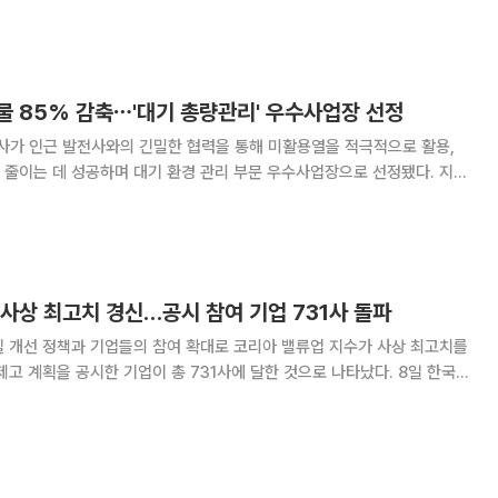
물 85% 감축⋯'대기 총량관리' 우수사업장 선정
가 인근 발전사와의 긴밀한 협력을 통해 미활용열을 적극적으로 활용,
줄이는 데 성공하며 대기 환경 관리 부문 우수사업장으로 선정됐다. 지역
이 주관한 '제3차 대기 총량관리 자발적 협약 이행실적 평가'에서 세종지
출사업장 중 '우수사업장'으로 최종 선정됐다고
사상 최고치 경신…공시 참여 기업 731사 돌파
질 개선 정책과 기업들의 참여 확대로 코리아 밸류업 지수가 사상 최고치를
 계획을 공시한 기업이 총 731사에 달한 것으로 나타났다. 8일 한국거
한 달간 기업가치 제고 계획을 신규 공시한 기업은 총 17사이며, 이에 따른
피 343사, 코스닥 388