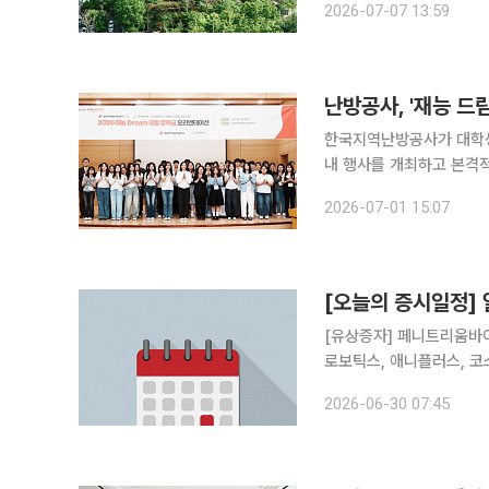
2026-07-07 13:59
난방공사, '재능 드
한국지역난방공사가 대학생 
내 행사를 개최하고 본격적인 활동에 나섰다. 이 사업은
하고 공사가 장학금을 지원하는 지역 
2026-07-01 15:07
시행된 ‘재능 드림 희망 장
[오늘의 증시일정] 
[유상증자] 페니트리움바이오 [무상증자] 알지노믹스 [감자] 삼부토건, 다이나믹디자인
로보틱스, 애니플러스, 코스맥스엔
니 [주주총회] 이엠티, 두올, 코아시아씨엠, 비덴트, 세종메디칼, 현대사료, 코리아에셋투자증권, 버
2026-06-30 07:45
킷스튜디오, 드림어스컴퍼니,