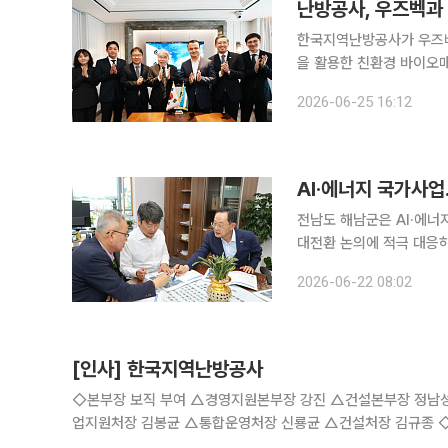
한국지역난방공사가 우즈베
을 활용한 친환경 바이오매스 열병합발전 
서 하동근 한난 사장과 
2026-06-25 16:12
AI·에너지 국가사업
전남도 해남군은 AI·에
대전환 논의에 적극 대응하고 있다고 22일 밝혔
환 기획위원회를 방문한 
2026-06-22 08:02
요청했다. 명 군
[인사] 한국지역난방공사
◇본부장 보직 부여 △경영지원본부장 강진 △건설본부장 정남성 ◇부서장 전보 △기획처장 신현호 △에너지전환사업처장 민정식 
업지원처장 김봉균 △통합운영처장 신룡균 △건설처장 김규종 ◇부서장 신규 보직부여 △중앙지사장 조영삼 △삼송지사장 윤철호 △평
택지사장 정환석 △광주전남지사장