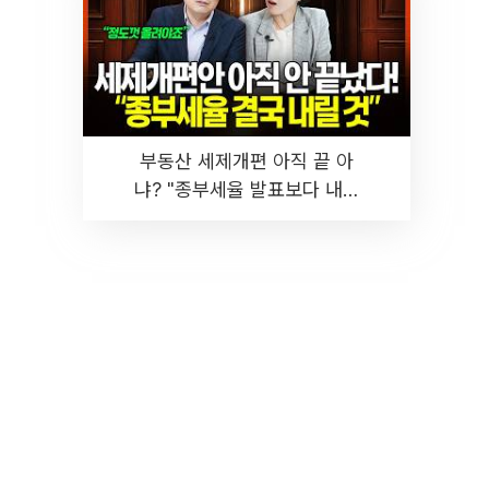
부동산 세제개편 아직 끝 아
냐? "종부세율 발표보다 내릴
것" 장기거주·양도세 전망 I 집
땅지성 I 김인만, 진미윤