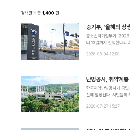
검색결과 총
1,400
건
중기부, ‘올해의 상
중소벤처기업부가 ‘2026
터 13일까지 진행한다고 4일 밝혔다. 국민투표 대상은 국민추천심
천을 거쳐 선정된 개인 1
2026-08-04 12:00
난방공사, 취약계층 
한국지역난방공사가 국민 
산에 앞장선다. 시민들의
급 등 에너지 복지 사업에 투입된다. 지역난방공사는 올해 9월 12일 
2026-07-27 15:27
장에서 국민 기부 마라톤 