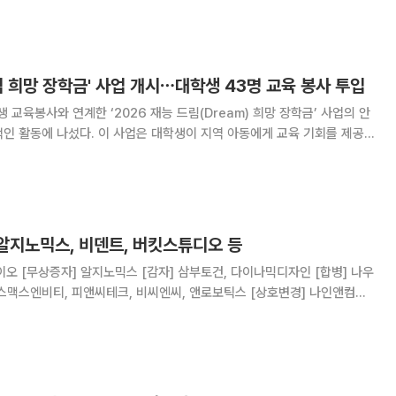
화를 위한 업무협약(MOU)'을 체결했다고 7일 밝혔다. 이번 협약은
림 희망 장학금' 사업 개시⋯대학생 43명 교육 봉사 투입
교육봉사와 연계한 ‘2026 재능 드림(Dream) 희망 장학금’ 사업의 안
 대학생이 지역 아동에게 교육 기회를 제공
상생형 사회공헌 프로그램이다. 지역난방공사는 2024년 처음
학금’ 사업의 올해 참여자 43명
알지노믹스, 비덴트, 버킷스튜디오 등
 [합병] 나우
비티, 피앤씨테크, 비씨엔씨, 앤로보틱스 [상호변경] 나인앤컴퍼
 EDGC, 알파AI, 한