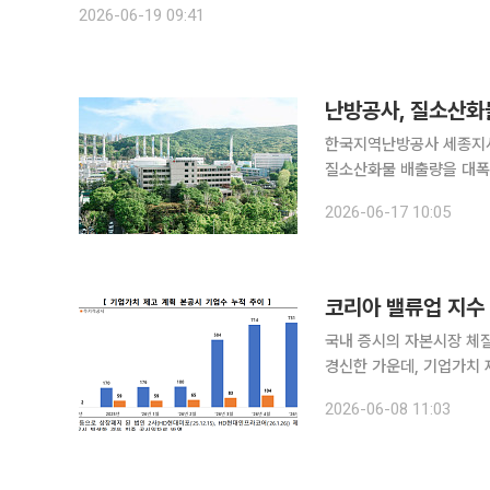
2026-06-19 09:41
난방공사, 질소산화
한국지역난방공사 세종지사
질소산화물 배출량을 대폭 
난방공사는 금강유역환경청
2026-06-17 10:05
사가 중부권 61개 대기배
코리아 밸류업 지수 
국내 증시의 자본시장 체
경신한 가운데, 기업가치 제고
래소에 따르면 지난 5월 
2026-06-08 11:03
누적 공시 완료 기업은 코스