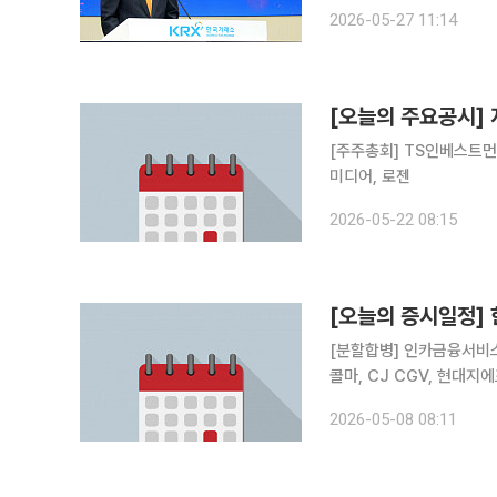
KRX 홍보관에서 '기업가
2026-05-27 11:14
기금, 자산운용사, 상장기
[오늘의 주요공시]
[주주총회] TS인베스트먼
미디어, 로젠
2026-05-22 08:15
[오늘의 증시일정] 
[분할합병] 인카금융서비스
콜마, CJ CGV, 현대지
코리아, 아로마티카, 이노션
2026-05-08 08:11
대리바트, CJ프레시웨이 