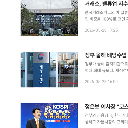
거래소, 밸류업 지수
한국거래소가 코리아 밸류
업 비중을 100%로 전면 확대했다. 28일 한국거래소에 따르면 거래소
21일 심의를 거쳐 코리아
2026-05-28 17:25
안을 확정했다. 이번 변경
정부 올해 배당수입 2
정부가 올해 출자기관으로부
역대 최대 규모다. 재정경제부는 28일 2025회계연도 실적에 따른 정부출자기관 배당 결과를 공표
했다. 올해 정부배당은 배
2026-05-28 16:00
요한 자금 등을 고려해 각
정부와 금융당국, 한국거래
상하고 자본시장의 프리미엄 시장 도약 의지를 