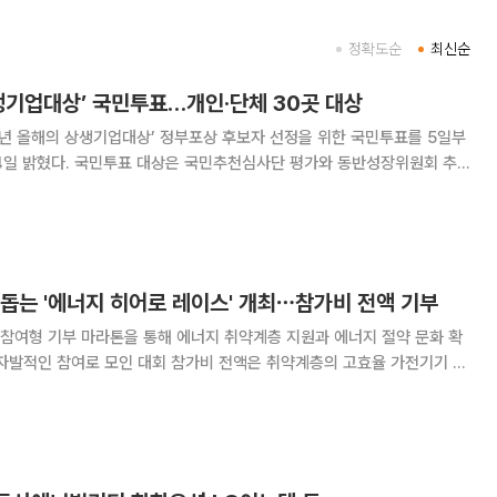
정확도순
최신순
생기업대상’ 국민투표…개인·단체 30곳 대상
년 올해의 상생기업대상’ 정부포상 후보자 선정을 위한 국민투표를 5일부
사단 평가와 동반성장위원회 추
5명과 단체 15개사다. 대·중소기업 간 동반성장과 상생협력 확산에 기여한
인사와 기관·기업이 후보에 올랐다. 개인 부문에는 △기아자동차
돕는 '에너지 히어로 레이스' 개최⋯참가비 전액 기부
참여형 기부 마라톤을 통해 에너지 취약계층 지원과 에너지 절약 문화 확
 자발적인 참여로 모인 대회 참가비 전액은 취약계층의 고효율 가전기기 보
서울 마포구 월드컵공원 평화광
'2026 에너지 히어로 레이스'를 개최한다