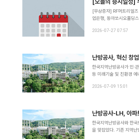
[오늘의 증시일정]
[무상증자] RF머트리얼즈 [감자] KS인더스트리 [분할합병] 성창기업지주 [결산실적공시] 두산, 
업은행, 동아쏘시오홀딩스,
HDC랩스 [주주총
2026-07-27 07:57
난방공사, 혁신 창
한국지역난방공사가 민·관·
등 미래기술 및 친환경 에너지
는 8일 한국청년기업가정신
2026-07-09 15:01
과 창업 생태계 조성을 위
난방공사-LH, 아
한국지역난방공사와 한국토
을 맞잡았다. 기존 지역
목표(NDC) 달성에 속도를 낸다는 구상이다. 지역난방공