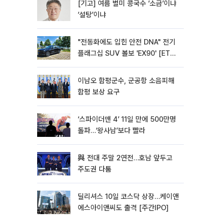
[기고] 여름 별미 콩국수 ‘소금’이냐
‘설탕’이냐
"전동화에도 입힌 안전 DNA" 전기
플래그십 SUV 볼보 'EX90' [ET의
모빌리티]
이남오 함평군수, 군공항 소음피해
함평 보상 요구
‘스파이더맨 4’ 11일 만에 500만명
돌파…‘왕사남’보다 빨라
與 전대 주말 2연전…호남 앞두고
주도권 다툼
딜리셔스 10일 코스닥 상장…케이앤
에스아이앤씨도 출격 [주간IPO]