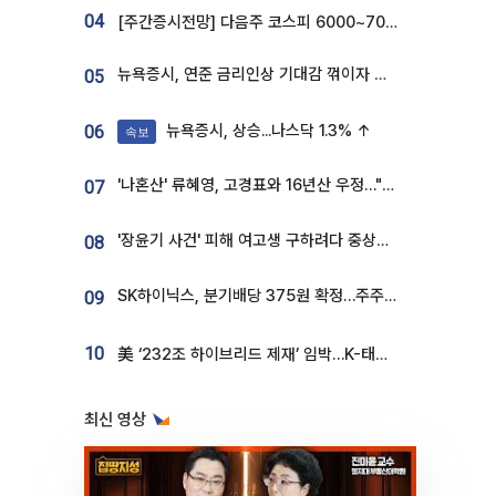
04
[주간증시전망] 다음주 코스피 6000~7000⋯“外人 수급은 정책이 변수”
뉴욕증시, 연준 금리인상 기대감 꺾이자 상승...S&P500 사상 최고치 [종합]
05
뉴욕증시, 상승...나스닥 1.3% ↑
06
속보
'나혼산' 류혜영, 고경표와 16년산 우정…"자취방서 부모님과 마주쳐"
07
'장윤기 사건' 피해 여고생 구하려다 중상…고교생 의상자 지정
08
SK하이닉스, 분기배당 375원 확정…주주환원책 9월로 앞당겨 발표
09
10
美 ‘232조 하이브리드 제재’ 임박…K-태양광, 불확실성 털고 날개 다나
최신 영상