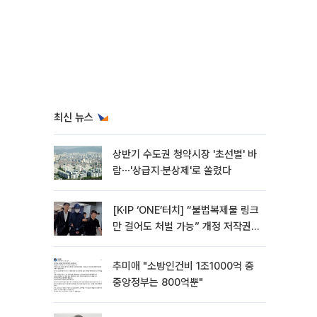
최신 뉴스
상반기 수도권 청약시장 '초선별' 바
람⋯'상급지·분상제'로 쏠렸다
[K·IP ‘ONE’터치] “불법복제물 링크
만 걸어도 처벌 가능” 개정 저작권
법 어떻게 바뀌었나
추미애 "소방인건비 1조1000억 중
중앙정부는 800억뿐"