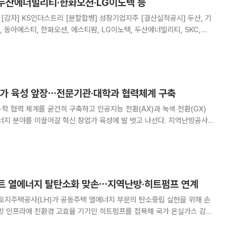
 두산에너빌리티·한화오션·LG이노텍 등
기
 동아에스티, 한화오션, 에스티팜, LG이노텍, 두산에너빌리티, SKC,
회] 알파칩스, M83, 지역난방공사, 삼보산업, 아톤, 남광토건, 엑셈, 피노
업가 육성 앞장⋯전문기관·대학과 협력체계 구축
학 협력 체계를 굳건히 구축하고 인공지능 전환(AX)과 녹색 전환(GX)
 분야를 이끌어갈 혁신 창업가 육성에 발 벗고 나선다. 지역난방공사
재단, 단국대와 미래기술(AX·GX) 및 친환경·에너지 분야 창업인재 발굴
한 업무협약(MOU)을 체결했다고 9일
파트 열에너지 탈탄소화 맞손⋯지역난방·히트펌프 연계
지주택공사(LH)가 공동주택 열에너지 부문의 탄소중립 실현을 위해 손
난방 인프라에 친환경 고효율 기기인 히트펌프를 접목해 국가 온실가스 감축
사는 6일 LH와 '공동주택 열에너지 탈탄소