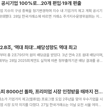
 공시기업 100%로…20개 편입·19개 편출
업 지수의 구성 종목을 정기변경하며 지수 내 기업가치 제고 계획 공시기
 주가지수운영위원회는 지난
 밸류업 지수에서 20개 종목을 편입하고 19개 종목을 편출하는 정기변경
 조치는 내달 12일부터 시장에 본격 반영
.8조, '역대 최대'...배당성향도 역대 최고
터 총 2조7951억 원의 배당금을 받았다. 3년 연속 2조 원대 배당이며,
당 대상 기관의 당기순이익 규모, 기관의 재무건전성 및 안정적 경영에 필
 기관 및 소관 부처와 협의해 결
정은보 이사장 "코스피 8000선 돌파, 프리미엄 시장 인정받을 때까지 전폭 지원"
소가 기업가치 제고(밸류업) 프로그램 도입 2주년을 맞아 우수기업을 시
다졌다. 27일 한국거래소는 이날 오전 서울 여의도