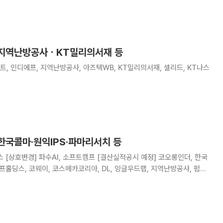
치 제고 우수기업 시상식 및 2주년 세미나'를 개최했다. 이번 행사에는 연
업 관계자 등 약 200명이 참석해 지
 지역난방공사ㆍKT밀리의서재 등
트, 인디에프, 지역난방공사, 아즈텍WB, KT밀리의서재, 셀리드, KT나스
한국콜마·원익IPS·파마리서치 등
 [상호변경] 파수AI, 소프트캠프 [결산실적공시 예정] 코오롱인더, 한국
에프홀딩스, 코웨이, 코스메카코리아, DL, 잉글우드랩, 지역난방공사, 펌텍
, 동원산업, 제주항공, 원익IPS, 씨젠, 롯데렌탈, HDC, 파마리서치, 현
[주주총회] 로보로보, 이