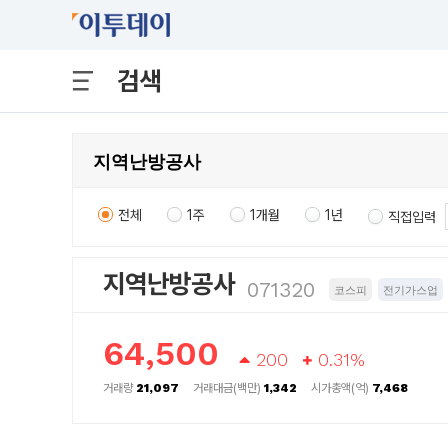
검색
전체
1주
1개월
1년
직접입력
지역난방공사
071320
코스피
전기가스업
64,500
200
0.31%
거래량
21,097
거래대금(백만)
1,342
시가총액(억)
7,468