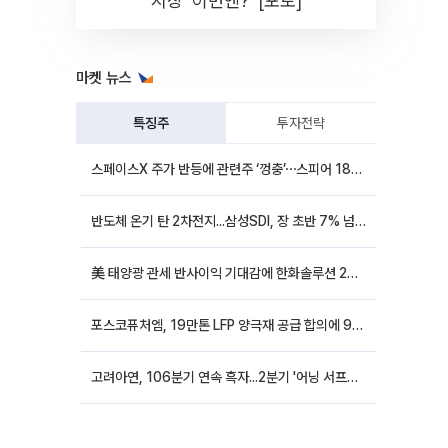
시장 '이번엔?' [포토]
마켓 뉴스
특징주
투자전략
스페이스X 주가 반등에 관련주 ‘껑충’⋯스피어 18%ㆍ에이치브이엠 12%↑
반도체 온기 탄 2차전지...삼성SDI, 장 초반 7% 넘게 껑충
美 태양광 관세 반사이익 기대감에 한화솔루션 20%대·OCI홀딩스 14%대 급등
포스코퓨처엠, 19만톤 LFP 양극재 공급 합의에 9%대 강세
고려아연, 106분기 연속 흑자...2분기 '어닝 서프라이즈'에 장 초반 12%대 강세