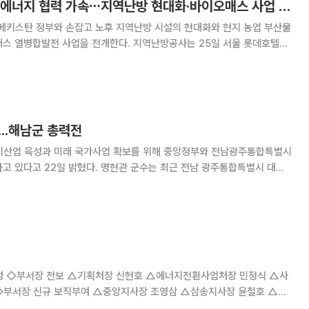
난방공사, 우즈벡과 에너지 협력 가속⋯지역난방 현대화·바이오매스 사업 시동
키스탄 정부와 손잡고 노후 지역난방 시설의 현대화와 현지 농업 부산물
사업을 전개한다. 지역난방공사는 25일 서울 롯데호텔에
라지즈 쿠드라토프 우즈베키스탄 투자산업통상부 장관을 비롯한 대표단이
면담을 가졌다고 밝혔다. 이번 면담에서 양측은 우즈베키스탄의 노후한 지역난방
...해남군 총력전
너지산업 육성과 미래 국가사업 확보를 위해 중앙정부와 전남광주통합특별시
다. 명현관 군수는 최근 전남 광주통합특별시 대전
데 이어 기획예산처를 찾아 지역 핵심사업의 국가계획 반영과 국비 지원을
수는 박창환 예산총괄국장을 비롯해 국토교통예산과장,
△사
 박우진 ◇부장 전보 △경영관리처 경영관리부장 김성원 △경영관리처 홍보부장