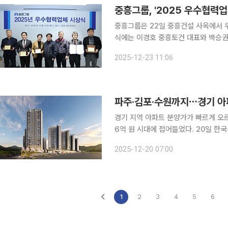
중흥그룹, '2025 우수협력업
중흥그룹은 22일 중흥건설 사옥에서 우
식에는 이경호 중흥토건 대표와 백승권
순화 엔아이씨이 대표, 김승필 창진이
2025-12-23 11:06
등 관계자들이 참석했
파주·김포·수원까지⋯경기 아파
경기 지역 아파트 분양가가 빠르게 오
6억 원 시대에 접어들었다. 20일 한국부동산원 청약홈에 따르면 11월 경기 지역에서 전용 84㎡
타입을 공급한 13개 단지 가운데 11개
2025-12-20 07:00
급된 단지는 경기 외곽에 위치한 평택
1
2
3
4
5
6