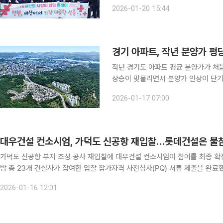
발적인 참여로 이뤄졌다. 중흥그룹은 2022년 대한적십자사 광주전남혈액원과 헌혈 캠페인을 연 2
2026-01-20 15:44
회 이상 정기적으로 실시하고 긴급 수
경기 아파트, 작년 분양가 평
작년 경기도 아파트 평균 분양가가 처음
상승이 맞물리면서 분양가 인상이 단기
다. 17일 부동산R114에 따르면 최근 5년간 경기도 아파트의 3.3㎡당 평균 분양가는 △2021년
2026-01-17 07:00
1386만 원 △2022년 1575만 원 △
대우건설 컨소시엄, 가덕도 신공항 재입찰…롯데건설은 불
가덕도 신공항 부지 조성 공사 재입찰에 대우건설 컨소시엄이 참여를 최종 확정했다. 16일 건설업계에 따르면 대우건설 컨
밤 총 23개 건설사가 참여한 입찰 참가자격 사전심사(PQ) 서류 제출을 완료했다. 컨소시엄에는 대표사인 대우건설을 중심으로 한
부문, HJ중공업, 코오롱글로벌, 동부건설, 금호건설, BS한양, 중흥토건 등이
2026-01-16 12:01