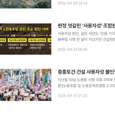
2026-04-29 16:13
남도와 순천시, 경제자유구역청, 코스
사용자성 판단, 같은 사안도 ‘인용·기각
봉투법 시행 한 달이 지났지만 건설현장
이 법은 원청과 하청 노동조합 간 직접
2026-04-24 06:00
치 등에 실질적 영향력을 행사할 경우
중흥토건·건설 사용자성 불인정
지난달 10일 노봉법 시행 이후 3차례 연속
법'(노동조합 및 노동관계조정법 2·3
사용자성을 인정하지 않는 첫 결정이 나왔다. 10일 한국노동조합총연맹(한국노총)에
2026-04-10 21:33
방노동위원회는 이날 한국타워크레인