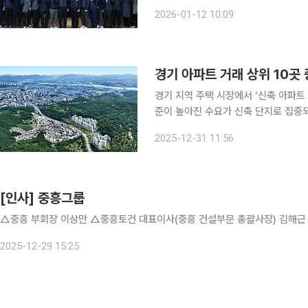
교육은 올해 개정되는 안전보건경영시
2026-01-12 10:09
리체계를 구축하기 위해 마련됐다. 이
경기 지역 주택 시장에서 ‘신축 아파트
준이 높아진 수요가 신축 단지로 집중
거래와 공급의 방향이 엇갈리면서 신축
2025-12-31 11:56
온다. 31일 국토교통부 실거래가 
[인사] 중흥그룹
△중흥 부회장 이상만 △중흥토건 대표이사(중흥 건설부문 총괄사장) 김해근
2025-12-29 15:25