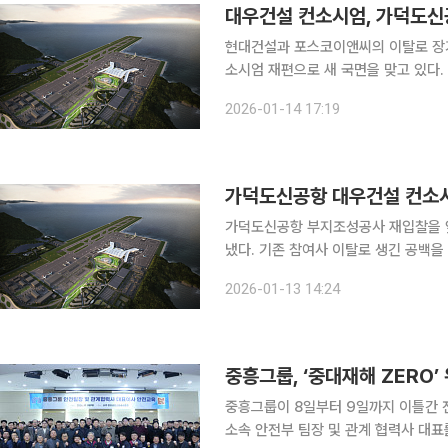
대우건설 컨소시엄, 가덕도신
현대건설과 포스코이앤씨의 이탈로 장
소시엄 재편으로 새 국면을 맞고 있다. 14일 건설업계에 따르면 대우건설은 전날 서울 중구 을지로
본사에서 금호건설, 코오롱글로벌, 동
2026-01-14 17:19
참여사 20개사와 회의를 열고 기본설
가덕도신공항 대우건설 컨소시
가덕도신공항 부지조성공사 재입찰을 
냈다. 기존 참여사 이탈로 생긴 공백을
율이 진행 중이다. 13일 건설업계에 따르면 롯데건설과 한화 건설부문은 가덕도신공항 부지조성공
2026-01-13 14:24
사를 준비 중인 대우건설 컨소시엄 참
중흥그룹, ‘중대재해 ZERO’
중흥그룹이 8일부터 9일까지 이틀간
소속 안전부 팀장 및 관계 협력사 대표를 