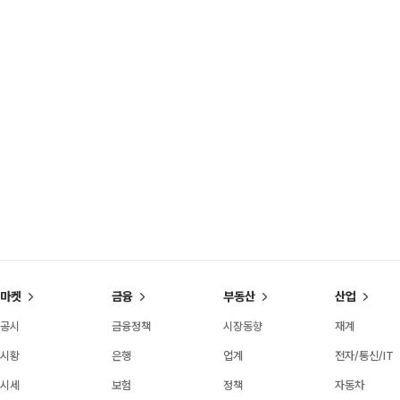
마켓
금융
부동산
산업
공시
금융정책
시장동향
재계
시황
은행
업계
전자/통신/IT
시세
보험
정책
자동차