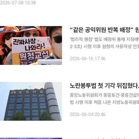
2026-07-08 10:38
'법리적 쟁점' 별도 배정위 통해 지정배당 등 투명성 
2·3조) 시행 이후 원청의 사용자성 
건 배당 방식을 둘러싼 공정성 논란이
2026-06-16 17:46
사건에 동일한 공익위원들이 반복 배
노란봉투법 첫 기각 뒤집혔다
중앙노동위원회가 중흥토건·중흥건설의 
법 시행 이후 처음 나온 지방노동위원회의 기
에 따르면 중노위는 한국노총 소속 
2026-06-04 20:46
제기한 교섭요구 사실 공고 시정 신청 