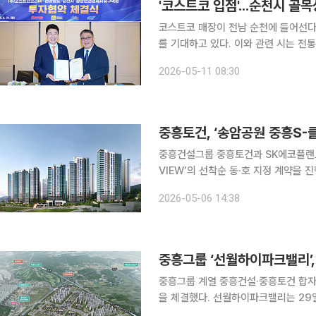
'코스트코 입점'...순천시 골
코스트코 매장이 전남 순천에 들어선다. 이에 전남도 순천시는 대규모 소비 유입과 지역경제 
를 기대하고 있다. 이와 관련 시는 전통시장과 골목상권 피해를 최소화하기 위한 상생대책 마련에
본격 착수했다. 순천시와 선월하이파크 밸리에 따르면 최근 중흥그룹 계열 중흥건설과 중흥토건이
2026-05-11 08:30
합자 설립한 선월하이파크 밸리는 코스
중흥토건, ‘송암공원 중흥S-클
중흥건설그룹 중흥토건과 SK에코플랜트
VIEW’의 선착순 동·호 지정 계약을 진행 중이라고 6일 밝혔
는 광주광역시 남구 송하동 일원에 들어서
2026-05-06 14:38
총 1575가구 규모다. 주택형별로는 전
중흥그룹 ‘선월하이파크밸리’,
중흥그룹 계열 중흥건설·중흥토건 합
을 체결했다. 선월하이파크밸리는 29일 코스트코 순천점 입점을 위한 부지 매매계약을 완료했다고
밝혔다. 이번 계약으로 광주·전남 지역 첫 코스트코 