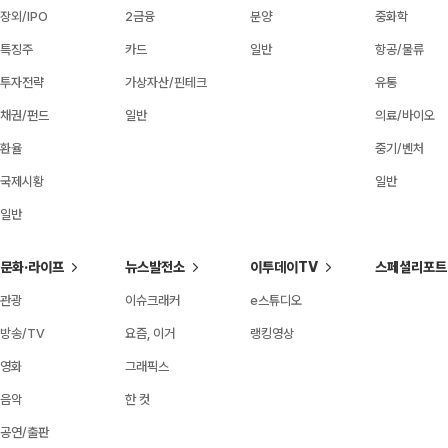
장외/IPO
2금융
분양
중화학
특징주
카드
일반
항공/물류
투자전략
가상자산/핀테크
유통
채권/펀드
일반
의료/바이오
환율
중기/벤처
국제시황
일반
일반
문화·라이프
뉴스발전소
이투데이TV
스페셜리포트
관광
이슈크래커
e스튜디오
방송/TV
요즘, 이거
랭킹영상
영화
그래픽스
음악
한 컷
공연/출판