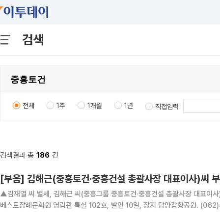
검색
전체
1주
1개월
1년
직접입력
검색결과 총
186
건
[부음] 김해근(중흥토건·중흥건설 총괄사장 대표이사)씨 
▲김재열 씨 별세, 김해근 씨(중흥그룹 중흥토건·중흥건설 총괄사장 대표이사) 
베스트장례문화원 영림관 특실 102호, 발인 10일, 장지 담양갑향공원. (062)