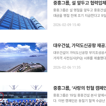
중흥그룹, 설 앞두고 협력업체
중흥그룹은 설 명절을 앞두고 중흥건설
대금을 명절 전에 조기 지급한다고 9일 밝혔다. 이번 중흥그룹의 공사대금은 약
전액 현금으로 지급할 계획이다. 중흥그룹은 이번 공사대금 조기 지급을 통해 협력업체들이 임금 및
2026-02-09 15:40
자재 대금을 원활하게 지급할 수 있을 
대우건설, 가덕도신공항 재공
대우건설이 가덕도신공항 부지조성공사
가자격 사전심사(PQ) 서류를 제출했다
PQ 서류 접수가 마감된다. 대우건설 컨소시엄은 대우건설이 지분 55%를 확보해 시공 주간사를 맡
2026-02-06 11:35
는다. 이어 HJ중공업 9%, 중흥토건 9
중흥그룹, ‘사랑의 헌혈 캠페인
중흥그룹은 19일 중흥건설 본사 앞에
다. 이번 캠페인은 동절기 혈액 수급