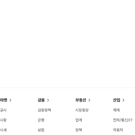
마켓
금융
부동산
산업
공시
금융정책
시장동향
재계
시황
은행
업계
전자/통신/IT
시세
보험
정책
자동차