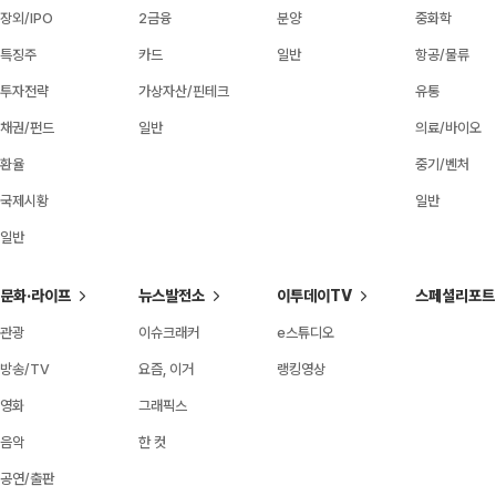
장외/IPO
2금융
분양
중화학
특징주
카드
일반
항공/물류
투자전략
가상자산/핀테크
유통
채권/펀드
일반
의료/바이오
환율
중기/벤처
국제시황
일반
일반
문화·라이프
뉴스발전소
이투데이TV
스페셜리포트
관광
이슈크래커
e스튜디오
방송/TV
요즘, 이거
랭킹영상
영화
그래픽스
음악
한 컷
공연/출판