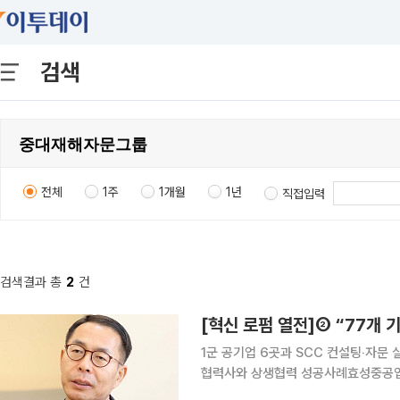
검색
전체
1주
1개월
1년
직접입력
검색결과 총
2
건
1군 공기업 6곳과 SCC 컨설팅‧자문 
협력사와 상생협력 성공사례효성중공업
안전 진단 서비스 제공 “77개 기업에 대한 중대재해처벌법 준수 인증 업무를 수임했습니다. 앞으로