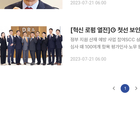
2023-07-21 06:00
정부 지원 산재 예방 사업 참여SCC
심사 때 100여개 항목 평가인사‧노무 등 전문가 50여명 포진
노동부와 한국산업안전보건공단이 시행하
2023-07-21 06:00
선정됐다. 대기업과 중소기업 간 안전
1