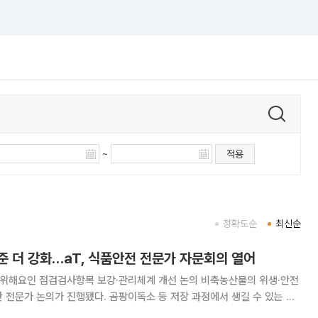
~
적용
정확도순
최신순
준 더 강화…aT, 식품안전 전문가 자문회의 열어
인 점검검사항목 보강·관리체계 개선 논의 비축농산물의 위생·안전
 전문가 논의가 진행됐다. 곰팡이독소 등 저장 과정에서 생길 수 있는 위
가운데, 정부·학계·업계가 참여하는 민관 협력형 관리체계 점검이 본격화되