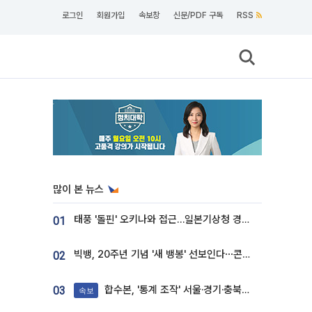
로그인
회원가입
속보창
신문/PDF 구독
RSS
많이 본 뉴스
태풍 '돌핀' 오키나와 접근…일본기상청 경로 업데이트
01
빅뱅, 20주년 기념 '새 뱅봉' 선보인다⋯콘서트 앞두고 팝업 개최
02
합수본, '통계 조작' 서울·경기·충북 선관위 등 추가 압수수색
03
속보