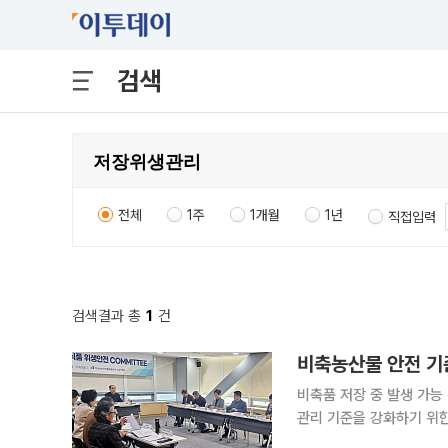
검색
전체
1주
1개월
1년
직접입력
검색결과 총
1
건
비축농산물 안전 기
비축품 저장 중 발생 가능 위해요
관리 기준을 강화하기 위한
해요인이 지속 제기되는 