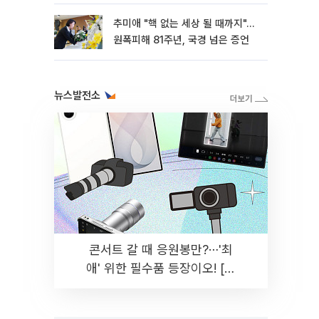
추미애 "핵 없는 세상 될 때까지"…
원폭피해 81주년, 국경 넘은 증언
뉴스발전소
콘서트 갈 때 응원봉만?⋯'최
애' 위한 필수품 등장이오! [솔
드아웃]