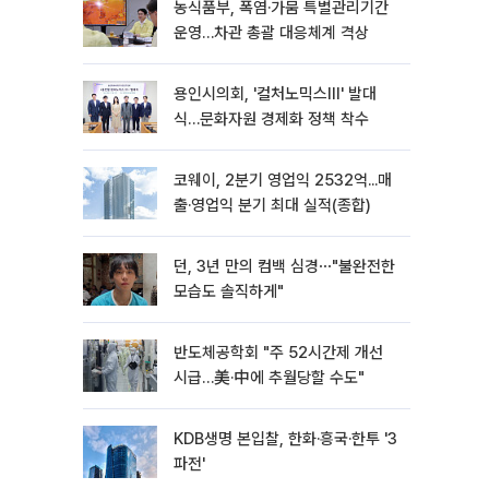
농식품부, 폭염·가뭄 특별관리기간
운영…차관 총괄 대응체계 격상
용인시의회, '컬처노믹스Ⅲ' 발대
식…문화자원 경제화 정책 착수
코웨이, 2분기 영업익 2532억...매
출·영업익 분기 최대 실적(종합)
던, 3년 만의 컴백 심경⋯"불완전한
모습도 솔직하게"
반도체공학회 "주 52시간제 개선
시급…美·中에 추월당할 수도"
KDB생명 본입찰, 한화·흥국·한투 '3
파전'