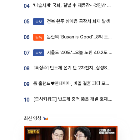
‘나솔사계’ 국화, 결별 후 재등장⋯첫인상 투표 휩쓸고 ‘인기녀’ 등극
04
전북 완주 삼례읍 공장서 화재 발생
05
속보
논란의 'Busan is Good'…8억 도시브랜드, 용산 대통령실 CI 업체가 수행
06
단독
서울도 '40도'…오늘 노원 40.2도 기록
07
속보
[특징주] 반도체 온기 탄 2차전지...삼성SDI, 장 초반 7% 넘게 껑충
08
톰 홀랜드♥젠데이아, 비밀 결혼 파티 포착⋯호텔 대관비만 9억
09
[증시키워드] 반도체 충격 뚫은 개별 호재...포스코퓨처엠·에코프로·한화솔루션 '눈길'
10
최신 영상