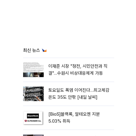
최신 뉴스
이재준 시장 "정전, 시민안전과 직
결"…수원시 비상대응체계 가동
토요일도 폭염 이어진다…최고체감
온도 35도 안팎 [내일 날씨]
[BioS]블랙록, 알테오젠 지분
5.03% 취득