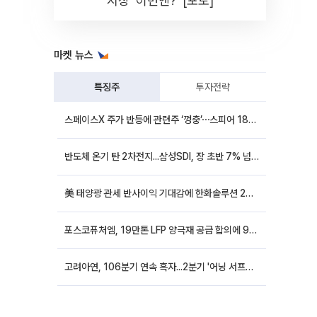
시장 '이번엔?' [포토]
마켓 뉴스
특징주
투자전략
스페이스X 주가 반등에 관련주 ‘껑충’⋯스피어 18%ㆍ에이치브이엠 12%↑
반도체 온기 탄 2차전지...삼성SDI, 장 초반 7% 넘게 껑충
美 태양광 관세 반사이익 기대감에 한화솔루션 20%대·OCI홀딩스 14%대 급등
포스코퓨처엠, 19만톤 LFP 양극재 공급 합의에 9%대 강세
고려아연, 106분기 연속 흑자...2분기 '어닝 서프라이즈'에 장 초반 12%대 강세