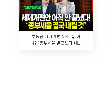
부동산 세제개편 아직 끝 아
냐? "종부세율 발표보다 내릴
것" 장기거주·양도세 전망 I 집
땅지성 I 김인만, 진미윤