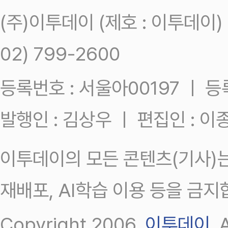
(주)이투데이 (제호 : 이투데이
02) 799-2600
등록번호 : 서울아00197 ㅣ 등록일
발행인 : 김상우 ㅣ 편집인 : 
이투데이의 모든 콘텐츠(기사)는
재배포, AI학습 이용 등을 금지
Copyright 2006.
이투데이
.