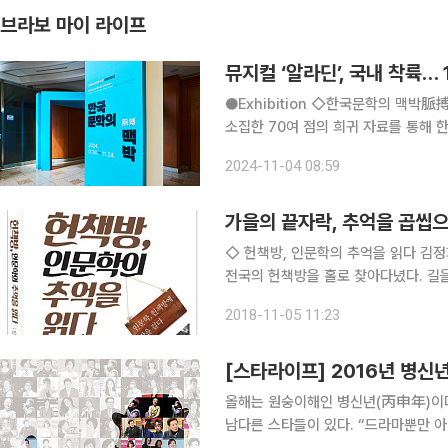
브라보 마이 라이프
뮤지컬 ‘알라딘’, 국내 착륙…
●Exhibition ◇한국문학의 맥박脈搏 일정 11월 24일까지 장소 청와대 춘추관 국립한국문학관이
소집한 70여 점의 희귀 자료를 통해 
영’과 채만식의 소설 ‘탁류’ 초판본, 
2024-11-04 08:59
유일본을 만날 수 있다. 특히
가을의 끝자락, 추억을 곱씹으
◇ 헌책방, 인문학의 추억을 읽다 김정희 저ㆍ북씽크 저자는 일상 곳곳에 담긴 추억과 만나기 위해
전국의 헌책방을 홀로 찾아다녔다. 길
은 헌책을 어떻게 바라봤을지 등에 대해
2018-11-05 11:23
문학전집, 순정만화, 추리소설, 문학사
[스타라이프] 2016년 병신
올해는 원숭이해인 병신년(丙申年)이다
남다른 스타들이 있다. “드라마뿐만 아니라 예능 프로그램도 하니 젊은 친구들이 좋아해 기분이 좋