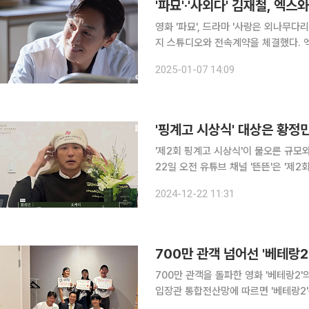
영화 '파묘', 드라마 '사랑은 외나무
지 스튜디오와 전속계약을 체결했다. 엑스와이지 스튜디오는 7일 "영화 '파묘'로 수많은 관객에게
눈도장을 찍은 배우 김재철과 함께해 
2025-01-07 14:09
있는 김재철은 다채로운 장르에서 자신
'핑계고 시상식' 대상은 황정
'제2회 핑계고 시상식'이 물오른 규모
22일 오전 유튜브 채널 '뜬뜬'은 '제2회 핑계고 시상식'
혜, 차승원, 이광수, 장윤주, 다비치, 
2024-12-22 11:31
배우 송지효, 이동욱, 임수정 등이
700만 관객 넘어선 '베테랑
700만 관객을 돌파한 영화 '베테랑2'의 주연들이 감
입장관 통합전산망에 따르면 '베테랑2'는
커: 폴리 아 되'에 박스오피스 1위 자