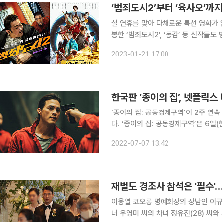
‘범죄도시2’부터 ‘육사오’까지
설 연휴를 맞아 다채로운 특선 영화가 
봉한 ‘범죄도시2’, ‘동감’ 등 신작들도 방영돼 눈길을 끈다. △ ‘앵커’
(SBS, 오후 11:20)△ ‘양자물리학’ (
2023-01-21 17:00
12:45) 먼저
‘종이의 집: 공동경제구역’이 2주 연
다. ‘종이의 집: 공동경제구역’은 6일(한국 시각) 넷플릭스가 매주 이용자들의 시청 시간을 집계해
발표하는 ‘전 세계 톱 10 프로그램’ 
2022-07-07 13:42
시청 시간을 기록하며 비영어권 작품 1
재벌도 경조사 참석은 '필수
이웅열 코오롱 명예회장의 장남인 이규
너 우영미 씨의 차녀 정유진(28) 씨