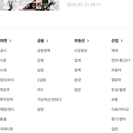
아요. 드라마든 예능 프로그램이든 행
2016-01-21 09:11
다는 생각이 들어요.”(백일섭), “올해
마켓
금융
부동산
산업
공시
금융정책
시장동향
재계
시황
은행
업계
전자/통신/IT
시세
보험
정책
자동차
장외/IPO
2금융
분양
중화학
특징주
카드
일반
항공/물류
투자전략
가상자산/핀테크
유통
채권/펀드
일반
의료/바이오
환율
중기/벤처
국제시황
일반