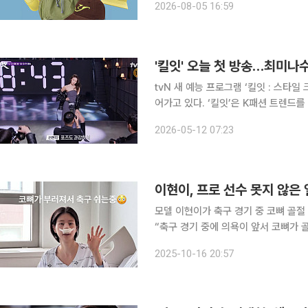
2026-08-05 16:59
가격에 선봰다. 이번 행사에서는
'킬잇' 오늘 첫 방송…최미나
tvN 새 예능 프로그램 ‘킬잇 : 스타
어가고 있다. ‘킬잇’은 K패션 트렌드를 이끌 차세대 스타일 크리에이터를 발굴하는 패션 서바이벌
프로그램이다. ‘도전! 수퍼모델 코리아’,
2026-05-12 07:23
년 만에 내놓는 패션 서바이벌로, 오늘(
모델 이현이가 축구 경기 중 코뼈 골절 부상을 입었다. 16일 이현
“축구 경기 중에 의욕이 앞서 코뼈가 골절됐다
환자복을 입고 병상 생활 중인 이현이의
2025-10-16 20:57
다. 이현이는 “잠시 축구를 쉬면서 