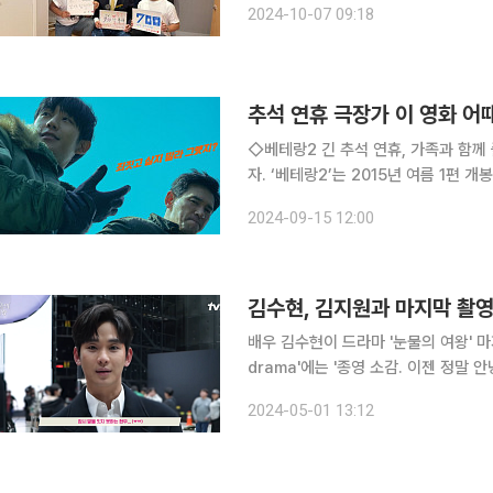
2024-10-07 09:18
1위, 전체 영화 예매율 1위를 수성 중이
추석 연휴 극장가 이 영화 어때
◇베테랑2 긴 추석 연휴, 가족과 함께 즐길 수 있는 영화를 찾는다면 2편으로 돌아온 ‘베테랑’을 보
자. ‘베테랑2’는 2015년 여름 1편 개봉 이후 9년 만에 나오는 시리즈로, 13일 개봉됐다. 베테랑 형
사 ‘서도철’(황정민 분)과 강력범죄수
2024-09-15 12:00
성이 있음을 알고 단서를 추적하며 수
김수현, 김지원과 마지막 촬영 
배우 김수현이 드라마 '눈물의 여왕' 마지막 촬영 
drama'에는 '종영 소감. 이젠 정말 
제목의 영상이 게재됐다. 공개된 영상에는 '눈물의 여왕' 주연 김지원, 김수현을 비롯해 박성훈, 곽동
2024-05-01 13:12
연, 이미숙, 김정난, 김도현, 장윤주