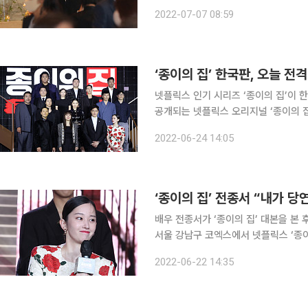
게 하객들도 재계 유명 인사들로 채워졌다. 이날 결혼식에는 허창수 전경련 회장, 손경식 
2022-07-07 08:59
구자열 무역협회 회장을 비롯해 주요 
‘종이의 집’ 한국판, 오늘 
넷플릭스 인기 시리즈 ‘종이의 집’이 한국판 
공개되는 넷플릭스 오리지널 ‘종이의 
을 상대로 벌이는 초유의 인질 강도극을 그린다. 2017년 넷플릭스에서 공개돼
2022-06-24 14:05
었던 스페인 드라마 ‘종이의 집’을 원
‘종이의 집’ 전종서 “내가 
배우 전종서가 ‘종이의 집’ 대본을 본 후
서울 강남구 코엑스에서 넷플릭스 ‘종이
윤진, 박해수, 전종서, 이원종, 박명훈,
2022-06-22 14:35
키), 이규호, 김홍선 감독과 류용재 작