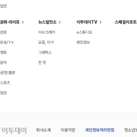
일반
문화·라이프
뉴스발전소
이투데이TV
스페셜리포트
관광
이슈크래커
e스튜디오
방송/TV
요즘, 이거
랭킹영상
영화
그래픽스
음악
한 컷
공연/출판
스포츠
일반
회사소개
이용약관
개인정보처리방침
청소년