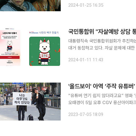
지키던 ‘외계+인’ 2부는 1만8907명
2024-01-25 16:35
희’와 같은 날 개봉한 뤼크 베송 감독의 
국민통합위 "자살예방 상담 통
대통령직속 국민통합위원회가 추진하는 
대거 동참하고 있다. 자살 문제에 대한 경각심을 일깨우고, 줄이기 위해 국민통합위는 지난해 11월부
터 시작한 자살예방 상담 통합번호 '109' 홍보에 나섰다. 국민통
2024-01-11 11:43
'109' 디지털 캠페인은 이정재, 고소영
'올드보이' 아역 ‘주작 유튜버
“유튜버 연기 쉽지 않더라고요” 영화 
오태경이 5일 오후 CGV 용산아이파크
을 맡은 소감을 전했다. ‘좋아요, 댓글, 구독 설정’의 약자를 제목으로 쓴 신작 ‘좋.댓.구’는 한때 아역
2023-07-05 18:09
배우로 얼굴을 알렸지만 지금은 잊힌 