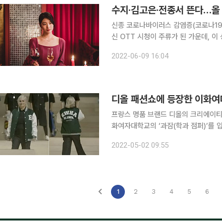
수지·김고은·전종서 뜬다…올 
신종 코로나바이러스 감염증(코로나19)
신 OTT 시청이 주류가 된 가운데, 
릭스부터 쿠팡플레이까지 국내외 온라
2022-06-09 16:04
다. 수지, 김고은, 전종서 등 인기 배
디올 패션쇼에 등장한 이화여대
프랑스 명품 브랜드 디올의 크리에이티
화여자대학교의 ‘과잠(학과 점퍼)’를 입고 나와 화제다. 디올은 지난
이화여자대학교에서 ‘2022 가을 여성 컬렉션’ 패션쇼를 
2022-05-02 09:55
뒤 런웨이로 나와 피날레 인사를 했다.
1
2
3
4
5
6