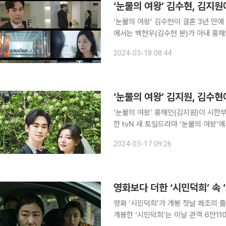
‘눈물의 여왕’ 김수현, 김지원
‘눈물의 여왕’ 김수현이 결혼 3년 만에 변화된 감정을 보였다. 
에서는 백현우(김수현 분)가 아내 홍
습이 그려졌다. 아내의 무심한 손길에
2024-03-18 08:44
‘눈물의 여왕’ 김지원, 김수현
‘눈물의 여왕’ 홍해인(김지원)이 시한부 선
한 tvN 새 토일드라마 ‘눈물의 여왕
저 입을 맞추는 모습이 그려졌다. 이날 홍해인은 멧돼지를 맞닥트린 위기의 순간에 백현우와의 결혼
2024-03-17 09:26
전 알콩달콩했던 추억을 떠올렸다. 홍해
영화보다 더한 ‘시민덕희’ 속 
영화 ‘시민덕희’가 개봉 첫날 쾌조의 출발을 알렸습니다. 영화관
개봉한 ‘시민덕희’는 이날 관객 6만1108