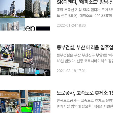
SK디앤디, ‘에피소드’ 강남·
종합 부동산 기업 SK디앤디는 주거 브랜
드 신촌 369’, ‘에피소드 수유 838’의 
SK디앤디의 주거 브랜드로 ‘더 나은 도
2022-01-24 18:30
101, 성수 121로 성공적인 브랜드 론
동부건설, 부산 메리움 입주업
동부건설은 부산 부산진구 부암1동 '메
18일 밝혔다. 신종 코로나바이러스 감
입점 업체를 돕기 위해서다. 웨딩 복합 공간인 메리움엔 드레스 대여ㆍ메이크업 등 결혼 관련 중소
2021-03-18 17:01
업체 17곳이 입점해 있다. 동부건설은
도로공사, 고속도로 휴게소 
한국도로공사는 고속도로 휴게소 운영
휴게시설 방역에 필요한 비용을 지원한다고 15일 밝혔다. 지원대
게소(총 200개소)로 1분기 납부유예