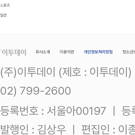
스포츠
일반
회사소개
이용약관
개인정보처리방침
청소년
(주)이투데이 (제호 : 이투데이
02) 799-2600
등록번호 : 서울아00197 ㅣ 등록일
발행인 : 김상우 ㅣ 편집인 : 