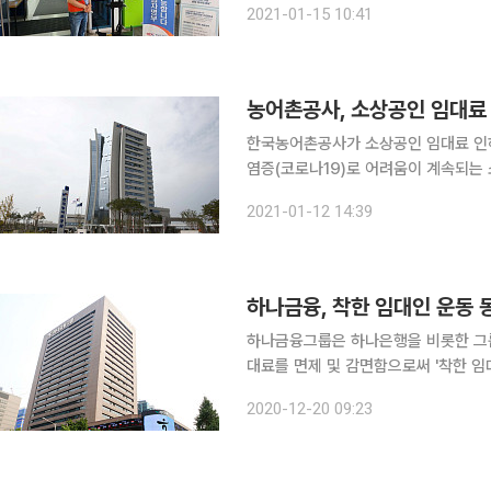
2021-01-15 10:41
농어촌공사, 소상공인 임대료 
한국농어촌공사가 소상공인 임대료 인하를 오는 6월까지
염증(코로나19)로 어려움이 계속되는
영농임대 제외) 50% 인하를 올해 6월까지 연장한다고
2021-01-12 14:39
지난해 3월부터 12월까지 소상공인과 
하나금융, 착한 임대인 운동 
하나금융그룹은 하나은행을 비롯한 그룹
대료를 면제 및 감면함으로써 '착한 임대인 
비롯한 하나금융그룹 산하 관계사가 
2020-12-20 09:23
월 임대료를 전액 면제키로 했다. 또한