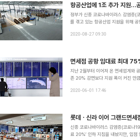
정부가 신종 코로나바이러스 감염증(코
를 겪고 있는 항공산업 지원을 위해 
가 연장한다. 이를 모두 합치면 약 1
2020-08-27 09:30
설립해 항공리스료 보증, 항공투자펀드
지난 2월부터 이어져 온 면세업계와 공항
존 20% 감면보다 지원 폭이 커진 
리 국제선 운영을 중단한 지방공항은 사
2020-06-01 17:46
것은 아쉽다는 견해도 나온다. 국토
신종 코로나바이러스 감염증(코로나19
료 20%’ 인하 지침을 내놨지만, 입