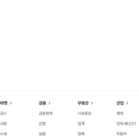
마켓
금융
부동산
산업
공시
금융정책
시장동향
재계
시황
은행
업계
전자/통신/IT
시세
보험
정책
자동차