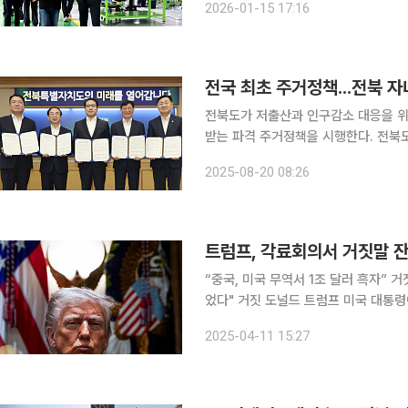
2026-01-15 17:16
전국 최초 주거정책...전북 자
전북도가 저출산과 인구감소 대응을 위
받는 파격 주거정책을 시행한다. 전북도는 이를 위해 19일 남원시·장수군·임실군, 전북개발공사와
함께 '전북형 반할주택' 1단계 사업 추진을 위한 업무
2025-08-20 08:26
트럼프, 각료회의서 거짓말 잔
“중국, 미국 무역서 1조 달러 흑자” 
었다" 거짓 도널드 트럼프 미국 대통령이 각료회의에서 거짓말을 쏟아냈다. TV 중계에 잡힌 트럼프
대통령의 발언을 중심으로 10일(현지시간)
2025-04-11 15:27
프 대통령은 “중국이 미국과 무역에서 