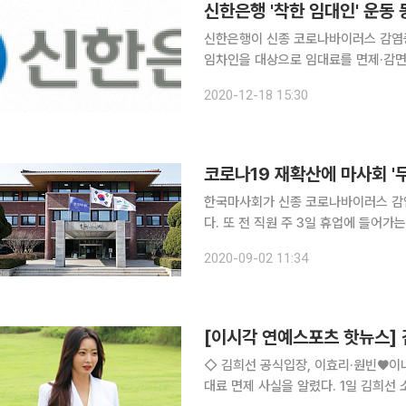
신한은행 '착한 임대인' 운동
신한은행이 신종 코로나바이러스 감염증
임차인을 대상으로 임대료를 면제·감면한다고 18일 밝혔다. 
2.5단계로 격상되면서 사업장 운영이
2020-12-18 15:30
는 것이다. 은행 소유 건물 임차
한국마사회가 신종 코로나바이러스 감염
다. 또 전 직원 주 3일 휴업에 들어가
4000억 원에 달할 것으로 추정된다. 마사회는 최근 코로나19 재확산으로 한층 강화된 정부 방역지
2020-09-02 11:34
침이 적용돼 고객 입장 시기가 불투명
◇ 김희선 공식입장, 이효리·원빈♥이나영 이어 '선한 영향력'
대료 면제 사실을 알렸다. 1일 김희선