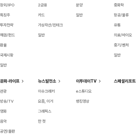
장외/IPO
2금융
분양
중화학
특징주
카드
일반
항공/물류
투자전략
가상자산/핀테크
유통
채권/펀드
일반
의료/바이오
환율
중기/벤처
국제시황
일반
일반
문화·라이프
뉴스발전소
이투데이TV
스페셜리포트
관광
이슈크래커
e스튜디오
방송/TV
요즘, 이거
랭킹영상
영화
그래픽스
음악
한 컷
공연/출판