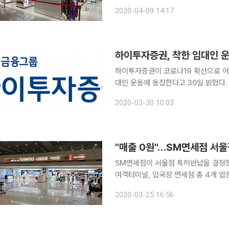
최장 10년간 운영할 수 있는 연 매출 
2020-04-09 14:17
에 입점한 업체는 수백억 원대 적자에 
하이투자증권, 착한 임대인 
하이투자증권이 코로나19 확산으로 어
대인 운동에 동참한다고 30일 밝혔다. 하이투자증권은 경남 창원시 마산합포구 남성동에 소유하
있는 마산 사옥 건물에 입주한 임차인들
2020-03-30 10:03
제하기로 결정했다. 코로나
"매출 0원"…SM면세점 서
SM면세점이 서울점 특허반납을 결정했
여객터미널, 입국장 면세점 총 4개 
확산으로 수익성이 악화하자 8월 임대
2020-03-25 16:56
기한 데 이어 이번에 종로구 인사동에