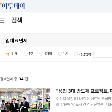
검색
전체
1주
1개월
1년
직접입력
검색결과 총
34
건
이상일 용인특례시장이 베트남 공식방문
를 방문해 양 도시 간 첨단산업분야 협력방안을 논의했다. 이 시장
테크파크관리위원회 부위원장을 만나 산