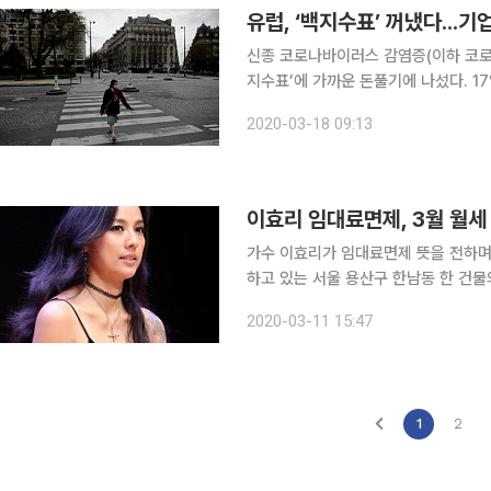
유럽, ‘백지수표’ 꺼냈다...
신종 코로나바이러스 감염증(이하 코로나
지수표’에 가까운 돈풀기에 나섰다. 17일(현지시간) CNN에 따르면 유럽 주요국 정부들이 코로나
19 여파로 경영난에 직면한 기업을 살리기 위한
2020-03-18 09:13
포문을 열었다. 대출을 포함해, 세금 납
가수 이효리가 임대료면제 뜻을 전하며, 착한 임대인
하고 있는 서울 용산구 한남동 한 건물
으로 전해졌다. 이효리 건물 임차인은 엑스포츠뉴스를 통해 "요즘 코로나19 때문에 경기도 많이 안
2020-03-11 15:47
좋고 여러 가지로 힘든 시기인데 이효리
1
2