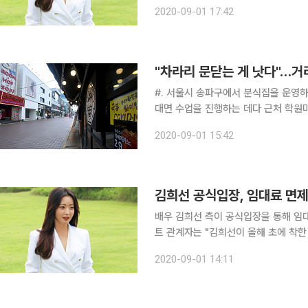
임대인 운동에 동참해 한 달 임대료를 
2020-09-01 17:42
료를 면제했을 뿐인데 뒤늦게 기사화돼
"차라리 문닫는 게 낫다"…거
#. 서울시 송파구에서 분식집을 운영하
대면 수업을 진행하는 데다 근처 학원
차계약 해지를 문의했지만 답변을 받을 수 없었다. #. 오피스상권에서 커
2020-09-01 15:42
는 최근 임대차 계약이 종료되자 안도했
배우 김희선 측이 공식입장을 통해 임대료 면제 사실을 알렸
트 관계자는 "김희선이 올해 초에 착한
다"라고 밝혔다. 관계자는 이어 "한 달 임대료를 면제했을 뿐인데 뒤늦게 기사화돼 부끄럽고 민망해
2020-09-01 14:11
했다"라고 덧붙였다. 관계자에