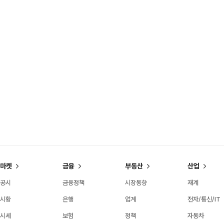
마켓
금융
부동산
산업
공시
금융정책
시장동향
재계
시황
은행
업계
전자/통신/IT
시세
보험
정책
자동차