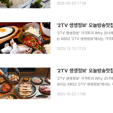
2026-03-03 17:18
'2TV 생생정보' 가격파괴 Why 코너에서 
는 KBS2 '2TV 생생정보'에서는 가
을 알아본다. 인천 연수구, 연수동, 송도역, 연수역, 원인재역 맛집으로 알려진 이곳은 조개구이를 대
2025-12-15 17:25
표 메뉴로 선보인다. 특히 조개구
'2TV 생생정보' 가격파괴 Why 코너에서
송되는 KBS2 '2TV 생생정보'에서는
법을 알아본다. 인천 계양구, 임학동, 임학역 맛집으로 알려진 이곳에서는 저렴한 가격으로 푸짐한
2025-10-23 17:00
삼겹살, 목살, 양념 갈비 등을 맛볼 수 