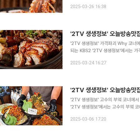
인천 계양구, 계산동, 용종동, 임학역 
2025-03-26 16:38
에서는 콩국수부터 비빔국수, 항아리
'2TV 생생정보' 가격파괴 Why 코너에서 
되는 KBS2 '2TV 생생정보'에서는 
찾아간다. 인천 중구, 내동, 신포시장, 동인천역, 신포역, 인천역 맛집으로 알려진 '우○○○'에서는
2025-03-24 16:27
저렴한 가격으로 족발과 보쌈, 감자탕
'2TV 생생정보' 고수의 부엌 코너에서 감자탕, 뼈
'2TV 생생정보'에서는 고수의 부엌 코너를 
부평동, 부평시장역, 부평역 맛집으로
2025-03-06 17:20
를 맛볼 수 있다. 이곳의 감자탕은 상황