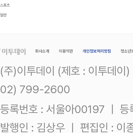
스포츠
일반
회사소개
이용약관
개인정보처리방침
청소년
(주)이투데이 (제호 : 이투데이
02) 799-2600
등록번호 : 서울아00197 ㅣ 등록일
발행인 : 김상우 ㅣ 편집인 : 