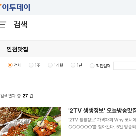
검색
전체
1주
1개월
1년
직접입력
검색결과 총
27
건
'2TV 생생정보' 가격파괴 Why 코
○○○○○○'를 찾아간다. 5일 방송되는 KBS2 '2TV 생생정보'에서는 가격파괴 Why 코너를 통해
'농○○○○○○'를 찾아가 맛의 비법을 알아본다. 인천 미추홀구, 주안동, 