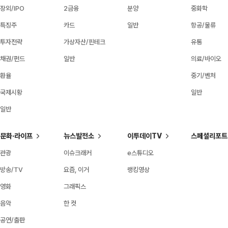
장외/IPO
2금융
분양
중화학
특징주
카드
일반
항공/물류
투자전략
가상자산/핀테크
유통
채권/펀드
일반
의료/바이오
환율
중기/벤처
국제시황
일반
일반
문화·라이프
뉴스발전소
이투데이TV
스페셜리포트
관광
이슈크래커
e스튜디오
방송/TV
요즘, 이거
랭킹영상
영화
그래픽스
음악
한 컷
공연/출판