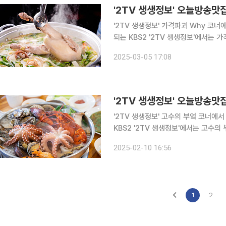
'2TV 생생정보' 가격파괴 Why 코너에서
되는 KBS2 '2TV 생생정보'에서는 
○○○○○○○○'을 찾아간다. 인천 남동구, 구월동, 예술회관역, 인천터미널역, 문학경기장, 인천
2025-03-05 17:08
시청역 맛집으로 알려진 '육○○○○○
'2TV 생생정보' 고수의 부엌 코너에서 해물탕
KBS2 '2TV 생생정보'에서는 고수의
다. 인천 부평, 부평동, 부평시장역, 부평역, 부평 해물탕거리 맛집으로 손꼽히는 '대○○○○'에서는
2025-02-10 16:56
해물탕을 대표 메뉴로
1
2