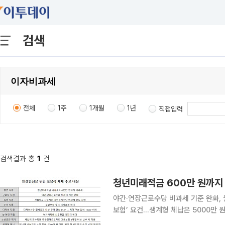
검색
전체
1주
1개월
1년
직접입력
검색결과 총
1
건
야간·연장근로수당 비과세 기준 완화, 월
보험’ 요건…생계형 체납은 5000만 원까지 총급여 7500만 원 이하 청년이 청년미래
면 연 600만 원까지 이자를 비과세