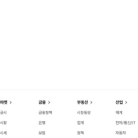
마켓
금융
부동산
산업
공시
금융정책
시장동향
재계
시황
은행
업계
전자/통신/IT
시세
보험
정책
자동차