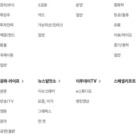
장외/IPO
2금융
분양
중화학
특징주
카드
일반
항공/물류
투자전략
가상자산/핀테크
유통
채권/펀드
일반
의료/바이오
환율
중기/벤처
국제시황
일반
일반
문화·라이프
뉴스발전소
이투데이TV
스페셜리포트
관광
이슈크래커
e스튜디오
방송/TV
요즘, 이거
랭킹영상
영화
그래픽스
음악
한 컷
공연/출판