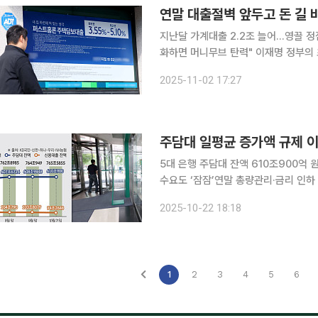
연말 대출절벽 앞두고 돈 길 바
지난달 가계대출 2.2조 늘어…영끌 정점
화하면 머니무브 탄력" 이재명 정부의 초강력 부동산 규제와 은행권의 연말 대출총량 관리, 금리 반
등이 겹치며 ‘자금의 물길’이 완전히 바
2025-11-02 17:27
리 신용대출·마이너스통장)’을 끌어 
주담대 일평균 증가액 규제 이전 
5대 은행 주담대 잔액 610조900억
수요도 ‘잠잠’연말 총량관리·금리 인하 시점 맞물려 내
조정 국면에 진입했다. ‘10ㆍ15 대책
2025-10-22 18:18
1
2
3
4
5
6