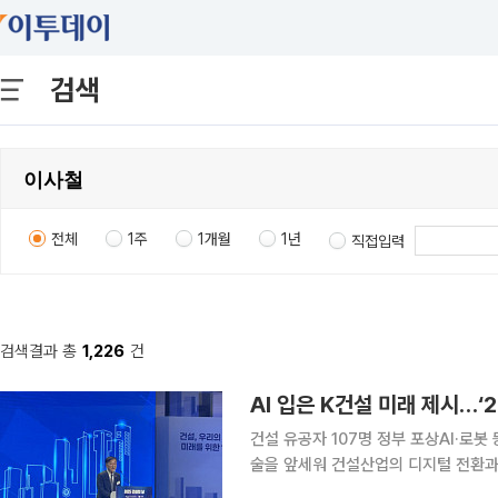
검색
전체
1주
1개월
1년
직접입력
검색결과 총
1,226
건
AI 입은 K건설 미래 제시…‘
건설 유공자 107명 정부 포상AI·로봇 등 스마트 건설기술 
술을 앞세워 건설산업의 디지털 전환과 미래 경쟁력 강
연합회는 서울 강남구 건설회관에서 '202