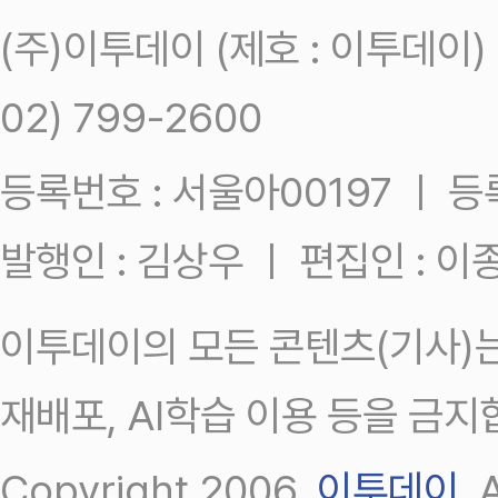
(주)이투데이 (제호 : 이투데이
02) 799-2600
등록번호 : 서울아00197 ㅣ 등록일
발행인 : 김상우 ㅣ 편집인 : 
이투데이의 모든 콘텐츠(기사)는
재배포, AI학습 이용 등을 금지
Copyright 2006.
이투데이
.