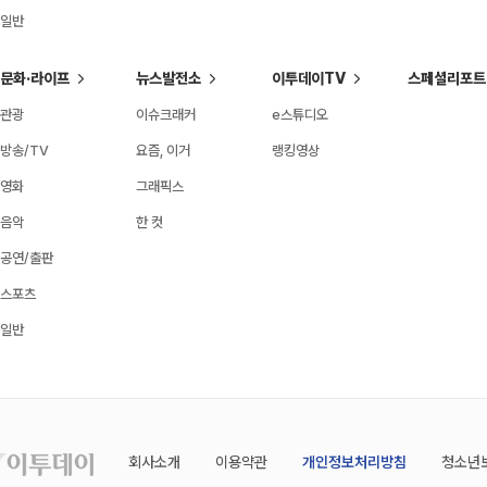
일반
문화·라이프
뉴스발전소
이투데이TV
스페셜리포트
관광
이슈크래커
e스튜디오
방송/TV
요즘, 이거
랭킹영상
영화
그래픽스
음악
한 컷
공연/출판
스포츠
일반
회사소개
이용약관
개인정보처리방침
청소년