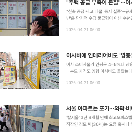
"신축 공급·재고 매물 '동시 실종'⋯규제 완화로 물꼬 터줘야
난'은 단기적 수급 불균형이 아닌 수년
량이 급감한 상황에서 각종 규제 여파
2026-04-21 06:00
다. 20일 본지의 취재를 종합하면 
이사 소비자물가 연평균 4~6%대 상
ㆍ본드 가격도 영향 이사비도 올랐는데 인테리어까지 수천만원…대출을 더 받아야 할지 고민입니
다. 20일 국가통계포털 소비자물가지수에 따르면 3월 이삿짐 운송료 지수는 135.31로 전년 동월
2026-04-21 06:00
대비 4.6% 상승했다. 이는 외식을 제
'탈서울' 3년 9개월 만에 최고오피스텔 전·월세도 역대급 상승
직장인 김모 씨(36세)는 요즘 혹시나
이 됐다. 4년 전보다 훌쩍 뛴 보증금