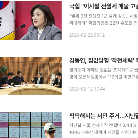
국힘 "이사철 전월세 매물 고
"월세 0건·전셋값 1년 넘게 상승…시
확대해야" 국민의힘은 22일 수도권 전·월세 매물 감소와 가격 상승 현상과 관련해 "지금의 전월세
대란은 이재명 정부가 쌓아 올린 규제의 벽이 만든 
2026-02-22 09:12
논평에서 "3월 이사철을 앞두고 수도권
김동연, 집값담합 '작전세력'
경기도가 아파트 집값을 조직적으로 끌어올려온 
명이 오픈채팅방에서 "10억원 미만으
'폭탄 민원'을 쏟아부은 정황이 드러났다. 앞서 김동연 경기도지사는 12일 부동산수사 T/F
2026-02-12 17:44
직접 주재하며 "집값담합, 전세사기,
팍팍해지는 서민 주거…지난달
지난달 서울 전세가격 전월비 0.44% 증
10·15 부동산 대책이 시장을 식히기