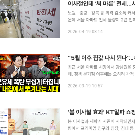
이사철인데 ‘씨 마른’ 전세…
노원ㆍ중랑ㆍ강북 등 외곽 감소폭 커서울 평균 전세가
운데 서울 아파트 전세 물량이 2년 전과 
동산 빅데이터 플랫폼 아실에 따르면 전
2026-04-19 08:14
다. 이는 2024년 4월 18일(3만750
“5월 이후 집값 다시 뛴다”..
최근 서울 아파트 시장에서 강남권을 
데, 정책 분기점 이후에는 오히려 가격
중과 유예 종료를 앞두고 매물이 일시적
2026-03-19 10:57
상 카드까지 더해지면서 시장 변동성이
‘봄 이사철 효과’ KT알파 쇼
봄 이사철과 새학기 시즌이 시작되면서
핑에서 프리미엄 침구와 침장, 침대 등 침실 관련 상