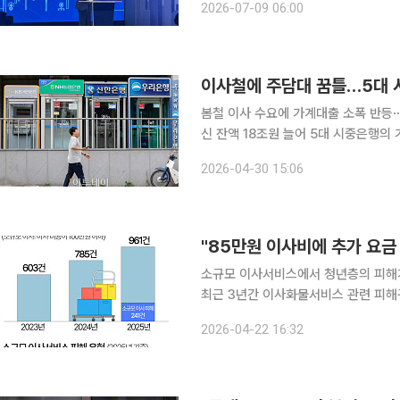
2026-07-09 06:00
36회를 맞는 건설의 날은 건설인의 
이사철에 주담대 꿈틀…5대 시
봄철 이사 수요에 가계대출 소폭 반등
신 잔액 18조원 늘어 5대 시중은행의 가계대출이 이달 들어 다시 증가세로 전환했다. 정부의 가계대
출 관리 기조 속에서도 봄철 이사 수
2026-04-30 15:06
예금 자금도 함께 증가하며 은행권 유
"85만원 이사비에 추가 요금
소규모 이사서비스에서 청년층의 피해가 다수 발생
최근 3년간 이사화물서비스 관련 피해
있다. 2025년 접수된 이사서비스 피해구제 961건 중 소규모 이사(이사 비용 100만원 이하)에 해
2026-04-22 16:32
당하는 계약 241건을 분석한 결과, 2