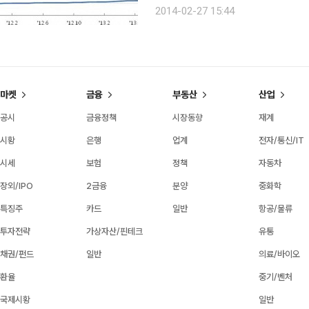
다. 전세가격이 3억원을 넘어선 것은 지난 20
2014-02-27 15:44
상이 지속되는 가운데 봄 이사철과 맞
마켓
금융
부동산
산업
공시
금융정책
시장동향
재계
시황
은행
업계
전자/통신/IT
시세
보험
정책
자동차
장외/IPO
2금융
분양
중화학
특징주
카드
일반
항공/물류
투자전략
가상자산/핀테크
유통
채권/펀드
일반
의료/바이오
환율
중기/벤처
국제시황
일반