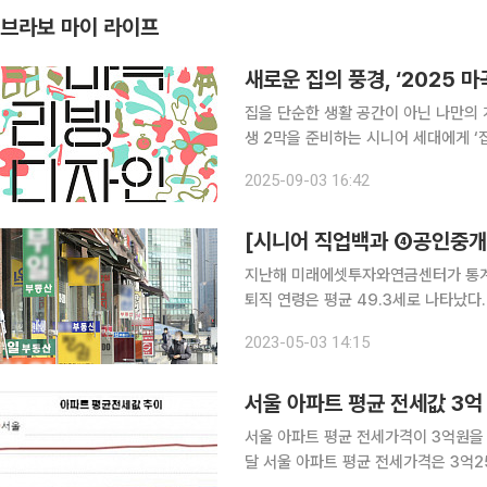
브라보 마이 라이프
새로운 집의 풍경, ‘2025
집을 단순한 생활 공간이 아닌 나만의 
생 2막을 준비하는 시니어 세대에게 ‘
11일부터 14일까지 서울 코엑스마곡 
2025-09-03 16:42
흐름 속에서 새로운 집의 형태와 가능
[시니어 직업백과 ④공인중개
지난해 미래에셋투자와연금센터가 통계
퇴직 연령은 평균 49.3세로 나타났다
71세까지 일하기를 희망한다고 밝혔다.
2023-05-03 14:15
직업을 찾는 것이 관건이다. 이에 본지는
서울 아파트 평균 전세값 3억
서울 아파트 평균 전세가격이 3억원을 넘어섰다. 27일 KB국민은행 부동산
달 서울 아파트 평균 전세가격은 3억25