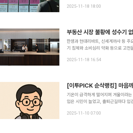
달 서울 전ㆍ월세 상승률은 올해 최고치
2025-11-18 18:00
으로 뛰었다. 공급 축소 우려에 전세
부동산 시장 불황에 성수기 
한샘과 현대리바트, 신세계까사 등 주
기 침체와 소비심리 약화 등으로 고전을
에 성수기라는 말도 통하지 않을 만큼 건설·부
2025-11-18 16:54
계에 따르면 한샘의 올해 3분기 매출은
기온이 급격하게 떨어지며 겨울이라는 
입은 시민이 늘었고, 출퇴근길마다 입김
데요. 급격히 추워진 건 날씨만이 아니
2025-11-10 07:00
까지도 얼어붙게 만듭니다. 유튜브 채