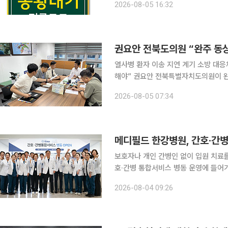
2026-08-05 16:32
KBSA는 해당 기간 오전 11시 30분
권요안 전북도의원 “완주 동상
열사병 환자 이송 지연 계기 소방 대응
해야” 권요안 전북특별자치도의원이 완주군 동상면 열사병 환자 사망과 관련해 전북소방본부의 대
응을 질타하고 119안전센터 설치를 촉구했다. 5일 전북도의회에 따르면 권 의원은
2026-08-05 07:34
진현민 전북도 소방본부장과 간담회를 
메디필드 한강병원, 간호·간
보호자나 개인 간병인 없이 입원 치료를
호·간병 통합서비스 병동 운영에 들어가며 지역
재를 종합하면, 용인 메디필드 한강병
2026-08-04 09:26
며, 3일 개소식을 