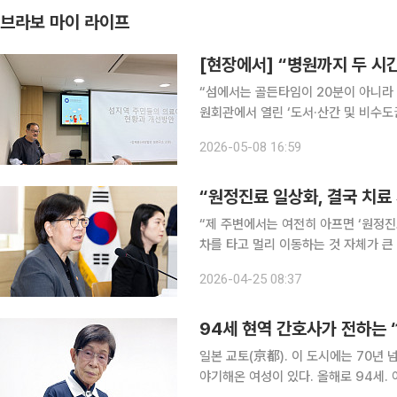
브라보 마이 라이프
[현장에서] “병원까지 두 시
“섬에서는 골든타임이 20분이 아니라 2시간, 4시
원회관에서 열린 ‘도서·산간 및 비수도
섬 연구소 소장은 섬 지역 의료 현실을
2026-05-08 16:59
치료 시기를 놓쳐 숨지는 일이 반복되
“제 주변에서는 여전히 아프면 ‘원정진
차를 타고 멀리 이동하는 것 자체가 큰
주시 A씨) 정은경 보건복지부 장관이 의료 취약 지역을 찾아 주민들의 목소리를 직접 듣고 의료체계
2026-04-25 08:37
구축 필요성을 강조했다. 복지
94세 현역 간호사가 전하는 ‘
일본 교토(京都). 이 도시에는 70년 
야기해온 여성이 있다. 올해로 94세.