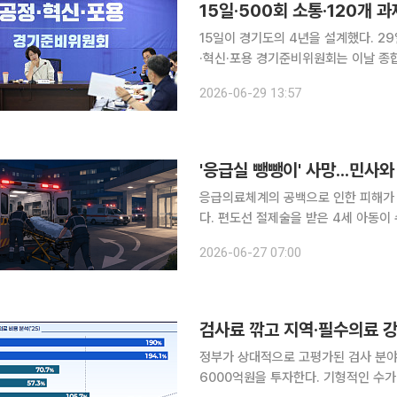
15일이 경기도의 4년을 설계했다. 29일 이투데이 취재를 종합하면 추미애 경기도지사 당선인 공정
·혁신·포용 경기준비위원회는 이날 종합
책제안을 확정해 추미애 당선인에게 보고했다. 2단·3TF·6개 분과·15개 특별위원
2026-06-29 13:57
15일 동안 실국 업무보고 116회, 내부
'응급실 뺑뺑이' 사망...민사
응급의료체계의 공백으로 인한 피해가 
다. 편도선 절제술을 받은 4세 아동이
서 적절한 처치를 받지 못하고 결국 사
2026-06-27 07:00
사적 책임이 다르게 나왔습니다. 이 사
검사료 깎고 지역·필수의료 
정부가 상대적으로 고평가된 검사 분야
6000억원을 투자한다. 기형적인 수가