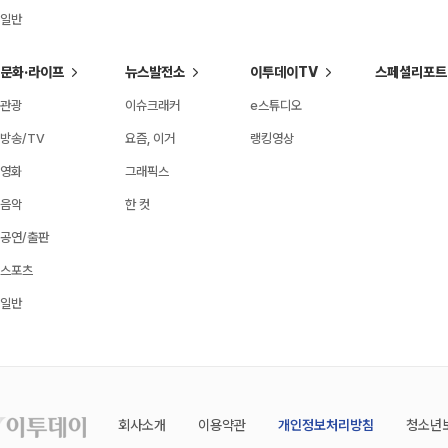
일반
문화·라이프
뉴스발전소
이투데이TV
스페셜리포트
관광
이슈크래커
e스튜디오
방송/TV
요즘, 이거
랭킹영상
영화
그래픽스
음악
한 컷
공연/출판
스포츠
일반
회사소개
이용약관
개인정보처리방침
청소년