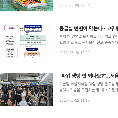
기 위한 비상탈출시범을 성공적으로 마
2026-05-29 08:54
동으로 참여하고, 서로 다른 2개 기종
응급실 뺑뺑이 막는다⋯고위험
복지부, 권역별 모자의료 네트워크 연내
확충 의료사고 국가보상 산모 중증장애까지 확대…형
생아의 '응급실 뺑뺑이' 비극을 막기 
2026-05-26 13:29
대 구축한다. 또한 의료진의 사
여름철 서울지하철 객실 냉방 온도를 
능(AI) 기술을 도입하는 등 대책 마련에 나섰다. 22일 공사에 따르면 지난해 
전체 불편 민원 101만여 건 중 냉난방 
2026-05-22 11:15
난방 민원은 무더위가 시작되는 5월부