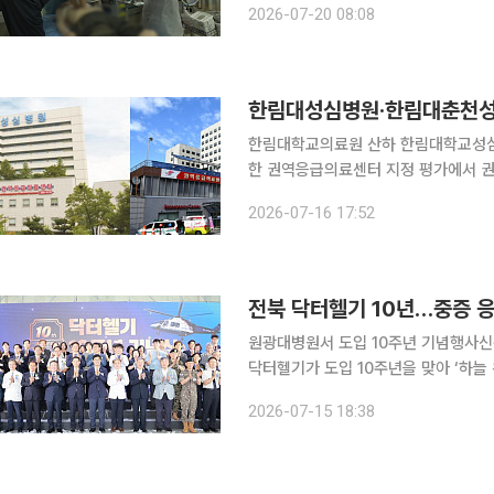
2026-07-20 08:08
고한다. 응급환자에게 가장 중요한
한림대성심병원·한림대춘천성
한림대학교의료원 산하 한림대학교성심
한 권역응급의료센터 지정 평가에서 권역응급의료센터로
두 병원은 2016년 권역응급의료센터로
2026-07-16 17:52
전북 닥터헬기 10년…중증 응
원광대병원서 도입 10주년 기념행사신규 중형헬기로
닥터헬기가 도입 10주년을 맞아 ‘하늘 위 응급실’ 역할
학교병원 닥터헬기장에서 전북 닥터헬기 도입 10주
2026-07-15 18:38
원광대병원에 배치된 뒤 전북 전역과 충