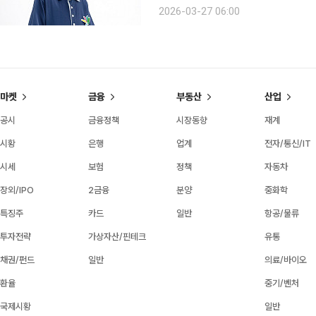
쓰는 현역 간호사다. 그의 이름은 호소이 에미코(細井恵美子)
2026-03-27 06:00
호사’가 아니다. 일본의 방문간호 제도
마켓
금융
부동산
산업
공시
금융정책
시장동향
재계
시황
은행
업계
전자/통신/IT
시세
보험
정책
자동차
장외/IPO
2금융
분양
중화학
특징주
카드
일반
항공/물류
투자전략
가상자산/핀테크
유통
채권/펀드
일반
의료/바이오
환율
중기/벤처
국제시황
일반