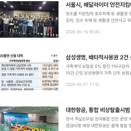
서울시, 배달라이더 안전지킴
포트홀·지반침하·호우피해 등 생활권 위험 요소 즉시 신고 이상기
침하, 침수 피해 등 생활권 안전사고
구성된 ‘2026 서울시민 안전지킴이’를
2026-06-16 06:00
일 서울시는 전날 전태일기념관에서 
삼성생명, 배타적사용권 2건
가족계약 보험료 5% 할인·119구급차
10건 근접 삼성생명이 가족 단위 보험료 할인과 119구급차 재이송 보장을 앞세워 배타적사용권 획
득에 도전한다. 올해 생명보험업계의 
2026-06-01 17:32
운데, 제3보험과 건강보험 영역을 중
대한항공, 통합 비상탈출시범
양사 객실승무원 참여통합 안전 운영 
점검비행 예정 대한항공은 올해 통합 항공사 출범을 앞두고 객실승무원의 안전 대응 역량을 검증하