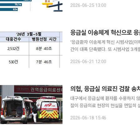
붕괴를 초래했다는 지적에 따른 조치다. 보건복지부는 25일 건강보험정책심의위원회(건정심)
2026-06-25 13:00
응급실 이송체계 혁신으로 응급
‘응급환자 이송체계 혁신 시범사업(이하
간이 대폭 단축됐다. 또 시범사업 3개월간 
소방청은 21일 이 같은 시범사업 성
2026-06-21 12:00
로 활용해 응급실 이송이 지연되는 문
의협, 응급실 의료진 검찰 송
대구에서 응급실에 환자를 수용하지 않
찰이 응급의료 현장의 현실을 면밀히 살
협회는 18일 서울 용산구 의협회관에
2026-06-18 15:46
현실을 외면한 처사’라고 유감을 표했다.