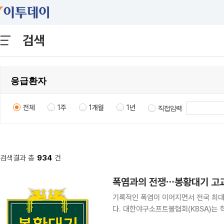
검색
전체
1주
1개월
1년
직접입력
검색결과 총
934
건
폭염과의 전쟁⋯봉황대기 고교
기록적인 폭염이 이어지면서 전국 최대
다. 대한야구소프트볼협회(KBSA)는 학생 선수들의 안전을 위해 제54회 봉황대기 전국고교야구대
회 기간인 7일부터 9일까지 한낮 경기