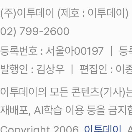
(주)이투데이 (제호 : 이투데이
02) 799-2600
등록번호 : 서울아00197 ㅣ 등록일
발행인 : 김상우 ㅣ 편집인 : 
이투데이의 모든 콘텐츠(기사)는
재배포, AI학습 이용 등을 금지
Copyright 2006.
이투데이
.