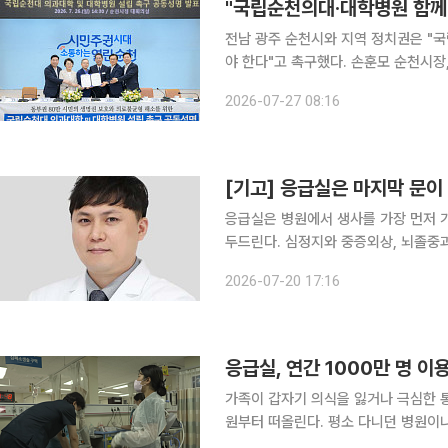
"국립순천의대·대학병원 함께 
전남 광주 순천시와 지역 정치권은 "
야 한다"고 촉구했다. 손훈모 순천시장, 지역구 국회의원인 더불어민주당 김문수·권향엽 의원, 순천
지역 광역·기초의원 일동 등은 26일 공동성명을 냈다. 성명서에 "전
2026-07-27 08:16
설이 밀집한 지역인데도 국립대병원이
[기고] 응급실은 마지막 문이
응급실은 병원에서 생사를 가장 먼저 
두드린다. 심정지와 중증외상, 뇌졸중
호소하는 노인까지. 이들에게 응급실은 
2026-07-20 17:16
일한 문이다. 그러나 지금 우리나
응급실, 연간 1000만 명 
가족이 갑자기 의식을 잃거나 극심한 
원부터 떠올린다. 평소 다니던 병원이나 지인이 근무하는 병원으로 가야 안심된다고 생각하는 경우
도 적지 않다. 하지만 응급의학 전문의들은 이런 선택이 오히려 환자의 생명을 위협할 수 있다고 경