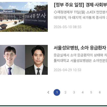
[정부 주요 일정] 경제·사회부처
◇재정경제부 11일(월) △KDI 현안분석 ‘최근 국제유가 상승이 소비자물가에 미치는 영향’ △국가
데이터처, 아·태지역 국가통계 종사자 초청연수 실시 △국가데이터처·세
상 데이터·통계 현대화 연수 실시 12일(화) △경제부총리 10:00 국무회의(청와대), 15:00 국채시장
2026-05-10 08:55
자문위원회 정례회의(비공개), 17:00 
서울성모병원, 소아 응급환자 
응급실에서 소아 응급환자의 상태와 치료
톨릭대학교 서울성모병원은 소아전문응
구팀이 소아 응급환자를 조기에 예측하는
2026-04-29 10:53
번 연구는 국제학술지 사이언티픽 리포트(Sc
1
2
3
4
5
6