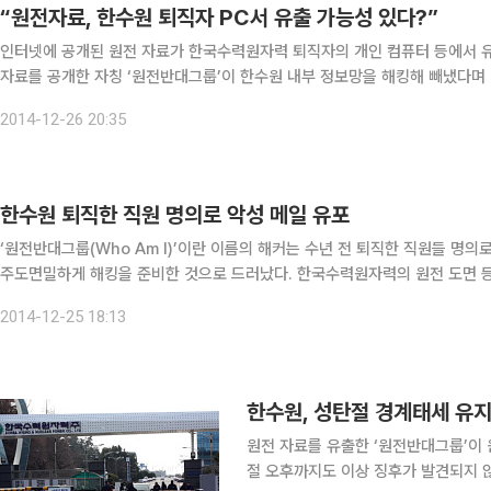
“원전자료, 한수원 퇴직자 PC서 유출 가능성 있다?”
인터넷에 공개된 원전 자료가 한국수력원자력 퇴직자의 개인 컴퓨터 등에서 유출됐을 가능성이 제기
자료를 공개한 자칭 ‘원전반대그룹’이 한수원 내부 정보망을 해킹해 빼냈다며 
서 9일 사이버 공격 때 사용된 정황이 포착됐다. 이 자료는 원전반대그룹이 지
2014-12-26 20:35
한수원 퇴직한 직원 명의로 악성 메일 유포
‘원전반대그룹(Who Am I)’이란 이름의 해커는 수년 전 퇴직한 직원들 명
주도면밀하게 해킹을 준비한 것으로 드러났다. 한국수력원자력의 원전 도면 등 유출 사건을 수사 중인 개인정보범죄 정부합동수사단(단장
이정수 부장검사)은 지난 9일 한수원 퇴직자 명의의 이메일 계정에서 현직 
2014-12-25 18:13
한수원, 성탄절 경계태세 유
원전 자료를 유출한 ‘원전반대그룹’이 
절 오후까지도 이상 징후가 발견되지 