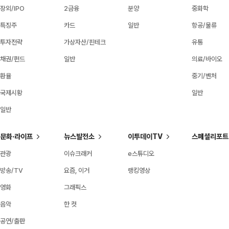
장외/IPO
2금융
분양
중화학
특징주
카드
일반
항공/물류
투자전략
가상자산/핀테크
유통
채권/펀드
일반
의료/바이오
환율
중기/벤처
국제시황
일반
일반
문화·라이프
뉴스발전소
이투데이TV
스페셜리포트
관광
이슈크래커
e스튜디오
방송/TV
요즘, 이거
랭킹영상
영화
그래픽스
음악
한 컷
공연/출판