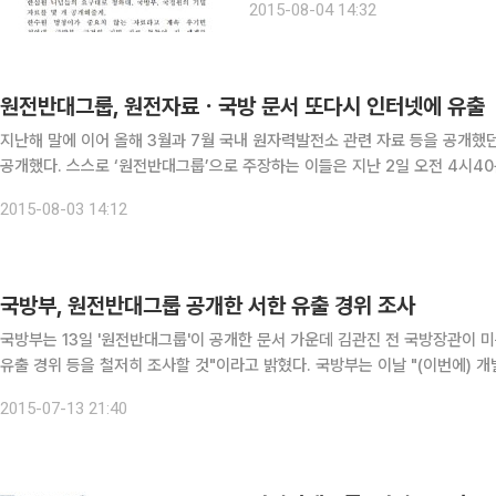
2015-08-04 14:32
것이고 나머지 9개는 청와대, 국방부,
원전반대그룹, 원전자료ㆍ국방 문서 또다시 인터넷에 유출
지난해 말에 이어 올해 3월과 7월 국내 원자력발전소 관련 자료 등을 공개했던
공개했다. 스스로 ‘원전반대그룹’으로 주장하는 이들은 지난 2일 오전 4시40
통상부, 한수원 등에서 넘겨받은 기밀자료 국제공개입찰’, ‘대한민국 청와대는
2015-08-03 14:12
국방부, 원전반대그룹 공개한 서한 유출 경위 조사
국방부는 13일 '원전반대그룹'이 공개한 문서 가운데 김관진 전 국방장관이 
유출 경위 등을 철저히 조사할 것"이라고 밝혔다. 국방부는 이날 "(이번에) 개별 서신이 일반에게 유출되고 공개된 것에 대해 깊은 유감을
표명한다"면서 이같이 말했다. 국방부는 "국방전산망을 통해 이 서신이 
2015-07-13 21:40