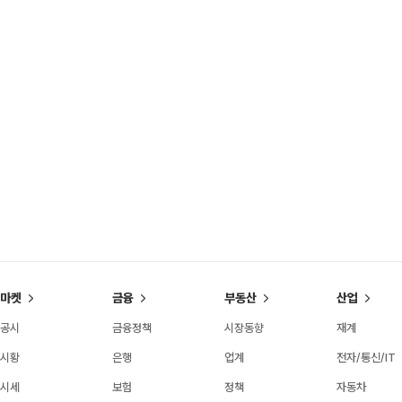
마켓
금융
부동산
산업
공시
금융정책
시장동향
재계
시황
은행
업계
전자/통신/IT
시세
보험
정책
자동차