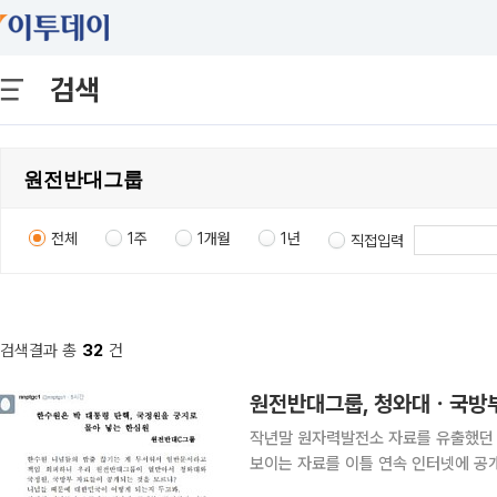
검색
전체
1주
1개월
1년
직접입력
검색결과 총
32
건
원전반대그룹, 청와대ㆍ국방부
작년말 원자력발전소 자료를 유출했던 
보이는 자료를 이틀 연속 인터넷에 공개
터 계정(@nnptgc1)을 통해 전날에 