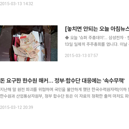
2015-03-13 14:32
[놓치면 안되는 오늘 아침뉴스]
◆ 오늘 '슈퍼 주총데이'… 삼성전자ㆍ
13일 일제히 주주총회를 엽니다. 이
정밀화학, 삼성에스디에스, 제일모직 등
2015-03-13 07:57
LG디스플레이와 LG상사 등 LG 계열
돈 요구한 한수원 해커… 정부·합수단 대응에는 '속수무책'
지난해 말 원전 파괴를 위협하며 국민을 불안하게 했던 한국수력원자력(이하 한수원
한수원과 산업통상자원부, 정부 합수단 등은 이 자료의 정확한 출처 마저도 파악하지 못하고
미.핵'이라는 트위터 사용자는 12일 오후 같은 트위터 계정에 돌연 '대한민국
2015-03-12 20:39