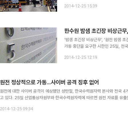
황반을 24시간 대기시키며 경계태세를 유지하고 있다. 25일 산
2014-12-25 15:39
따르면 ‘원전반대그룹’으로부터 우려했
한수원 밤샘 초긴장 비상근무,
‘밤샘 초긴장 비상근무’, ‘원전 밤샘 초긴장 
가동 중단을 요구한 시한인 25일, 전
않았다. 그러나 원전본부 4곳은 만일의 사태를 대비해 24일부터 밤샘 초긴장 비상근무를 하고 있는
2014-12-25 12:19
등 경계수위를 높이고 있
원전 정상적으로 가동...사이버 공격 징후 없어
원전에 대한 사이버 공격이 예상됐던 성탄절, 한국수력원자력 본사와 전국 4
고 있다. 25일 산업통상자원부와 한국수력원자력에 따르면 원전 자료를 유출한 자칭 '원전반대그룹'이 원전 가동 중단을 요구한 시한이 지
났지만, 우려했던 사이버 공격이나 징후는 없는 상태다. 윤상직
2014-12-25 09:34