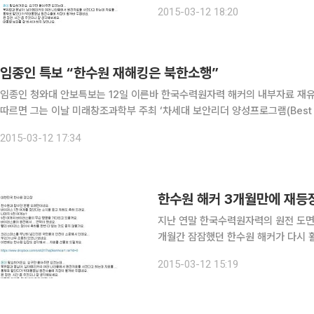
기문 유엔 사무총장과 통화내역 녹취록
2015-03-12 18:20
다. 그러나 한수원과 산업통상자원부,
임종인 특보 “한수원 재해킹은 북한소행”
임종인 청와대 안보특보는 12일 이른바 한국수력원자력 해커의 내부자료 재유출 사
따르면 그는 이날 미래창조과학부 주최 ‘차세대 보안리더 양성프로그램(Best of 
해킹을 북한 짓이라고 말해왔다”며 이 같이 말했다. 그는 특히 “(이번
2015-03-12 17:34
한수원 해커 3개월만에 재등
지난 연말 한국수력원자력의 원전 도면
개월간 잠잠했던 한수원 해커가 다시 
힌 해커는 12일 오후 트위터에 ‘대한
2015-03-12 15:19
대통령 통화요록’과 ‘중수누출감지프로그