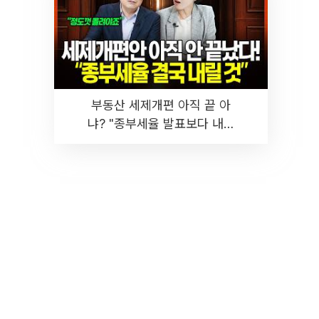
부동산 세제개편 아직 끝 아
냐? "종부세율 발표보다 내릴
것" 장기거주·양도세 전망 I 집
땅지성 I 김인만, 진미윤