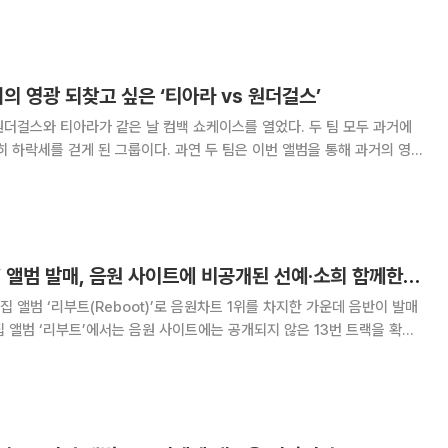
 후에도 여전히 멤버들과 친분을 유지하고 있
거의 영광 되찾고 싶은 ‘티아라 vs 원더걸스’
더걸스와 티아라가 같은 날 컴백 쇼케이스를 열었다. 두 팀 모두 과거에
히 하락세를 걷게 된 그룹이다. 과연 두 팀은 이번 앨범을 통해 과거의 영광
아라는 3일 원더걸스보다 먼저 서울 강남구 청담동 일지아트홀에서 11번째
od)’ 컴백 쇼케이스를 개최했다.
원더걸스 ‘Reboot’ 앨범 발매, 음원 사이트에 비공개된 선예·소희 함께한 13번 트랙 공개
 앨범 ‘리부트(Reboot)’로 음원차트 1위를 차지한 가운데 음반이 발매
3집 앨범 ‘리부트’에서는 음원 사이트에는 공개되지 않은 13번 트랙을 확인
은 원더걸스 전 멤버가 함께하는 모습을 그리워하는 팬들을 위해 만들어진 깜
선미, 혜림, 선예 소희가 소