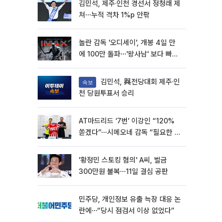
김민석, 제주·인천 경선서 정청래 제
쳐⋯누적 격차 1%p 안팎
놀란 감독 '오디세이', 개봉 4일 만
에 100만 돌파⋯'왕사남' 보다 빠르
다
김민석, 與전당대회 제주·인
속보
천 당원투표서 승리
AT마드리드 ‘7번’ 이강인 “120%
쏟겠다”⋯시메오네 감독 “필요한 선
수”
'황정민 스토킹 혐의' A씨, 벌금
300만원 불복⋯11일 결심 공판
민주당, 개인정보 유출 늑장 대응 논
란에⋯“당시 점검서 이상 없었다”