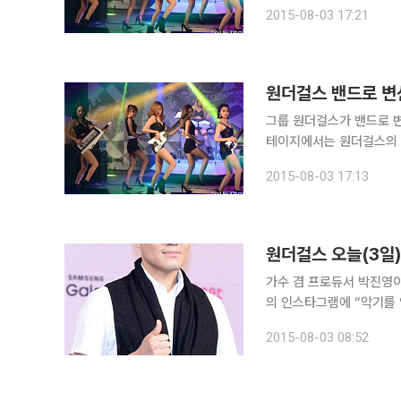
실시간 차트 1위를 한 것
2015-08-03 17:21
고 있었는데 이렇게 아직
그룹 원더걸스가 밴드로 변신한 소감을 밝혔다. 3일 
테이지에서는 원더걸스의 3번 째
변신한 과정에 대해 예은
2015-08-03 17:13
“유빈언니도 래퍼다보니 
가수 겸 프로듀서 박진영이
의 인스타그램에 “악기를 
연주인(Track make
2015-08-03 08:52
이루면서 악기나 음악 이