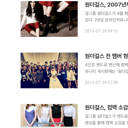
걸그룹 원더걸스가 8월 
있다. 29일 온라인커뮤니티 게시판에는 ‘원더걸스 멤버 변화’라는 제목으로 사진이 게재됐다. 사진
속에는 그간 원더걸스 멤버들이 변화된
2015-07-29 09:16
wonder begins’ 앨범
4인조 밴드로 변신해 컴백을 앞
뮤니티 게시판에는 ‘원더걸스
은 선예의 결혼식에서 찍
2015-07-29 07:38
스 선미, 예은, 유빈, 혜
원더걸스, 컴백 소감
걸그룹 원더걸스가 밴드로
영상을 통해 컴백 소감을 말했다. 유빈은 “오랜만에 인사를 드리게 돼서 너무 