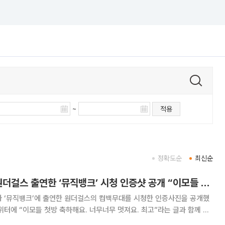
~
적용
정확도순
최신순
선예, 아이와 함께 원더걸스 출연한 ‘뮤직뱅크’ 시청 인증샷 공개 “이모들 첫방 축하해요”
가 ‘뮤직뱅크’에 출연한 원더걸스의 컴백무대를 시청한 인증사진을 공개했
트위터에 “이모들 첫방 축하해요. 너무너무 멋져요. 최고”라는 글과 함께 한
사진 속에는 선예의 아이가 원더걸스가 나오는 음악방송을 시청하는 뒷모습