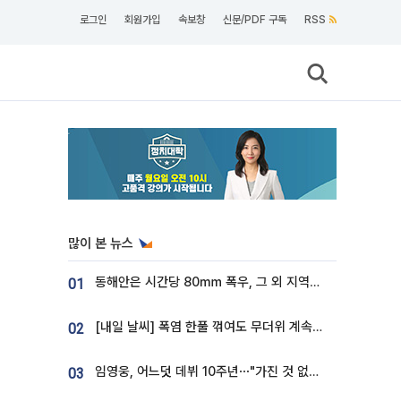
로그인
회원가입
속보창
신문/PDF 구독
RSS
많이 본 뉴스
동해안은 시간당 80㎜ 폭우, 그 외 지역은 폭염…‘극과 극 날씨’
01
[내일 날씨] 폭염 한풀 꺾여도 무더위 계속⋯동해안 이틀 연속 비
02
임영웅, 어느덧 데뷔 10주년⋯"가진 것 없던 시절, 내 앞엔 20명의 팬뿐"
03