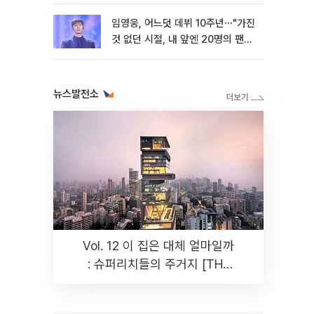
임영웅, 어느덧 데뷔 10주년⋯"가진
것 없던 시절, 내 앞엔 20명의 팬
뿐"
뉴스발전소
Vol. 12 이 집은 대체 얼마일까
: 슈퍼리치들의 주거지 [THE
RARE]