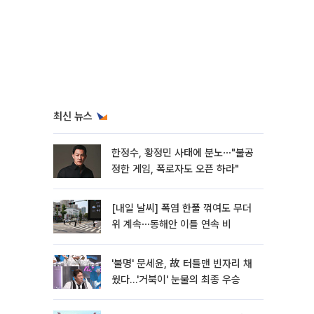
최신 뉴스
한정수, 황정민 사태에 분노⋯"불공
정한 게임, 폭로자도 오픈 하라"
[내일 날씨] 폭염 한풀 꺾여도 무더
위 계속⋯동해안 이틀 연속 비
'불명' 문세윤, 故 터틀맨 빈자리 채
웠다…'거북이' 눈물의 최종 우승