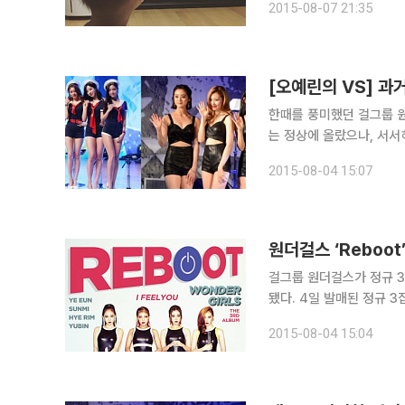
2015-08-07 21:35
이 담겨있다. 선예는 탈퇴
[오예린의 VS] 과
한때를 풍미했던 걸그룹 원
는 정상에 올랐으나, 서서
을 되찾을 수 있을까. 티
2015-08-04 15:07
미니앨범 ‘소 굿(So Go
걸그룹 원더걸스가 정규 3집
됐다. 4일 발매된 정규 
할 수 있다. 13번 트랙
2015-08-04 15:04
짝 트랙으로 예은, 유빈, 