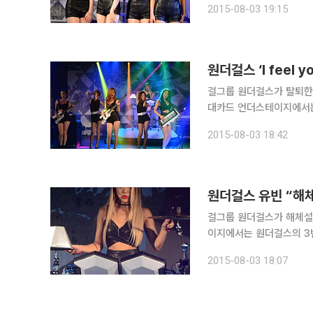
2015-08-03 19:15
는 “합주하는 중간에 곡을
걸그룹 원더걸스가 탈퇴한 선예와 소희와의
대카드 언더스테이지에서는 원
떠난 선예와 소희와의 관계
2015-08-03 18:42
떨린다고 하더라. 기대하
걸그룹 원더걸스가 해체설에 대해 언급했다. 3일 서울시
이지에서는 원더걸스의 3번째 정규
안 해체설이 나온 바 있다
2015-08-03 18:07
저희 넷이서 살고 있었고,