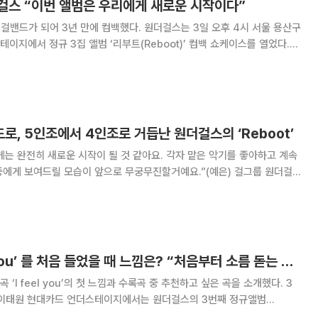
걸스 “이번 앨범은 우리에게 새로운 시작이다”
걸밴드가 되어 3년 만에 컴백했다. 원더걸스는 3일 오후 4시 서울 용산구
이지에서 정규 3집 앨범 ‘리부트(Reboot)’ 컴백 쇼케이스를 열었다.
 6월 2번째 미니앨범 ‘원더파티’ 이후 3년 만으로, 멤버 선예와 소희가
면서 4인조 밴드가 되었다.
, 5인조에서 4인조로 거듭난 원더걸스의 ‘Reboot’
는 완전히 새로운 시작이 될 것 같아요. 각자 맡은 악기를 좋아하고 계속
중에게 보여드릴 모습이 앞으로 무궁무진할거예요.”(예은) 걸그룹 원더걸
스는 3일 오후 4시 서울 용산구 이태원로 현
 3집 ‘리부트(Reboot)’ 컴백
원더걸스, ‘I feel you’ 를 처음 들었을 때 느낌은? “처음부터 소름 돋는 곡이었다”
I feel you’의 첫 느낌과 수록곡 중 추천하고 싶은 곡을 소개했다. 3
 이태원 현대카드 언더스테이지에서는 원더걸스의 3번째 정규앨범
처음 들었을 때의 느낌에 대해 선미