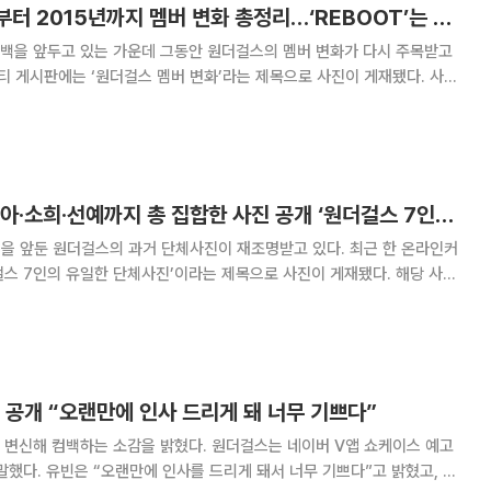
원더걸스, 2007년부터 2015년까지 멤버 변화 총정리…‘REBOOT’는 최종판?
컴백을 앞두고 있는 가운데 그동안 원더걸스의 멤버 변화가 다시 주목받고
 앨범 재킷 사진이 담겨있다. 원더걸스는 2007년 ‘The
으로 선예, 예은, 선미, 소희
원더걸스 전 멤버 현아·소희·선예까지 총 집합한 사진 공개 ‘원더걸스 7인의 유일한 단체사진’
둔 원더걸스의 과거 단체사진이 재조명받고 있다. 최근 한 온라인커
 7인의 유일한 단체사진’이라는 제목으로 사진이 게재됐다. 해당 사진
은 것으로 과거 원더걸스 멤버로 활약했던 걸그룹 포미닛의 현아와 원더걸
림과 탈퇴를 선언한 선예, 소희가 함께 있다
 공개 “오랜만에 인사 드리게 돼 너무 기쁘다”
 변신해 컴백하는 소감을 밝혔다. 원더걸스는 네이버 V앱 쇼케이스 예고
기쁘다”고 밝혔고, 혜