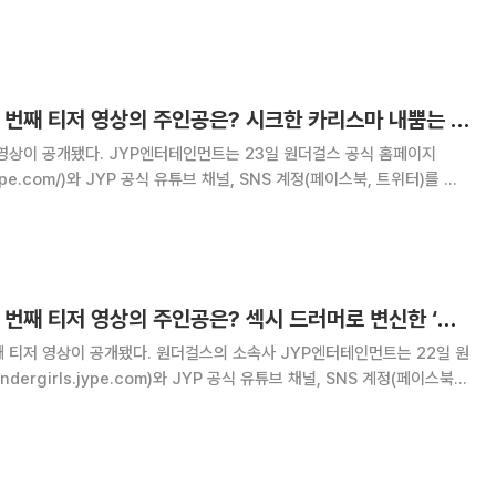
버들이 작사·작곡에 많이 참여했으니 밴드로 변신한 원더걸스의 모습을 기대
. 또한 예은은 “오랜만에 돌아온 만큼 많
[영상] 원더걸스, 세 번째 티저 영상의 주인공은? 시크한 카리스마 내뿜는 기타리스트 ‘혜림’
영상이 공개됐다. JYP엔터테인먼트는 23일 원더걸스 공식 홈페이지
ls.jype.com/)와 JYP 공식 유튜브 채널, SNS 계정(페이스북, 트위터)를 통
strument Teaser Video 3. hyelim‘이라는 제목과 함께 원더걸스의 세
[영상] 원더걸스, 두 번째 티저 영상의 주인공은? 섹시 드러머로 변신한 ‘유빈’
 원더걸스의 소속사 JYP엔터테인먼트는 22일 원
ergirls.jype.com)와 JYP 공식 유튜브 채널, SNS 계정(페이스북,
irls Instrument Teaser Video 2. Yubin‘이라는 제목의 원더걸스