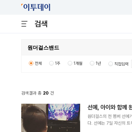
검색
전체
1주
1개월
1년
직접입력
검색결과 총
20
건
원더걸스의 전 멤버 선예
다. 선예는 7일 자신의 
장의 사진을 공개했다. 