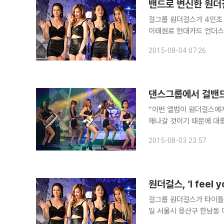
밴드로 변신한 원더
걸그룹 원더걸스가 4인조 
이태원로 현대카드 언더스테
원더걸스의 컴백은 2012년
2015-08-04 07:26
탈퇴하고 선미가 재합류하
댄스그룹에서 걸밴드로
“이번 앨범이 원더걸스에게
해나갈 것이기 때문에 대
스가 4인조 걸밴드가 되어 3년 만에 컴백했다. 원더걸
2015-08-03 23:57
대카드 언더스테이지에서 정규
걸그룹 원더걸스가 타이틀곡 ‘
일 서울시 용산구 한남동
‘REBOOT’ 컴백 쇼케이스가 열렸다. 타이틀곡 ‘I feel you’를 