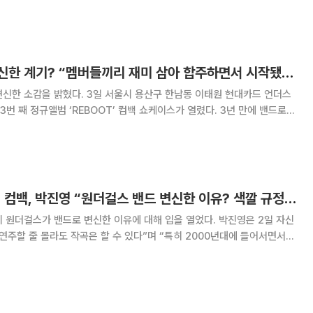
에 대해 선미는 “솔직히 기대를 많이 안했다”며 “내려놓는 마음으로 기다리
도 잊지 않고 저희를 찾아주신다는 게
원더걸스 밴드로 변신한 계기? “멤버들끼리 재미 삼아 합주하면서 시작됐다”
서울시 용산구 한남동 이태원 현대카드 언더스
 정규앨범 ‘REBOOT’ 컴백 쇼케이스가 열렸다. 3년 만에 밴드로
은 “밴드를 시작하게 된 것은 다들 취미로 악기를 배우면서부터다”라며
드럼을 배우고 싶다고 해서 배우고 있었고,
원더걸스 오늘(3일) 컴백, 박진영 “원더걸스 밴드 변신한 이유? 색깔 규정지을 수 있는 힘을 키우기 위해서”
 원더걸스가 밴드로 변신한 이유에 대해 입을 열었다. 박진영은 2일 자신
연주할 줄 몰라도 작곡은 할 수 있다”며 “특히 2000년대에 들어서면서
rs)들이 만들어놓은 반주 위에 멜로디와 가사를 덧붙이는 작업 형식이 주류를
론을 몰라도 누구나 센스만 있으면 작