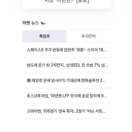
시장 '이번엔?' [포토]
마켓 뉴스
특징주
투자전략
스페이스X 주가 반등에 관련주 ‘껑충’⋯스피어 18%ㆍ에이치브이엠 12%↑
반도체 온기 탄 2차전지...삼성SDI, 장 초반 7% 넘게 껑충
美 태양광 관세 반사이익 기대감에 한화솔루션 20%대·OCI홀딩스 14%대 급등
포스코퓨처엠, 19만톤 LFP 양극재 공급 합의에 9%대 강세
고려아연, 106분기 연속 흑자...2분기 '어닝 서프라이즈'에 장 초반 12%대 강세