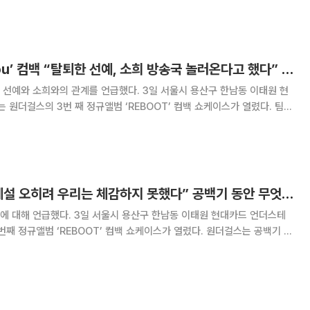
 들려주셨다”며 “굉장히
원더걸스 ‘I feel you’ 컴백 “탈퇴한 선예, 소희 방송국 놀러온다고 했다” 여전한 친분 언급
 관계를 언급했다. 3일 서울시 용산구 한남동 이태원 현
더걸스의 3번 째 정규앨범 ‘REBOOT’ 컴백 쇼케이스가 열렸다. 팀을
를 묻는 질문에 예은은 “선예와 소희랑은 오늘도 연락했다. 본인들이 더
고 있고 잘 지켜보고 있다고 응원해주면
원더걸스 유빈 “해체설 오히려 우리는 체감하지 못했다” 공백기 동안 무엇했나 보니…
 용산구 한남동 이태원 현대카드 언더스테
앨범 ‘REBOOT’ 컴백 쇼케이스가 열렸다. 원더걸스는 공백기 동
. 이에 대해 유빈은 “해체설에 대해 기사나, 많은 분이 얘기를 했지만 항상
 선예나 소희와 항상 연락하고 있어