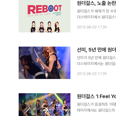
원더걸스, 노출 논란
원더걸스가 화제가 된 수영복 의상에 대해 언급했
더스테이지에서 원더걸스의 3번 
복 의상을 입고 찍은 티저
2015-08-03 17:39
국에 다녀오면서 개방적으로
선미가 5년 만에 원더걸스로 돌아온 소감을 밝혔다
더스테이지에서는 원더걸스의 3번
에 다시 원더걸스 멤버로 
2015-08-03 17:39
걸스로 돌아온다는 것) 계
원더걸스 ‘I Feel
원더걸스가 음원차트 1위를
테이지에서는 원더걸스의 3