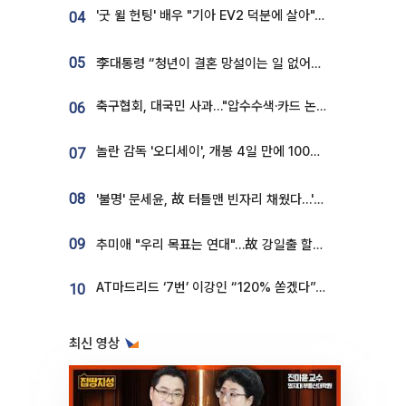
'굿 윌 헌팅' 배우 "기아 EV2 덕분에 살아"…교통사고 후 안전성 극찬
04
05
李대통령 “청년이 결혼 망설이는 일 없어야...제도상 불이익 조사”
축구협회, 대국민 사과…"압수수색·카드 논란 사죄, 강도 높은 쇄신"
06
놀란 감독 '오디세이', 개봉 4일 만에 100만 돌파⋯'왕사남' 보다 빠르다
07
08
'불명' 문세윤, 故 터틀맨 빈자리 채웠다…'거북이' 눈물의 최종 우승
09
추미애 "우리 목표는 연대"…故 강일출 할머니 흉상 제막
AT마드리드 ‘7번’ 이강인 “120% 쏟겠다”⋯시메오네 감독 “필요한 선수”
10
최신 영상