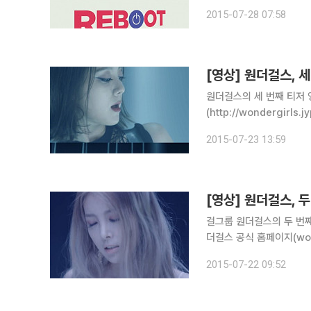
림은 “이번 앨범에는 멤
2015-07-28 07:58
해주셨으면 한다”고 말했다
원더걸스의 세 번째 티저 
(http://wondergir
해 ‘Wonder Girls In
2015-07-23 13:59
번째 티저 영상을 게재
걸그룹 원더걸스의 두 번째 티저 영상이 공개됐다.
더걸스 공식 홈페이지(wond
트위터)를 통해 ‘Wonder G
2015-07-22 09:52
두 번째 티저 영상을