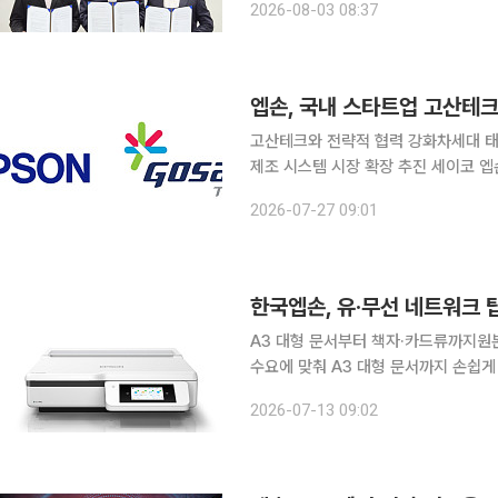
2026-08-03 08:37
국엡손은 넥스팟솔루션과 위조방지 보안
엡손, 국내 스타트업 고산테
고산테크와 전략적 협력 강화차세대 
제조 시스템 시장 확장 추진 세이코 엡손 주식회사(엡손)는 27일 Epson X Investment
Corporation과 공동 운용하는 투자 
2026-07-27 09:01
산테크’에 추가 투자를 진행했다고 27
한국엡손, 유·무선 네트워크 
A3 대형 문서부터 책자·카드류까지원본 손상 없이 스캔 가능
수요에 맞춰 A3 대형 문서까지 손쉽게
술력과 문서 관리 솔루션을 바탕으로 
2026-07-13 09:02
계획이다. 한국엡손은 기업용 A3 