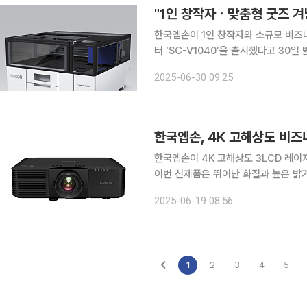
한국엡손이 1인 창작자와 소규모 비즈니스 및 맞춤형 굿즈 시장을 겨냥한 데스크탑형 평판 UV 프린
터 ‘SC-V1040’을 출시했다고 30일 밝혔다. V1040은 좁은 데스크탑 위에도 쉽
699mm×699mm의 콤팩트한 디자
2025-06-30 09:25
있는 굿즈 산업에 새롭게 진출하려는 
한국엡손, 4K 고해상도 비즈니
한국엡손이 4K 고해상도 3LCD 레이저
이번 신제품은 뛰어난 화질과 높은 밝기
EB-L895E 모델 기준 최대 500인
2025-06-19 08:56
즈니스 환경 및 교육 현장에 적합하다는
1
2
3
4
5