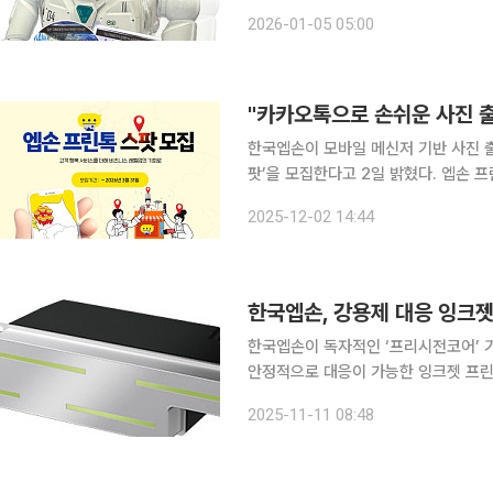
점유율 3~5위 차지4족 보행ㆍ사람 탑승 모빌리티 증 주목 디지
2026-01-05 05:00
한발 늦은 나라, 일본. 그러나 산업 현
"카카오톡으로 손쉬운 사진 출
한국엡손이 모바일 메신저 기반 사진 출
팟’을 모집한다고 2일 밝혔다. 엡손 프린톡은 카카오톡 채널을 통해 지정해 둔 엡손 프린터로 인쇄
서비스를 지원하는 메신저 프린팅 솔루
2025-12-02 14:44
고자 하는 수요가 증가함에 따라 프린
한국엡손, 강용제 대응 잉크
한국엡손이 독자적인 ‘프리시전코어’ 
안정적으로 대응이 가능한 잉크젯 프린트헤드
신제품은 강용제 대응 성능과 함께 광폭
2025-11-11 08:48
션이다. 엡손의 핵심 기술인 마이크로