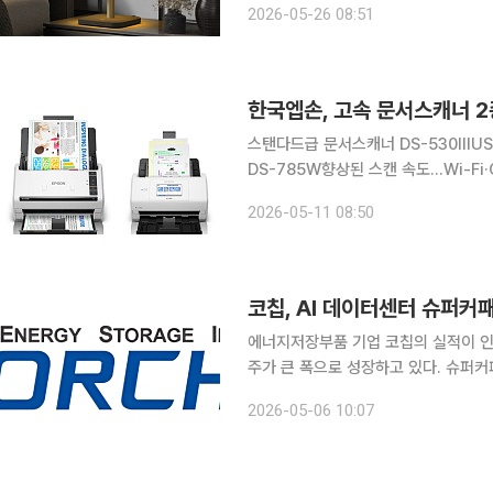
2026-05-26 08:51
며 일상 속 라이프스타일 제품의 새로
한국엡손, 고속 문서스캐너 
스탠다드급 문서스캐너 DS-530III
DS-785W향상된 스캔 속도…Wi-Fi·OCR 기능 지원 한국엡손(엡
업 및 사무 환경의 문서 디지털화 수요에 대
2026-05-11 08:50
빠르게 변화하는 디지털 업무 환경에서
코칩, AI 데이터센터 슈퍼커
에너지저장부품 기업 코칩의 실적이 인
주가 큰 폭으로 성장하고 있다. 슈퍼
트도 빠르게 확대되며 매출 구조 변화가
2026-05-06 10:07