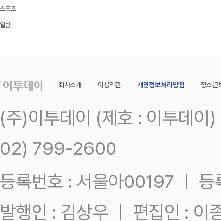
스포츠
일반
회사소개
이용약관
개인정보처리방침
청소년
(주)이투데이 (제호 : 이투데이
02) 799-2600
등록번호 : 서울아00197 ㅣ 등록일
발행인 : 김상우 ㅣ 편집인 : 