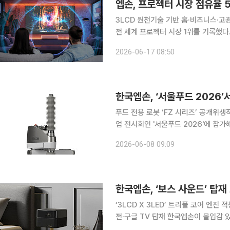
엡손, 프로젝터 시장 점유율 5
3LCD 원천기술 기반 홈·비즈니스·고광량 시장
전 세계 프로젝터 시장 1위를 기록했다. 15일 영국 시장조사기관 퓨처소스 컨설팅에 따르면, 엡
2025년 기준 500루멘(lm) 이상 프
2026-06-17 08:50
위 자리를 지켰다. 이는 지난해 
한국엡손, ‘서울푸드 2026’
푸드 전용 로봇 ‘FZ 시리즈’ 공개위생적인 식품 제조 
업 전시회인 '서울푸드 2026'에 참
로봇 솔루션을 선보인다. 식품업계의 자동화 수요가 확대되는 가운데 식품 이송과 포장, 라벨 부착,
2026-06-08 09:09
음료 제조 등 생산 전 과정에 적용 가
한국엡손, ‘보스 사운드’ 탑재
‘3LCD X 3LED’ 트리플 코어 엔
전·구글 TV 탑재 한국엡손이 몰입감 있는 대화면 시청 경험과 사용 편의성, 라이프스타일 요소를 강
화한 홈프로젝터 신제품 ‘EF-73’을