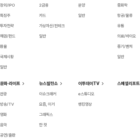
장외/IPO
2금융
분양
중화학
특징주
카드
일반
항공/물류
투자전략
가상자산/핀테크
유통
채권/펀드
일반
의료/바이오
환율
중기/벤처
국제시황
일반
일반
문화·라이프
뉴스발전소
이투데이TV
스페셜리포트
관광
이슈크래커
e스튜디오
방송/TV
요즘, 이거
랭킹영상
영화
그래픽스
음악
한 컷
공연/출판