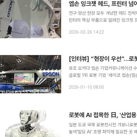
엡손 잉크젯 헤드, 프린터 넘
연구·양산 현장 모두 겨냥한 헤드 전략디스플레이·
린터의 핵심 부품으로 알려진 잉크젯 
업 공정으로 활용 범위를 빠르게 넓히
2026-02-26 14:22
기반의 산업 공정 기술로 진화하면서 
[인터뷰] “현장이 우선”…로
유조 오카다 엡손 기업커뮤니케이션 수석
글로벌 1위 로봇 기업 ‘세이코 엡손(엡
이미 구축된 로봇과 제조 경쟁력을 보
2026-01-10 08:00
에서 이미 AI를 활용하고 있으며, 향
로봇에 AI 접목한 日, '산업
일본 도쿄 국제 로봇전시전 가보니로봇 
높여'빌딩 AI' 조명 파악해 필요한 곳