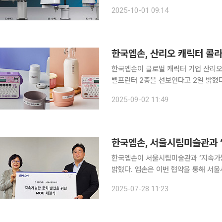
격한 위생 기준과 복잡한 공정을 요구
2025-10-01 09:14
론 비포장 식품의 선별 및 이송 공정까
한국엡손, 산리오 캐릭터 콜라
한국엡손이 글로벌 캐릭터 기업 산리오의
벨프린터 2종을 선보인다고 2일 밝혔다. ‘LW-K200KU’는 쿠로미와 하늘을 나는 귀여운 부
를 적용한 디자인이, ‘LW-K200M
2025-09-02 11:49
두 모델 모두 196종의 다채로운 캐릭
한국엡손, 서울시립미술관과 ‘
한국엡손이 서울시립미술관과 ‘지속가능
밝혔다. 엡손은 이번 협약을 통해 서울시립미술관이 주관하는 주요 전시에 3LCD 고광량 프로젝터
등의 제품 및 솔루션을 제공할 계획이다
2025-07-28 11:23
디어아트 전시에 있어, 엡손의 최첨단