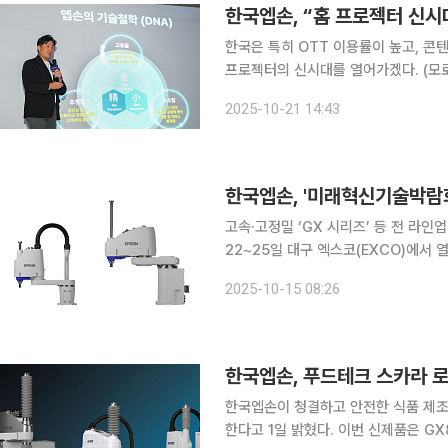
한국엡손, “홈 프로젝터 신시
한국은 특히 OTT 이용률이 높고, 콘
프로젝터의 신시대를 열어가겠다. (모로후시 준 한국엡손 대
거 공개하며 한국 시장 공략에 나섰다.
2025-10-21 14:43
으로
한국엡손, '미래혁신기술박람회
고속·고정밀 ‘GX 시리즈’ 등 전 라인업 
22~25일 대구 엑스코(EXCO)에서 열
첨단 산업용 로봇 라인업을 선보인다고 15일 밝혔다. FIX 2025는 
2025-10-15 08:26
(AI), 반도체 등 차세대 산업을 이끌 
한국엡손, 푸드테크 스카라 로봇
한국엡손이 청결하고 안전한 식품 제조 
한다고 1일 밝혔다. 이번 신제품은 GX8-FZ, LS10-FZ, T3-FZ 총 3종의 라인업으로 출시된다. 엄