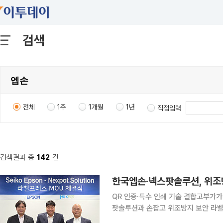
검색
전체
1주
1개월
1년
직접입력
검색결과 총
142
건
한국엡손·넥스팟솔루션, 위조
QR 인증·특수 인쇄 기술 결합고부가가치 라벨 솔루션 확대 한
팟솔루션과 손잡고 위조방지 보안 라벨
늘면서 제품 진위를 판별하고 브랜드 가