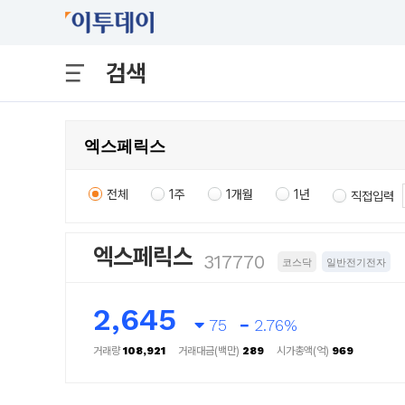
검색
전체
1주
1개월
1년
직접입력
엑스페릭스
317770
코스닥
일반전기전자
2,645
75
2.76%
거래량
108,921
거래대금(백만)
289
시가총액(억)
969