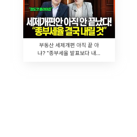
부동산 세제개편 아직 끝 아
냐? "종부세율 발표보다 내릴
것" 장기거주·양도세 전망 I 집
땅지성 I 김인만, 진미윤