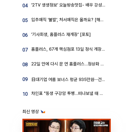
'2TV 생생정보' 오늘방송맛집- 배우 강성진 단골! 쌀국수ㆍ푸팟퐁 커리 맛집 '블○○○'
04
입추매직 '불발', 처서매직은 올까요? [해시태그]
05
'기사회생, 홈플러스 재개장' [포토]
06
홈플러스, 67개 핵심점포 13일 정식 개장…영업 재개 속도
07
22일 만에 다시 문 연 홈플러스…정상화 바쁜데 재고 없어 ‘발동동’[가보니]
08
09
日대기업 여름 보너스 평균 935만원⋯건설회사 1800만 넘어
차인표 "동생 구강암 투병…떠나보낼 때 가장 힘들었다”
10
최신 영상