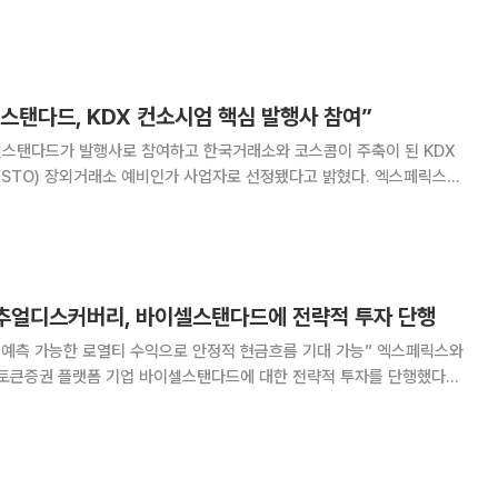
이오는 1월부터 상장폐지 수순을 밟고 있는데, 이를 앞두고 정리매매 개시,
 거치며 주가가
스탠다드, KDX 컨소시엄 핵심 발행사 참여”
셀스탠다드가 발행사로 참여하고 한국거래소와 코스콤이 주축이 된 KDX
디스커버리와 함께 바이셀스탠다드에 대한 30억원 규모의 전략적 투자 확
정하며 2대 주주 지위를 확보한 바 있다. 이날 금융위원회는 정부서울청사에
얼디스커버리, 바이셀스탠다드에 전략적 투자 단행
예측 가능한 로열티 수익으로 안정적 현금흐름 기대 가능” 엑스페릭스와
큰증권 플랫폼 기업 바이셀스탠다드에 대한 전략적 투자를 단행했다고
버리가 보유한 특허 포트폴리오를 기반으로