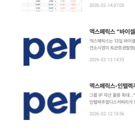
(2080원)였다. 제일바
2026-02-14 07:00
1500대 1 무상감자 등을
엑스페릭스 “바이셀
엑스페릭스는 13일 바이
컨소시엄이 토큰증권발행(STO) 장외거래소 예비인가 사업자로 선정됐다고 밝혔다. 엑스페릭스는
12일 자회사 인텔렉추얼
2026-02-13 14:33
엑스페릭스-인텔렉추
그룹 IP 자산 활용 확대…“
인텔렉추얼디스커버리가 토
12일 밝혔다. 이번 투자는 그룹 차원에서 지식재산(IP) 자산을 활용한 신사업을 본격화하기 위한 포
2026-02-12 10:56
석으로, 인텔렉추얼디스커