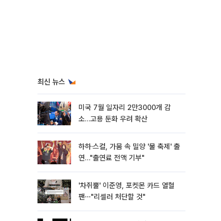
최신 뉴스
미국 7월 일자리 2만3000개 감
소…고용 둔화 우려 확산
하하·스컬, 가뭄 속 밀양 '물 축제' 출
연…"출연료 전액 기부"
'차쥐뿔' 이준영, 포켓몬 카드 열혈
팬⋯"리셀러 처단할 것"