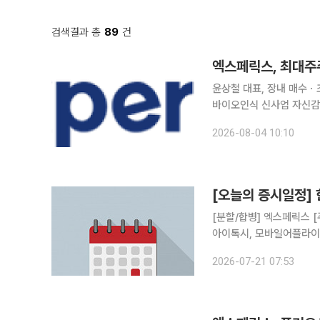
검색결과 총
89
건
윤상철 대표, 장내 매수ㆍ
바이오인식 신사업 자신감 반영 엑스페릭스의 최대주주 및 주요 경영진이 장내 매
주를 연이어 매입하며 책임경영 의지를 드러내
2026-08-04 10:10
엑스페릭스 최대주주인 윤
[오늘의 증시일정]
[분할/합병] 엑스페릭스 [주주총회] 노을, 한국유니온제약, 다보링크, 신풍 [불성실공시법인지정]
아이톡시, 모바일어플라
2026-07-21 07:53