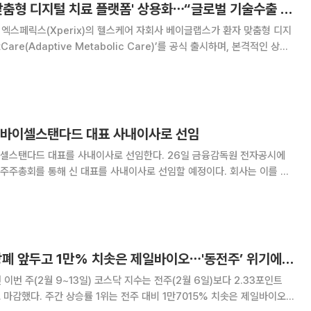
베이글랩스, 독자 '맞춤형 디지털 치료 플랫폼' 상용화⋯“글로벌 기술수출 정조준”
업 엑스페릭스(Xperix)의 헬스케어 자회사 베이글랩스가 환자 맞춤형 디지
are(Adaptive Metabolic Care)’를 공식 출시하며, 본격적인 상업
고 27일 밝혔다. AdMetCare는 환자의 상태에 맞춰
 최적화해
 바이셀스탠다드 대표 사내이사로 선임
대표를 사내이사로 선임한다. 26일 금융감독원 전자공시에
주주총회를 통해 신 대표를 사내이사로 선임할 예정이다. 회사는 이를 통
실행을 더욱 가속할 방침이다. 신 대표는 최근 토큰증권(STO)
 승인을 얻은 KDX컨소시엄에 참여한 바
[베스트&워스트] 상폐 앞두고 1만% 치솟은 제일바이오⋯'동전주’ 위기에 ↓
이번 주(2월 9~13일) 코스닥 지수는 전주(2월 6일)보다 2.33포인트
비 1만7015% 치솟은 제일바이오