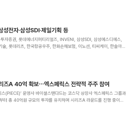
um과 공동 부스를
삼성전자·삼성SDI·제일기획 등
투자증권, 롯데에너지머티리얼즈, INVENI, 삼성SDI, 삼성에스디에스,
기술, 롯데리츠, 한국항공우주, 한화손해보험, 이노션, 티씨케이, 한솔아이
, 엠로, 에이치엔에스이텍, 케이씨피드, 에이티넘인베스트, 유비쿼스홀딩
스, 엘컴텍, 유비쿼스, 덕신이피씨 [감사보고서제출기한]
리즈A 40억 확보⋯엑스페릭스 전략적 주주 참여
‘피스(PIECE)’ 운영사 바이셀스탠다드는 코스닥 상장사 엑스페릭스 그룹과
부터 총 40억원 규모의 투자를 유치하며 시리즈A 라운드를 진행 중이라
투자로 엑스페릭스 그룹은 바이셀스탠다드의 전략적 주주로 참여하게 됐다. 이
화 이후 이뤄졌다는 점에서 의미가 있다