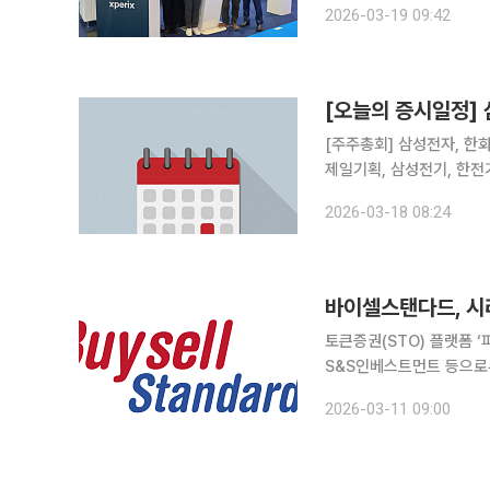
2026-03-19 09:42
스 IT 서비스 기업 Inet
[오늘의 증시일정] 
[주주총회] 삼성전자, 한화
제일기획, 삼성전기, 한전
원스, 디지아이, 솔트웨어
2026-03-18 08:24
바이셀스탠다드, 시
토큰증권(STO) 플랫폼 
S&S인베스트먼트 등으로
고 11일 밝혔다. 이번 
2026-03-11 09:00
번 투자는 토큰증권 제도