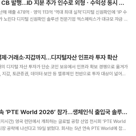
엑스페릭스, 255억 CB 발행…ID 지분 추가 인수로 외형ㆍ수익성 동시 확보
 매출 478억ㆍ영익 113억 ‘역대 최대 실적’디지털 신원확인에 ‘IP 수
엑스페릭스가 대규모 자금 조
 금융 전문 기업 인텔렉추얼디스커버리(ID)의 경영권 확보에 나선다. 알짜
편입해 외형 성장과 내실이라는 두
 결제·거래소·지갑까지…디지털자산 인프라 투자 확산
권의 디지털 자산 투자가 단순 코인 보유에서 인프라 확보 경쟁으로 옮겨가
소, 지갑, 토큰증권, 데이터·보안 등 밸류체인 전반으로 투자 대상이 넓어지
거래 플랫폼 직접 확보와 기반 레이어 선점이 동시에 진행되는 모습이다.
시스템(DART)에 따르면 코스닥 상
엑스페릭스, 5년 연속 ‘PTE World 2026’ 참가…생체인식 출입국 솔루션 글로벌 공략 가속
지시간) 영국 런던에서 개최하는 글로벌 공항 산업 전시회 ‘PTE World
나선다고 19일 밝혔다. 회사는 5년 연속 PTE World에 참여
 지속해서 강화하고 있다. 이번 전시에서 엑스페릭스는 프랑