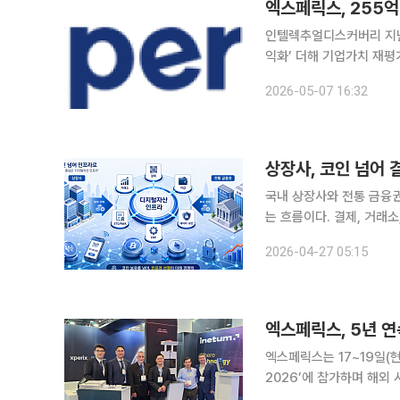
인텔렉추얼디스커버리 지난해
익화’ 더해 기업가치 재평가 노린다 디지털 신원확인 솔루션 전문기업 
달을 통해 지식재산(IP)
2026-05-07 16:32
자회사를 연결 실적으로 
상장사, 코인 넘어
국내 상장사와 전통 금융
는 흐름이다. 결제, 거래
는 가운데, 금융권에서는 
2026-04-27 05:15
26일 금융감독원 전자공시
엑스페릭스는 17~19일(현
2026’에 참가하며 해외 시장 공략에 
하며 공항 디지털 전환 분야에서 입지를