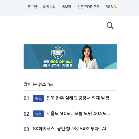
로그인
회원가입
속보창
신문/PDF 구독
RSS
많이 본 뉴스
전북 완주 삼례읍 공장서 화재 발생
01
속보
서울도 '40도'…오늘 노원 40.2도 기록
02
속보
SK하이닉스, 용인·청주에 54조 투자…AI 메모리 생산기지 키운다
03