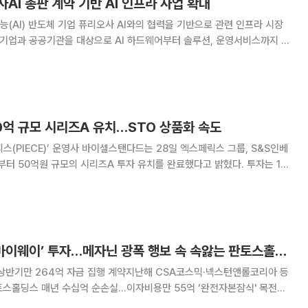
AI 총판 계약 기반 AI 인프라 사업 확대
(AI) 반도체 기업 퓨리오사 AI와의 협력을 기반으로 관련 인프라 시장
 기업과 공공기관을 대상으로 AI 하드웨어부터 솔루션, 운영서비스까지 제
릭스는 퓨리오사AI와 공식 총판 계약을 체결
공략을 본격화하고 있다고 1일 밝혔다
0억 규모 시리즈A 유치…STO 상품화 속도
피스(PIECE)’ 운영사 바이셀스탠다드는 28일 엑스페릭스 그룹, S&S인베
부터 50억원 규모의 시리즈A 투자 유치를 완료했다고 밝혔다. 투자는 1월
정안 국회 통과와 2월 조각투자 유통플랫폼 예비인가 등 토큰증권 시장의
제도적 기반이 갖춰지는 시점에 이뤄졌다. 이번 라운드에
범LG가 구본호의 ‘마이웨이’ 투자…메자닌 광폭 행보 속 속앓는 판토스홀딩스
상반기만 264억 자금 집행 계약지난해 CSA코스믹·넥스턴앤롤코리아 등
토스홀딩스 매년 수십억 순손실…이자비용만 55억 ‘완전자본잠식' 목전구
 케이케이홀딩스 차입 연명 범LG가 3세인 구본호 회장이 지