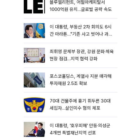
블루엘리펀트, 어펄마캐피탈서
1000억원 유치…글로벌 공략 속도
이 대통령, 부동산 2차 회의도 6시
간 마라톤…"기존 사고 벗어나 과감
히 실천"
최휘영 문체부 장관, 강원 문화·체육
현장 점검…지역 협력 강화
포스코홀딩스, 계열사 지분 매각해
투자재원 2.5조 확보
70대 건물주에 흉기 휘두른 30대
세입자…살인미수 혐의 체포
이 대통령, '호우피해' 안동·의성군
4개면 특별재난지역 선포