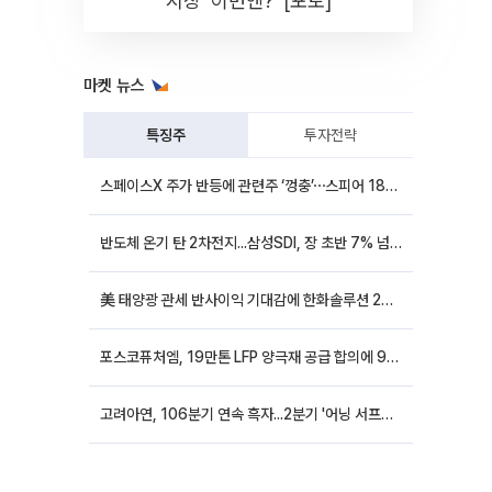
시장 '이번엔?' [포토]
마켓 뉴스
특징주
투자전략
스페이스X 주가 반등에 관련주 ‘껑충’⋯스피어 18%ㆍ에이치브이엠 12%↑
반도체 온기 탄 2차전지...삼성SDI, 장 초반 7% 넘게 껑충
美 태양광 관세 반사이익 기대감에 한화솔루션 20%대·OCI홀딩스 14%대 급등
포스코퓨처엠, 19만톤 LFP 양극재 공급 합의에 9%대 강세
고려아연, 106분기 연속 흑자...2분기 '어닝 서프라이즈'에 장 초반 12%대 강세