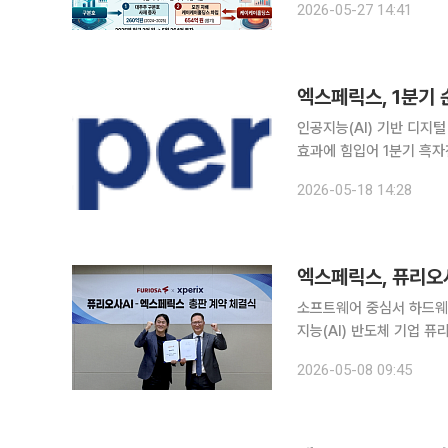
2026-05-27 14:41
난해에 이어 올해 들어서
엑스페릭스, 1분기 
인공지능(AI) 기반 디지
효과에 힘입어 1분기 흑자
구조 전환에도 속도를 내고 있다. 엑스페릭스는 1분기 연결 기준 매출액 67억
2026-05-18 14:28
기 대비 34.7% 성장했다
엑스페릭스, 퓨리오사
소프트웨어 중심서 하드웨어ㆍ서비스 
지능(AI) 반도체 기업 퓨리오사
리오사AI와 신경망처리장치(
2026-05-08 09:45
체결했다고 8일 밝혔다. 