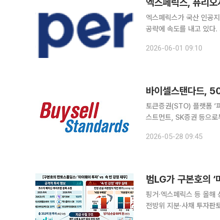
엑스페릭스, 퓨리오사
엑스페릭스가 국산 인공지능
공략에 속도를 내고 있다.
공하는 통합 사업모델 구축에도 나선 모습이다. 엑스페
2026-06-01 09:10
하고 AI전환(AX) 시장 
바이셀스탠다드, 5
토큰증권(STO) 플랫폼 ‘
스트먼트, SK증권 등으로
자본시장법·전자증권법 개
2026-05-28 09:45
핑거·엑스페릭스 등 올해 
전방위 지분·사채 투자판
본호 사재 260억 유상증자·모친 회사