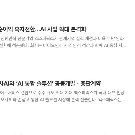
도 코스닥 메자닌(주식연계채권) 시장과 투자조합
순이익 흑자전환…AI 사업 확대 본격화
털 신원인식 전문기업 엑스페릭스가 관계기업 실적 개선과 비용 부담 완화
전환에 성공했다. 회사는 바이오인식 사업 안정 성장과 함께 AI 중심 사업
원을 기록하며 전년 동
고 18일 밝혔다. 같은 기간
AI와 ‘AI 통합 솔루션’ 공동개발ㆍ총판계약
결합으로 수주 규모 확대 기대 엑스페릭스가 국내 대표 인공
AI와 손잡고 통합 AI 솔루션 시장에 본격 진출한다. 엑스페릭스는 퓨
NPU) 기반 ‘AI 솔루션 공급 및 전략적 사업 협력’을 위한 총판계약을
양사는 이번 협력을 통해 인프라