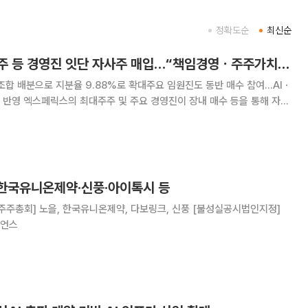
정확도순
최신순
엑스페릭스, 최대주주 등 경영진 잇단 자사주 매입…“책임경영ㆍ주주가치 제고”
조합 배분으로 지분율 9.88%로 확대주요 임원진도 동반 매수 참여…AIㆍ
수 등을 통해 자사
고 있다. 4일 금융감독원 전자공시시스템에 따르면
상철 대표이사는 최근 회사 주요 임원들과
 한국유니온제약·신풍·아이톡시 등
이언스