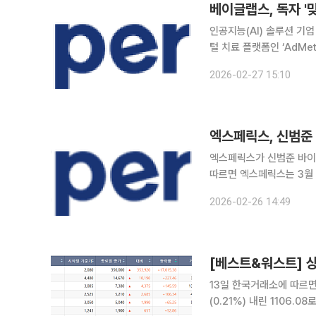
인공지능(AI) 솔루션 기
털 치료 플랫폼인 ‘AdMetC
화와 글로벌 기술수출(LO)에 시동을 걸었다
2026-02-27 15:10
식단, 운동, 약물 복용을
엑스페릭스, 신범준
엑스페릭스가 신범준 바이셀스탠다드 
따르면 엑스페릭스는 3월 
해 STO 사업과 관련한 전략 수립과 
2026-02-26 14:49
발행 장외거래소 예비인가
13일 한국거래소에 따르면 
(0.21%) 내린 1106.08로 마감했다. 주간 상승률 1위는 전주 대