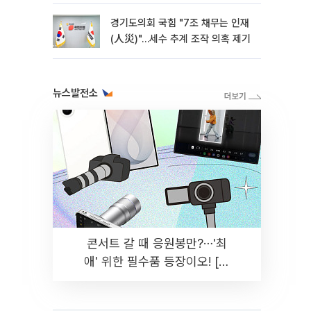
경기도의회 국힘 "7조 채무는 인재
(人災)"…세수 추계 조작 의혹 제기
뉴스발전소
콘서트 갈 때 응원봉만?⋯'최
애' 위한 필수품 등장이오! [솔
드아웃]