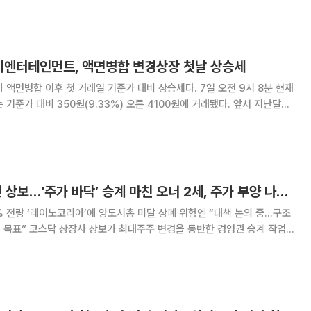
2거래일 연속 상한가를 기록했다.
이엔터테인먼트, 액면병합 변경상장 첫날 상승세
이후 첫 거래일 기준가 대비 상승세다. 7일 오전 9시 8분 현재
 대비 350원(9.33%) 오른 4100원에 거래됐다. 앞서 지난달
먼트는 액면가100원에서 500원으로 액면병합을 위한 절차로 인해 거래
래 재개 기준가는 직전 종가인 750원을 기
25억에 경영권 넘긴 상보…‘주가 바닥’ 승계 마친 오너 2세, 주가 부양 나설까
1% 전량 ‘레이노코리아’에 양도시총 미달 상폐 위험엔 “대책 논의 중…구조
반한 경영권 승계 작업
 재해 발생 등으로 기업가치가 역사적 저점에 머문 시점에 오너 2세가 지
의 지분 이전이 이뤄지면서, 향후 상