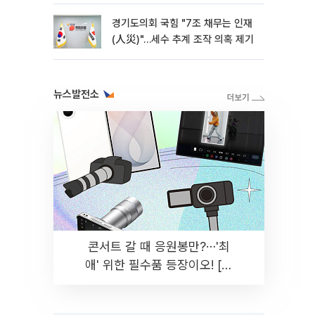
경기도의회 국힘 "7조 채무는 인재
(人災)"…세수 추계 조작 의혹 제기
뉴스발전소
콘서트 갈 때 응원봉만?⋯'최
애' 위한 필수품 등장이오! [솔
드아웃]