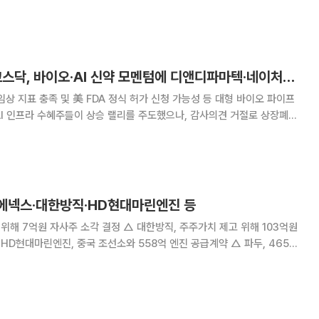
2461만1979주의 자사주를 소각하기로 결의했다. 소각 규모는 장부금액 기
 주식 총수의 10.26%에 해당
[베스트&워스트] 코스닥, 바이오·AI 신약 모멘텀에 디앤디파마텍·네이처셀 급등
임상 지표 충족 및 美 FDA 정식 허가 신청 가능성 등 대형 바이오 파이프
I 인프라 수혜주들이 상승 랠리를 주도했으나, 감사의견 거절로 상장폐지
적된 관리종목들은 큰 폭으로 하락했다. 30일 한국거래소에 따르
코스닥 지수는 지난주보다 86.33포
 에넥스·대한방직·HD현대마린엔진 등
소각 결정 △ 대한방직, 주주가치 제고 위해 103억원
 석문국가산단 B-6블록 PC공사
사주 22만373