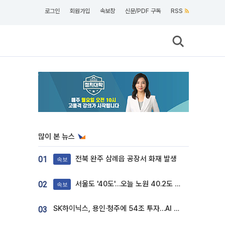
로그인
회원가입
속보창
신문/PDF 구독
RSS
많이 본 뉴스
전북 완주 삼례읍 공장서 화재 발생
01
속보
서울도 '40도'…오늘 노원 40.2도 기록
02
속보
SK하이닉스, 용인·청주에 54조 투자…AI 메모리 생산기지 키운다
03