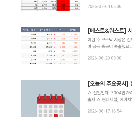
19.40p(2.19%) 하락
2026-07-04 06:00
운데 외국인과 기관이 각각
이번 주 코스닥 시장은 건
며 급등 종목이 속출했으나
실현 매물이 쏟아지며 전체 지수는 큰 폭의
2026-06-20 08:00
(15~19일) 코스닥 지수는
△ 신일전자, 7004만7521주 소각 결정 △ 현대글로비스,
출자 △ 현대제철, 에이치엠지퓨처콤플렉스에 4599억 출자 △ 영화금속, 주식 병합 결정...액면가
500원 → 2500원 변경 △ 풍산홀딩스, 470억원 규모 자사주 취득 결정 △ 핸즈코퍼레이션, 제3
2026-06-17 16:54
자 배