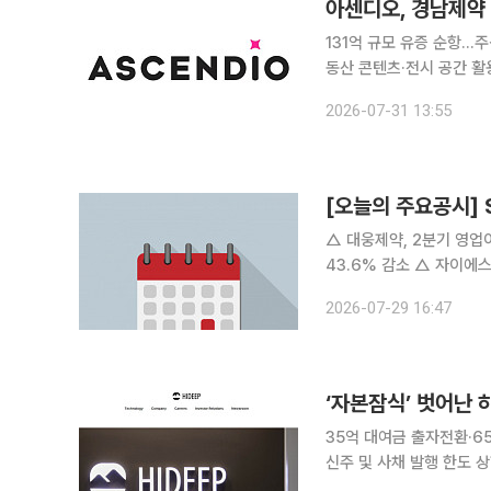
아센디오, 경남제약
131억 규모 유증 순항…
동산 콘텐츠·전시 공간 활용 아센디오가 경남제약 소유의 부동산을 현물출자 받는 제3자배
증자에 대해 법원 인가를 취
2026-07-31 13:55
는 7월 7일 이사회에서 
[오늘의 주요공시]
△ 대웅제약, 2분기 영업이익 전년비 23.4%↑ △
43.6% 감소 △ 자이에스앤디, 2분기 영업익 90억원…흑자전환 △ 환인제약, 2분기 연결영업익
79억…전년比 192.3%↑ △ HD건설기계, 2분기 영업익 2489억…전년비 92%↑ △ KG
2026-07-29 16:47
2분기 영업익 '431억'…
‘자본잠식’ 벗어난 
35억 대여금 출자전환·6
신주 및 사채 발행 한도 상향터
이딥이 실적 부진과 완전