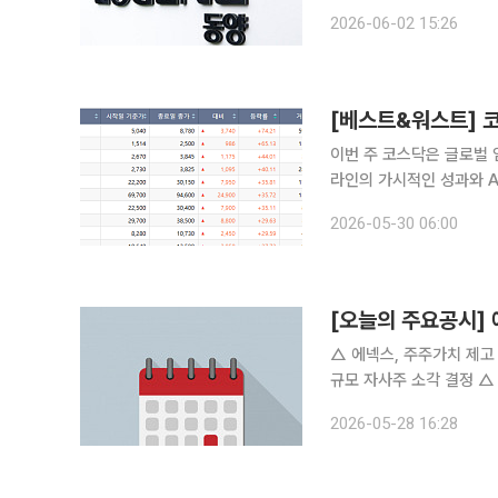
주 17만1980주 등 총 
2026-06-02 15:26
준 약 719억원으로, 발행
이번 주 코스닥은 글로벌 
라인의 가시적인 성과와 A
가 결정된 부실기업과 리스크가 누
2026-05-30 06:00
면 이번 주(26~29일) 
[오늘의 주요공시]
△ 에넥스, 주주가치 제고 위해 7억원 자사주 
규모 자사주 소각 결정 △ HD현대마린엔진, 중국 조선소와 558억 엔진 공급계약 △ 파두, 465억
규모 기업용 SSD 컨트롤러 공급 계약 △ 자연과환경, 43억 규모
2026-05-28 16:28
수주' △ 대원, 보유 자