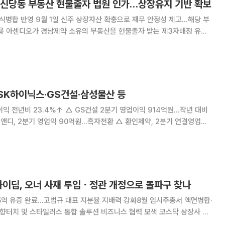
 신당동 부동산 현물출자 법원 인가…상장유지 기반 확보
주식병합 반영 9월 1일 신주 상장자산 확충으로 재무 안정성 제고…해당 부
정 유상
득하며 재무 구조 개선과 상장유지 기반 마련에 속도를 낸다. 아센디오
결의한 경남제약 대상 제3자배정 유상증자와
 SK하이닉스·GS건설·삼성물산 등
 GS건설 2분기 영업이익 914억원…작년 대비
스틸,
전년比 16.9%↑
하이딥, 오너 사재 투입ㆍ정관 개정으로 돌파구 찾나
5억 유증 완료…고범규 대표 지분율 지배력 강화8월 임시주총서 액면병합·
치 및 스타일러스 통합 솔루션 비즈니스 협력 모색 코스닥 상장사 하
자본잠식 위기를 정면 돌파하기 위해 고강도 재무구조 개편과 자금 조달 창