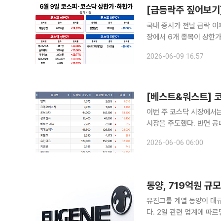
국내 증시가 전날 급락 이
장에서 6개 종목이 상한가
다. 9일 코스피 시장에서 상한가를 기록한 종목은 대원강업이다. 대원강업은 전 거래일 대비
2026-06-09 16:57
29.87% 오른 6000원
이번 주 코스닥 시장에서
시장을 주도했다. 반면 공
업들은 큰 폭으로 하락했다. 6일 한국거래소에 따르면 이번 주(1~5일) 코스닥 지수는 지
2026-06-06 06:00
101.92포인트(9.23%) 
동양, 719억원 규
유진그룹 계열 동양이 대
다. 2일 관련 업계에 따르면 동양은 이날 이사회를 열고 보유 중인 보통주 2443만9999주와 우선