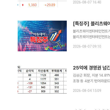
2026-08-07 16:40
상상인증권(1203원)은 
[특징주] 블리츠웨
블리츠웨이엔터테인먼트가 액면병합 
블리츠웨이엔터테인먼트는 기준가
20일 블리츠웨이엔터테인
2026-08-07 09:10
가 정지됐다. 거
김상근 회장, 지분 14.8
조정 등 4분기 턴어라운드 목표” 코스닥 상장사 상보가 최대주주 변경을 동
을 단행했다. 장기 적자와
2026-08-04 15:09
배하는 특수관계 법인으로