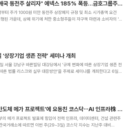
[베스트&워스트] "애국 동전주 살리자" 에넥스 185% 폭등…금호그룹주 급락
부터 주가 1000원 미만 동전주 상장폐지 규정 및 최소 시가총액 요건
 시행된 가운데, 상폐 위기에 처한 중소형주들이 자구책 마련과 소비자의 '돈
힘입어 기록적인 폭등세를 보였다. 반면 이전 주 대형 호재로 급등했던 금호
약한 소형주 및 일부 조선·제조 대형
일 ‘상장기업 생존 전략’ 세미나 개최
5일 서울 강남구 바른빌딩 대강당에서 ‘규제 변화에 따른 상장기업 생존 전
따른 법률 리스크와 실무 대응방안’을 주제로 세미나를 개최한다고 6일
퇴출을 위한 상장폐지 개혁방안’의 후속 조
[베스트&워스트] ‘반도체 메가 프로젝트’에 요동친 코스닥⋯AI 인프라株 무더기 급등
부의 메가 프로젝트 발표에 힘입어 전력 인프라, 데이터센터, 건설 관련주