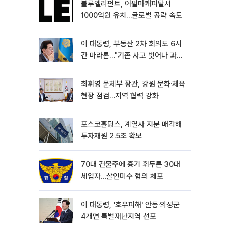
블루엘리펀트, 어펄마캐피탈서
1000억원 유치…글로벌 공략 속도
이 대통령, 부동산 2차 회의도 6시
간 마라톤…"기존 사고 벗어나 과감
히 실천"
최휘영 문체부 장관, 강원 문화·체육
현장 점검…지역 협력 강화
포스코홀딩스, 계열사 지분 매각해
투자재원 2.5조 확보
70대 건물주에 흉기 휘두른 30대
세입자…살인미수 혐의 체포
이 대통령, '호우피해' 안동·의성군
4개면 특별재난지역 선포