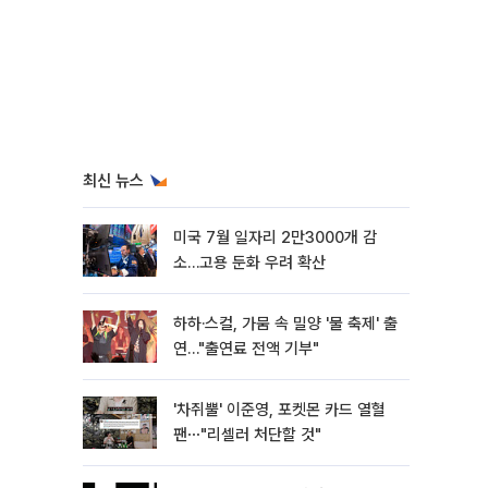
최신 뉴스
미국 7월 일자리 2만3000개 감
소…고용 둔화 우려 확산
하하·스컬, 가뭄 속 밀양 '물 축제' 출
연…"출연료 전액 기부"
'차쥐뿔' 이준영, 포켓몬 카드 열혈
팬⋯"리셀러 처단할 것"