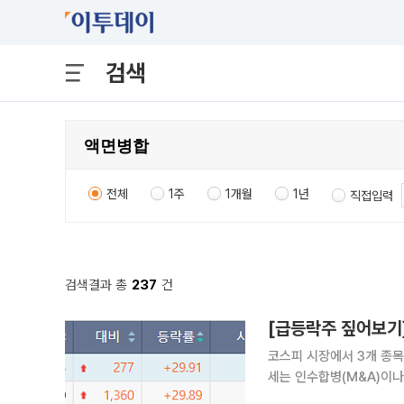
검색
전체
1주
1개월
1년
직접입력
검색결과 총
237
건
코스피 시장에서 3개 종목
세는 인수합병(M&A)이나 경영
따르면 이날 코스피 시장에