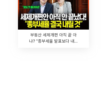
부동산 세제개편 아직 끝 아
냐? "종부세율 발표보다 내릴
것" 장기거주·양도세 전망 I 집
땅지성 I 김인만, 진미윤