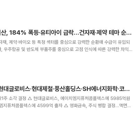
한 868.41에 거래를 마쳤다. 이 기간 개인이 누적 3490억원 순매수하는 가
 1826억원과 1769억원
[베스트&워스트] 서산, 184% 폭등·유티아이 급락…건자재·제약 테마 순환매 랠리
자재, 제약·바이오 등 특정 섹터를 중심으로 강력한 순환매 수급이 유입되
, 우주항공 및 반도체 부품주를 중심으로 고점 인식에 따른 강력한 차익
 조정을 받았다. 20일 한국거래소에 따르면 이번 주
 전주(12일) 대비 62.46포인트(
[오늘의 주요공시] 현대글로비스·현대제철·풍산홀딩스·SH에너지화학·코오롱글로벌·대한전선 등
 에이치엠지퓨처콤플렉스에 5985억원
정 유상증자 결정 △ 메타랩스, 제3자