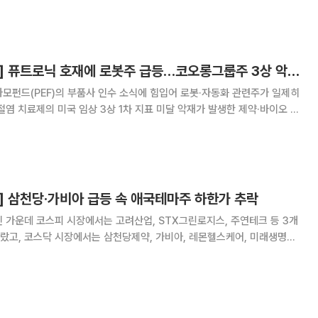
다. 최대주주의 사재 출연과 대여금 출자전
[급등락주 짚어보기] 퓨트로닉 호재에 로봇주 급등…코오롱그룹주 3상 악재에 폭락
모펀드(PEF)의 부품사 인수 소식에 힘입어 로봇·자동화 관련주가 일제히
절염 치료제의 미국 임상 3상 1차 지표 미달 악재가 발생한 제약·바이오 업
중심으로 급락세가 나타났다. 여기에 최근 단기 과열 양상을 보였던 일부
도 차익실현 매물이 출회되며 주가 등락
] 삼천당·가비아 급등 속 애국테마주 하한가 추락
 가운데 코스피 시장에서는 고려산업, STX그린로지스, 주연테크 등 3개
랐고, 코스닥 시장에서는 삼천당제약, 가비아, 레몬헬스케어, 미래생명자
아, 썸에이지, 엑시온그룹, 원풍물산 등 10개 종목이 상한가를 기록했다. 반
기업, 형지엘리트, 비비안, 에넥스