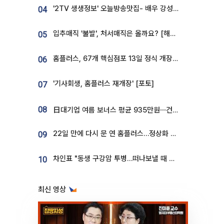
'2TV 생생정보' 오늘방송맛집- 배우 강성진 단골! 쌀국수ㆍ푸팟퐁 커리 맛집 '블○○○'
04
입추매직 '불발', 처서매직은 올까요? [해시태그]
05
홈플러스, 67개 핵심점포 13일 정식 개장…영업 재개 속도
06
'기사회생, 홈플러스 재개장' [포토]
07
08
日대기업 여름 보너스 평균 935만원⋯건설회사 1800만 넘어
22일 만에 다시 문 연 홈플러스…정상화 바쁜데 재고 없어 ‘발동동’[가보니]
09
차인표 "동생 구강암 투병…떠나보낼 때 가장 힘들었다”
10
최신 영상