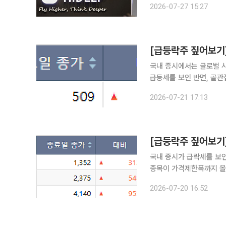
2026-07-27 15:27
구 확대에 속도를 내고 있
국내 증시에서는 글로벌 사
급등세를 보인 반면, 골관
종에서는 코오롱그룹주를 
2026-07-21 17:13
테마주 및 개별 종목에서
[급등락주 짚어보기
국내 증시가 급락세를 보인
종목이 가격제한폭까지 올
원, 손오공, 진영, 인베니
2026-07-20 16:52
면 코스피 시장에서는 한성