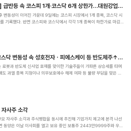
[급등락주 짚어보기] 급반등 속 코스피 1개·코스닥 6개 상한가…대원강업 ‘上’
후 변동성이 이어진 가운데 9일에는 코스피 시장에서 1개 종목, 코스닥 시
를 기록했다. 반면 코스피와 코스닥에서 각각 1개 종목이 하한가로 마감했
에 거래를 마감했다. 시장에서는 전기차(
[베스트&워스트] 코스닥 변동성 속 성호전자ㆍ피에스케이 등 반도체주↑⋯이주 급등 종목은?
는 로봇과 반도체 신사업 호재를 맞이한 기술주들이 가파른 상승세를 타며
매도 과열 종목 지정이나 의무보호예수 해제 여파 등 물량 부담을 맞은 기
난주 대비
내린 1002.44에 장을 마감
모 자사주 소각
규모 자사주 소각과 주식병합을 동시에 추진해 기업가치 제고에 본격 나선