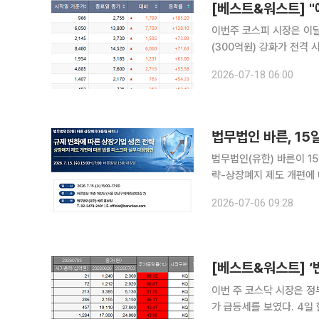
이번주 코스피 시장은 이달
(300억원) 강화가 전격
쭐' 응원 매수세 유입에 
2026-07-18 06:00
그룹주를 비롯해 지지선이 
법무법인 바른, 15
법무법인(유한) 바른이 1
략-상장폐지 제도 개편에 
밝혔다. 바른 상장폐지대응팀이 진행하는 이번 세미나는 2월 12일 금융위원회와 한국거래소가 발표
2026-07-06 09:28
한 ‘부실기업 신속·엄정 
이번 주 코스닥 시장은 정
가 급등세를 보였다. 4일 한국거래소에 따르면 이번 주(29~3일) 코스닥 지수는 지난주 대비