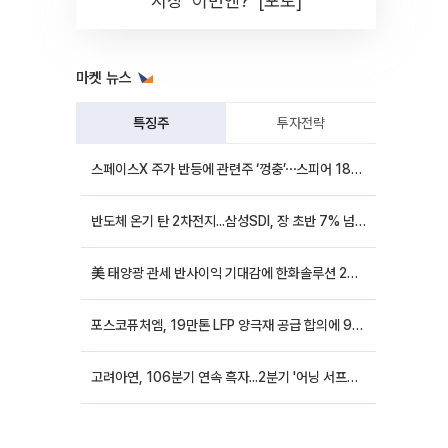
시장 '이번엔?' [포토]
마켓 뉴스
특징주
투자전략
스페이스X 주가 반등에 관련주 ‘껑충’⋯스피어 18%ㆍ에이치브이엠 12%↑
반도체 온기 탄 2차전지...삼성SDI, 장 초반 7% 넘게 껑충
美 태양광 관세 반사이익 기대감에 한화솔루션 20%대·OCI홀딩스 14%대 급등
포스코퓨처엠, 19만톤 LFP 양극재 공급 합의에 9%대 강세
고려아연, 106분기 연속 흑자...2분기 '어닝 서프라이즈'에 장 초반 12%대 강세