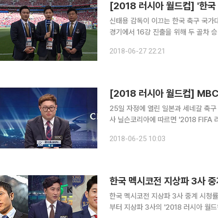
신태용 감독이 이끄는 한국 축구 국가대
경기에서 16강 진출을 위해 두 골차 
인 축구로 나서라"라고 조언했다. 안정환 해설위원은 27일(한국시간) 한국과 독일의 '2018 국제축
2018-06-27 22:21
구연맹(FIFA) 러시아 월드컵' 조별리그
25일 자정에 열린 일본과 세네갈 축구 경기
사 닐슨코리아에 따르면 '2018 FIFA
을 기록했다. 동시간대 SBS와 KBS는 각각 3%,
2018-06-25 10:03
환 해설위원과 서형욱 해설가, 김정근
한국 멕시코전 지상파 3사 중계 시청률 경쟁에서
부터 지상파 3사의 '2018 러시아 월