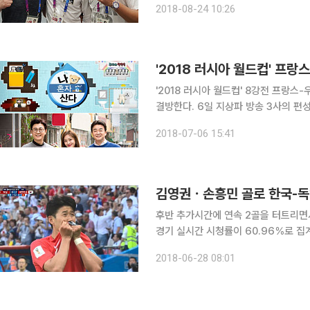
2018-08-24 10:26
은 '월드컵 중계 3인방' 안정환 해설위
'2018 러시아 월드컵' 8강전 프랑
결방한다. 6일 지상파 방송 3사의 편성계획을 보면, 먼저 KBS 2TV의 경우 밤 10시 방송되는 'VJ
특공대와 11시 10분 '거기가 어딘데??'가 월드컵 방
2018-07-06 15:41
분 방송 예정이었던 예능 '선을
후반 추가시간에 연속 2골을 터트리면서
경기 실시간 시청률이 60.96％로 집계됐다. 실시간 시청률조사회사 ATAM에 
700가구 기준으로 27일 오후 11시부
2018-06-28 08:01
국 대 독일전 실시간 시청률 합은 60.