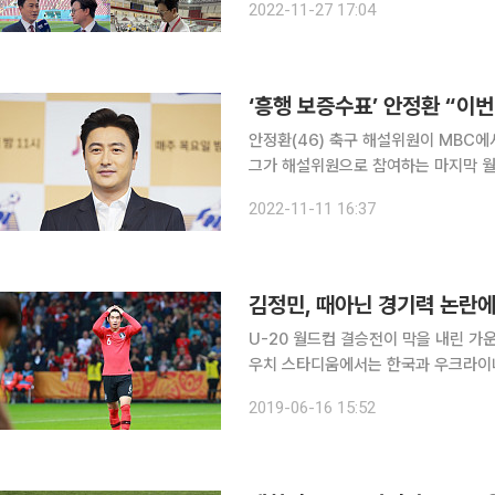
2022-11-27 17:04
“운동장에서 오프닝 촬영하는 일부터 
‘흥행 보증수표’ 안정환 “이
안정환(46) 축구 해설위원이 MBC에
그가 해설위원으로 참여하는 마지막 월드컵이 될 수
진행된 MBC 카타르월드컵 제작발표회
2022-11-11 16:37
김정민, 때아닌 경기력 논란
U-20 월드컵 결승전이 막을 내린 가운데 
우치 스타디움에서는 한국과 우크라이나의
3 역전패당하며 준우승에 머물렀다. 경기 후 수비형 미드필더로 뛴 김정민에게 비난이 쏠렸다. 수비
2019-06-16 15:52
의 임무를 완벽하게 소화해 내지 못