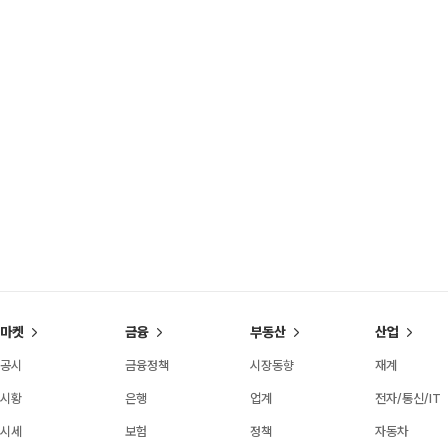
마켓
금융
부동산
산업
공시
금융정책
시장동향
재계
시황
은행
업계
전자/통신/IT
시세
보험
정책
자동차