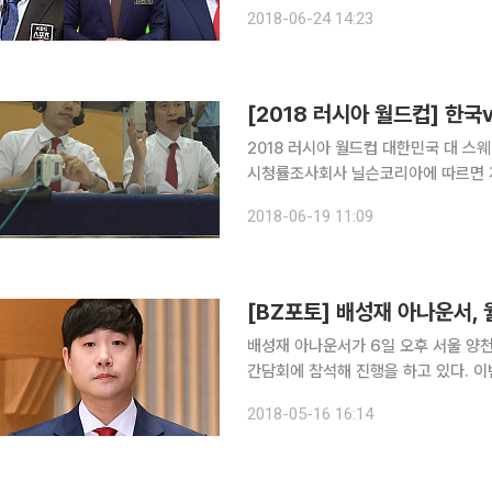
설위원과 이광용 아나운서가, MBC는
2018-06-24 14:23
과 배성재 아나운서가 중계에 나서 치
2018 러시아 월드컵 대한민국 대 스웨덴
시청률조사회사 닐슨코리아에 따르면 지난
사의 한국·스웨덴전 시청률 합은 40.9
2018-06-19 11:09
고, 이어 SBS와 MBC가 각각 12.5%, 
[BZ포토] 배성재 아나운서,
배성재 아나운서가 6일 오후 서울 양천구
간담회에 참석해 진행을 하고 있다. 이번 월드컵에서는 2002년 월드컵 4강 주역의 해설진들의 만
남으로 기대를 모으고 있다. KBS 이
2018-05-16 16:14
해설위원이 맡아 진행한다.