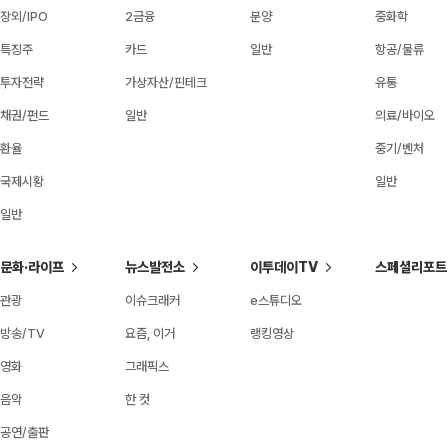
장외/IPO
2금융
분양
중화학
특징주
카드
일반
항공/물류
투자전략
가상자산/핀테크
유통
채권/펀드
일반
의료/바이오
환율
중기/벤처
국제시황
일반
일반
문화·라이프
뉴스발전소
이투데이TV
스페셜리포트
관광
이슈크래커
e스튜디오
방송/TV
요즘, 이거
랭킹영상
영화
그래픽스
음악
한 컷
공연/출판