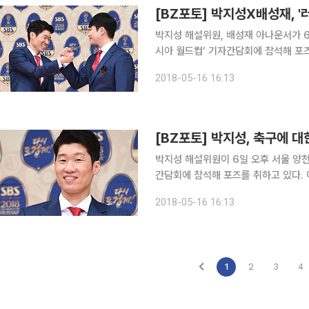
[BZ포토] 박지성X배성재, 
박지성 해설위원, 배성재 아나운서가 6일
시아 월드컵’ 기자간담회에 참석해 포즈를 취하고 있다. 이번 월드컵에
역의 해설진들의 만남으로 기대를 모으고
2018-05-16 16:13
리고 SBS 박지성 해설위원이 맡아 진
[BZ포토] 박지성, 축구에 
박지성 해설위원이 6일 오후 서울 양천구
간담회에 참석해 포즈를 취하고 있다. 이번 월드컵에서는 2002년 월드컵 4강 주역의 해설진들의
만남으로 기대를 모으고 있다. KBS 
2018-05-16 16:13
해설위원이 맡아 진행한다.
1
2
3
4