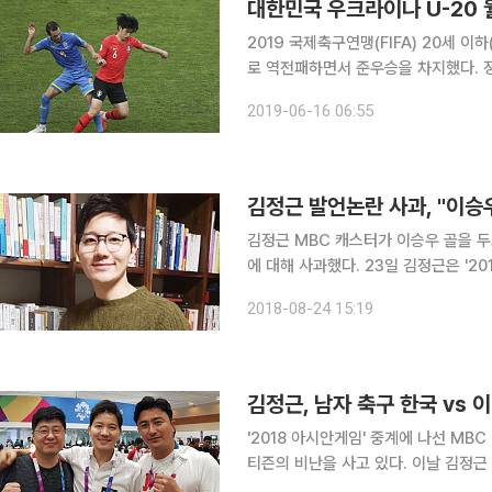
2019 국제축구연맹(FIFA) 20세 
로 역전패하면서 준우승을 차지했다. 정정용 감독이 이끄는 20세 이하(U-20) 대표팀은 16일(한국
시간) 새벽 1시 폴란드의 우치 스타디움에
2019-06-16 06:55
이나와의 결승전에서 1-3으로 패했
김정근 MBC 캐스터가 이승우 골을 두
에 대해 사과했다. 23일 김정근은 '2018 자카르타-팔렘방 아시안게임' 남자 축구 한국과 이란의 16
강전 중계 중 이승우의 추가 골에 대해 
2018-08-24 15:19
근은 24일 MBC를 통해 자신의 실수
'2018 아시안게임' 중계에 나선 MB
티즌의 비난을 사고 있다. 이날 김정근 캐스터는 23일 오후 8시 50분부터 자카르타 현지에서 생중
계한 '2018 자카르타-팔렘방 아시안게