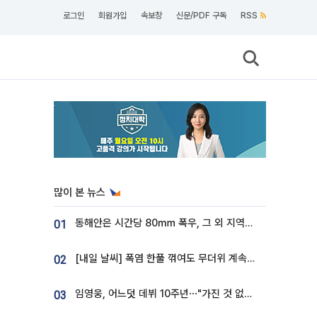
로그인
회원가입
속보창
신문/PDF 구독
RSS
많이 본 뉴스
동해안은 시간당 80㎜ 폭우, 그 외 지역은 폭염…‘극과 극 날씨’
01
[내일 날씨] 폭염 한풀 꺾여도 무더위 계속⋯동해안 이틀 연속 비
02
임영웅, 어느덧 데뷔 10주년⋯"가진 것 없던 시절, 내 앞엔 20명의 팬뿐"
03