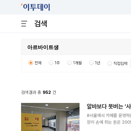
검색
전체
1주
1개월
1년
직접입력
검색결과 총
952
건
#서울에서 카페를 운영하는
장이 손에 쥐는 돈은 200
있는 방법은 인건비를 줄이