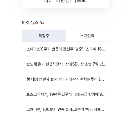
시장 '이번엔?' [포토]
마켓 뉴스
특징주
투자전략
스페이스X 주가 반등에 관련주 ‘껑충’⋯스피어 18%ㆍ에이치브이엠 12%↑
반도체 온기 탄 2차전지...삼성SDI, 장 초반 7% 넘게 껑충
美 태양광 관세 반사이익 기대감에 한화솔루션 20%대·OCI홀딩스 14%대 급등
포스코퓨처엠, 19만톤 LFP 양극재 공급 합의에 9%대 강세
고려아연, 106분기 연속 흑자...2분기 '어닝 서프라이즈'에 장 초반 12%대 강세