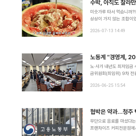
수박, 아직도 잘라
미숫가루 타서 먹습니까?! 처음에는 모두가 고개를 갸웃했습니다. 수박 화채에 미숫가루라니. 
상상이 가지 않는 조합이었
“진짜 맛있다”, “고소하다”는
2026-07-13 14:49
예능 ‘놀면 뭐하니?’에서 
노·사가 내년도 최저임금 수준을 둘러싼 
금위원회(최임위) 9차 
했다. 류기섭 한국노동조합총연맹(한국노총) 사무총장은 “2017년 2%대 요구를 제외하면 2007년
2026-06-25 15:54
최저임금이 3480원일 때
협박은 약과…청주 
무단으로 음료를 마셨다는
프랜차이즈 커피전문점에서 다수 노동관계
트생 강요·협박 사건과 