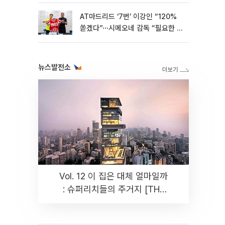
AT마드리드 ‘7번’ 이강인 “120%
쏟겠다”⋯시메오네 감독 “필요한 선
수”
뉴스발전소
Vol. 12 이 집은 대체 얼마일까
: 슈퍼리치들의 주거지 [THE
RARE]