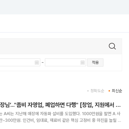
~
적용
정확도순
최신순
알바보다 못버는 ‘사장님’..."좀비 자영업, 폐업하면 다행" [창업, 지원에서 출구전략으로]
 A씨는 지난해 매장에 자동화 설비를 도입했다. 1000만원을 팔면 A 사
만~300만원. 인건비, 임대료, 재료비 같은 핵심 고정비 중 마진을 늘릴 수
는 것뿐이었다. 2000만원에 달하는 큰 목돈이 들었지만 1년간 아르바이