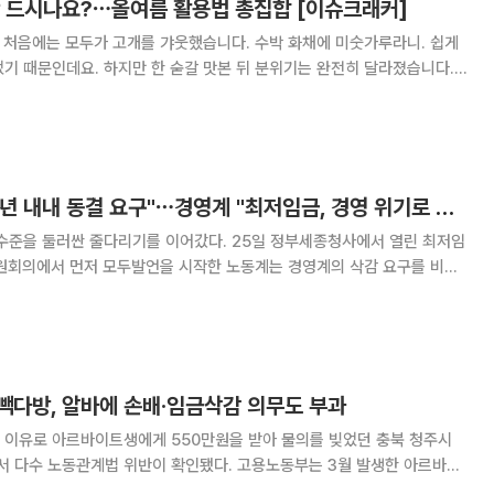
만 드시나요?⋯올여름 활용법 총집합 [이슈크래커]
쉽게
기 때문인데요. 하지만 한 숟갈 맛본 뒤 분위기는 완전히 달라졌습니다.
 감탄이 이어졌고, “조금만 더 주세요”라는 말까지 나왔죠. 11일 MBC
소개된 ‘구미식 수박 화채’
노동계 "경영계, 20년 내내 동결 요구"⋯경영계 "최저임금, 경영 위기로 내몰아"
줄다리기를 이어갔다. 25일 정부세종청사에서 열린 최저임
전원회의에서 먼저 모두발언을 시작한 노동계는 경영계의 삭감 요구를 비판
부터 현재에 이르기까지 20여 년의 세월
빽다방, 알바에 손배·임금삭감 의무도 부과
 이유로 아르바이트생에게 550만원을 받아 물의를 빚었던 충북 청주시
법 위반이 확인됐다. 고용노동부는 3월 발생한 아르바이
관련해 청주의 프랜차이즈(빽다방) 가맹점을 대상으로 진행한 근로감독 결과