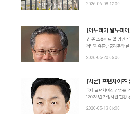
2026-06-08 12:00
를 8일 발표했다. 해당 
[이투데이 말투데이
☆ 존 스튜어트 밀 명언 “국가의 가치는 결국 그것을 구성하고 있는 개개인의 가치다.” 명저 ‘논리체
계’, ‘자유론’, ‘공리주
에 기초해야 하고, 실험이
2026-05-20 06:00
그의 공리주의는 스승인 
[시론] 프랜차이즈
국내 프랜차이즈 산업은 
‘2024년 가맹사업 현황 
수는 36만 개, 매출 규모 117
2026-05-13 06:00
성장과 함께 지속적 관심