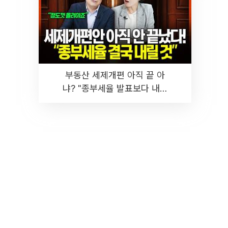
부동산 세제개편 아직 끝 아
냐? "종부세율 발표보다 내릴
것" 장기거주·양도세 전망 I 집
땅지성 I 김인만, 진미윤