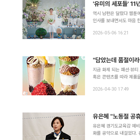
'유미의 세포들' 1
역시 남편은 달랐다 웹툰에
인사를 보내면서도 마음 
거리게 되죠. 티빙(TVING) 오리지널 드라마 ‘유미의 세포들’은 동명의 네이버 웹툰 ‘유미의 세포
2026-05-06 16:21
들’이 원작인데요. 네이버
"담았는데 품절이라니
지금 화제 되는 패션·뷰티
혹은 콘텐츠를 따라 제품을 
의 합성어)의 눈길이 쏠린 곳은 어디일까요? 일교차가 큰
2026-04-30 17:49
다가도 해가 진 후엔 10
유은혜 "노동절 공
유은혜 경기도교육감 예비
화를 공약으로 내걸었다. 