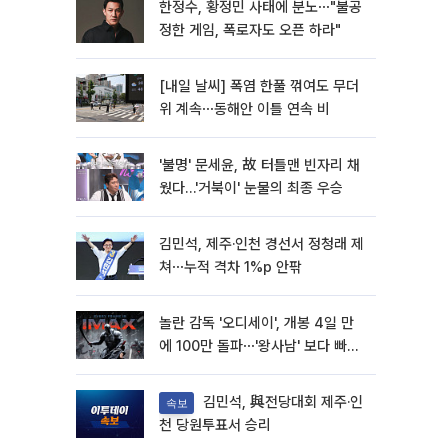
한정수, 황정민 사태에 분노⋯"불공
정한 게임, 폭로자도 오픈 하라"
[내일 날씨] 폭염 한풀 꺾여도 무더
위 계속⋯동해안 이틀 연속 비
'불명' 문세윤, 故 터틀맨 빈자리 채
웠다…'거북이' 눈물의 최종 우승
김민석, 제주·인천 경선서 정청래 제
쳐⋯누적 격차 1%p 안팎
놀란 감독 '오디세이', 개봉 4일 만
에 100만 돌파⋯'왕사남' 보다 빠르
다
김민석, 與전당대회 제주·인
속보
천 당원투표서 승리