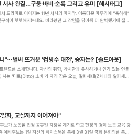
1년 서사 완결…구웅·바비·순록 그리고 유미 [해시태그]
서 드라마로 이어지는 11년 서사의 마지막. 아름다운 마무리에 “축하해”
한구석이 헛헛해지는데요. 바라왔던 그 장면을 담아줘 더 완벽했기에 질척
 웹툰의 대표 로맨스 명작 중
"⋯벌써 뜨거운 '컵빙수 대전', 승자는? [솔드아웃]
 트렌드를 소개합니다. 자신의 취향, 가치관과 유사하거나 인기 있는 인물
사는 '디토(Ditto) 소비'가 자리 잡은 오늘, 잘파세대(Z세대와 알파세대
 요즘입니다. 기온이 20도 이상으로 오르
도 아래로 뚝 떨어져 쌀쌀한
휴일화, 교실까지 이어져야"
후보가 노동절 법정 공휴일 지정을 계기로 학교 현장의 경제·노동 교육 강
유 예비후보는 1일 자신의 페이스북을 통해 3월 31일 국회 본회의를 통과