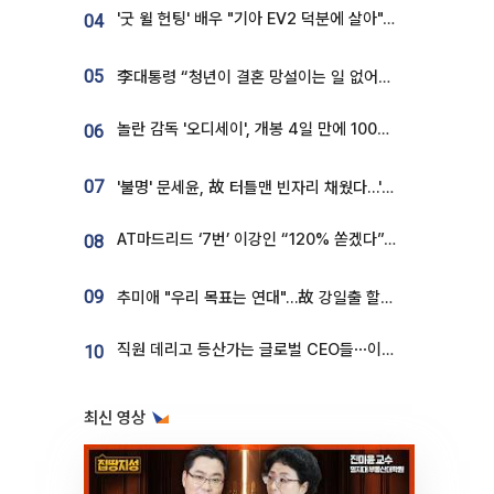
'굿 윌 헌팅' 배우 "기아 EV2 덕분에 살아"…교통사고 후 안전성 극찬
04
05
李대통령 “청년이 결혼 망설이는 일 없어야...제도상 불이익 조사”
놀란 감독 '오디세이', 개봉 4일 만에 100만 돌파⋯'왕사남' 보다 빠르다
06
07
'불명' 문세윤, 故 터틀맨 빈자리 채웠다…'거북이' 눈물의 최종 우승
AT마드리드 ‘7번’ 이강인 “120% 쏟겠다”⋯시메오네 감독 “필요한 선수”
08
09
추미애 "우리 목표는 연대"…故 강일출 할머니 흉상 제막
직원 데리고 등산가는 글로벌 CEO들⋯이유 있었네
10
최신 영상