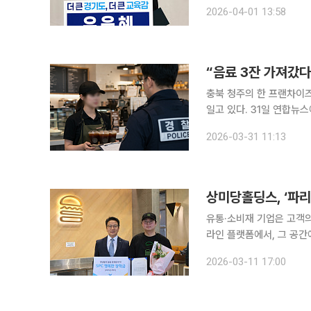
한 '공휴일법 개정안'에 
2026-04-01 13:58
“음료 3잔 가져갔다고
충북 청주의 한 프랜차이
일고 있다. 31일 연합뉴스에 따르면 아르바이트생 A 씨는 지난해 10월 퇴근하면서 아이스 아메리카
노 등 1만2800원 상당
2026-03-31 11:13
치됐다. 경찰은 금액과 
유통·소비재 기업은 고객의
라인 플랫폼에서, 그 공
다. 이런 이유로 이들 기업
2026-03-11 17:00
음을 자연스럽게 여는 기폭