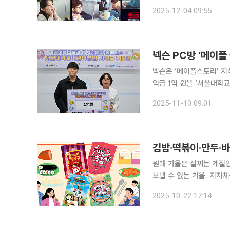
광고를 아우르는 국내 최고
2025-12-04 09:55
대상으로 현업 광고인과 학
넥슨 PC방 ‘메이플
넥슨은 ‘메이플스토리’ 지식
익금 1억 원을 ‘서울대
이름으로 기부했다고 10일 밝혔다. 10월 18일부터 11월 2일까지 총 1
2025-11-10 09:01
픈’은 ‘메이플 아지트’ 정
김밥·떡볶이·만두·바
원래 가을은 살찌는 계절입
보낼 수 없는 가을. 지자체
리 축제가 전국 먹짱들을 유혹합니다. 분식 3대장. 김밥, 떡볶이, 
2025-10-22 17:14
화물 파티가 아쉬운 이들