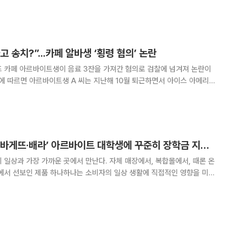
대해 "노동의 가치를 국가가 공식적으로 인정하고 모든 국민의 권리로 확장
한 중요한 진전"이라고 평가했다. 유 예비후보는 최근 발생한 '카페
 송치?”...카페 알바생 ‘횡령 혐의’ 논란
즈 카페 아르바이트생이 음료 3잔을 가져간 혐의로 검찰에 넘겨져 논란이
의 음료 3잔을 무단으로 제조해 가져간 혐의(업무상 횡령)로 최근 불구속 송
관계없이 범죄 혐의가 인정된다고 판단했
상미당홀딩스, ‘파리바게뜨·배라’ 아르바이트 대학생에 꾸준히 장학금 지원[CSR, 기업의 온기③]
 일상과 가장 가까운 곳에서 만난다. 자체 매장에서, 복합몰에서, 때론 온
간에서 선보인 제품 하나하나는 소비자의 일상 생활에 직접적인 영향을 미친
의 사회적 책임(CSR) 활동은 단순한 ESG 경영 전략을 넘어 소비자의 마
제가 된다. 본지는 긴 겨울을 뚫고 따