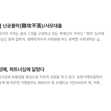
가맹점은 아르바이트생이 무단으로 음료를 마셨다는 이
] 난공불락(難攻不落)/사모대출
의’를 남긴 영국 철학자, 경제학자이자 사회평론가다. 완벽한 사회과학은 실험
 부재한 상태에서 연역법의 역, 즉 귀납법이 채택되어야 한다고 주장했다.
벤담으로부터 물려받았지만, 생시
 성패, 파트너십에 달렸다
외식업과 유통업을 중심으로 지속적 성장을 하고 있다. 공정거래위원회의
통계’에 따르면 가맹본부는 8800여 개, 브랜드는 1만2000여 개, 가맹점
조원으로 국내 시장의 한 축으로 자리 잡았다. 그간 프랜차이즈 산업
을 받은 것은 프랜차이즈 본부