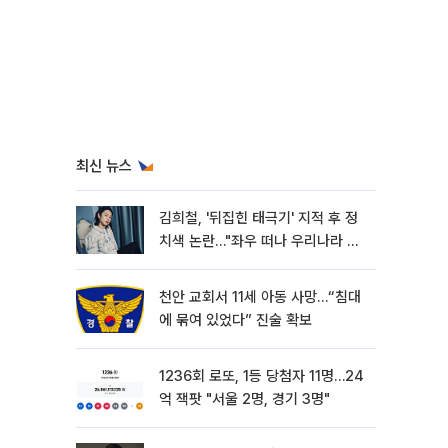
최신 뉴스
김희철, '뒤집힌 태극기' 지적 후 정
치색 논란…"좌우 떠나 우리나라 국
기"
천안 교회서 11세 아동 사망…“침대
에 묶여 있었다” 진술 확보
1236회 로또, 1등 당첨자 11명…24
억 잭팟 "서울 2명, 경기 3명"