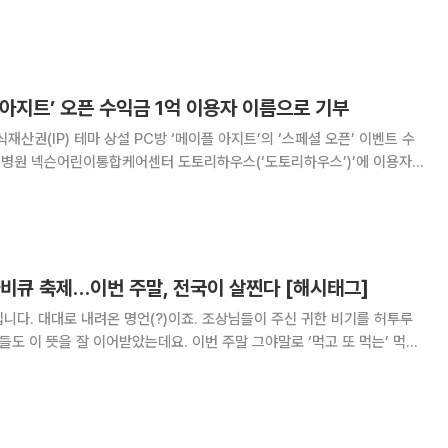
 권위의 광고제로 올해 32회째를 맞았다. 매년 약 2000여 편의 작품을
계 교수, 전문 심사위원단이 각 작품
 아지트’ 오픈 수익금 1억 이용자 이름으로 기부
재산권(IP) 테마 상설 PC방 ‘메이플 아지트’의 ‘스페셜 오픈’ 이벤트 수
학교병원 넥슨어린이통합케어센터 도토리하우스(‘도토리하우스’)’에 이용자
6일 동안 진행한 ‘스페셜 오
식 오픈을 기념해 21인의
비큐 축제…이번 주말, 전국이 살찐다 [해시태그]
니다. 대대로 내려온 명언(?)이죠. 조상님들이 주신 귀한 비기를 허투루
들도 이 뜻을 잘 이어받았는데요. 이번 주말 그야말로 ‘먹고 또 먹는’ 먹거
만두가 한날한시에 맞붙고요. 탄수
을 위해 바비큐도 등판합니다