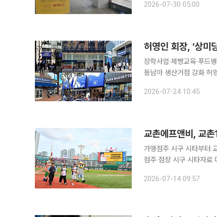
2026-07-30 05:00
트생을 한 명을 고용할 때
허영인 회장, ‘상미
장학사업·제빵교육·푸드뱅크
동남아 생산거점 강화 허영인 회장이 이끄는 상미당홀딩스가 창업 초기부터 이어온 '상미당 정신'을
바탕으로 장학사업과 취약
2026-07-24 10:45
교촌에프앤비, 교촌
가맹점주 시구 시타부터 
점주 점장 시구 시타자로 마운드 올라 교촌에프앤비가 롯데 자이언
여하는 특별한 스포츠 이벤트를 진행했다. 국내 프랜차이
2026-07-14 09:57
14일 부산 사직야구장에서