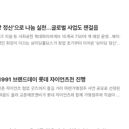
 비슷한 돈이 들어가는 점을 고
당 정신’으로 나눔 실천…글로벌 사업도 잰걸음
 지원 등 사회공헌 확대파리바게뜨 15개국 750여 개 매장 운영…북미·
계층 지원 등 사회공헌 활동을 이어가는 한편, 파리바게뜨를 중심으로 글
로벌 사업 확대에도 속도를 내고 있다. 상미당홀딩스는 1998년 푸드
1991 브랜드데이 롯데 자이언츠전 진행
교촌 자이언츠 협업 굿즈까지 즐길 거리 마련가맹점주 사연 공모로 선정된
츠와 함께 가맹점주와 직원이 참
즈 교촌치킨을 운영하는 교촌에프앤비는
 '교촌1991 브랜드데이'를 열고 현장을 찾은