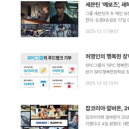
세븐틴 ‘메보즈’, 
그룹 세븐틴의 두 메인 보컬
한다. 도겸X승관은 17일 0시 하이브 레이블즈 공식 유튜브 채널을 통해 ‘소야곡’의 트레일러 ‘언 오
디너리 러브(An Ordinar
2025-12-17 08:01
궤적에 선 연인들의 이야
허영인의 행복한 장학
SPC그룹이 'SPC 행복한장학금
반기 SPC행복한장학금 장
행복한장학금은 '매장에서 
2025-12-12 13:01
장 뜻에 따라 매장에서 
잡코리아·알바몬, 
잡코리아와 알바몬이 202
지했다고 4일 밝혔다. 대한민국광고대상은 한국광고총연합회가 주관하는 TV·디지털·인쇄·옥외 등