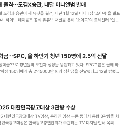
새해 출격⋯도겸X승관, 내달 미니앨범 발매
 도겸과 승관이 새 유닛을 결성, 내년 1월 12일 미니 1집 ‘소야곡’을 발표
y Love)’를 공개, 신보를 향한 글로벌 팬들의 기대감을 키웠다. 각기 다른
기가 담겼
금⋯SPC, 올 하반기 청년 150명에 2.5억 전달
'으로 청년들의 도전과 성장을 응원하고 있다. SPC그룹은 올해 하
학생 150명에게 총 2억5000만 원의 장학금을 전달했다고 12일 밝혔다.
일하는 젊은이들이 꿈을 키울 수 있도록 지원하라'는 허영인 SPC그룹 회
근무하는 대학생 아르바이트 직원
2025 대한민국광고대상 3관왕 수상
5 대한민국광고대상 TV영상, 온라인 영상 부문 등에서 통합 3관왕을 차