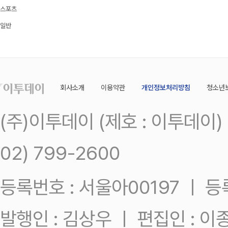
스포츠
일반
회사소개
이용약관
개인정보처리방침
청소년
(주)이투데이 (제호 : 이투데이
02) 799-2600
등록번호 : 서울아00197 ㅣ 등록일
발행인 : 김상우 ㅣ 편집인 : 