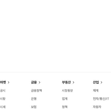
마켓
금융
부동산
산업
공시
금융정책
시장동향
재계
시황
은행
업계
전자/통신/IT
시세
보험
정책
자동차