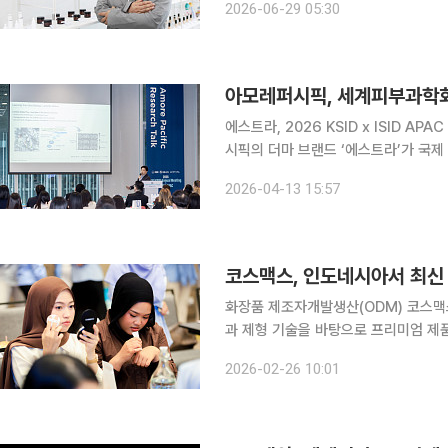
2026-06-29 05:30
이 본격화한 모습이다.
아모레퍼시픽, 세계피부과학회
에스트라, 2026 KSID x ISID AP
시픽의 더마 브랜드 ‘에스트라’가 국제
로벌 연구 생태계 구축에 속도를 내고 있다. 에스트라는 9일부터 사흘간 열린 ‘2026
2026-04-13 15:57
학회-세계피부연구학회 아시아·태평양
코스맥스, 인도네시아서 최신
화장품 제조자개발생산(ODM) 코스맥스
과 제형 기술을 바탕으로 프리미엄 제
공략한다. 코스맥스인도네시아는 이달 13일 인도네시아 자카르타에서 제6회 ‘코스맥스 이노베이션
2026-02-26 10:01