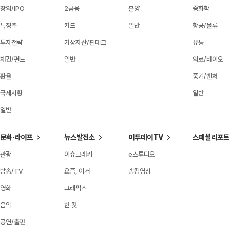
장외/IPO
2금융
분양
중화학
특징주
카드
일반
항공/물류
투자전략
가상자산/핀테크
유통
채권/펀드
일반
의료/바이오
환율
중기/벤처
국제시황
일반
일반
문화·라이프
뉴스발전소
이투데이TV
스페셜리포트
관광
이슈크래커
e스튜디오
방송/TV
요즘, 이거
랭킹영상
영화
그래픽스
음악
한 컷
공연/출판