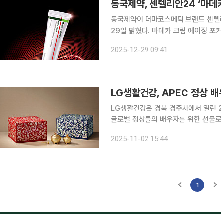
동국제약, 센텔리안24 ‘마데
동국제약이 더마코스메틱 브랜드 센텔리
29일 밝혔다. 마데카 크림 에이징 포커스는 2015년 출시 이후 10년 동안 누적판매량 8500만 개
(2025년 11월 기준)를 달성하며 사랑
2025-12-29 09:41
번 신제품은 안티에이징부터 스킨 롱제
LG생활건강, APEC 정상 배
LG생활건강은 경북 경주시에서 열린 
글로벌 정상들의 배우자를 위한 선물로 ‘더후
년 장생하는 산삼의 긴 생명력을 바탕으로 
2025-11-02 15:44
학을 담은 더후 브랜드의 하이엔드 안
1