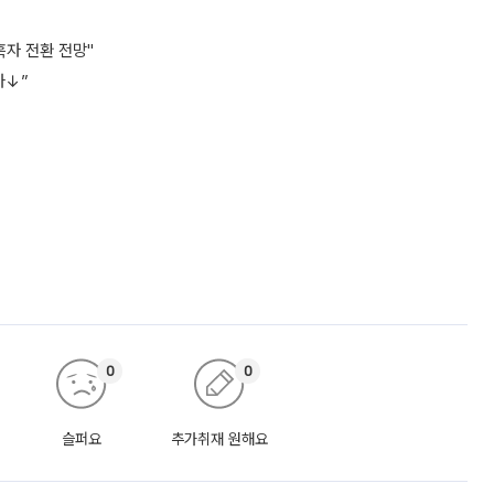
자 전환 전망"
가↓”
0
0
슬퍼요
추가취재 원해요