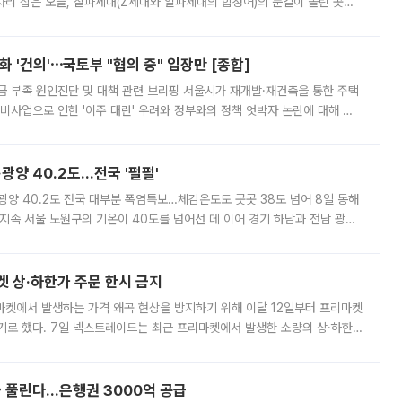
'가 자리 잡은 오늘, 잘파세대(Z세대와 알파세대의 합성어)의 눈길이 쏠린 곳은
리는 공연장. 응원봉만큼이나 눈에 띄는 게 있습니다. 공연이 시작되기
 '건의'⋯국토부 "협의 중" 입장만 [종합]
급 부족 원인진단 및 대책 관련 브리핑 서울시가 재개발·재건축을 통한 주택
비사업으로 인한 '이주 대란' 우려와 정부와의 정책 엇박자 논란에 대해 정
실장은 2031년까지 31만 가구 착공 목표에 차질이 없다는 입장이나,
·광양 40.2도…전국 '펄펄'
·광양 40.2도 전국 대부분 폭염특보…체감온도도 곳곳 38도 넘어 8일 동해
지속 서울 노원구의 기온이 40도를 넘어선 데 이어 경기 하남과 전남 광양
. 전국 대부분 지역에 폭염특보가 내려진 가운데 곳곳에서 39~40도 안팎
켓 상·하한가 주문 한시 금지
마켓에서 발생하는 가격 왜곡 현상을 방지하기 위해 이달 12일부터 프리마켓
기로 했다. 7일 넥스트레이드는 최근 프리마켓에서 발생한 소량의 상·하한
, 주문 오류로 인한 가격 급등락을 최소화하기 위한 비상 대응방안을 발표
 풀린다…은행권 3000억 공급