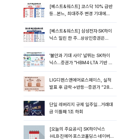
[베스트&워스트] 코스닥 10% 급반
등…본느, 최대주주 변경 기대에
270% 폭등
[베스트&워스트] 삼성전자·SK하이
닉스 밀린 한 주…상상인증권은
85% 급등
'불안과 기대 사이' 널뛰는 SK하이
닉스…증권가 "HBM4·LTA 기반 펀
터멘털 견고"
LIG디펜스앤에어로스페이스, 실적
발표 후 급락→반등⋯증권가 “28년
까지 튼튼”
단일 레버리지 규제 일주일…거래대
금 이틀째 1조 하회
[오늘의 주요공시] SK하이닉스
·HLB·진에어·포스코홀딩스·네이버·