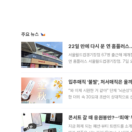
주요 뉴스
22일 만에 다시 문 연 홈플러스
서울월드컵경기장점 67명 출근해 재개점 
연 홈플러스 서울월드컵경기장점. 7일 
우유, 과일 같은 신선식품이 차근차근 자
입추매직 '불발', 처서매직은 올
“와 이제 시원한 거 같아” 단체 ‘뇌손상
한 더위 속 30도대 초반이 상대적으로
지역에 있었습니다. 7월 말에는 서풍과
콘서트 갈 때 응원봉만?⋯'최애'
지금 화제 되는 패션·뷰티 트렌드를 소개