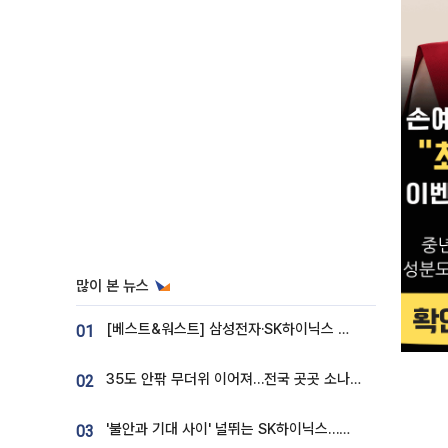
많이 본 뉴스
[베스트&워스트] 삼성전자·SK하이닉스 밀린 한 주…상상인증권은 85% 급등
01
35도 안팎 무더위 이어져…전국 곳곳 소나기 [오늘 날씨]
02
'불안과 기대 사이' 널뛰는 SK하이닉스…증권가 "HBM4·LTA 기반 펀터멘털 견고"
03