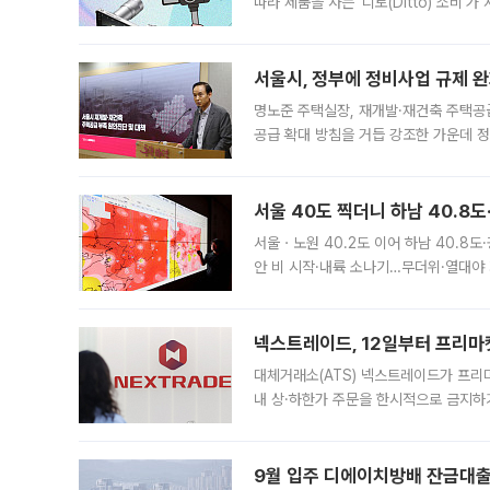
따라 제품을 사는 '디토(Ditto) 소비
어디일까요? 아이돌 콘서트 시작을 기다
서울시, 정부에 정비사업 규제 완화
명노준 주택실장, 재개발·재건축 주택공
공급 확대 방침을 거듭 강조한 가운데 정
면 반박하고 나섰다. 명노준 서울시 주택
서울 40도 찍더니 하남 40.8도
서울ㆍ노원 40.2도 이어 하남 40.8도
안 비 시작·내륙 소나기…무더위·열대야 
에서도 40도를 웃도는 기온이 관측됐다
의 극심한
넥스트레이드, 12일부터 프리마
대체거래소(ATS) 넥스트레이드가 프리
내 상·하한가 주문을 한시적으로 금지하
가 체결 사례와 관련해 설명자료를 내고
9월 입주 디에이치방배 잔금대출