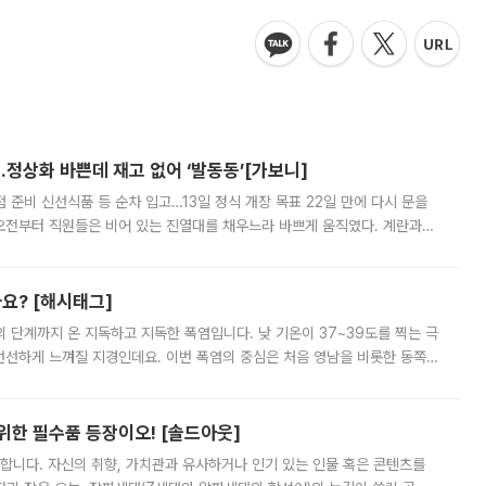
…정상화 바쁜데 재고 없어 ‘발동동’[가보니]
준비 신선식품 등 순차 입고…13일 정식 개장 목표 22일 만에 다시 문을
오전부터 직원들은 비어 있는 진열대를 채우느라 바쁘게 움직였다. 계란과
리를 잡기 시작했지만, 매장 곳곳엔 여전히 텅 빈 매대가 먼저 눈에 들어왔
까요? [해시태그]
’의 단계까지 온 지독하고 지독한 폭염입니다. 낮 기온이 37~39도를 찍는 극
 선선하게 느껴질 지경인데요. 이번 폭염의 중심은 처음 영남을 비롯한 동쪽
 북서풍이 산맥을 넘어 영남 쪽으로 내려오면서 뜨겁고 건조해졌는데요.
 위한 필수품 등장이오! [솔드아웃]
합니다. 자신의 취향, 가치관과 유사하거나 인기 있는 인물 혹은 콘텐츠를