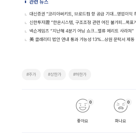
관련 뉴스
대신증권 "코리아써키트, 브로드컴 향 공급 기대…영업이익 흑
신한투자證 “한온시스템, 구조조정 관련 여진 불가피…목표
넥슨게임즈 “지난해 4분기 어닝 쇼크…밸류 메리트 사라져”
美 클래리티 법안 연내 통과 가능성 13%…상원 문턱서 제동
#주가
#상한가
#하한가
0
0
좋아요
화나요