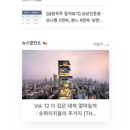
대우건설 등
[급등락주 짚어보기] 상상인증권ㆍ
유니켐 2연속, 본느 6연속 ‘상한
가’⋯M&A 훈풍 분 증시
뉴스발전소
Vol. 12 이 집은 대체 얼마일까
: 슈퍼리치들의 주거지 [THE
RARE]