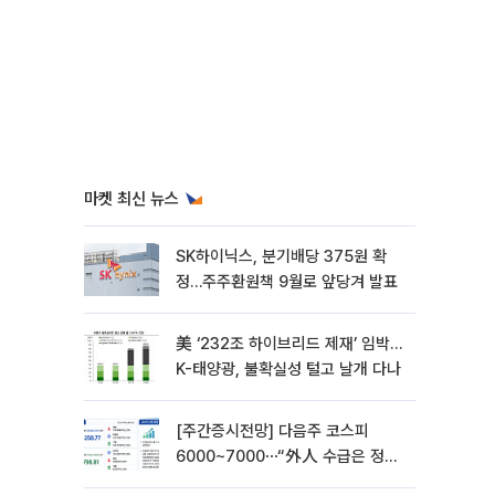
마켓 최신 뉴스
SK하이닉스, 분기배당 375원 확
정…주주환원책 9월로 앞당겨 발표
美 ‘232조 하이브리드 제재’ 임박…
K-태양광, 불확실성 털고 날개 다나
[주간증시전망] 다음주 코스피
6000~7000⋯“外人 수급은 정책
이 변수”