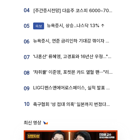
04
[주간증시전망] 다음주 코스피 6000~7000⋯“外人 수급은 정책이 변수”
뉴욕증시, 상승...나스닥 1.3% ↑
05
속보
뉴욕증시, 연준 금리인하 기대감 꺾이자 상승...S&P500 사상 최고치 [종합]
06
'나혼산' 류혜영, 고경표와 16년산 우정…"자취방서 부모님과 마주쳐"
07
'차쥐뿔' 이준영, 포켓몬 카드 열혈 팬⋯"리셀러 처단할 것"
08
LIG디펜스앤에어로스페이스, 실적 발표 후 급락→반등⋯증권가 “28년까지 튼튼”
09
10
축구협회 '성 접대 의혹' 일본까지 번졌다…日 심판 실명 공개
최신 영상