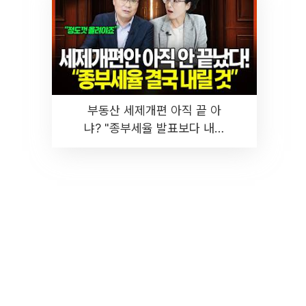
부동산 세제개편 아직 끝 아
냐? "종부세율 발표보다 내릴
것" 장기거주·양도세 전망 I 집
땅지성 I 김인만, 진미윤