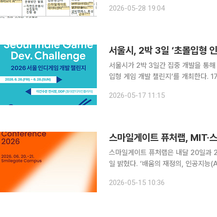
야에 대한 추가 자금지원에 나선다. 
2026-05-28 19:04
으로 감당하기 어려운 초기 투자 위험
서울시, 2박 3일 ‘초몰입형 
서울시가 2박 3일간 집중 개발을 통해
입형 게임 개발 챌린지’를 개최한다. 17일 시에 따르면 이번 행사는 기존의 단순한 친목 도모나 아이
디어 구상을 넘어 실제 상용화와 후속 
2026-05-17 11:15
근 글로벌 게임 시장에서는 소규모 인
스마일게이트 퓨처랩, MIT·
스마일게이트 퓨처랩은 내달 20일과 21
일 밝혔다. ‘배움의 재정의, 인공지능(AI) 그리고 에이전시(Agency)’라는 주제로 진행한다. 인간과
미래 기술의 관계를 새롭게 정의하고 A
2026-05-15 10:36
를 제안한다. 에이전시는 학술, 교육 