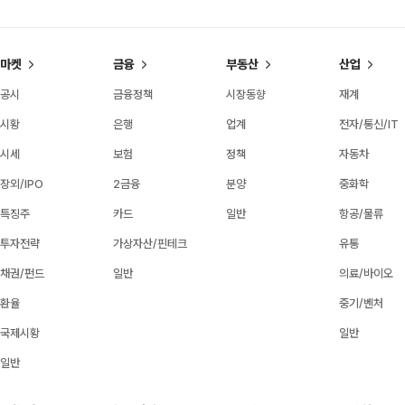
마켓
금융
부동산
산업
공시
금융정책
시장동향
재계
시황
은행
업계
전자/통신/IT
시세
보험
정책
자동차
장외/IPO
2금융
분양
중화학
특징주
카드
일반
항공/물류
투자전략
가상자산/핀테크
유통
채권/펀드
일반
의료/바이오
환율
중기/벤처
국제시황
일반
일반