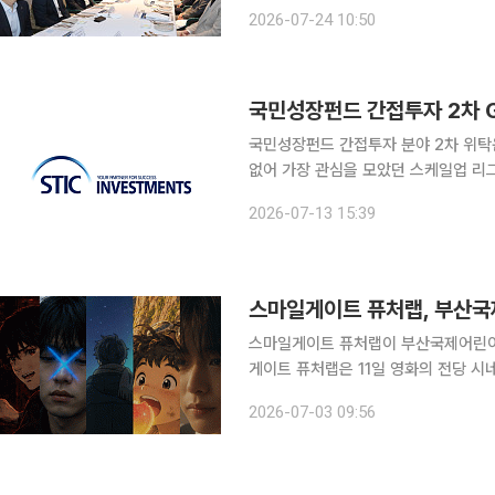
주요 자산운용사 및 투자자문사 최고경
2026-07-24 10:50
이번 오찬 간담회는 급변하는 금융시장
국민성장펀드 간접투자 2차 G
국민성장펀드 간접투자 분야 2차 위탁운
없어 가장 관심을 모았던 스케일업 리
고 최종 낙점됐다. 13일 한국산업은행에 따르면 국민성장펀드 간접투자 분야 정책성펀드 2차 출자
2026-07-13 15:39
사업 최종 GP 선정을 마무리하고 결과
스마일게이트 퓨처랩이 부산국제어린이청소
게이트 퓨처랩은 11일 영화의 전당 시네
함께 그리는 우리들의 세계’를 개최한다고 3일 밝혔다. 퓨처랩의 AI 영상
2026-07-03 09:56
Film 2026’에 참가한 창작자가 직접