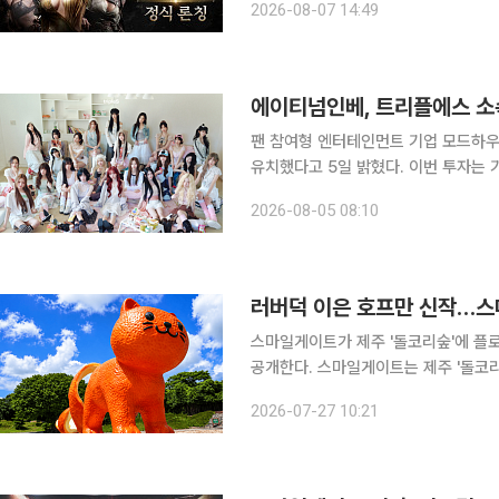
2026-08-07 14:49
'에데리온'과 그 이면의 세계 '오르테
에이티넘인베, 트리플에스 소
팬 참여형 엔터테인먼트 기업 모드하우스
유치했다고 5일 밝혔다. 이번 투자는
독으로 참여했다. 지난해 8월 IMM
2026-08-05 08:10
스트먼트가 참여한 시리즈 B 라운드를 
러버덕 이은 호프만 신작…스마
스마일게이트가 제주 '돌코리숲'에 플로렌타인 호프만의 대형 신작 ‘탠저린 캣(Tangerine Cat)’을
공개한다. 스마일게이트는 제주 '돌코리숲'에 플로렌타인 호프만의 대형 신작 '탠저린 캣'을 설치했
다고 27일 밝혔다. 플로렌타인 호프만은 2014년 서울 석촌호수에 초대형 공공미술 작품 '러버덕
2026-07-27 10:21
(Rubber Duck)'을 선보인 네덜란