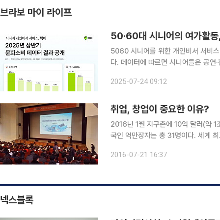
브라보 마이 라이프
50·60대 시니어의 여가활동
5060 시니어를 위한 개인비서 서비스
다. 데이터에 따르면 시니어들은 공연·
하는 것으로 나타났다. ㈜토끼와두꺼비가
2025-07-24 09:12
스다. AI 기술과 실제 비서학과 출신
취업, 창업이 중요한 이유?
2016년 1월 지구촌에 10억 달러(약 
국인 억만장자는 총 31명이다. 세계 최고 부호는 마이크로소프트 빌 게이츠’ 750억 달러(약 82조
원)로 1위이고, 스페인 패션업체 자라의 오르테가가 670억 달러로 2위, 워런 버핏이 608억 달
2016-07-21 16:37
3위이다. 멕시코의 재벌 카를로스 슬
넥스블록