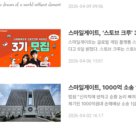
억원의 투자금을 확보했다. 이번 투자는 △스톤브릿지벤처스 △유안타인베스트먼트 △스틱벤처스
2026-04-09 09:06
△스마일게이트인베스트먼트 △민트벤처
스마일게이트, ‘스토브 크루’
스마일게이트는 글로벌 게임 플랫폼 스토
다고 6일 밝혔다. 스토브 크루는 스토브 플랫폼에 입점한 게임을 직접 플레이하고 리뷰와 SNS 콘
텐츠를 제작하는 공식 마케팅 서포터즈
2026-04-06 15:01
험하고 게임업계와 마케팅에 관심이 많
스마일게이트, 1000억 소송 
법원 “신의칙에 반하고 순환 논리 빠져” 스마일게이트가 스마일게이트RPG 상장 무산을 둘
제기된 1000억원대 손해배상 소송 1심에서 패소했다. 서울중앙지법
사)는 2일 미래에셋증권이 스마일게이
2026-04-02 16:17
게 1000억원과 지연이자를 지급하라”