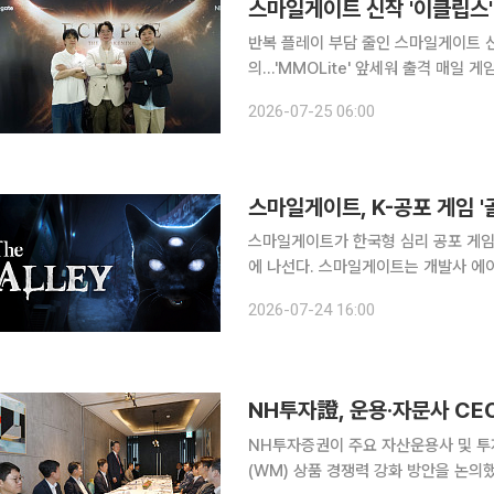
스마일게이트 신작 '이클립스'
반복 플레이 부담 줄인 스마일게이트 
의…'MMOLite' 앞세워 출격 매일 게임에 접속해야 하는 부담과 경쟁 피로를 줄인 새로운 게임이 나
온다. 스마일게이트가 이용자가 자신의 
2026-07-25 06:00
닝'로 게임
스마일게이트, K-공포 게임 '
스마일게이트가 한국형 심리 공포 게임 
에 나선다. 스마일게이트는 개발사 에이아이엑스랩(AIXLAB), 공동 퍼블리셔 써마이트 게임즈
(Thermite Games)와 함께 '골목
2026-07-24 16:00
해 10월 스토브를 통해 국내에 먼저 
NH투자증권이 주요 자산운용사 및 투
(WM) 상품 경쟁력 강화 방안을 논의했다. 24일 NH투자증권은 지난 22일 서울 여의