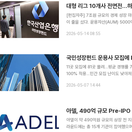
[편집자주] 7조원 규모의 경제 성장 
이 줄을 섰다. 운용자산(AUM) 50
드운용사(PE), 모험자본 공급자로 나
2026-05-14 08:55
성장펀드 운용사 경쟁 구도를 살펴보고
국민성장펀드 운용사 모집에 
11곳 모집에 81곳 몰려…평균 경쟁률 7
100% 적용…민간 모집 난이도 낮아져" 국민성장펀드 1차 위탁운용사(GP) 접수 결과 총 81
지원하며 높은 관심을 입증했다. 이번 
2026-05-07 14:44
드운용사(PE)가 대거 합류하며 치열
아델, 490억 규모 Pre-I
아델이 약 490억원 규모의 상장 전 지분
라운드에는 총 15개 기관이 참여했으며