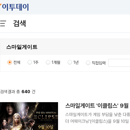
검색
전체
1주
1개월
1년
직접입력
검색결과 총
640
건
스마일게이트 '이클립스' 9월
스마일게이트가 게임 부담을 낮춘 다중
더 어웨이크닝'(이클립스)을 9월 10일 정식 출시한다. 스마일게이트는
월 10일로 확정하고 사전등록을 진행한다고 7일 밝혔다. 이클립