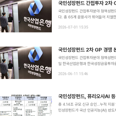
국민성장펀드 간접투자 2차 
국민성장펀드 간접투자분야 정책성펀드의
다. 총 65개 운용사가 뛰어들어 치열한
숏리스트가 확정됐다. 특히, 한 곳의
2026-07-01 15:35
국민성장펀드 2차 GP 경쟁
국민성장펀드 간접투자분야 정책성펀드 2
일 한국산업은행과 한국성장금융투자운
결과 총 65곳이 지원했다. 이번 2차
2026-06-11 15:46
원 규모의 펀드 조성을 목표로 한다. 중
국민성장펀드, 퓨리오사AI 등
총 4.14조 규모 신규 승인…누적 지원
민성장펀드가 국산 인공지능(AI) 반도