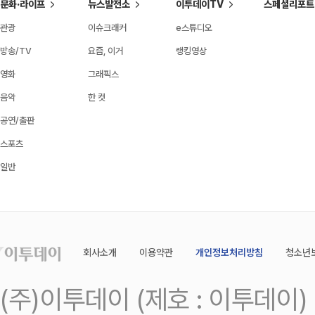
문화·라이프
뉴스발전소
이투데이TV
스페셜리포트
관광
이슈크래커
e스튜디오
방송/TV
요즘, 이거
랭킹영상
영화
그래픽스
음악
한 컷
공연/출판
스포츠
일반
회사소개
이용약관
개인정보처리방침
청소년
(주)이투데이 (제호 : 이투데이