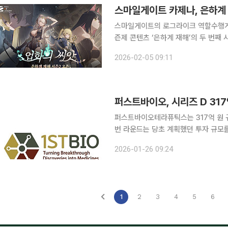
스마일게이트 카제나, 은하계 
스마일게이트의 로그라이크 역할수행게임
즌제 콘텐츠 ‘은하계 재해’의 두 번째 시즌 ‘업화의 씨
로운 시즌에서 카제나는 성우의 풀더빙
2026-02-05 09:11
퍼스트바이오, 시리즈 D 317
퍼스트바이오테라퓨틱스는 317억 원 규
번 라운드는 당초 계획했던 투자 규모를
이른다. 이번 투자 라운드에는 기존 주요 투자자와 신규 재무적 투자자, 전략적 파트너는 물론 기업
2026-01-26 09:24
공개(IPO) 주관사까지 참여했다. 기
1
2
3
4
5
6