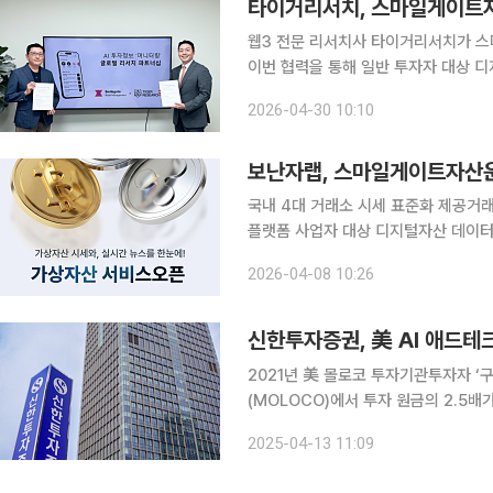
타이거리서치, 스마일게이트자
웹3 전문 리서치사 타이거리서치가 
이번 협력을 통해 일반 투자자 대상 디지털자
스마일게이트자산운용과 리서치 파트너십 양
2026-04-30 10:10
은 타이거리서치의 블록체인·디지털자
보난자랩, 스마일게이트자산운
국내 4대 거래소 시세 표준화 제공거래
플랫폼 사업자 대상 디지털자산 데이터 인프라 확대 디지털자산 데이터 
사인 스마일게이트자산운용의 투자정보 
2026-04-08 10:26
난자랩은 머니터링에 업비트, 빗썸, 코인
신한투자증권, 美 AI 애드테크
2021년 美 몰로코 투자기관투자자 ‘구주 매각’ 형태 
(MOLOCO)에서 투자 원금의 2.5배
미국의 인공지능(AI) 머신러닝 기반 광고 자동화 서비스기
2025-04-13 11:09
반기 스마일게이트인베스트먼트와 공동