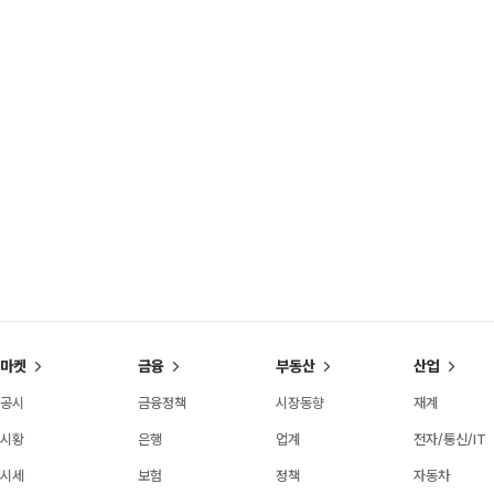
마켓
금융
부동산
산업
공시
금융정책
시장동향
재계
시황
은행
업계
전자/통신/IT
시세
보험
정책
자동차