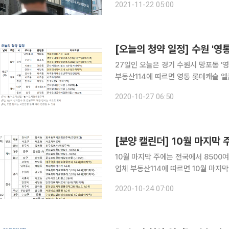
2021-11-22 05:00
64㎡형 분양권 시세는 분양가보다 15
[오늘의 청약 일정] 수원 '영
27일인 오늘은 경기 수원시 망포동 '영통 롯
부동산114에 따르면 영통 롯데캐슬 엘
안양시 박달동 '안양 리버 자이르네'가 이날 1순위 청약을 
2020-10-27 06:50
권 청년주택'과 서초구 서초동 '서초 자
[분양 캘린더] 10월 마지막 
10월 마지막 주에는 전국에서 8500여 가구가 분양시장에
업체 부동산114에 따르면 10월 마지막
양을 시작한다. 경기 남양주시 별내동 
2020-10-24 07:00
스’, 전남 순천시 조곡동 ‘e편한세상