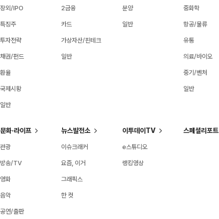
장외/IPO
2금융
분양
중화학
특징주
카드
일반
항공/물류
투자전략
가상자산/핀테크
유통
채권/펀드
일반
의료/바이오
환율
중기/벤처
국제시황
일반
일반
문화·라이프
뉴스발전소
이투데이TV
스페셜리포트
관광
이슈크래커
e스튜디오
방송/TV
요즘, 이거
랭킹영상
영화
그래픽스
음악
한 컷
공연/출판