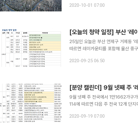
가 일반분양 물량으로 공급된다. 지역별
2020-10-01 07:00
구로 대구가 가장 많다.
[오늘의 청약 일정] 부산 '레
25일인 오늘은 부산 연제구 거제동 '레이카운티' 등이 
따르면 레이카운티를 포함해 울산 중구 복
충남 천안시 신방동 '천안신방 삼부르네상스' 등이 1순
2020-09-25 06:50
럴 대원칸타빌'과 경북 성주군 성주읍 
[분양 캘린더] 9월 넷째 주 
9월 넷째 주 전국에서 1만1662가구가 분양 시장에 나온다. ◇
114에 따르면 다음 주 전국 12개 단지
의정부시 의정부동 '의정부역 스카이자이
2020-09-19 07:00
다. ◇당첨자 발표(19개 단지) 당첨자