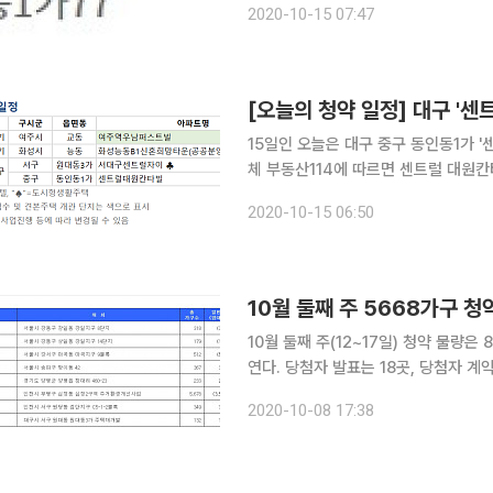
2020-10-15 07:47
첨자를 발표했다. 청약 당첨 사
[오늘의 청약 일정] 대구 '센
15일인 오늘은 대구 중구 동인동1가 '센트럴
체 부동산114에 따르면 센트럴 대원칸
대구 서구 원대동3가 '서대구 센트럴 자이'
2020-10-15 06:50
교동 '여주역 우남퍼스트빌'은 이날부
10월 둘째 주 5668가구 
10월 둘째 주(12~17일) 청약 물량
연다. 당첨자 발표는 18곳, 당첨자 계약은 18곳이다. 8일 부동산 리
다음 주 청약접수가 실시되는 단지는 8곳이다. 12일 △고덕강일지구 8단지(국
2020-10-08 17:38
파크 14단지(국민임대) △마곡지구 9