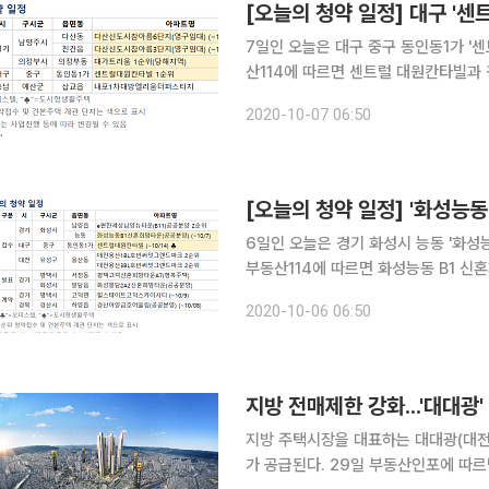
[오늘의 청약 일정] 대구 '센
7일인 오늘은 대구 중구 동인동1가 '센트럴 대원
산114에 따르면 센트럴 대원칸타빌과 
을 받는다. 경기 남양주시 다산동 '다
2020-10-07 06:50
를 모집한다. 충남 예산군 삽교읍
[오늘의 청약 일정] '화성능
6일인 오늘은 경기 화성시 능동 '화성능동 B1
부동산114에 따르면 화성능동 B1 신
동인동1가 '센트럴 대원칸타빌' 오피스텔도 14일까
2020-10-06 06:50
고덕 신
지방 전매제한 강화...'대대광
지방 주택시장을 대표하는 대대광(대전
가 공급된다. 29일 부동산인포에 따르면 올해 말까지 대대광 지역에는 21개 단지 1만3000여 가구