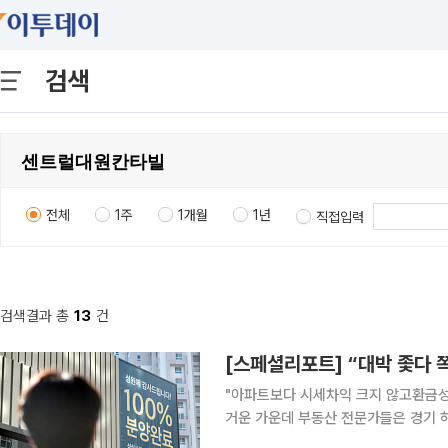
검색
전체
1주
1개월
1년
직접입력
검색결과 총
13
건
[스페셜리포트] “대박 좇다 
"아파트보다 시세차익 크지 않고환금성 떨어져…신중한 투자
거운 가운데 부동산 전문가들은 경기 
해야 한다고 지적했다. 21일 이투데이 취재 결과 대구 중구 동인동 센트럴대원칸타빌 오피스텔 전용