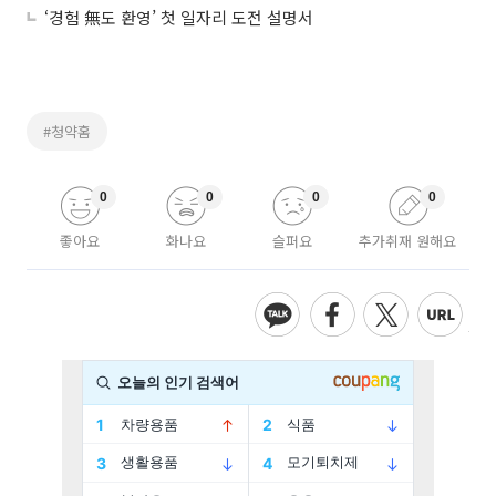
‘경험 無도 환영’ 첫 일자리 도전 설명서
#청약홈
0
0
0
0
좋아요
화나요
슬퍼요
추가취재 원해요