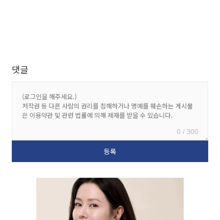
댓글
0 / 300