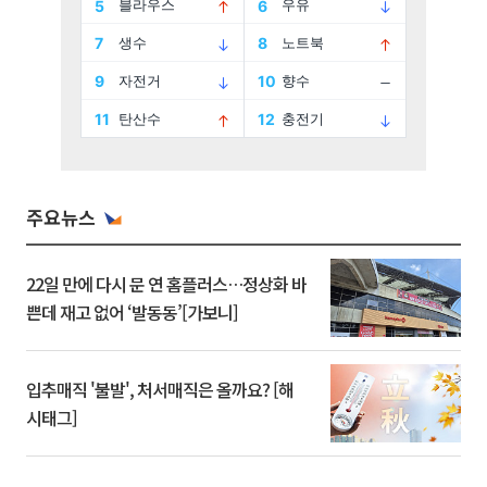
주요뉴스
22일 만에 다시 문 연 홈플러스…정상화 바
쁜데 재고 없어 ‘발동동’[가보니]
입추매직 '불발', 처서매직은 올까요? [해
시태그]