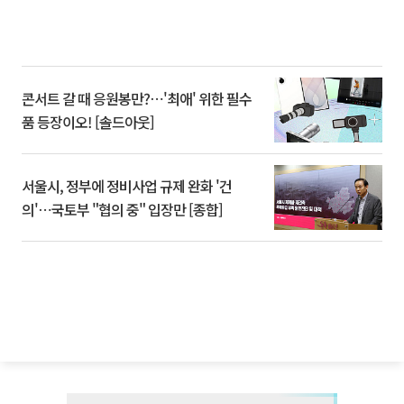
콘서트 갈 때 응원봉만?⋯'최애' 위한 필수
품 등장이오! [솔드아웃]
서울시, 정부에 정비사업 규제 완화 '건
의'⋯국토부 "협의 중" 입장만 [종합]