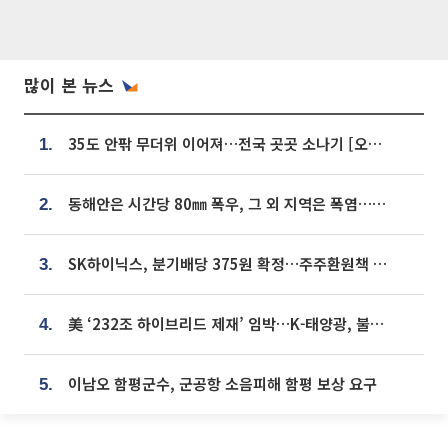
많이 본 뉴스
35도 안팎 무더위 이어져…전국 곳곳 소나기 [오늘 날씨]
1.
동해안은 시간당 80㎜ 폭우, 그 외 지역은 폭염…‘극과 극 날씨’
2.
SK하이닉스, 분기배당 375원 확정…주주환원책 9월로 앞당겨 발표
3.
美 ‘232조 하이브리드 제재’ 임박…K-태양광, 불확실성 털고 날개 다나
4.
이남오 함평군수, 군공항 소음피해 함평 보상 요구
5.