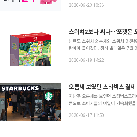
피 생두와 1대1 교환이 가능한 디지털
2026-06-23 10:36
‘브라질 세
스위치2보다 싸다⋯‘포켓몬 
닌텐도 스위치 2 본체와 스위치 2 전용
판매에 들어갔다. 정식 발매일은 7월 2일이
에 따르면 세트 상품에는 닌텐도 스위치
2026-06-18 14:22
용자는 닌텐도 e숍에서 게임을 내려받
오름세 보였던 스타벅스 결제 
지난주 오름세를 보였던 스타벅스코리아
등으로 소비자들의 이탈이 가속화했을 것으로 보인다. 17일 업계에
인덱스는 8~14일 스타벅스의 주간 신
2026-06-17 11:50