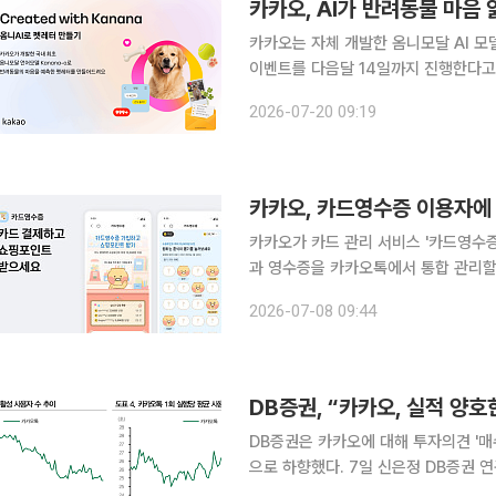
카카오, AI가 반려동물 마음 
카카오는 자체 개발한 옴니모달 AI 모델 
이벤트를 다음달 14일까지 진행한다고 밝혔다. 이번 이벤트는 카나나-오가 반려
분석한 뒤 속마음을 유추해 메시지가 담긴
2026-07-20 09:19
다. 이용자들이 일상에서 AI 기술을 더
카카오, 카드영수증 이용자에 
카카오가 카드 관리 서비스 '카드영수
과 영수증을 카카오톡에서 통합 관리할 수
8일 카드 관리 서비스 '카드영수증'의
2026-07-08 09:44
카드영수증은 별도 애플리케이션 설치 
DB증권, “카카오, 실적 양
DB증권은 카카오에 대해 투자의견 '매
으로 하향했다. 7일 신은정 DB증권 연구원에 따르면 카카오의 2026년 2분기 연결 기준 매출액은
전년 동기 대비 0.8% 감소한 2조12