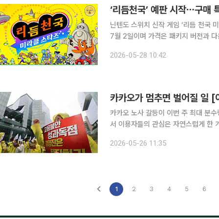
‘리듬천국’ 예판 시작⋯구매 
닌텐도 스위치 신작 게임 ‘리듬 천국 미라클 
7월 2일이며 가격은 패키지 버전과 다운
모두 지원한다. 다운로드 버전은 현재 닌텐도 e숍에
2026-05-28 10:42
카카오가 멈추면 벌어질 일 
카카오 노사 갈등이 이번 주 최대 분수
서 이용자들의 관심은 자연스럽게 한 
냐”는 겁니다. 전국화학섬유식품산업노동조합 카카오지회는 27일 오후 3시 경기지방노동위원회에
2026-05-26 11:35
서 사측과 2차 조정 절차를 진행합니다.
1
2
3
4
5
6