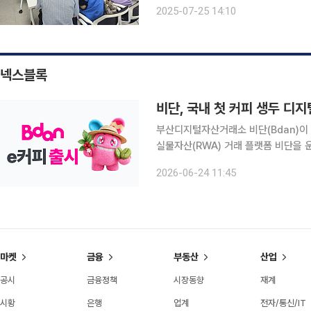
25일 밝혔다. ‘슈퍼시니어’는 삶의 
2025-07-25 14:10
층을 일컫는 말이다. 올해는
넥스블록
비단, 국내 첫 커피 생두 디지
부산디지털자산거래소 비단(Bdan)이 국
실물자산(RWA) 거래 플랫폼 비단을 
출시했다고 23일 밝혔다. e커피는 커피 생두와 1대1 교환이 가능한 디지털 상품 교환권이다. 기초
2026-06-24 11:45
자산은 고급 아라비카 커피 상품인 ‘브
마켓
금융
부동산
산업
공시
금융정책
시장동향
재계
시황
은행
업계
전자/통신/IT