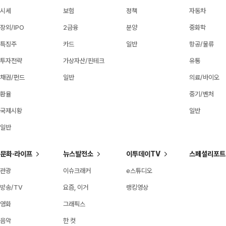
시세
보험
정책
자동차
장외/IPO
2금융
분양
중화학
특징주
카드
일반
항공/물류
투자전략
가상자산/핀테크
유통
채권/펀드
일반
의료/바이오
환율
중기/벤처
국제시황
일반
일반
문화·라이프
뉴스발전소
이투데이TV
스페셜리포트
관광
이슈크래커
e스튜디오
방송/TV
요즘, 이거
랭킹영상
영화
그래픽스
음악
한 컷