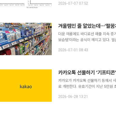
2026-07-07 07:52
로 추정된다. 그는 "이는 시장 전망치
겨울템인 줄 알았는데⋯‘팔꿈
더운 여름에도 바디로션 매출 지속 증가세미백·
보습템'이라는 공식이 깨지고 있다. 
(skinification)' 트렌드가 확
2026-07-01 08:43
카카오톡 선물하기 ‘기프티콘’
카카오가 카카오톡 선물하기 등에서 사
로 개편한다. 유효기간이 지난 5만원
비율은 기존 90%에서 95%로 인상된다. 25일 정보기술(IT) 업계에 따르면 카카오는 
2026-06-28 13:21
한 내용의 카카오 전자금융거래 이용약