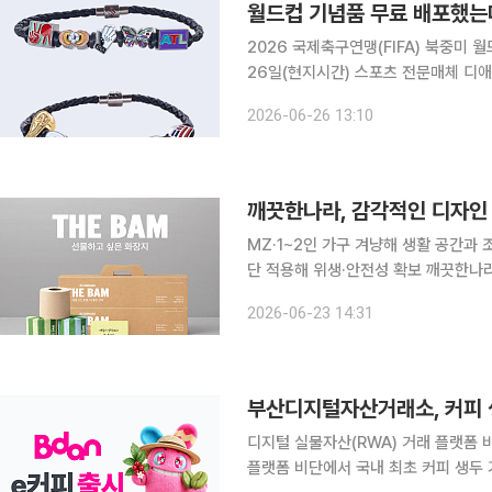
월드컵 기념품 무료 배포했는데
2026 국제축구연맹(FIFA) 북중미 
26일(현지시간) 스포츠 전문매체 디
(Bank of America·BofA)는 대회
2026-06-26 13:10
팔찌는 빨강, 파랑, 검정 색상의
깨끗한나라, 감각적인 디자인 오
MZ·1~2인 가구 겨냥해 생활 공간과
단 적용해 위생·안전성 확보 깨끗한나라가 대나무 원사를 사용한 감각적인 디자인의 오브제 화장지
‘더 뱀(THE BAM)’을 선보였다. 생활 혁신 솔루션 플랫폼 기업 깨끗한나라 23일 취향과 심리적 만
2026-06-23 14:31
족을 중시하는 소비 트렌드를 반영해 
부산디지털자산거래소, 커피 생
디지털 실물자산(RWA) 거래 플랫폼 
플랫폼 비단에서 국내 최초 커피 생두 기반 