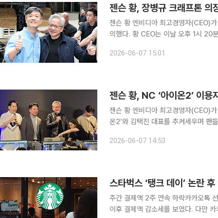
젠슨 황, 장병규 크래프톤 
젠슨 황 엔비디아 최고경영자(CEO)가
의했다. 황 CEO는 이날 오후 1시 20분께 서울 강남구 옵티멈존 PC카페를 찾아 장 의장을 비롯한
크래프톤 경영진과 만남을 가졌다. 황 CEO는 "한국 덕분에 전 세계에 e-스포츠가 퍼질 수 있었
2026-06-07 15:01
다"며 "이것이 제가 한국에 오는 것을
젠슨 황, NC ‘아이온2’ 이
젠슨 황 엔비디아 최고경영자(CEO)가 
온2’와 김택진 대표를 추켜세우며 팬들
픽카드를 선물하며 현장의 열기를 달궜다. 7일 오후 젠슨 황 CEO는 서울시 강남구 신논
2026-06-07 14:53
한 PC방에 등장해 김 대표와 엔씨 경
스타벅스 ‘탱크 데이’ 논란 후
주간 결제액 2주 연속 하락카카오톡 선물하기 교환권은 1·2
이후 결제액 감소세를 보였다. 다만 