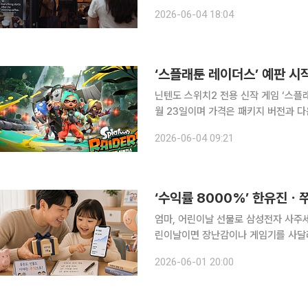
며 선물 수요는 유지되고 있는 것으로 나타났다. 4일 AI 테크 기업 아이지에
2026-06-04 18:04
에 따르면 스타벅스의 5월 신용·체크카
‘스플래툰 레이더스’ 예판 시
닌텐도 스위치2 전용 신작 게임 ‘스플래툰 레이
월 23일이며 가격은 패키지 버전과 다
텐도 e숍에서 예약 구매할 수 있다. ‘스플래툰 레이더스’는 닌텐도의 인기 슈팅 게임 시리즈 ‘스플래
2026-06-04 09:21
툰’을 기반으로 한 첫 스핀오프 작품이
‘수익률 8000%’ 한유진ㆍ
엄마, 어린이날 선물로 삼성전자 사주세요. 몇 년 전까지만 해도 상상하기 어려운 말이었
린이날이면 장난감이나 게임기를 사달라
를 받고 싶다고 이야기합니다. 부모들
2026-06-01 20:00
세뱃돈으로 주식을 삽니다. 유튜브로 