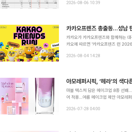
2026-08-06 10:39
사업 기준 매출 2조984억5600만원,
카카오프렌즈 총출동…성남 탄천
카카오가 카카오프렌즈와 함께하는 대규모 러
카오에 따르면 '카카오프렌즈 런 2026
최된다. 이번 행사는 'Run Together, Be Friends'를 슬로건으로 내걸고, 카카오프렌즈 IP와 카
2026-08-04 14:28
카오의 다양한 서비스를 결합한 체험
마블 텍스처 담은 메이크업 8종 선봬
어 적용…여름 메이크업 제안 아모레퍼시픽의 컨템포러리 서울 뷰티 브랜드 헤라(HERA)가 마블 텍
스처를 활용한 2026 서머 캡슐 컬렉션 
2026-07-28 04:00
'마블러스 로맨스'는 서로 다른 컬러와