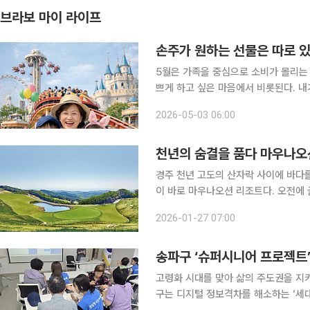
브라보 마이 라이프
손주가 원하는 선물은 따로 
5월은 가족을 중심으로 소비가 몰리는 
쁘게 하고 싶은 마음에서 비롯된다. 내
손주에게 무엇을 사줘야 좋아할까, 요
2026-05-03 06:00
궁금증을 풀어줄 
천년의 숨결을 품다 마우나오
경주 천년 고도의 산자락 사이에 바다
이 바로 마우나오션 리조트다. 오전에 
할 수 있는 완벽한 장소다. 자연이 내어준 능선 위에 펼쳐진 페어웨이와 손끝을 스치는 바람이 특별
2026-01-27 07:00
한 분위기를 만들어 골퍼들의 마음이 
송파구 ‘슈퍼시니어 프로젝트’
고령화 시대를 맞아 삶의 주도권을 지키려
구는 디지털 정보격차를 해소하는 ‘세