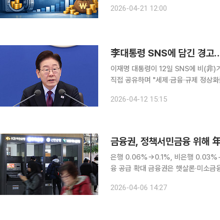
방식으로 매각해 확보한 금액이다. 이번 자금 회수로 정부는 1997년 11월부터 2026년 3월 말까지
2026-04-21 12:00
총 122조4000억원을 회수했다. 같은
이재명 대통령이 12일 SNS에 비(非
직접 공유하며 "세제·금융·규제 정상
해야 한다"고 밝혔다. 대통령이 관련 
2026-04-12 15:15
금융권, 정책서민금융 위해 年
은행 0.06%→0.1%, 비은행 0.0
융 공급 확대 금융권은 햇살론·미소금융 등 정책서민금융 재원 마련을 위해 매년 1973억원을 더 내
야 한다. 6일 금융위원회는 이러한 내용을 담은 '서민의 금융생활 지원에 관한 법률 시행령' 개정안
2026-04-06 14:27
이 국무회의에서 의결됐다고 밝혔다. 