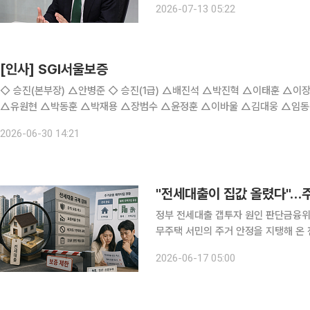
2026-07-13 05:22
잡는 손' 기획을 통해 주요 증권사들의 I
[인사] SGI서울보증
◇ 승진(본부장) △안병준 ◇ 승진(1급) △배진석 △박진혁 △이태훈 △이장용 △이진섭 △권유숙 △최후중 △김현보 ◇ 승진(부서장)
△유원현 △박동훈 △박재용 △장범수 △윤정훈 △이바울 △김대웅 △임동
2026-06-30 14:21
정부 전세대출 갭투자 원인 판단금융위
무주택 서민의 주거 안정을 지탱해 온
갭투자를 유발하고 집값을 밀어 올린 
2026-06-17 05:00
고강도 규제 개편에 착수했기 때문이다