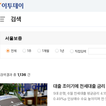
검색
전체
1주
1개월
1년
직접입력
검색결과 총
1,136
건
대출 조이기에 전세대출 금리 
5대 은행, 6월 전세대출 평균금리 4
0.49%p 인상매수 수요 높아지며 전·월세도 줄어⋯이
담보대출 한도 축소와 접수 제한을 넘