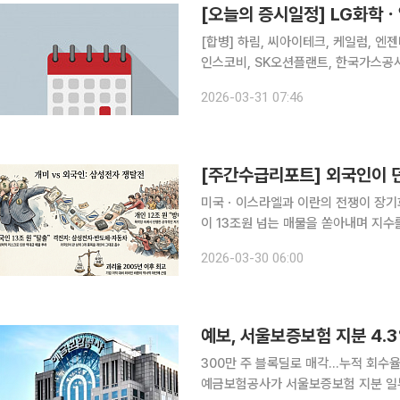
[오늘의 증시일정] LG화
[합병] 하림, 씨아이테크, 케일럼, 엔젠바이오 [상호변경] 인티큐브 [주주총회] 
인스코비, SK오션플랜트, 한국가스공사
해양, 벽산, SUN&L, KC그린홀딩스
2026-03-31 07:46
풀무원, 태경산업, 강원랜드, 영흥, 황
미국ㆍ이스라엘과 이란의 전쟁이 장기화
이 13조원 넘는 매물을 쏟아내며 지수
원 규모의 매수세를 보이며 하락 폭은 제한됐다. 30일 한국거래소에 따르면 
2026-03-30 06:00
5781.20에서 27일 5438.87로 한 
예보, 서울보증보험 지분 4.
300만 주 블록딜로 매각…누적 회수율 
예금보험공사가 서울보증보험 지분 일부