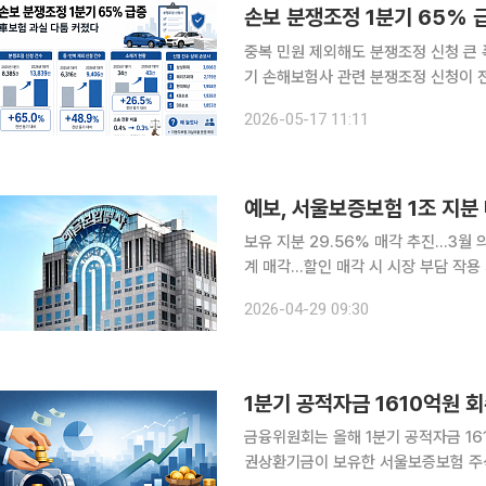
손보 분쟁조정 1분기 65%
중복 민원 제외해도 분쟁조정 신청 큰 폭 
기 손해보험사 관련 분쟁조정 신청이 
밀착형 보험 분쟁에 대한 소비자 관심
2026-05-17 11:11
모습이다. 17일 손해보험협회 공
예보, 서울보증보험 1조 지분
보유 지분 29.56% 매각 추진…3월
계 매각…할인 매각 시 시장 부담 작용 가능성도 예금보험공사가 서울보증보험 
률자문사 선정에 나서며 공적자금 회수
2026-04-29 09:30
고 단계적 지분 처분에 나서는 가운데
1분기 공적자금 1610억원 
금융위원회는 올해 1분기 공적자금 1610억원을 회
권상환기금이 보유한 서울보증보험 주식