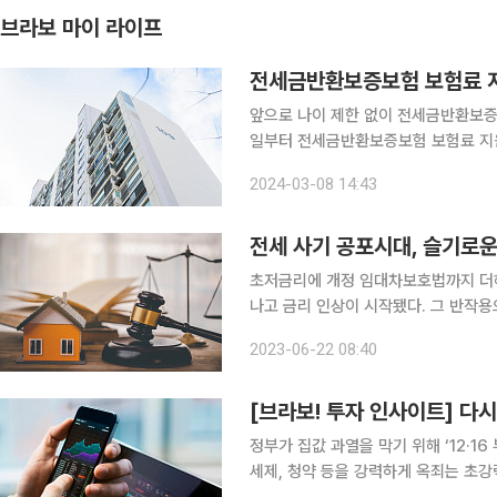
브라보 마이 라이프
전세금반환보증보험 보험료 지
앞으로 나이 제한 없이 전세금반환보증보험 보험료
일부터 전세금반환보증보험 보험료 지원 나이 제한
대인이 전세보증금을 제때 돌려주지 않
2024-03-08 14:43
먼저 임차인에게 보증금을 지급하고 이
전세 사기 공포시대, 슬기로
초저금리에 개정 임대차보호법까지 더해
나고 금리 인상이 시작됐다. 그 반작용
릴 때도 부동산 시장에는 항상 잡음이
2023-06-22 08:40
다. 정부, 국회, 법원 모두 임차인을
[브라보! 투자 인사이트] 다시
정부가 집값 과열을 막기 위해 ‘12·1
세제, 청약 등을 강력하게 옥죄는 초강