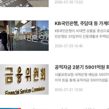
2026-07-30 15:22
전세대출 취급 금리가 오름세를 보인 
KB국민은행, 주담대 등 가계대
KB국민은행이 비대면 상품을 중심으로 주요 가계대출 
민은행은 31일부터 신용대출과 주택담
정한다. KB신용대출과 KB급여이체신용대출, KB스타신용대출 등 주요 신용대출 금리는
2026-07-29 16:46
0.10
공적자금 2분기 5901억원 
서울보증보험·국책은행 배당금 5601억원…누적 회수액 1
이자 등을 통해 공적자금 5901억원을
회수율은 72.9%로 높아졌다. 금융위원회는 6월 말 기준 공적자금 누적 회수액이 123조원으로 집
2026-07-21 12:00
계됐다고 21일 밝혔다. 1997년 11