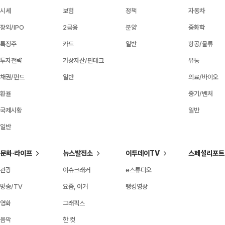
시세
보험
정책
자동차
장외/IPO
2금융
분양
중화학
특징주
카드
일반
항공/물류
투자전략
가상자산/핀테크
유통
채권/펀드
일반
의료/바이오
환율
중기/벤처
국제시황
일반
일반
문화·라이프
뉴스발전소
이투데이TV
스페셜리포트
관광
이슈크래커
e스튜디오
방송/TV
요즘, 이거
랭킹영상
영화
그래픽스
음악
한 컷