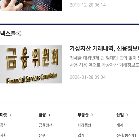
지주 등 은행주의 주가가 일제히 하락
2019-12-20 06:14
주에 미치는 영향을 제한적으로 봤다.
넥스블록
가상자산 거래내역, 신용정보
전세금 대위변제 땐 임대인 동의 없이 
사용 허용 앞으로 가상자산 거래정보도 신용정보에 편입된다. 전세금을 돌려주지 않은 악성 임대인
정보도 동의 없이 보증사 간 공유가 가능해진다. 27일 금융위원회는 이 같은 
2026-01-28 09:34
의 이용 및 보호에 관한 법률 시행령'
마켓
금융
부동산
산업
공시
금융정책
시장동향
재계
시황
은행
업계
전자/통신/IT