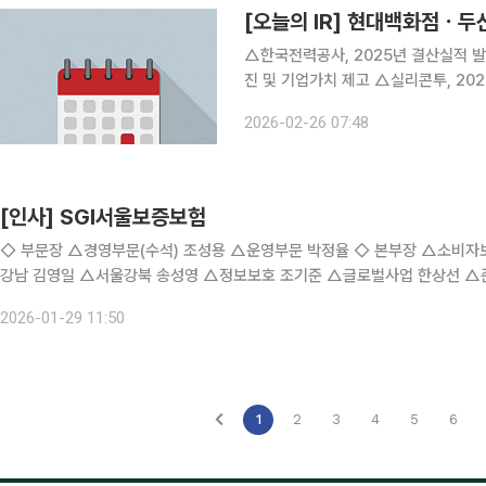
[오늘의 IR] 현대백화점ㆍ
△한국전력공사, 2025년 결산실적 발표 △에스지헬스케어, 주요 사업 등에 대한 투자자의 
진 및 기업가치 제고 △실리콘투, 2025년 4분기 경영실적 발표 △서울보증보험, 2025 회계연도
결산 경영실적 발표 △두산, 국내 기관 NDR 실시 △대교, 회사에 대한 투자자 이해 증진 및 기업가
2026-02-26 07:48
치 제고 △한국토지신탁, 2025년 
[인사] SGI서울보증보험
◇ 부문장 △경영부문(수석) 조성용 △운영부문 박정율 ◇ 본부장 △소비자보호 류창우 △리스크관리 권홍열 △인천경원 손명룡 △서울
강남 김영일 △서울강북 송성영 △정보보호 조기준 △글로벌사업 한상선 △
케팅 전윤건 △심사 박인규 △보상 김치룡 △상품 김세광 △인사·총무 강창
2026-01-29 11:50
1
2
3
4
5
6