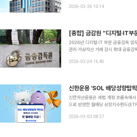
보유한 서울보증보험 지분에 대한 보호
2026-03-26 10:14
2026년 디지털·IT 부문 금융감독 
관리·가상자산 거래 감시 확대 금융감독원이 디지털 금융 확산에 따른 사이버 보안 리스크에 대응하
기 위해 감독 체계를 사후 대응 중심
2026-03-04 16:40
신한자산운용은 세법 개정 흐름속에서 
으로 반영한 월배당 상장지수펀드(ETF)
한다고 이날 밝혔다. 이번 지급 예정 분
2026-03-03 08:37
준 약 4.3% 수준이다. ‘SOL 배당성