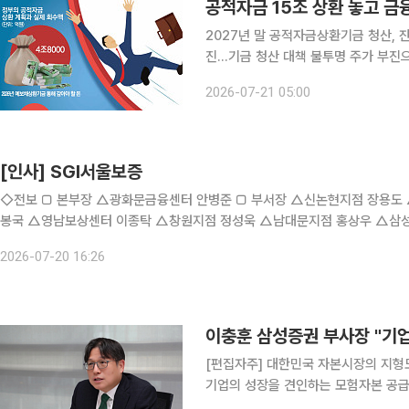
2027년 말 공적자금상환기금 청산, 
진…기금 청산 대책 불투명 주가 부진으로 한화생명과 서울보증보험의 지분 매각이 지연되면서 15
조원 규모의 공적자금 잔여 부채 상환 
2026-07-21 05:00
을 피해 재정을 우선 투입하자는 금융
[인사] SGI서울보증
◇전보 □ 본부장 △광화문금융센터 안병준 □ 부서장 △신논현지점 장용도 △성남지점 박진규 △역삼지점 김경록 △구로디지털지점 서
봉국 △영남보상센터 이종탁 △창원지점 정성욱 △남대문지점 홍상우 △삼
지점 배주만 △광주금남로지점 추범석 △리스크관리1실 윤성곤 △신용평가
2026-07-20 16:26
[편집자주] 대한민국 자본시장의 지형
기업의 성장을 견인하는 모험자본 공급
선에서, 증권사 기업금융(IB)의 역할은