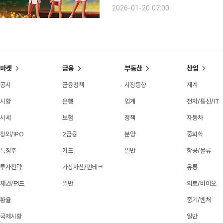
누군가를 살리는 힘을 발휘하는 음악의 저력이 느껴지기 
2026-01-20 07:00
없었다면 이런 상상을 해본다. 애니메이
마켓
금융
부동산
산업
공시
금융정책
시장동향
재계
시황
은행
업계
전자/통신/IT
시세
보험
정책
자동차
장외/IPO
2금융
분양
중화학
특징주
카드
일반
항공/물류
투자전략
가상자산/핀테크
유통
채권/펀드
일반
의료/바이오
환율
중기/벤처
국제시황
일반