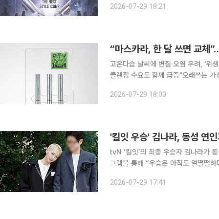
2026-07-29 18:21
'킬잇' 최종 미션을 통해 국내 소재와
고온다습 날씨에 변질·오염 우려, '위생
클렌징 수요도 함께 급증"오래쓰는 가성비
인 폭염과 높은 습도가 이어지는 여름 
2026-07-29 18:00
어 매출이 폭증하는 가운데 화장품을 
'킬잇 우승' 김나라, 동성 연
tvN ‘킬잇’의 최종 우승자 김나라가 동성 연인에 고마
그램을 통해 “우승은 아직도 얼떨떨하
었다”라며 최종 우승에 심경을 전했다. 김나라는 “저에게 ‘킬잇’은 스타일 크리에이터로서 얼마
2026-07-29 17:41
멋진 사람인지 증명하는 서바이벌이 아