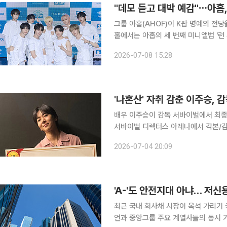
"데모 듣고 대박 예감"⋯아홉
그룹 아홉(AHOF)이 K팝 명예의 전당을 향해 또 한 걸
홀에서는 아홉의 세 번째 미니앨범 '런 
이날 행사에는 멤버 스티븐, 서정우, 차
2026-07-08 15:28
석해 앨범과 동명의 타이틀곡 '런 투 유
'나혼산' 자취 감춘 이주승, 감
배우 이주승이 감독 서바이벌에서 최종 우승했다. 4일 이주승은 자신의 인
서바이벌 디렉터스 아레나에서 각본/감
뜻밖의 소식을 전했다. 이주승은 “살면서 1등 처음 해본 것 같다. 너무 행복하다”라고 소감을 밝히며
2026-07-04 20:09
자신과 함께해준 스텝들과 윤소이 배우
최근 국내 회사채 시장이 옥석 가리기 
언과 중앙그룹 주요 계열사들의 동시 