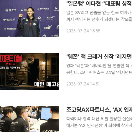
‘일본행’ 이다현 “대표팀 성적
일본 SV리그 진출을 앞둔 한국 여자
까지 책임지는 선수가 되겠다는 각오를 밝혔다. 이다현은 23일 충북 제천체육
아와의 1차 평가전에서 11점을 올리며 한국
2026-07-24 15:55
승에 힘을 보탰다. 공격과 블로킹에서
‘웨폰’ 잭 크레거 신작 ‘레지던
영화 ‘웨폰’과 ‘바바리안’을 연출한 잭 
봉한다. 소니 픽쳐스는 24일 ‘레지던트 이블: 0번째 밤’의 메인 예고편을 공개하고 9월 개봉 소식을
알렸다. ‘레지던트 이블: 0번째 밤’은 의료 택배 기사 브라이언이 예상하지 못한 배달에 나섰다가 정
2026-07-24 14:51
체불명의 존재들이 출몰하는 도시에서
조코딩AX파트너스, ‘AX 인
학력이나 경력 대신 AI를 활용한 실질
해커톤 ‘AX 인재전쟁’이 최정예 참가