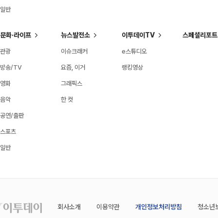
일반
문화·라이프
뉴스발전소
이투데이TV
스페셜리포트
관광
이슈크래커
e스튜디오
방송/TV
요즘, 이거
랭킹영상
영화
그래픽스
음악
한 컷
공연/출판
스포츠
일반
회사소개
이용약관
개인정보처리방침
청소년