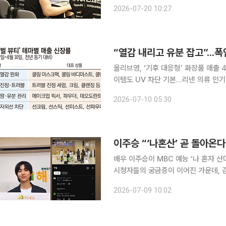
채용 연계 특전이 주어졌다. AX 전문 기업 조코딩AX파트너스는 18일 서울 ‘워크모어 여의도 당산
2026-07-20 10:27
역점’에서 ‘AX 인재전쟁’ 본선을 성
올리브영, ‘기후 대응형’ 화장품 매출
이템도 UV 차단 기본...리넨 의류 인기 올여름 폭염과 폭우가 반복되는 아열대성 기후가 한반도에
도 빈번해지면서 화장품 시장의 흥행 공
2026-07-10 05:30
높은 습도가 피부와 두피를 전방위로 
이주승 “‘나혼산’ 곧 돌아온
배우 이주승이 MBC 예능 ‘나 혼자 
시청자들의 궁금증이 이어진 가운데, 감
승은 8일 자신의 사회관계망서비스(SN
2026-07-09 10:02