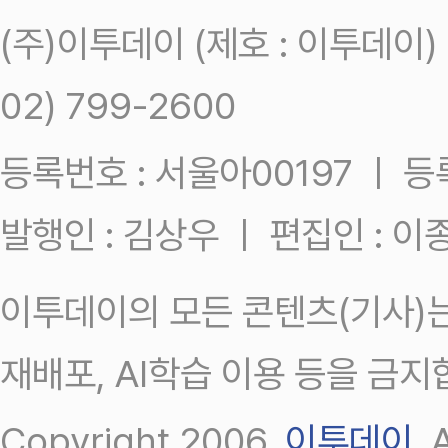
(주)이투데이 (제호 : 이투데이
02) 799-2600
등록번호 : 서울아00197 ㅣ 등록일
발행인 : 김상우 ㅣ 편집인 : 
이투데이의 모든 콘텐츠(기사)는
재배포, AI학습 이용 등을 금지
Copyright 2006.
이투데이
.