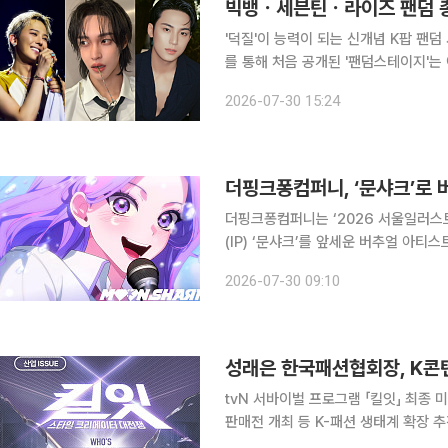
빅뱅ㆍ세븐틴ㆍ라이즈 팬덤 총
'덕질'이 능력이 되는 신개념 K팝 팬덤 서바
를 통해 처음 공개된 '팬덤스테이지'는
다양한 미션을 수행하는 팬덤 서바이벌
2026-07-30 15:24
온 팬들에게 스포트라이트를 비추며 
더핑크퐁컴퍼니는 ‘2026 서울일러스
(IP) ‘문샤크’를 앞세운 버추얼 아티스트 사업을
러스트레이션 전문 전시회로, 올해는 7
2026-07-30 09:10
크퐁컴퍼니는 이번 참가를 계기로 웹
tvN 서바이벌 프로그램 「킬잇」 최종
판매전 개최 등 K-패션 생태계 확장 추진 한국패션협회가 K-콘텐츠와 국내 섬유·패션 제조
결합한 새로운 협업 모델을 제시했다. 한국패션협회는 28일 방송된 tvN 패션 서바이벌 프로그램