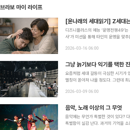
브라보 마이 라이프
[윤나래의 세대읽기] Z세대는
디즈니플러스의 예능 ‘운명전쟁49’는 
사’가 미션을 통해 타인의 운명을 맞
가족사나 우울증 병력 등 가까운 이들
2026-03-16 06:00
다. 시니어세대에게 익숙한 생존 공식
그냥 늙기보다 익기를 택한 
요즘처럼 세대 갈등이 극심한 시기가 있
멸칭이 쏟아져 나올 정도다. 그런데 최근
른’ 요리사들을 향한 젊은 세대의 이례적인 열광은 무얼
2026-03-09 06:00
라는 어른의 발견 “중식 대가이니 최고
음악, 노래 이상의 그 무엇
음악에는 무언가 특별한 것이 있다? 다
특별함이 실감 난다. 과거의 기억을 