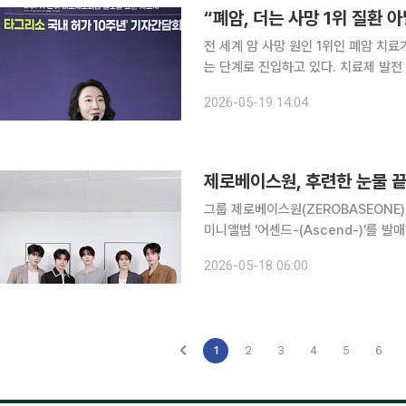
전 세계 암 사망 원인 1위인 폐암 치료가
는 단계로 진입하고 있다. 치료제 발전
다임이 전환되고 있기 때문이다. 한국아스트라제네카는 19일 서울 중구 더플라자호텔에서 상피세
2026-05-19 14:04
포성장인자수용체(EGFR) 변이 비소
그룹 제로베이스원(ZEROBASEONE)이 쉼 없는 도약을
미니앨범 '어센드-(Ascend-)'를 발매하고 컴백한다. 신보 발매에 앞
서 만난 제로베이스원은 새로운 도전과 시작에
2026-05-18 06:00
"이전의 제로베이스원에서 좀더 성숙해
1
2
3
4
5
6