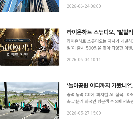
극도로 강해졌기 때문이다. 이에 따라 
2026-06-24 06:00
가받던 A- 등급 기업들까지 공모채 
라이온하트 스튜디오, ‘발할라
라이온하트 스튜디오는 자사가 개발하
벌’이 출시 500일을 맞아 다양한 이벤트를 진행한다고 
환으로 17일까지 출석 보상 이벤트가 
2026-06-04 10:11
덤 상자와 영광의 보석 1회 소환권, 상
중력 동력 GR에 '피지컬 AI' 접목..
축...1분기 외국인 방문객 수 3배 껑
걸음 제주시 애월읍에 들어선 신개념 테마파크 '9.81파크'가 진화한 한국형 테마파크로 주목받고 있
2026-05-27 15:00
다. 27일 찾은 제주시 애월읍의 9.81