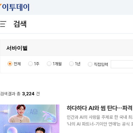
검색
전체
1주
1개월
1년
직접입력
검색결과 총
3,224
건
하다하다 AI와 썸 탄다⋯파격 
인간과 AI의 사랑을 주제로 한 국내 최초 AI 연애 예
'나의 AI 파트너-기이안 연애'는 공식 포스터
인간 대표 출연자들이 AI 파트너와 직