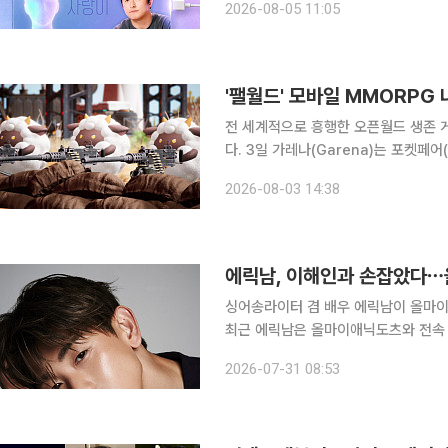
2026-08-05 11:05
서바이벌 프로그램이다. '상대가 AI여
'팰월드' 모바일 MMORP
전 세계적으로 흥행한 오픈월드 생존 게임
다. 3일 가레나(Garena)는 포켓페어(Pocketpair)와 공식 라이선스 계약을 맺고 신작 ‘팰월드 온
라인(Palworld Online)’을 2026년 출시할 예정이
2026-08-03 14:38
드’의 정식 라이선스를 기반으로 개발
에릭남, 이해인과 손잡았다
싱어송라이터 겸 배우 에릭남이 올마이애닉도츠에 둥지를
최근 에릭남은 올마이애닉도츠와 전속 계약을 체결했다. 에릭남은 
다. 3월 3일 디지털 싱글 '하우 더 파이어
2026-07-31 08:53
달 5일 두 번째 싱글 '미스 미 모어(Mi