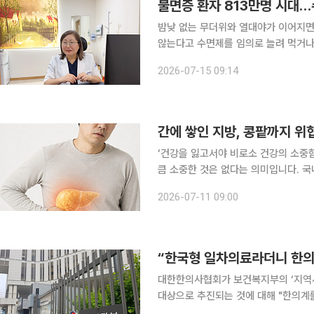
불면증 환자 813만명 시대…
밤낮 없는 무더위와 열대야가 이어지면
않는다고 수면제를 임의로 늘려 먹거나
수 있다는 경고가 나온다. 최근 부산에서는 수면제를 복용한 뒤 이상 증세를 느낀 80대 A씨가 판단
2026-07-15 09:14
력이 흐려진 상태에서 직접 차량을 운
간에 쌓인 지방, 콩팥까지 위
‘건강을 잃고서야 비로소 건강의 소중
큼 소중한 것은 없다는 의미입니다. 국
일상생활에서 알아두면 도움이 되는 알찬 건강정보를 소개
2026-07-11 09:00
환을 넘어 신장 건강에도 영향을 미친다
대한한의사협회가 보건복지부의 ‘지역
대상으로 추진되는 것에 대해 "한의계를
의협은 9일 입장문을 내고 복지부가 해