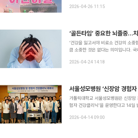
치와 꿈꾸는 어린이날’을 5월 1일부터 5일까지 5
2026-04-26 11:15
로그램 ‘해치의 건강구조대’, 참여형 체
‘골든타임’ 중요한 뇌졸중…치
‘건강을 잃고서야 비로소 건강의 소중
큼 소중한 것은 없다는 의미입니다. 국
일상생활에서 알아두면 도움이 되는 알찬 건강정보를 소
2026-04-24 14:18
열되면서 발생하는 대표적인 뇌혈관 질환
서울성모병원 ‘신장암 경험자
가톨릭대학교 서울성모병원은 신장암 치
험자 건강클리닉’을 운영한다고 14일 밝혔다. 신장암은 30~50세의 비교적 젊은
하고 있으며, 조기발견 시 로봇 수술 
2026-04-14 09:00
고 있다. 환자들은 치료 후에도 심혈관