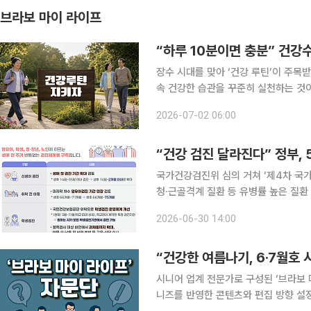
브라보 마이 라이프
“하루 10분이면 충분” 건강
장수 시대를 맞아 ‘건강 루틴’이 주목
속 건강한 습관을 꾸준히 실천하는 것
사와 규칙적인 운동, 충분한 수면 등을 꼽는다. MBC ‘뉴 논스톱’으로 유명한 김민
2026-07-02 06:00
호 인터뷰 참고)는 퇴직 후 50대에 지
“건강 검진 달라진다” 정부,
국가건강검진위 심의 거쳐 ‘제4차 국가
청·근골격계 질환 등 유병률 높은 질환 확대 검토 정부가 초고령사회 대응을 
할 국가건강검진종합계획을 확정했다. 정부는 국가건강검진위원회의 심의·의결을 거쳐 ‘생애맞
2026-06-30 14:00
건강검진으로 모두가 누리는 평생건강’
“건강한 여름나기, 6·7월호
시니어 업계 전문가로 구성된 ‘브라보 마이 라
니즈를 반영한 콘텐츠와 편집 방향 설정을 위해 심도