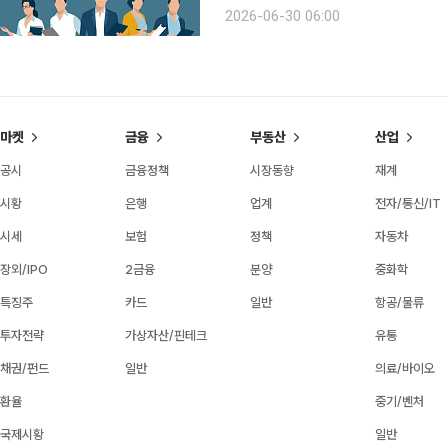
9시~10시 30분 참석 조성권 이투데이피엔씨 미래설계연구원장, 박영란 강남대학교 시니어비즈니
2026-06-30 06:00
스학과 교수, 양진옥 굿네이버스 미래
마켓
금융
부동산
산업
공시
금융정책
시장동향
재계
시황
은행
업계
전자/통신/IT
시세
보험
정책
자동차
장외/IPO
2금융
분양
중화학
특징주
카드
일반
항공/물류
투자전략
가상자산/핀테크
유통
채권/펀드
일반
의료/바이오
환율
중기/벤처
국제시황
일반