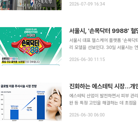
2026-07-09 16:34
역 일차의료를 담당하는 한의사와 한의
서울시, '손목닥터 9988' 
서울시 대표 헬스케어 플랫폼 ‘손목닥
리 모델을 선보인다. 30일 서울시는 연속혈당측정기(CGM) 할인 구매와 전문가 상담을 지원해 시
민 스스로 생활 습관을 개선하고 혈당 
2026-06-30 11:15
다. 최근 젊은 층 사이에서 혈당 스파
진화하는 에스테틱 시장…개인
에스테틱 산업이 발전하면서 피부 관리
완 등 특정 고민을 해결하는 데 초점을
찾는 수요가 크다. 피부 노화가 콜라겐
2026-06-30 06:00
수분 환경 변화 등 다양한 원인으로 