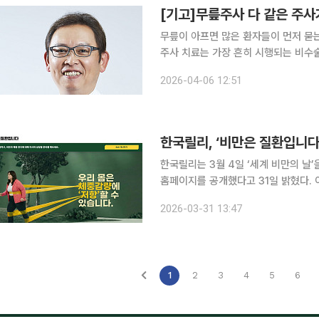
[기고]무릎주사 다 같은 주사
무릎이 아프면 많은 환자들이 먼저 묻는
주사 치료는 가장 흔히 시행되는 비수술
니다. 통증의 원인이 무엇인지, 관절염
2026-04-06 12:51
따라 선택해야 하는 주사 종류도 달라진
한국릴리, ‘비만은 질환입니다
한국릴리는 3월 4일 ‘세계 비만의 날’을
홈페이지를 공개했다고 31일 밝혔다. 이번 캠페인 홈페이지는 환자의 안전과 치료 환경 개선을 최우
선 가치로 삼는 릴리의 비만 질환 인식 개선 활동의
2026-03-31 13:47
체중 감량 과정에서 경험하는 다양한 
1
2
3
4
5
6