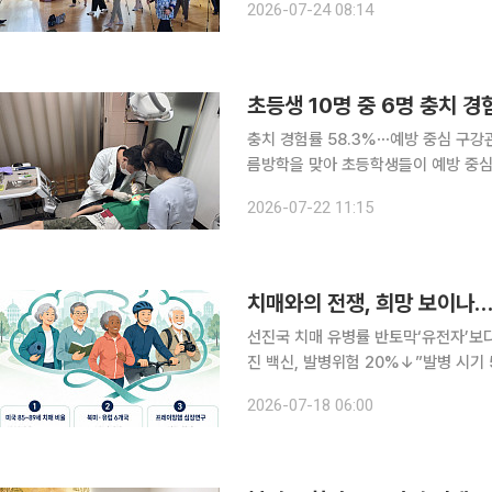
2026-07-24 08:14
여수한영대학교가 주관하며 군은 지난
초등생 10명 중 6명 충치 
충치 경험률 58.3%⋯예방 중심 구강관리 본
름방학을 맞아 초등학생들이 예방 중심
한다. 22일 서울시는 관내 초등학교 전 학년 35만 명을 대상으로 이번 사업을 진행한다고 밝혔다.
2026-07-22 11:15
지난해 7월 질병관리청이 발표한 '2
치매와의 전쟁, 희망 보이나
선진국 치매 유병률 반토막‘유전자’보다
진 백신, 발병위험 20%↓”발병 시기
의 질병이라는 통념이 흔들리고 있다.
2026-07-18 06:00
지난 수십 년간 꾸준히 감소한 것으로