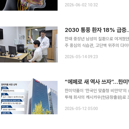
일상생활에서 알아두면 도움이 되는 알찬 건강정보를 소
2026-06-02 10:32
도까지 이르는 넓은 영역에서 발생하는
2030 통풍 환자 18% 급
한때 중장년 남성의 질환으로 여겨졌던 
주 중심의 식습관, 고단백 위주의 다이
증하는 모습이다. 직장인 30대 A씨도 최근 해외여행 도중 갑작스럽게 찾아온 엄지발가락 극심한 통
2026-05-14 09:23
증으로 일정을 포기해야 했다. 귀국 직
“에페로 새 역사 쓰자”…한미
한미약품이 ‘한국인 맞춤형 비만약’의 
투해 회사의 캐시카우(현금창출원)로 조
단 구상이다. 11일 업계에 따르면 한미약품은 이달 초 대대적인 조직 개편을 통해 ‘혁신성장부문’을
2026-05-12 05:00
신설했다. 핵심 과제인 비만치료제의 