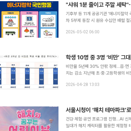
"샤워 1분 줄이고 주말 세탁
기후부 등 11개 공공기관 '에너지절약
차 5부제 동참 시 원유 수십만 배럴 절
말 세탁으로 46GWh 분산" 자원 안보 위기와 고유가 장기화가 맞물린 가운데 자전거 타기 등 일상
2026-05-02 06:00
속 작은 실천이 상당한 국가적 에너지 
학생 10명 중 3명 ‘비만’ 
비만율 5년째 30% 안팎 정체…읍·면 지
치는 감소 지난해 초·중·고등학생의 비만율은 큰 변화 없이 유지된 반면 시력 이상 학생 비율은 다시
증가한 것으로 나타났다. 교육부는 28일 전국 1131개 초·중·고교를 표본으로 실시한 ‘2025년 학생
2026-04-28 13:03
건강검사 표본통계 결과’를 발표했다.
서울시청이 ‘해치 테마파크’
건강·체험·공연 프로그램 진행...AI 신체측정·꿈 체험존 운영
일대가 해치 캐릭터를 활용한 체험형 테마공간으로 꾸며진다. 