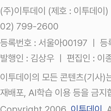
(주)이투데이 (제호 : 이투데이
02) 799-2600
등록번호 : 서울아00197 ㅣ 등록일
발행인 : 김상우 ㅣ 편집인 : 
이투데이의 모든 콘텐츠(기사)는
재배포, AI학습 이용 등을 금지
Copyright 2006.
이투데이
.