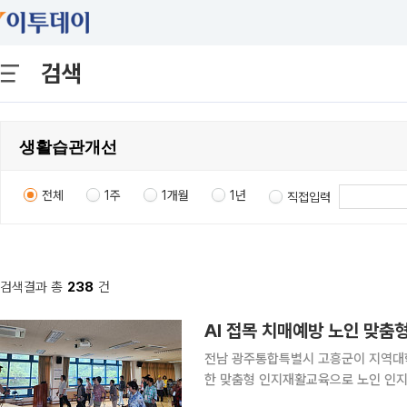
검색
전체
1주
1개월
1년
직접입력
검색결과 총
238
건
AI 접목 치매예방 노인 맞춤형
전남 광주통합특별시 고흥군이 지역대학 앵커사업을 통
한 맞춤형 인지재활교육으로 노인 인지 건강증진에 나선다. 고
지관 이용 어르신을 대상으로 '스마트 인지