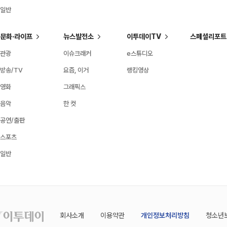
일반
문화·라이프
뉴스발전소
이투데이TV
스페셜리포트
관광
이슈크래커
e스튜디오
방송/TV
요즘, 이거
랭킹영상
영화
그래픽스
음악
한 컷
공연/출판
스포츠
일반
회사소개
이용약관
개인정보처리방침
청소년