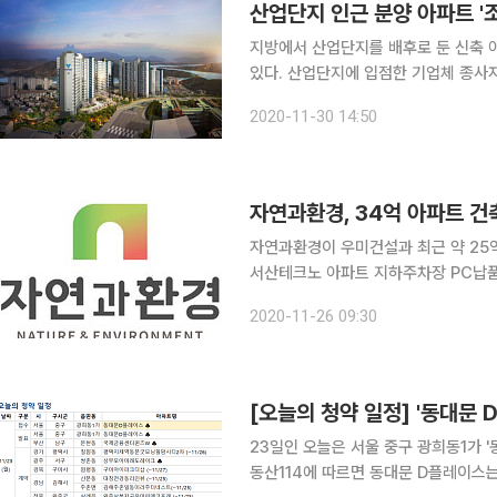
산업단지 인근 분양 아파트 '조
지방에서 산업단지를 배후로 둔 신축 
있다. 산업단지에 입점한 기업체 종사
한 생활인프라가 잘 갖춰진 영향이다. 30일 부동산업계에 따르면 이달 초 분양한 ‘완주 삼봉지구 우
2020-11-30 14:50
미린 에코포레’는 1순위 청약이 모두 
자연과환경이 우미건설과 최근 약 25억 원 
서산테크노 아파트 지하주차장 PC납품 계약을 체결했다고 26일 
브 등의 콘크리트 구조물을 공장에서 
2020-11-26 09:30
질을 향상할 수 있는 모듈러 공법이다.
[오늘의 청약 일정] '동대문 
23일인 오늘은 서울 중구 광희동1가 '동대문 
동산114에 따르면 동대문 D플레이스는 이