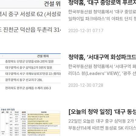
한국부동산원 청약홈에서 ‘대구 중앙로역
일하이빌 파크테라스’의 아파트 단지 청약 당첨자를 31
단지는 ‘대구 중앙로역 푸르지오 더 센
2020-12-31 07:17
스’ 등 2곳이다. 전날 청약홈은
한국부동산원 청약홈에서 ‘서대구역 화성
리더스 뷰(Leaders' VIEW)’, ‘
중흥S-클래스 에듀파크’의 아파트 단지 청약 당첨자를
2020-12-30 07:28
한 단지는 ‘서대구역 화성파크드림’, ‘e
[오늘의 청약 일정] '대구 동
22일인 오늘은 대구 중구 삼덕동 2가 '동성로
부동산114에 따르면 동성로 SK 리더
주 동구 선교동 '선교 2차 우방아이유