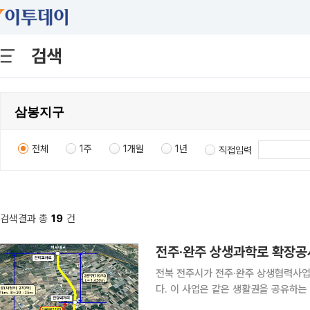
검색
전체
1주
1개월
1년
직접입력
검색결과 총
19
건
전주·완주 상생과학로 확장공사
전북 전주시가 전주·완주 상생협력사업
다. 이 사업은 같은 생활권을 공유하는 완주군민과 전주시민의 교통여건을 개선하고 북부권 교통망
을 확충하기 위함이다. 과학로는 전주 북부권 에코시티와 완주군 삼봉지구, 봉동을 연결하는 주요