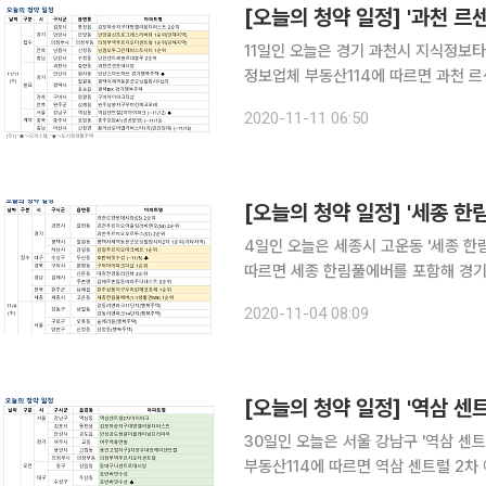
[오늘의 청약 일정] '과천 르
11일인 오늘은 경기 과천시 지식정보타운 
정보업체 부동산114에 따르면 과천 
경기 행복주택'과 평택시 칠원동 '평택
2020-11-11 06:50
주택', 경북 구미시 원평동 '구미 아이파
[오늘의 청약 일정] '세종 한
4일인 오늘은 세종시 고운동 '세종 한림풀에버' 등이 분
따르면 세종 한림풀에버를 포함해 경기 
미 아이파크 더샵', 전북 완주군 삼례읍
2020-11-04 08:09
이 가운데 세종 한림풀에버는 세종에서 
[오늘의 청약 일정] '역삼 센
30일인 오늘은 서울 강남구 '역삼 센트럴 2차
부동산114에 따르면 역삼 센트럴 2차