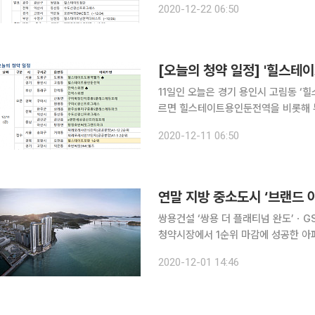
2020-12-22 06:50
듀파크', 충북 단양군 단양읍 'e편한
[오늘의 청약 일정] '힐스테
11일인 오늘은 경기 용인시 고림동 ‘힐스테이
르면 힐스테이트용인둔전역을 비롯해 부
장단지중흥S클래스에듀포레’, ‘전북 
2020-12-11 06:50
군 금산읍 ’e편한세상금산프라임포레‘
연말 지방 중소도시 ‘브랜드 
쌍용건설 ‘쌍용 더 플래티넘 완도’ㆍGS건설 ‘강릉
청약시장에서 1순위 마감에 성공한 아
소도시 분양이 대거 진행되자 브랜드 
2020-12-01 14:46
나온다. 1일 한국감정원 청약홈에