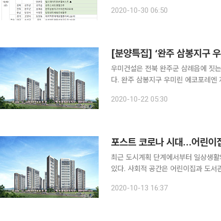
리움 더 퍼스트'ㆍ안성시 공도읍 '안성
2020-10-30 06:50
빌'ㆍ용인시 고림동 '용인고림지구 3차
[분양특집] ‘완주 삼봉지구 
우미건설은 전북 완주군 삼례읍에 짓는
다. 완주 삼봉지구 우미린 에코포레엔 지하 1층~지상 25층 높이로 9개 동(棟)이 들어선다. 총 818
가구로 전용면적별로 △69㎡형 194
2020-10-22 05:30
B형 74가구가 공급된
포스트 코로나 시대…어린이집
최근 도시계획 단계에서부터 일상생활의
있다. 사회적 공간은 어린이집과 도서관
시설을 말한다. 코로나19 장기화로 이
2020-10-13 16:37