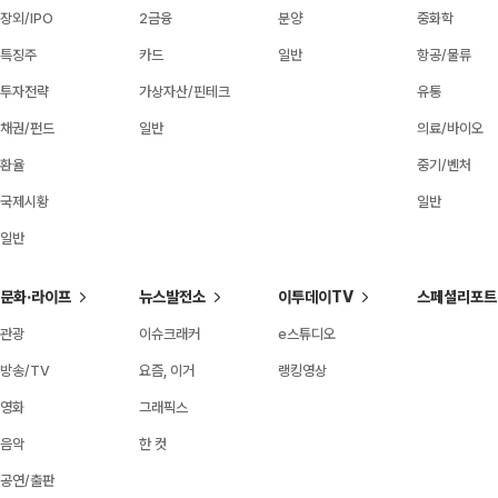
장외/IPO
2금융
분양
중화학
특징주
카드
일반
항공/물류
투자전략
가상자산/핀테크
유통
채권/펀드
일반
의료/바이오
환율
중기/벤처
국제시황
일반
일반
문화·라이프
뉴스발전소
이투데이TV
스페셜리포트
관광
이슈크래커
e스튜디오
방송/TV
요즘, 이거
랭킹영상
영화
그래픽스
음악
한 컷
공연/출판