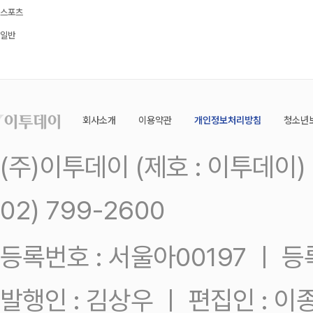
스포츠
일반
회사소개
이용약관
개인정보처리방침
청소년
(주)이투데이 (제호 : 이투데이
02) 799-2600
등록번호 : 서울아00197 ㅣ 등록일
발행인 : 김상우 ㅣ 편집인 : 