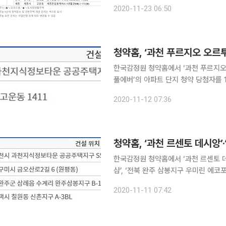
문현동 '국제금융센터 퀸즈 W'에서도 같은 날 청약 결과
2020-11-23 06:50
동리인뷰'와 주촌면 '김해주촌 일동미라
한국감정원 청약홈에서 ‘과천 푸르지오 
풀에버’의 아파트 단지 청약 당첨자를 12일 발표했다. 이날 청약 당첨
푸르지오 오르투스’, ‘행정중심복합도시 1-
2020-11-12 07:36
홈은 ‘과천 르센토 데시앙’, ‘평택 동
한국감정원 청약홈에서 ‘과천 르센토 데시
샵’, ‘전북 완주 삼봉지구 우미린 에코포레’
당첨 조회가 가능한 단지는 ‘과천 르센토
2020-11-11 07:42
더샵’, ‘전북 완주 삼봉지구 우미린 에