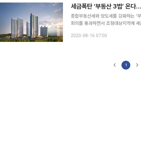
세금폭탄 ‘부동산 3법’ 온다
종합부동산세와 양도세를 강화하는 ‘부동
회의를 통과하면서 조정대상지역에 세금
자유로운 지방중소도시의 미분양 물량이 빠르게 소진 중이다.
2020-08-16 07:00
주택 이상 또는 조정대상지역 2주택 
1