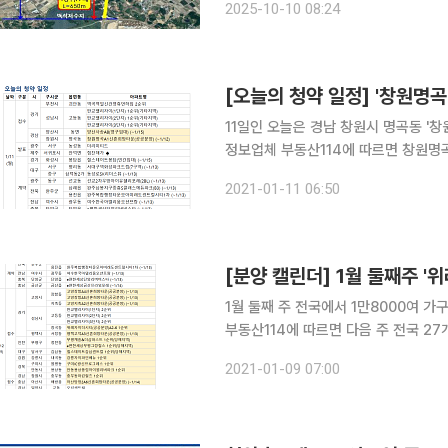
2025-10-10 08:24
간선도로로 출퇴근 시간대는 물론 공
[오늘의 청약 일정] '창원명
11일인 오늘은 경남 창원시 명곡동 '창원
정보업체 부동산114에 따르면 창원명곡
다. 경남 양산시 동면 양산사송 A8 영구임대주
2021-01-11 06:50
'더 리미티드'와 제주 서귀포시 안덕면 
[분양 캘린더] 1월 둘째주 '
1월 둘째 주 전국에서 1만8000여 가구가 분양시장에 나온다.
부동산114에 따르면 다음 주 전국 27
양에 나선다. 경기 성남시 수정구 창곡
2021-01-09 07:00
힐스', 대구 달서구 감삼동 힐스테이