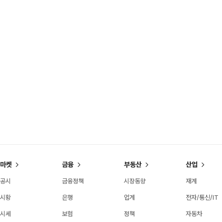
마켓
금융
부동산
산업
공시
금융정책
시장동향
재계
시황
은행
업계
전자/통신/IT
시세
보험
정책
자동차