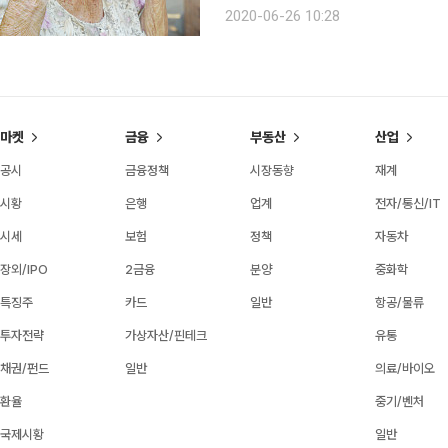
만 65세 이상 1552만2550명에 대
2020-06-26 10:28
다. 마스크는 오는 7월 1일까지 각 
마켓
금융
부동산
산업
공시
금융정책
시장동향
재계
시황
은행
업계
전자/통신/IT
시세
보험
정책
자동차
장외/IPO
2금융
분양
중화학
특징주
카드
일반
항공/물류
투자전략
가상자산/핀테크
유통
채권/펀드
일반
의료/바이오
환율
중기/벤처
국제시황
일반