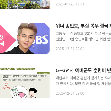
분"이라고 밝혔다. 20일 용산구청은 "해당 사건은 지난해 11월 8일 발생했으며, 폭행 논란의 당사자
2026-01-20 17:31
는 10월 31자로 소집이 해제돼 무급으
위너 송민호, 부실 복무 결국
그룹 위너의 송민호(32)가 부실 복무로 재판에 넘겨졌다. 31일
전날인 30일 송민호를 병역법 위반 혐의로 불구속 기소했다. 
해 12월까지 사회복무요원으로 근무하
2025-12-31 22:04
혹에 휘말렸다. 이후 검찰은 휴
5~6년차 예비군도 훈련비 받
내년부터 예비군 훈련에 참가하는 5~
가 인상된다. 또한 장병 급식 질 개선을 위해 급식비 단가가 1만4000원으로 오르며 미래 전장 환경
에 대비한 '50만 드론전사 양성'이 본격 추진된다. 기획재정부는 31일 이러한
2025-12-31 09:00
부터 이렇게 달라집니다' 책자를 발간했