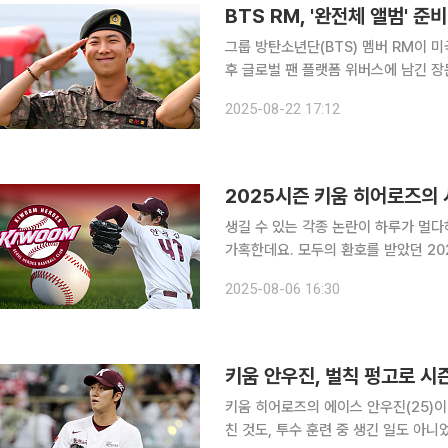
BTS RM, '완전체 앨범' 
그룹 방탄소년단(BTS) 멤버 RM이 미국에서 
후 글로벌 팬 플랫폼 위버스에 남긴 장
먼 로스앤젤레스에서 멤버들과 함께 살며 일하고 놀고 
2025-08-22 17:12
간이 참 많았다. 매일 아침 열시에 일
2025시즌 키움 히어로즈의 
생길 수 있는 각종 논란이 하루가 멀다
가혹한데요. 모두의 환호를 받았던 2022년과는 너무 다르죠. 당시 키움 히어로즈는 그야말로 기적
을 썼는데요. 리그를 대표하는 대형 자유
2025-08-06 16:30
구’와 ‘육성의 철학’만으로 한국시리
키움 안우진, 벌칙 펑고로 시
키움 히어로즈의 에이스 안우진(25)이
친 것도, 투수 훈련 중 생긴 일도 아니