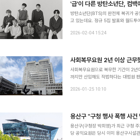
'급'이 다른 방탄소년단, 컴
방탄소년단(BTS)의 완전체 복귀가 공
고 있는데요. 정규 5집 발표와 월드투어
가 정상까지 추가 공연을 요청하는 이
2026-02-04 15:24
사회복무요원 2년 이상 근무
사회복무요원으로 복무한 기간이 2년이
까지만 산입해도 적법하다는 대법원 판결이 나왔다. 25일 법조계에 따르면
대법관)는 A씨가 공무원연금공단을 상
2026-01-25 10:10
용산구(구청장 박희영)가 최근 구청 
당 공익요원은 당시 이미 용산구시설