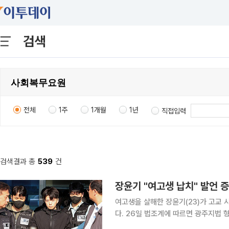
검색
전체
1주
1개월
1년
직접입력
검색결과 총
539
건
장윤기 "여고생 납치" 발언 
여고생을 살해한 장윤기(23)가 고교 
다. 26일 법조계에 따르면 광주지법 형사13부(이정호 부장판사)는 27일 오전 10시 성폭력범죄의
처벌 등에 관한 특례법상 ‘강간살인’ 등 혐