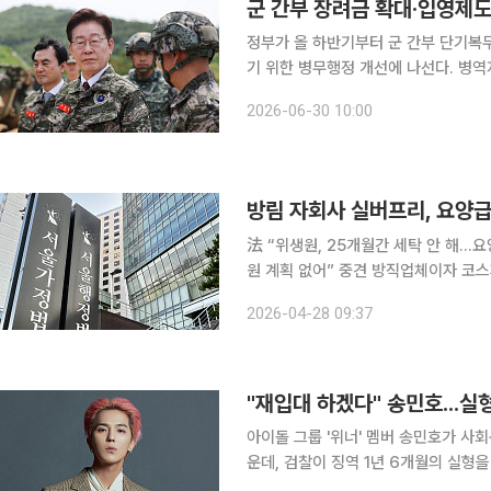
군 간부 장려금 확대·입영제도
정부가 올 하반기부터 군 간부 단기복
기 위한 병무행정 개선에 나선다. 병
선하는 등 군 복무 관련 제도가 대폭 손질된다. 재정경제부는 30일 하반기부터
2026-06-30 10:00
변경되는 제도와 법규사항 등을 알기 쉽
法 “위생원, 25개월간 세탁 안 해…
원 계획 없어” 중견 방직업체이자 코스피 상장사인 방림의 자회사 실버프리가 세탁업무를 하지 않는
직원을 세탁 전담 인력으로 신고해 요
2026-04-28 09:37
이 두 번째 환수처분
"재입대 하겠다" 송민호...실형
아이돌 그룹 '위너' 멤버 송민호가 사
운데, 검찰이 징역 1년 6개월의 실형
러싼 법적 판단에 관심이 쏠리고 있다. 21일 서울서부지법 형사10단독 성준규 판사 심리로 열린 병