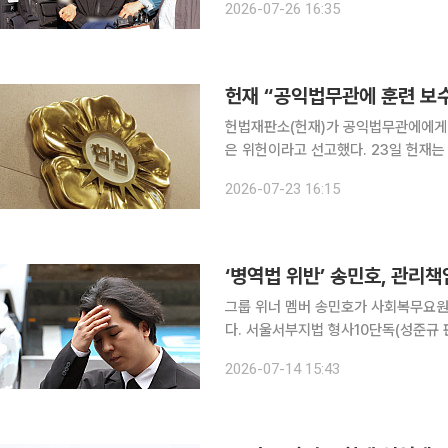
2026-07-26 16:35
는 장윤기의 범행으로 사망한 이채원(1
헌재 “공익법무관에 훈련 보수
헌법재판소(헌재)가 공익법무관에에게 
은 위헌이라고 선고했다. 23일 헌재는 재판관 전원 일치 의견으로 군인보수법 제2조 제1항에서 ‘군
사교육소집된 자’의 ‘공익법무관’ 부분이 헌법에 위
2026-07-23 16:15
인 기초군사훈련은 전투력 함양을 목적
‘병역법 위반’ 송민호, 관리
그룹 위너 멤버 송민호가 사회복무요원
다. 서울서부지법 형사10단독(성준규 판사)은 14일 병역법 위반 혐의로 기소된 A씨의 세 번째 공판
을 열고 송민호에 대한 증인신문을 진행했다. 이날 검은색 정장 차림으로 법원에 나
2026-07-14 15:43
리자가 편의를 봐줬다는 사실을 인정하