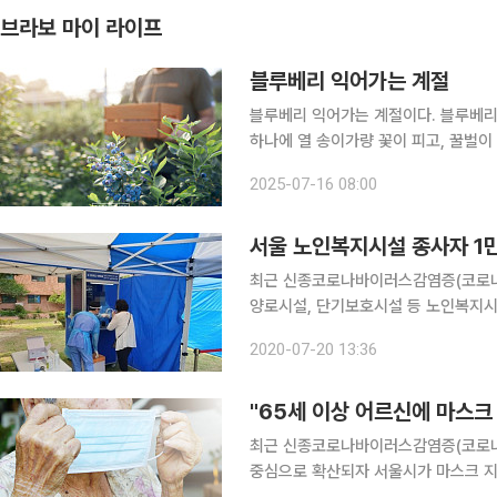
브라보 마이 라이프
블루베리 익어가는 계절
블루베리 익어가는 계절이다. 블루베리
하나에 열 송이가량 꽃이 피고, 꿀벌이 다녀간 
서 맺는 열매도 하나둘이 아니다. 아까
2025-07-16 08:00
든다. 불필요한 가지에 주렁주렁 매달린
서울 노인복지시설 종사자 1만2
최근 신종코로나바이러스감염증(코로나
양로시설, 단기보호시설 등 노인복지시
울시는 보호시설 종사자 내 사작지대가
2020-07-20 13:36
사, 사회복무요원 등 1만2270명의 
"65세 이상 어르신에 마스크
최근 신종코로나바이러스감염증(코로나
중심으로 확산되자 서울시가 마스크 지원