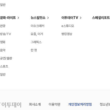
일반
문화·라이프
뉴스발전소
이투데이TV
스페셜리포트
관광
이슈크래커
e스튜디오
방송/TV
요즘, 이거
랭킹영상
영화
그래픽스
음악
한 컷
공연/출판
스포츠
일반
회사소개
이용약관
개인정보처리방침
청소년