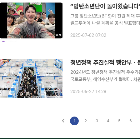
“방탄소년단이 돌아왔습니다”
그룹 방탄소년단(BTS)이 전원 제대 
월드투어에 나설 계획을 공식 발표했다. 방탄소년단은 1일 밤 글로벌 팬 플랫폼 위버스(Wever
를 통해 약 30분간 라이브 방송을 진행
2025-07-02 07:02
약 2년 9개월 만이다. 팬들 앞에 다시
청년정책 추진실적 행안부ㆍ
2024년도 청년정책 추진실적 우수기
국토교통부, 해양수산부가 뽑혔다. 차관
도별로는 서울, 부산, 광주, 충남, 제주가 선정됐다. 국무조정실은 27일 '
2025-06-27 14:28
적 평가결과'를 발표했다. 이번 평가는
1
2
3
4
5
6