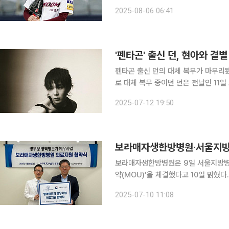
다 어깨를 다친 황당한 사고가 알려지며 
2025-08-06 06:41
구단은 5일 “안우진이 지난 2일부터 
'펜타곤' 출신 던, 현아와 
펜타곤 출신 던의 대체 복무가 마무리됐다. 12일 던의 소속사 앳에어리어에 따르면 사
로 대체 복무 중이던 던은 전날인 11일 소집해체
SNS를 통해 “어제부로 소집해제되었
2025-07-12 19:50
보라매자생한방병원·서울지방
보라매자생한방병원은 9일 서울지방병
약(MOU)’을 체결했다고 10일 밝혔
화하고 병역이 자랑스러운 사회 분위기를 조성하기 위해 
2025-07-10 11:08
까지 직계비속 남성)가 모두 징집 또는 