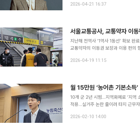
2026-04-21 16:37
역법 위반 혐의 첫 공판에서 검찰은 
서울교통공사, 교통약자 이동
지난해 전역사 ‘1역사 1동선’ 확보 완료올
교통약자의 이동권 보장과 이용 편의 
역사 ‘1역사 1동선’ 100% 확보를 
2026-04-19 11:15
장 중심 지원을 강화한
10개 군 2년 시범…지역화폐로 ‘지역 
적용…실거주 논란 줄이려 타지 근무자·대학생 ‘주 3일’ 기준
원이 풀린다. 다만 돈이 ‘읍내 중심지’
2026-02-10 14:00
기 위해 주유소·편의점·하나로마트에서 