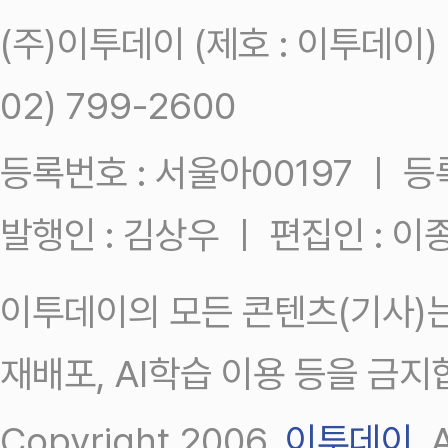
(주)이투데이 (제호 : 이투데이
02) 799-2600
등록번호 : 서울아00197 ㅣ 등록일
발행인 : 김상우 ㅣ 편집인 : 
이투데이의 모든 콘텐츠(기사)는
재배포, AI학습 이용 등을 금지
Copyright 2006.
이투데이
.