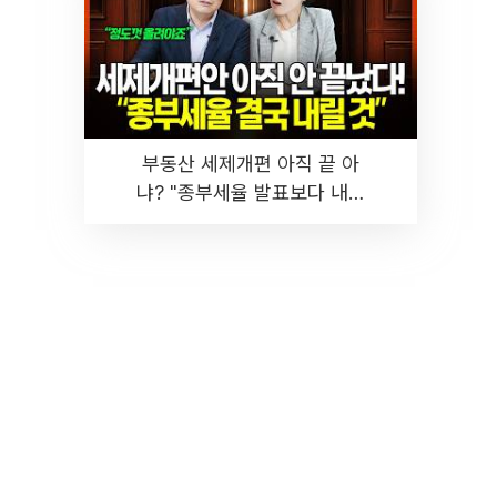
부동산 세제개편 아직 끝 아
냐? "종부세율 발표보다 내릴
것" 장기거주·양도세 전망 I 집
땅지성 I 김인만, 진미윤