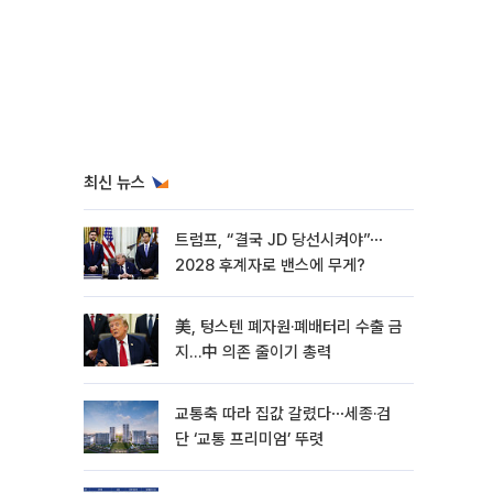
최신 뉴스
트럼프, “결국 JD 당선시켜야”⋯
2028 후계자로 밴스에 무게?
美, 텅스텐 폐자원·폐배터리 수출 금
지…中 의존 줄이기 총력
교통축 따라 집값 갈렸다⋯세종·검
단 ‘교통 프리미엄’ 뚜렷