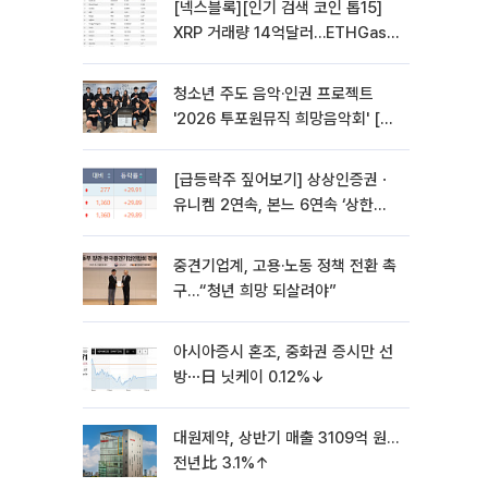
[넥스블록][인기 검색 코인 톱15]
XRP 거래량 14억달러…ETHGas
급등·Bless 급락…고변동 알트 부각
청소년 주도 음악·인권 프로젝트
'2026 투포원뮤직 희망음악회' [포
토]
[급등락주 짚어보기] 상상인증권ㆍ
유니켐 2연속, 본느 6연속 ‘상한
가’⋯M&A 훈풍 분 증시
중견기업계, 고용·노동 정책 전환 촉
구…“청년 희망 되살려야”
아시아증시 혼조, 중화권 증시만 선
방⋯日 닛케이 0.12%↓
대원제약, 상반기 매출 3109억 원…
전년比 3.1%↑