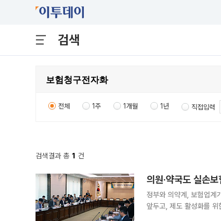
검색
전체
1주
1개월
1년
직접입력
검색결과 총
1
건
의원·약국도 실손보
정부와 의약계, 보험업계가
앞두고, 제도 활성화를 위한 대응 방안을 논의했다
로 참여하는 법정회의체 ‘실손전산시스