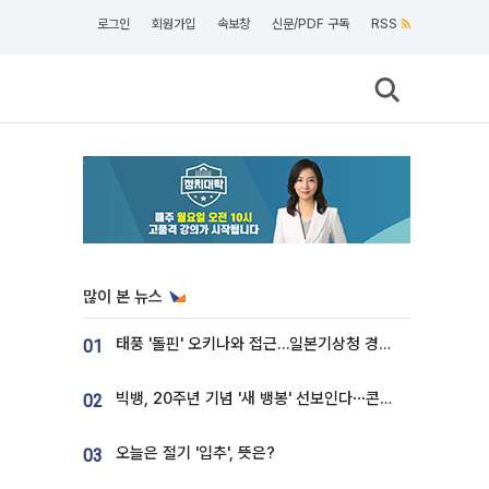
로그인
회원가입
속보창
신문/PDF 구독
RSS
많이 본 뉴스
태풍 '돌핀' 오키나와 접근…일본기상청 경로 업데이트
01
빅뱅, 20주년 기념 '새 뱅봉' 선보인다⋯콘서트 앞두고 팝업 개최
02
오늘은 절기 '입추', 뜻은?
03