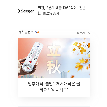
씨젠, 2분기 매출 1360억원…전년
比 19.2% 증가
뉴스발전소
입추매직 '불발', 처서매직은 올
까요? [해시태그]