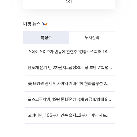
컷]
마켓 뉴스
특징주
투자전략
스페이스X 주가 반등에 관련주 ‘껑충’⋯스피어 18%ㆍ에이치브이엠 12%↑
반도체 온기 탄 2차전지...삼성SDI, 장 초반 7% 넘게 껑충
美 태양광 관세 반사이익 기대감에 한화솔루션 20%대·OCI홀딩스 14%대 급등
포스코퓨처엠, 19만톤 LFP 양극재 공급 합의에 9%대 강세
고려아연, 106분기 연속 흑자...2분기 '어닝 서프라이즈'에 장 초반 12%대 강세