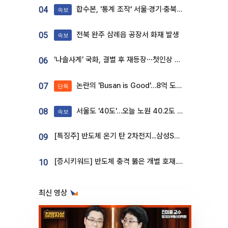
합수본, '통계 조작' 서울·경기·충북 선관위 등 추가 압수수색
04
속보
전북 완주 삼례읍 공장서 화재 발생
05
속보
‘나솔사계’ 국화, 결별 후 재등장⋯첫인상 투표 휩쓸고 ‘인기녀’ 등극
06
논란의 'Busan is Good'…8억 도시브랜드, 용산 대통령실 CI 업체가 수행
07
단독
서울도 '40도'…오늘 노원 40.2도 기록
08
속보
[특징주] 반도체 온기 탄 2차전지...삼성SDI, 장 초반 7% 넘게 껑충
09
[증시키워드] 반도체 충격 뚫은 개별 호재...포스코퓨처엠·에코프로·한화솔루션 '눈길'
10
최신 영상