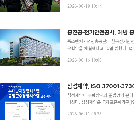
레틱은 18일(한국시간) 와히가 프랑스 
2026-06-18 10:14
고의로 경고를 받았는지 여부를 두고 
중진공·전기안전공사, 예방 
중소벤처기업진흥공단은 한국전기안전공
무협약을 체결했다고 16일 밝혔다. 협약식은 전북 완주군 전기안전공사 본사에서 이흥범 중진공 상
임감사, 허정환 전기안전공사 상임감사
2026-06-16 10:08
진행됐다. 협약은 전국 단위 조
삼성제약, ISO 37001·3
삼성제약이 부패방지와 준법경영 분야
나섰다. 삼성제약은 국제표준화기구(ISO)가 제정한 부패방지경영시스템 ISO 37001과 준법경영시
스템 ISO 37301에 대해 공인 인증기관
2026-06-11 08:36
37001은 조직 내 부패 발생 가능성을