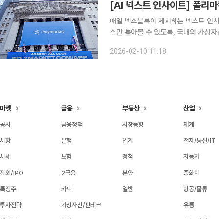
매일 넥스블록이 제시하는 넥스트 인사이트
스만 톺아볼 수 있도록, 국내외 가상자
니다. 1. 폴리마켓, 매사추세츠주 상대 소송 “주정부는 규제 권한 없어” 폴리마켓은 매사추세츠주를
2026-02-10 11:18
상대로 연방 법원에 소송을 제기하며 
마켓
금융
부동산
산업
공시
금융정책
시장동향
재계
시황
은행
업계
전자/통신/IT
시세
보험
정책
자동차
장외/IPO
2금융
분양
중화학
특징주
카드
일반
항공/물류
투자전략
가상자산/핀테크
유통