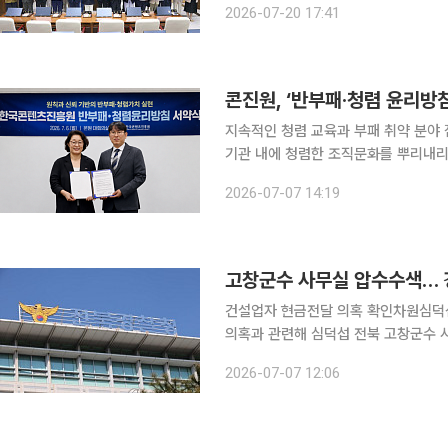
2026-07-20 17:41
이투데이 취재를 종합하면 용인특례시
콘진원, ‘반부패·청렴 윤리방
지속적인 청렴 교육과 부패 취약 분야 점검으로
기관 내에 청렴한 조직문화를 뿌리내
강력한 반부패 실천 의지를 표명했다.
2026-07-07 14:19
고창군수 사무실 압수수색… 
건설업자 현금전달 의혹 확인차원심덕섭 군수 “개인
의혹과 관련해 심덕섭 전북 고창군수 사무실 등에
범죄수사대는 7일 정치자금법 위반 혐
2026-07-07 12:06
다고 밝혔다. 이번 압수수색은