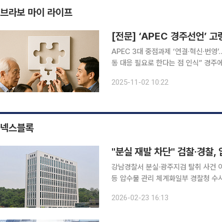
브라보 마이 라이프
[전문] ‘APEC 경주선언’ 
APEC 3대 중점과제 ‘연결·혁신·번영
동 대응 필요로 한다는 점 인식” 경주에서 열린 ‘아시아태평양경제협력체(APEC) 정상회의’에서도
고령화 등으로 인한 인구구조 변화를 공동의 대응 과제로
2025-11-02 10:22
APEC 정상회의에서 이재명 대통령을
넥스블록
"분실 재발 차단" 검찰·경찰,
강남경찰서 분실·광주지검 탈취 사건 이
등 압수물 관리 체계화일부 경찰청 수사관 가상자
압수물 관리 매뉴얼을 제작해 전국 검찰
2026-02-23 16:13
사기관의 가상자산 관리 방안이 정립될