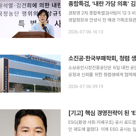
종합특검, ‘내란 가담 의혹’
권창영 2차 종합특별검사팀이 12·3 
경찰청장과 안성식 전 해경 기획조정관에 대
사보는 6일 정례브리핑에서 “지난주 해
2026-07-06 16:13
의 대응이 기존 매뉴얼에 따른 통상적
소진공·한국부패학회, 청렴 
소상공인시장진흥공단은 6일 대전 공
공정과 신뢰를 위한 청렴생태계 협력체계 구축 
인·전통시장 지원사업의 공정성과 투
2026-07-06 09:19
[기고] 핵심 경영전략이 된 ‘E
ESG(환경·사회·지배구조) 공시 로드
인 궤도에 올랐다. 이제 ESG 공시는