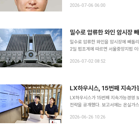
과 자본시장, 공급망, 규제 환경을 연
2026-07-06 06:00
기업들이 마주한 과제는 단순히 새로운
밀수로 압류한 와인 암시장 
밀수로 압류한 와인을 암시장에 빼돌리
2일 법조계에 따르면 서울중앙지법 
상 알선수재 및 뇌물 등 혐의로 구속영장
2026-07-02 08:52
장실질심사) 끝에 "증거 인멸과 도망의
LX하우시스, 15번째 지속가
LX하우시스가 15번째 지속가능경영 보
전략을 공개했다. 보고서에는 온실가스 
지속가능 경영 활동이 담겼다. LX하우시스는 ESG 경영 성과와 중장기 전략을 담은 지속가능경영
2026-06-26 10:26
보고서를 발간했다고 26일 밝혔다. 2