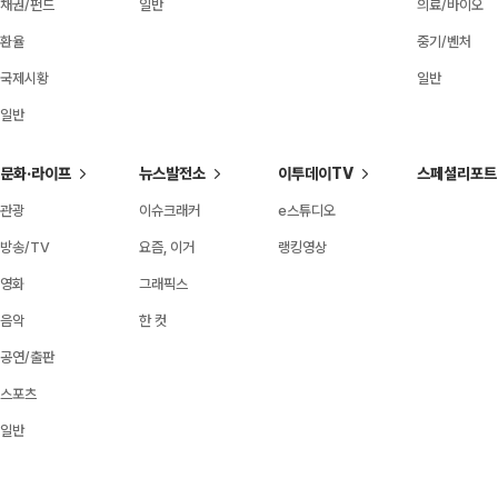
채권/펀드
일반
의료/바이오
환율
중기/벤처
국제시황
일반
일반
문화·라이프
뉴스발전소
이투데이TV
스페셜리포트
관광
이슈크래커
e스튜디오
방송/TV
요즘, 이거
랭킹영상
영화
그래픽스
음악
한 컷
공연/출판
스포츠
일반