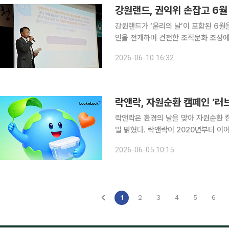
강원랜드, 권익위 손잡고 6월
강원랜드가 ‘윤리의 날’이 포함된 6월
인을 전개하며 건전한 조직문화 조성에 나섰다. 강원랜드는 임직원의 반부패 의
한 조직문화를 조성하기 위해 6월 한 
2026-06-10 16:32
격 운영한다고 1
락앤락, 자원순환 캠페인 ‘러브
락앤락은 환경의 날을 맞아 자원순환 캠페인
일 밝혔다. 락앤락이 2020년부터 이어온 ‘러브 포 플래닛’은 오래된 플라스틱 밀폐용기를 수거해
생활용품, 산업소재, 공공시설물 등으
2026-06-05 10:15
1
2
3
4
5
6