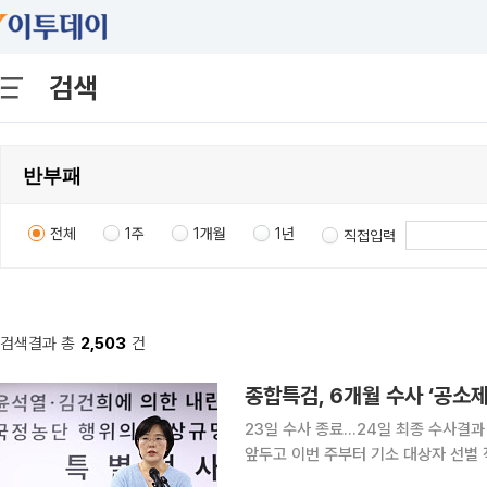
검색
전체
1주
1개월
1년
직접입력
검색결과 총
2,503
건
종합특검, 6개월 수사 ‘공소
23일 수사 종료…24일 최종 수사결과 발표 권창영 2차 종합특별검사팀이 23일 수
앞두고 이번 주부터 기소 대상자 선별 
로 접어들면서 주요 의혹 관련자들의 사법처