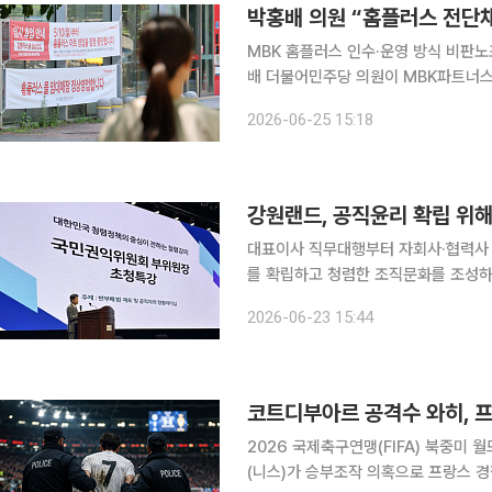
박홍배 의원 “홈플러스 전단
MBK 홈플러스 인수·운영 방식 비판노조
배 더불어민주당 의원이 MBK파트너스
국의 조사와 사모펀드 규제 강화 필요성을 제기했다. 25일 업계에 따르
2026-06-25 15:18
브 방송 ‘뉴스타파 라이브’에 안수용
강원랜드, 공직윤리 확립 위해
대표이사 직무대행부터 자회사·협력사 관계자까지 300
를 확립하고 청렴한 조직문화를 조성하
나섰다. 강원랜드는 하이원그랜드호텔 컨벤션홀에서 이명순 국민권익위원회(이하 권익위) 부위원장
2026-06-23 15:44
2026 국제축구연맹(FIFA) 북중미
(니스)가 승부조작 의혹으로 프랑스 경찰 조사를