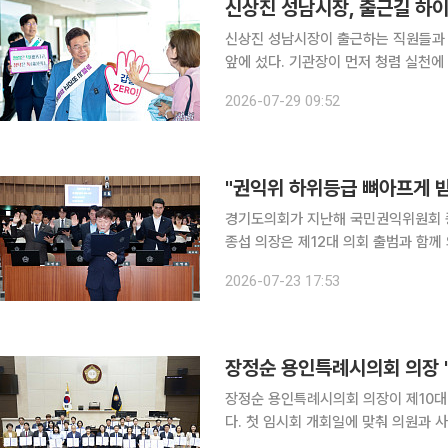
신상진 성남시장, 출근길 하이
신상진 성남시장이 출근하는 직원들과 하
앞에 섰다. 기관장이 먼저 청렴 실천에 나
데이 취재를 종합하면, 성남시는 이날 
2026-07-29 09:52
이 직원들과 함께 '갑질 제로' 출근길 
경기도의회가 지난해 국민권익위원회 종
종섭 의장은 제12대 의회 출범과 함께
프게 받아들인다"며 쇄신의지를 대내외에 천명했다. 23일 이투데이 취
2026-07-23 17:53
이날 본회의장에서 '2026년도 청렴도
장정순 용인특례시의회 의장이 제10대 
다. 첫 임시회 개회일에 맞춰 의원과 사무국 직원 전원이 반부패 법령 특강을 듣고 청렴서약서에 서
명하는 자리를 마련한 것으로, 시민 신뢰