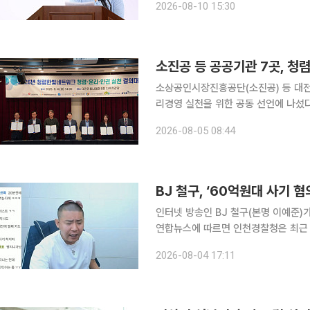
2026-08-10 15:30
는 10일 마지막 정례브리핑에서 “2
소진공 등 공공기관 7곳, 청렴
소상공인시장진흥공단(소진공) 등 대전
리경영 실천을 위한 공동 선언에 나섰다고 5일 밝혔다. 소진공 등
전날 대전 전통나래관에서 ‘2026년 청
2026-08-05 08:44
렴한빛네트워크에는 △소진공 △국민
BJ 철구, ‘60억원대 사기 
인터넷 방송인 BJ 철구(본명 이예준)가
연합뉴스에 따르면 인천경찰청은 최근 
로 고소된 사건을 반부패경제범죄수사대에 배당하고 
2026-08-04 17:11
방송했던 인터넷 방송인과 관련 법인으