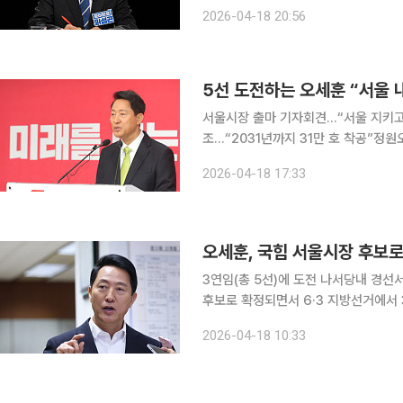
당은 2월 27일 강원 우상호 후보 
2026-04-18 20:56
16곳 모두 매듭지었다. 같은 날 국민
5선 도전하는 오세훈 “서울 
서울시장 출마 기자회견…“서울 지키고
조…“2031년까지 31만 호 착공”정원오
세훈 서울시장이 “서울을 내어주면 이
2026-04-18 17:33
주주의는 치명적인 위험에 처할 것”이
오세훈, 국힘 서울시장 후보
3연임(총 5선)에 도전 나서당내 경선서 박수민·윤희숙 눌러 
후보로 확정되면서 6·3 지방선거에서 3연임(총 5선)에 
천관리위원장은 여의도 중앙당사에서 오
2026-04-18 10:33
대로 승리했다고 밝혔다.