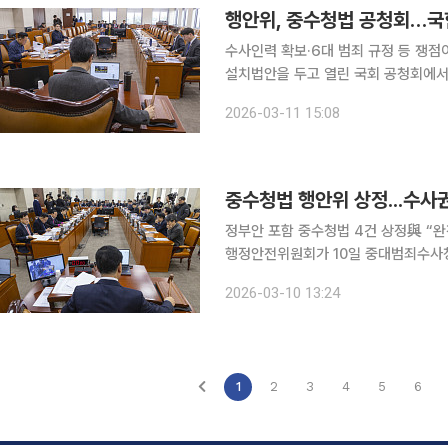
수사인력 확보·6대 범죄 규정 등 쟁점이날 오후 행안차
설치법안을 두고 열린 국회 공청회에서
대한 근원적 문제의식을 제기한 반면
2026-03-11 15:08
자초했고 수사·기소 분리는 세계적으로
중수청법 행안위 상정...수사
정부안 포함 중수청법 4건 상정與 “완전
행정안전위원회가 10일 중대범죄수사청
수했다. 여야는 법안 추진 속도와 제도 설계를 두고 공방
2026-03-10 13:24
부안을 포함해 민형배 더불어민주당 의
1
2
3
4
5
6