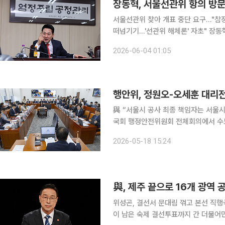
서울선관위 찾아 개표 중단 요구…"참
떠넘기기…'선관위 해체론' 자초" 장동혁 국민의힘 대표는 4일 서울지역 일부 투표소에서 발생한 투
표용지 부족 사태와 관련해 서울특별시
2026-06-04 01:05
대표는 이날 새벽 서울시선관위를 찾아
행안위, 정원오-오세훈 대리전
與 “서울시 공사 최종 책임자는 서울시장”
국회 행정안전위원회 전체회의에서 수도
돌했다. 더불어민주당은 오세훈 국민의
2026-05-18 15:24
다. 국민의힘은 정원오 민주당 서울시
與, 제주 끝으로 16개 광역 
위성곤, 결선서 문대림 꺾고 본선 직
이 남은 숙제 결선투표까지 간 더불어민주당 제주도지사 경선이 위성곤 의원의 손을 들어줬다. 민주