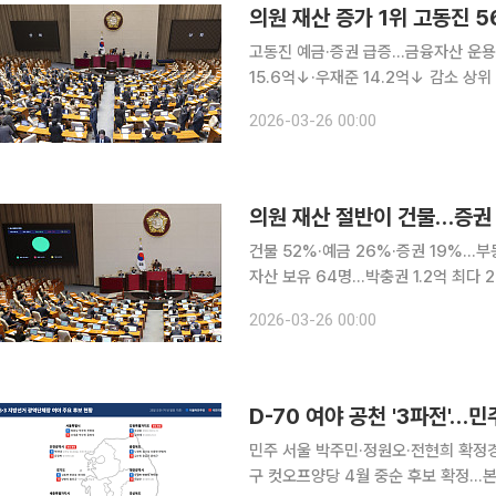
의원 재산 증가 1위 고동진 5
고동진 예금·증권 급증…금융자산 운용 
15.6억↓·우재준 14.2억↓ 감소 상위 증가 22대 국회의원 가운데 재산이 가장 많이 
고동진 국민의힘 의원으로 56억9000만원이 증
2026-03-26 00:00
26일 공개한 2026년 정기재산변동
의원 재산 절반이 건물…증권 
건물 52%·예금 26%·증권 19%…부
자산 보유 64명…박충권 1.2억 최다 22대 국회의원들의 재산에서 건물이 차지하는 비중이 절반을
넘는 것으로 나타났다. 예금·증권까지 
2026-03-26 00:00
린 것으로 파악된다. 국회
D-70 여야 공천 '3파전'…
민주 서울 박주민·정원오·전현희 확정
구 컷오프양당 4월 중순 후보 확정…본선 임박 6·3 지방선거를 70일 앞두고 여