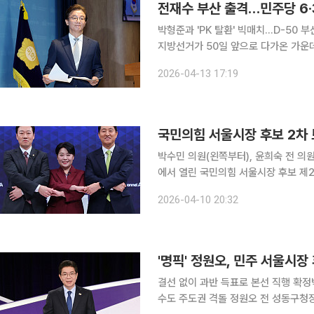
전재수 부산 출격…민주당 6·
박형준과 'PK 탈환' 빅매치…D-50 부
지방선거가 50일 앞으로 다가온 가운
완성을 눈앞에 뒀다. 서울·경기·인천에 
2026-04-13 17:19
경
국민의힘 서울시장 후보 2차 
박수민 의원(왼쪽부터), 윤희숙 전 의
에서 열린 국민의힘 서울시장 후보 제
2026-04-10 20:32
'명픽' 정원오, 민주 서울시
결선 없이 과반 득표로 본선 직행 확
수도 주도권 격돌 정원오 전 성동구청장이 6·3 지방선거 더불어민주당 서울시장 후보로 낙점됐다.