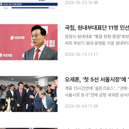
2026-06-25 16:48
국힘, 원내부대표단 11명 
정점식 원내대표 "통합·탕평 중점"후반기 원구성
국회 후반기 원내 운영을 이끌 원내부대표단 인선을 15
수 의원은 이날 국회 원내대표실 앞에
2026-06-15 11:17
을 발표했다"고 밝혔다
개표 13시간만에 ‘골든크로스’…“견제
서울시장 등극“견제·균형 세워준 상식
“모든것이 제 탓…오세훈 당선 축하” 이번 선거 결과는 저 오세훈 개인 승리로 생각하지 않습니다.
2026-06-04 11:58