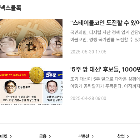
넥스블록
"스테이블코인 도전할 수 있
국민의힘, 디지털 자산 정책 업계 간담
이블코인, 경쟁 국가만큼 도전할 수 있어야 디지털 자산 육성법을 도입해 대한민국의 디
전 세계 어디서도 뒤처지지 않는 환경을 갖출 수
2025-05-30 17:05
의힘 의원은 국회 본청에서 개최된 ‘
조기 대선이 5주 앞으로 다가온 상황에
어떻게 공략할지가 주목된다. 아직까지
불어민주당과 국민의힘 양당을 중심으로
2025-04-28 06:00
양새다. 27일 가상자산 업계에 따
마켓
금융
부동산
산업