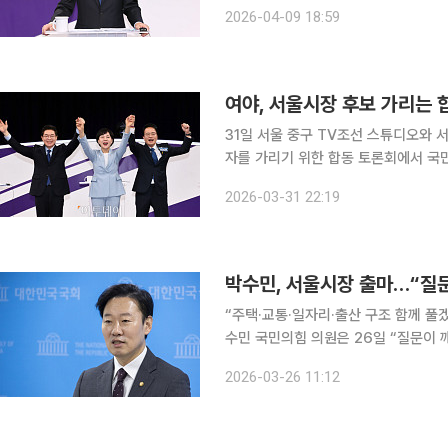
현역 의원 두 명과 맞붙은 3파전에서 
2026-04-09 18:59
확보한 것으로, 민주당의 수도 탈환 구
여야, 서울시장 후보 가리는 
31일 서울 중구 TV조선 스튜디오와 서울 마포구 상암동 MBC 신사옥에서 각각 열린 서울시장 후보
자를 가리기 위한 합동 토론회에서 국
전현희, 박주민 후보가 기념촬영을 하
2026-03-31 22:19
박수민, 서울시장 출마…“질문
“주택·교통·일자리·출산 구조 함께 풀
수민 국민의힘 의원은 26일 “질문이 
박 의원은 이날 출마선언문에서 “저는 
2026-03-26 11:12
문으로 가득 찬 도시이고, 이 질문들을