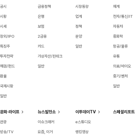
공시
금융정책
시장동향
재계
시황
은행
업계
전자/통신/IT
시세
보험
정책
자동차
장외/IPO
2금융
분양
중화학
특징주
카드
일반
항공/물류
투자전략
가상자산/핀테크
유통
채권/펀드
일반
의료/바이오
환율
중기/벤처
국제시황
일반
일반
문화·라이프
뉴스발전소
이투데이TV
스페셜리포트
관광
이슈크래커
e스튜디오
방송/TV
요즘, 이거
랭킹영상