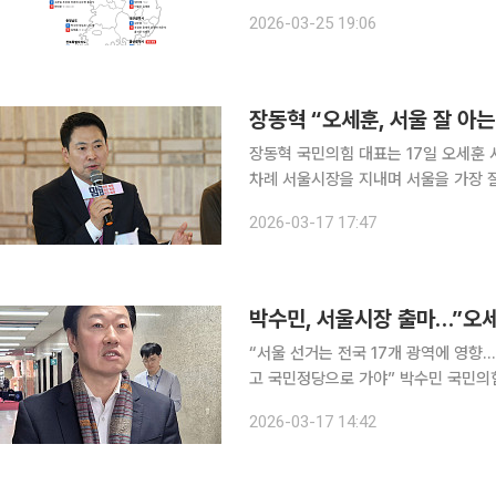
레이스가 가속페달을 밟고 있다. 더
2026-03-25 19:06
수도권 본경선 체제에 진입한 반면, 
장동혁 “오세훈, 서울 잘 아
장동혁 국민의힘 대표는 17일 오세훈 
차례 서울시장을 지내며 서울을 가장 잘
의원은 행정 경험과 기업가 경험을 모두 갖춘 참신한
2026-03-17 17:47
구에서 열린 ‘맘편한특위’ 간담회 이후
박수민, 서울시장 출마…”오세
“서울 선거는 전국 17개 광역에 영향
고 국민정당으로 가야” 박수민 국민의힘 의원(서울 강남구을)은 17일 서울시장 선거 출마를 선언하
고 “오세훈 서울시장은 오늘 공천 접수를 해달라”고 촉구했다
2026-03-17 14:42
기자회견에서 “오늘 제가 서울시장에 