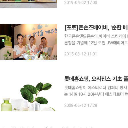
2019-04-02 17:00
브랜드 론칭 20주년을 맞은 해피바스
[포토]존슨즈베이비, '순한 
한국존슨앤드존슨의 베이비 스킨케어 브
론칭을 기념해 12일 오전 JW메리어
바스타임 컨퍼런스를 개최했다. 이날 
2015-08-12 11:01
베이비 클렌저 선택법과 아기의 오감을
롯데홈쇼핑, 오리진스 기초 
롯데홈쇼핑이 에스티로더 컴퍼니 창사 6
는 14일 10시 20분부터 에스티로더
트월드 기초 풀세트(19만9000원)'를 판매한다. 이번 풀세트는 스킨, 아이에센
2008-06-12 17:28
링클크림 기초 4종에 나이트 마스크, 