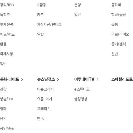
장외/IPO
2금융
분양
중화학
특징주
카드
일반
항공/물류
투자전략
가상자산/핀테크
유통
채권/펀드
일반
의료/바이오
환율
중기/벤처
국제시황
일반
일반
문화·라이프
뉴스발전소
이투데이TV
스페셜리포트
관광
이슈크래커
e스튜디오
방송/TV
요즘, 이거
랭킹영상
영화
그래픽스
음악
한 컷
공연/출판