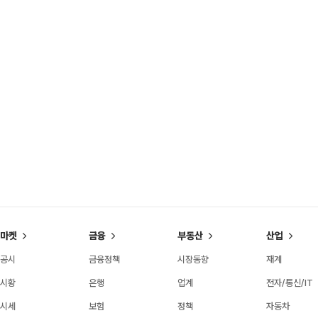
마켓
금융
부동산
산업
공시
금융정책
시장동향
재계
시황
은행
업계
전자/통신/IT
시세
보험
정책
자동차