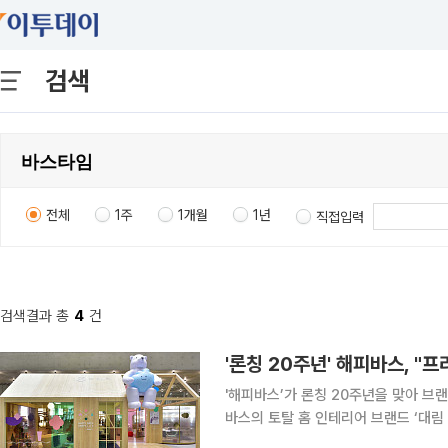
검색
전체
1주
1개월
1년
직접입력
검색결과 총
4
건
'론칭 20주년' 해피바스, 
'해피바스’가 론칭 20주년을 맞아 브
바스의 토탈 홈 인테리어 브랜드 ‘대림 디움
주제로 20일까지 아모레퍼시픽 용산 세