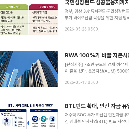
국민성장펀드·성공불융자까지
정부, 임상 3상 특화펀드‧국민성장펀드
부가 바이오산업 육성을 위한 지원 방식
초기 투자부터 후기 임상, 생산 인프라까지 
2026-05-26 05:00
에 따르면 정부는 최근 바이오산업의 
RWA 100%가 바꿀 자본시
[편집자주] 7조원 규모의 경제 성장 
이 줄을 섰다. 운용자산(AUM) 50
드운용사(PE), 모험자본 공급자로 나
2026-05-13 05:00
성장펀드 운용사 경쟁 구도를 살펴보고
BTL펀드 확대, 민간 자금 유
저수익 SOC 투자 확산엔 민간자금 
건 임대형 민자사업(BTL) 펀드 시장이 정책금융과 민간운용사를 중심으로 외연을 넓히고 있다. 다
만 시장의 안정적 안착을 위해서는 민