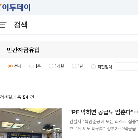
검색
전체
1주
1개월
1년
직접입력
검색결과 총
54
건
"PF 막히면 공급도 멈춘다"
건설사 "책임준공에 모든 리스크 집중"
흐르게 제도 바꿔야" 정부가 주택공급 확대를 추진하는 가운데 건설업계와 금융권이 부동산 프로젝
트파이낸싱(PF) 구조를 근본적으로 손