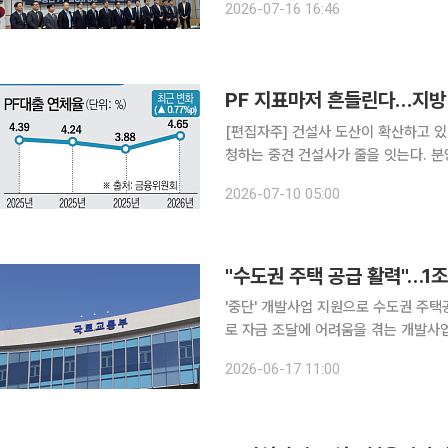
2026-07-16 16:46
책임을 지우고 금융기관도 사업성보다
[편집자주] 건설사 도산이 확산하고 있
청하는 중견 건설사가 줄을 잇는다. 
흔들리고, 그 충격은 하청과 자재업체
2026-07-10 05:00
회생 기록, 국토교통부 건설 행정 데
"수도권 주택 공급 활력"…1
'중단' 개발사업 지원으로 수도권 주택공급 촉진 정부가 부동산 프로젝트파이낸싱
로 자금 조달에 어려움을 겪는 개발사
유도하는 'PF 개발앵커리츠'를 본격
2026-06-17 11:00
속도가 붙을 전망이다. 