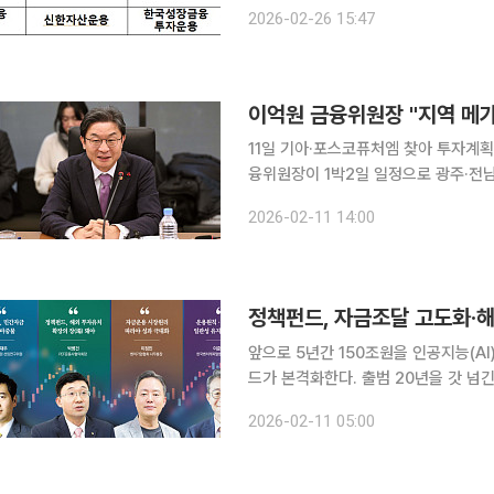
밝혔다. 이번 재정모펀드 운용사 공모과정에서는 △국민참여형 △산업지원 △집중지원 △초장기
2026-02-26 15:47
기
이억원 금융위원장 "지역 메
11일 기아·포스코퓨처엠 찾아 투자계획 청
융위원장이 1박2일 일정으로 광주·전
대금융을 축으로 지방정부·지역기업의 
2026-02-11 14:00
앞으로 5년간 150조원을 인공지능(A
드가 본격화한다. 출범 20년을 갓 넘
성장펀드는 스케일업 엔진 역할을 할 전
2026-02-11 05:00
책펀드의 투자생태계 견인이 한국경제의