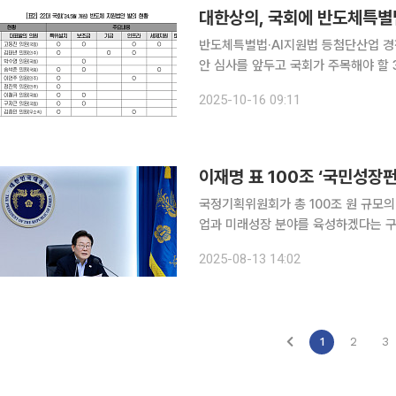
대한상의, 국회에 반도체특별법
반도체특별법·AI지원법 등첨단산업 경쟁력 강화 목소리 경제계가 2
안 심사를 앞두고 국회가 주목해야 할 30개 입법과제를
관세 압박 등 대외환경이 급변하는 상황
2025-10-16 09:11
반도체산업 지원법과 벤처투자법 등 1
국정기획위원회가 총 100조 원 규모의
업과 미래성장 분야를 육성하겠다는 구
이 지연되는 가운데 구체적인 청사진이 
2025-08-13 14:02
일 국정기획위에 따르면 이번 국민성장
1
2
3