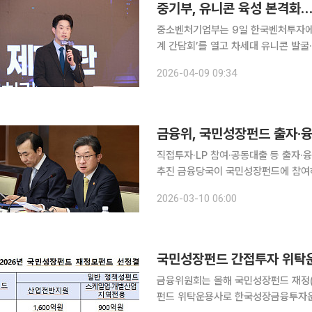
중기부, 유니콘 육성 본격화
중소벤처기업부는 9일 한국벤처투자에서
계 간담회’를 열고 차세대 유니콘 발
혔다. 이번 간담회에는 모태펀드 스케일업·장기 펀드 운용사와 투자기업, 전문가 등이 참석했다. 중
2026-04-09 09:34
기부는 기존 스케일업 펀드의 현황과 
금융위, 국민성장펀드 출자·
직접투자·LP 참여·공동대출 등 출자
추진 금융당국이 국민성장펀드에 참여하는 금융기관에 면책을 부여하기로 했다. 첨단전략산업 투자
에 따른 금융권의 부담을 덜어 민간자금 유입을 촉진하
2026-03-10 06:00
는 6일 김범기 상임위원 주재로 면책
국민성장펀드 간접투자 위탁운
금융위원회는 올해 국민성장펀드 재정(
펀드 위탁운용사로 한국성장금융투자운