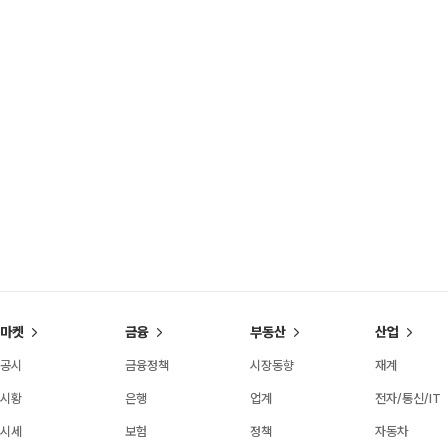
마켓
금융
부동산
산업
공시
금융정책
시장동향
재계
시황
은행
업계
전자/통신/IT
시세
보험
정책
자동차