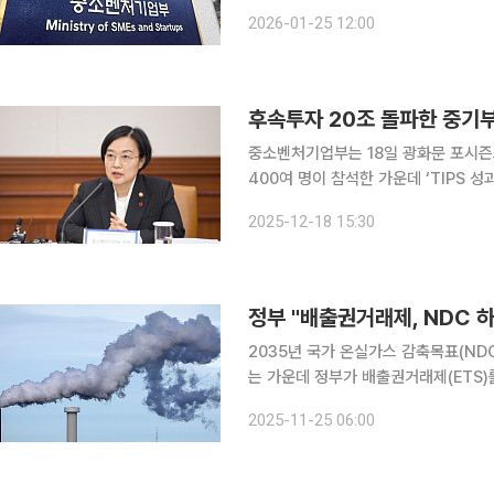
다고 밝혔다. 팁스는 민간 운영사가 보유한 전문성과 역량을 활용해 창업기업을 선별해 투자·보육하
2026-01-25 12:00
고, 정부가 연구개발(R&D)과 사업화 
후속투자 20조 돌파한 중기부 
중소벤처기업부는 18일 광화문 포시즌스
400여 명이 참석한 가운데 ‘TIPS 성과공유회’를 
그램으로 자리매김한 TIPS(팁스)의 성
2025-12-18 15:30
방향’을 소개
정부 "배출권거래제, NDC 
2035년 국가 온실가스 감축목표(NDC)가 201
는 가운데 정부가 배출권거래제(ETS
내놨다. 또한 생산량 증가 시 배출권을 추가 할당하고, 5조 원 이상의 대규모 연구개발(R&D) 투자
2025-11-25 06:00
를 통해 산업계의 탄소중립 전환을 적