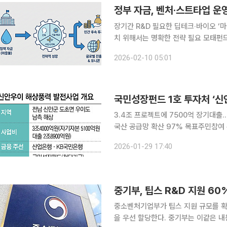
장기간 R&D 필요한 딥테크‧바이오 ‘
치 위해서는 명확한 전략 필요 모태펀드와 국민성장펀드를 중심으로 한 정책 자금 투자 체계가 정교
해지면서 정부 자금을 성장 전략의 출발
2026-02-10 05:01
과 임상 단계의 자금 공백을 메우는 데
국민성장펀드 1호 투자처 ‘신
3.4조 프로젝트에 7500억 장기대출
국산 공급망 확산 97% 목표주민참여 수익
산업 투자의 마중물이 될 국민성장펀드
2026-01-29 17:40
40조 원 규모 특화단지가 들어서며 
중기부, 팁스 R&D 지원 60
중소벤처기업부가 팁스 지원 규모를 확
을 우선 할당한다. 중기부는 이같은 내용의 '2026년 팁스 창업기업 지원계획 공고'를 26일 실시한