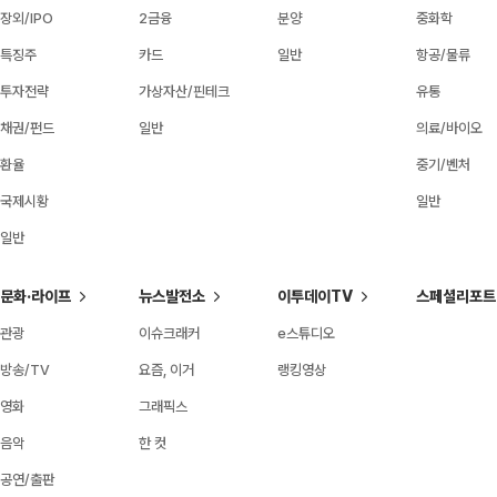
장외/IPO
2금융
분양
중화학
특징주
카드
일반
항공/물류
투자전략
가상자산/핀테크
유통
채권/펀드
일반
의료/바이오
환율
중기/벤처
국제시황
일반
일반
문화·라이프
뉴스발전소
이투데이TV
스페셜리포트
관광
이슈크래커
e스튜디오
방송/TV
요즘, 이거
랭킹영상
영화
그래픽스
음악
한 컷
공연/출판