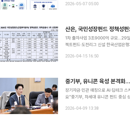
2026-05-07 05:00
지적이 나온다. 정부가 사업 한도액을
산은, 국민성장펀드 정책성펀드
1차 출자사업 3조9000억 규모…2
젝트펀드·도전리그 신설 한국산업은행과 신한자산운용이 국민성장펀드 간접투자분야 정책성펀드의
올해 1차 출자사업에 착수했다. 산은은 신한자산운용과 함께 ‘국민성장펀드(간접투자분야) 정책성
2026-04-15 16:50
장기자금·민관 매칭으로 AI·딥테크 스
요”중기부, 차세대 유니콘 펀드 중심 성장자금 공급 본격화 중
위한 모태펀드 장기·스케일업 투자 확
2026-04-09 13:38
한 투자업계와 기업들은 인공지능(AI)