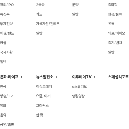
장외/IPO
2금융
분양
중화학
특징주
카드
일반
항공/물류
투자전략
가상자산/핀테크
유통
채권/펀드
일반
의료/바이오
환율
중기/벤처
국제시황
일반
일반
문화·라이프
뉴스발전소
이투데이TV
스페셜리포트
관광
이슈크래커
e스튜디오
방송/TV
요즘, 이거
랭킹영상
영화
그래픽스
음악
한 컷
공연/출판