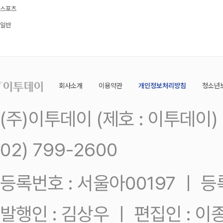
스포츠
일반
회사소개
이용약관
개인정보처리방침
청소년
(주)이투데이 (제호 : 이투데이
02) 799-2600
등록번호 : 서울아00197 ㅣ 등록일
발행인 : 김상우 ㅣ 편집인 : 