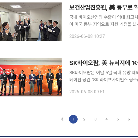
보건산업진흥원, 美 동부로 
국내 바이오산업의 수출이 역대 최고
이 미국 동부 지역으로 지원 거점을 넓
한국보건산업진흥원은 대한무역투자진흥
2026-06-08 10:27
데 이어 SK바이오팜, 재미한인제약인협
SK바이오팜, 美 뉴저지에 ‘K
SK바이오팜은 이달 5일 국내 유망 제
베이션 공간 ‘SK 라이프사이언스 링스(SK 
이프사이언스 내에 개소했다고 8일 밝혔다. 미국 뉴저지에 위치한 LinX는 총 160평
2026-06-08 09:51
공간 120평, 개별 집무실 10개, 회
1
2
3
4
5
6