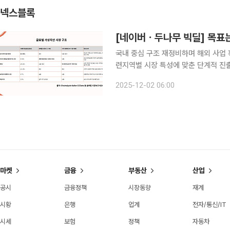
넥스블록
[네이버ㆍ두나무 빅딜] 목표는
국내 중심 구조 재정비하며 해외 사업 
련지역별 시장 특성에 맞춘 단계적 진출 전략 부상 네이버와 두나무의 합병
업의 구조를 근본적으로 흔드는 분기점
2025-12-02 06:00
두나무가 플랫폼 금융 기업 네이버와 
마켓
금융
부동산
산업
공시
금융정책
시장동향
재계
시황
은행
업계
전자/통신/IT
시세
보험
정책
자동차