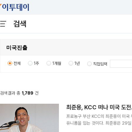
검색
전체
1주
1개월
1년
직접입력
검색결과 총
1,789
건
최준용, KCC 떠나 미국 도
프로농구 부산 KCC의 최준용이 미국 
유니폼을 입는 것이다. 최준용은 29일 서울 여의도 콘래드 서울에서 기자회견을 열고 “미국 농구에
도전하겠다”며 “한국에서 대우받는 최