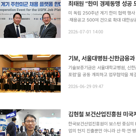
최태원 "한미 경제동맹 성공
미 독립 250주년 계기 한미 협력 행
·채용공고 500여 건으로 확대 대한상공회의소가 미국 독립 250주년 기념 '프리덤 250(Freedom
250)'을 계기로 한미 안보동맹을 실
2026-07-01 14:00
고도화에 나섰다. 대한상의는 1
기보, 서울대병원·신한금융과
기술보증기금은 서울대학교병원, 신한금
포럼’을 공동 개최하고 업무협약을 체결했다고 29일 밝혔다.
글로벌 시장 진출을 지원하기 위해 마련됐다.
2026-06-29 09:47
진행됐고 투자유치와 해외 협력 기회 
한국보건산업진흥원이 보스턴 중심의 K
업의 현지 진출뿐만 아니라 산·학·연·병