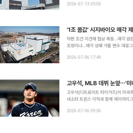
2026-07-13 05:00
라닙·캄렐리주맙’ 병용요법의 신약허가
'1조 몸값' 시지바이오 매각
막판 조건 이견에 협상 제동…매각 원
조정이냐…매각 성패 가를 변수 대웅그룹의 재생의료 계열사 시지바이오 매각 작업이 원점으로 돌
아왔다. 우선협상대상자였던 IMM프라
2026-07-06 17:49
결렬되면서다. 시장의 눈은 시지바이오
고우석, MLB 데뷔 눈앞⋯'
고우석(디트로이트 타이거즈)이 미국프로
네소타 트윈스 이적과 함께 메이저리그 로스
이적 전문 매체 MLB트레이드루머스는
2026-07-06 09:36