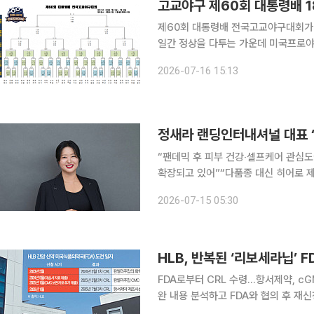
고교야구 제60회 대통령배 
제60회 대통령배 전국고교야구대회가 1
일간 정상을 다투는 가운데 미국프로야구
신인드래프트를 준비하는 기대주들이 대거 출격한다. 가장 먼저 눈길을
2026-07-16 15:13
이다. 최근 MLB 애리조나 다이아몬드
“팬데믹 후 피부 건강‧셀프케어 관심도
확장되고 있어”“다품종 대신 히어로 
다양성, 효능‧혁신 등 기능성 잡아야” K뷰티 유통사 랜딩인터내셔널은 최근 미국 얼타뷰티와 함께
2026-07-15 05:30
‘내셔널 K뷰티 위크’를 마쳤다. 미국 
HLB, 반복된 ‘리보세라닙’ 
FDA로부터 CRL 수령…항서제약, c
완 내용 분석하고 FDA와 협의 후 재신청” HLB의 간암 신약이 미국 진출에 또 다시 제동이
미국 식품의약국(FDA)은 HLB의 미