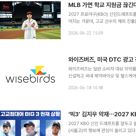
MLB 가면 학교 지원금 끊긴
2027 프로야구(KBO) 신인드래프트
어지는 가운데, 고교 선수의 해외 진출을 둘러싼
‘크보오프너’에는 이희영 해설위원, 
2026-06-22 15:09
와이즈버즈, 미국 DTC 광고
와이즈버즈는 일반 소비자 대상 의약품 광고
신설하고 국내 제약바이오 및 헬스케어
밝혔다. DTC 광고는 제약바이오 헬스케어 기업이 일반 소비자를 직접 겨냥해 전문의약품, 의료기
2026-06-18 10:48
기 등 브랜드를 알리는 마케팅 방식이다
‘빅3’ 김지우 악재⋯2027 
2027 KBO 신인 드래프트를 앞두고 
(서울고)의 행보에 관심이 쏠리고 있다. 15일 KBO 공식 유튜브 채널에는 이재국 SPOTV 고교