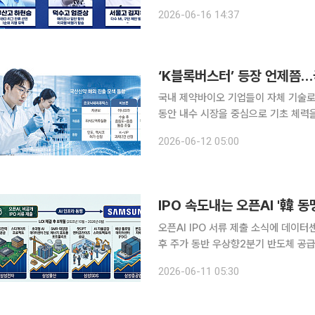
해설위원이 출연해 올해 드래프트 최대어들의 현황을 소개했
2026-06-16 14:37
는 엄준상과 관련해 이 위원은 “전날 
‘K블록버스터’ 등장 언제쯤…
국내 제약바이오 기업들이 자체 기술로 
동안 내수 시장을 중심으로 기초 체력을
글로벌 전역에서 잇따라 품목허가 절차
2026-06-12 05:00
IPO 속도내는 오픈AI '韓 
오픈AI IPO 서류 제출 소식에 데이터
후 주가 동반 우상향2분기 반도체 공급 부족 
사 미국 오픈AI가 기업공개(IPO) 절
2026-06-11 05:30
인프라 동맹'을 맺은 삼성그룹 주요 계