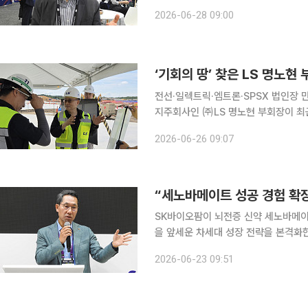
주기 지원 플랫폼으로 역할을 넓힌다는 구상이다. 김현철 한국보건산업진흥
2026-06-28 09:00
(현지시간) 미국 샌디에이고에서 열린 
‘기회의 땅’ 찾은 LS 명노현
전선·일렉트릭·엠트론·SPSX 법인장 만나
지주회사인 ㈜LS 명노현 부회장이 최근
26일 LS에 따르면 명 부회장은 17일부터 약 
2026-06-26 09:07
D.C.에서 열린 ‘한미 전략산업 및 안
SK바이오팜이 뇌전증 신약 세노바메이
을 앞세운 차세대 성장 전략을 본격화
활용해 차세대 블록버스터 신약을 발굴
2026-06-23 09:51
플