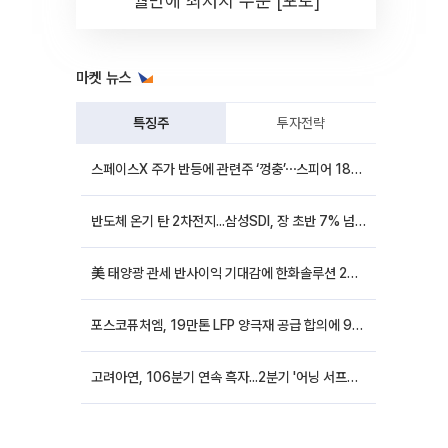
월만에 최저치 수준 [포토]
마켓 뉴스
특징주
투자전략
스페이스X 주가 반등에 관련주 ‘껑충’⋯스피어 18%ㆍ에이치브이엠 12%↑
반도체 온기 탄 2차전지...삼성SDI, 장 초반 7% 넘게 껑충
美 태양광 관세 반사이익 기대감에 한화솔루션 20%대·OCI홀딩스 14%대 급등
포스코퓨처엠, 19만톤 LFP 양극재 공급 합의에 9%대 강세
고려아연, 106분기 연속 흑자...2분기 '어닝 서프라이즈'에 장 초반 12%대 강세