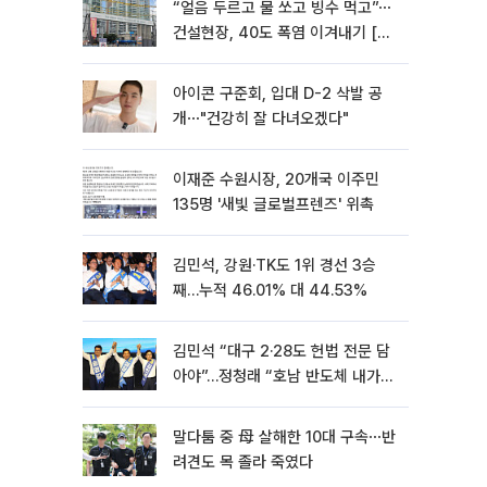
“얼음 두르고 물 쏘고 빙수 먹고”⋯
건설현장, 40도 폭염 이겨내기 [르
포]
아이콘 구준회, 입대 D-2 삭발 공
개⋯"건강히 잘 다녀오겠다"
이재준 수원시장, 20개국 이주민
135명 '새빛 글로벌프렌즈' 위촉
김민석, 강원·TK도 1위 경선 3승
째…누적 46.01% 대 44.53%
김민석 “대구 2·28도 헌법 전문 담
아야”…정청래 “호남 반도체 내가
제일 잘할 것”
말다툼 중 母 살해한 10대 구속⋯반
려견도 목 졸라 죽였다