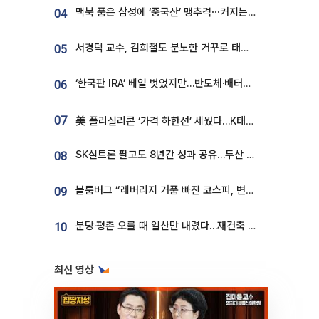
맥북 품은 삼성에 ‘중국산’ 맹추격⋯커지는 노트북 OLED 시장
04
서경덕 교수, 김희철도 분노한 거꾸로 태극기⋯"엉터리는 아냐, 아쉬울 뿐"
05
‘한국판 IRA’ 베일 벗었지만…반도체·배터리 업계 “시행령이 관건”
06
07
美 폴리실리콘 ‘가격 하한선’ 세웠다…K태양광 수혜 기대
SK실트론 팔고도 8년간 성과 공유…두산 인수대금 2.3조가 끝 아냐
08
블룸버그 “레버리지 거품 빠진 코스피, 변동성 최악 국면 지났을 가능성”
09
분당·평촌 오를 때 일산만 내렸다…재건축 기대감도 ‘무색’
10
최신 영상