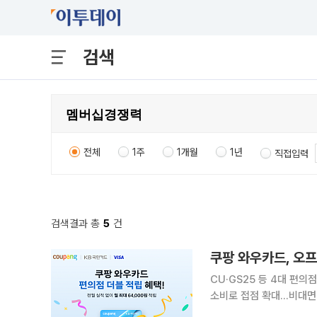
검색
전체
1주
1개월
1년
직접입력
검색결과 총
5
건
쿠팡 와우카드, 오프
CU·GS25 등 4대 편의
소비로 접점 확대…비대면 쇼핑·오프라인 결제 확대
카드'가 오프라인 결제 혜