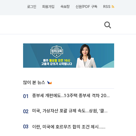
로그인
회원가입
속보창
신문/PDF 구독
RSS
많이 본 뉴스
종부세 개편에도…1·3주택 종부세 격차 2028년부터 확대
01
미국, 가상자산 포괄 규제 속도…상원, ‘클래리티법’ 9월 절차투표 추진
02
03
이란, 미국에 호르무즈 합의 조건 제시…美 “경기 아직 안 끝나” [종합]