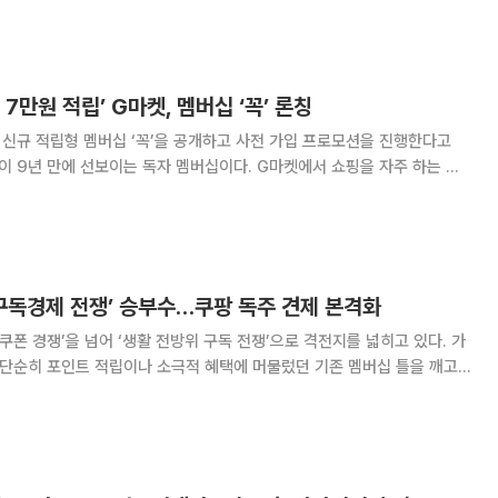
 기존 대비 2배로 높여,
 7만원 적립’ G마켓, 멤버십 ‘꼭’ 론칭
신규 적립형 멤버십 ‘꼭’을 공개하고 사전 가입 프로모션을 진행한다고
이라는 의미를 담았다. 정식 론칭 일은 다음달 23일이다. 월 회비는
이다. 핵심 혜택은 ‘전 상품 대
 구독경제 전쟁’ 승부수…쿠팡 독주 견제 본격화
쿠폰 경쟁’을 넘어 ‘생활 전방위 구독 전쟁’으로 격전지를 넓히고 있다. 가
 단순히 포인트 적립이나 소극적 혜택에 머물렀던 기존 멤버십 틀을 깨고
끌어안는 ‘구독 슈퍼앱’ 전략을 정면 돌파 카드로 꺼내 들었다. 네이버
플랫폼 ‘우버 택시’와 손잡고 네이