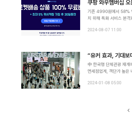
쿠팡 와우멤버십 오늘
기존 4990원에서 58% 
치 위해 특화 서비스 본격화 쿠팡이 유료멤버십 서비스인 ‘와우멤버십’ 요금을 오늘(7일)
7890원으로 본격 인상한다. 7일 이커머스업계에 따르면 쿠팡은 이날부터 기존 와우 
2024-08-07 11:00
월 구독료를 기존 4990
“유커 효과, 기대보
中 한국행 단체관광 재개
면세점업계, 객단가 높은 내국인 고객 잡기 총력
불구 유커(중국인 단체관광
2024-01-08 05:00
고 있다. 엔데믹으로 해외