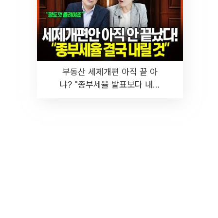
부동산 세제개편 아직 끝 아
냐? "종부세율 발표보다 내릴
것" 장기거주·양도세 전망 I 집
땅지성 I 김인만, 진미윤