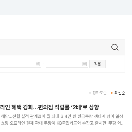
~
적용
정확도순
최신순
라인 혜택 강화…편의점 적립률 ‘2배’로 상향
점 해당...전월 실적 관계없이 월 최대 6.4만 원 환급쿠팡 생태계 넘어 일상
 쿠팡이 KB국민카드와 손잡고 출시한 '쿠팡 와우
택을 대폭 강화하며 유통 멤버십 경쟁력 제고에 나섰다. 일상생활과 밀접한