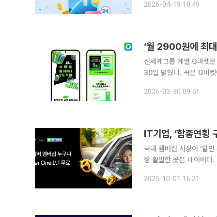
2026-04-19 10:49
편의점 카테고리의 적립률을
‘월 2900원에 최대
신세계그룹 계열 G마켓은 
30일 밝혔다. 꼭은 G마켓이 9년 만에 선보이는 독자 멤버십이다. G마켓에서 쇼핑을 자주 하는 고
객이라면 꼭 챙겨야 할 멤버십
2026-03-30 09:51
업계 최저 수준인 2900원
IT기업, ‘합종연횡
국내 멤버십 시장이 ‘할인 
장 활발한 곳은 네이버다.
콘텐츠·커머스·모빌리티까지 
2025-10-01 16:21
는 1일 글로벌 택시 호출 