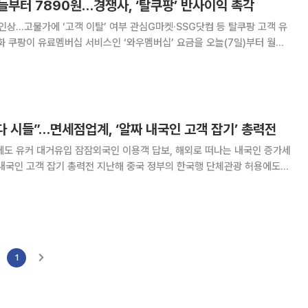
부터 7890원…경쟁사, ‘탈쿠팡’ 반사이익 촉각
인상...고물가에 ‘고객 이탈’ 여부 관심G마켓·SSG닷컴 등 탈쿠팡 고객 유
부터 월
멤버십 회원의
원에서 7890원으로 올린다.
다 시들”…면세점업계, ‘알짜 내국인 고객 잡기’ 총력전
에도 유커 대거유입 잠잠외국인 이용객 답보, 해외로 떠나는 내국인 증가세
전 지난해 중국 정부의 한국행 단체관광 허용에도
객) 증가가 미미하자, 국내 면세점업계가 내국인 고객 확보에 열을 올리
로 떠나는 내국인 증가세가 뚜렷한 데다, 유커
1