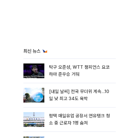
최신 뉴스
탁구 오준성, WTT 챔피언스 요코
하마 준우승 거둬
[내일 날씨] 전국 무더위 계속…10
일 낮 최고 34도 육박
평택 매일유업 공장서 연유탱크 청
소 중 근로자 1명 숨져