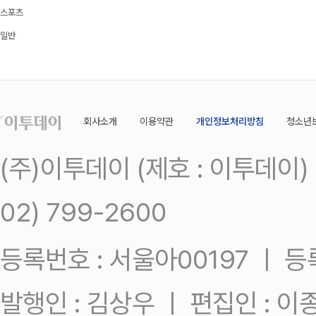
스포츠
일반
회사소개
이용약관
개인정보처리방침
청소년
(주)이투데이 (제호 : 이투데이
02) 799-2600
등록번호 : 서울아00197 ㅣ 등록일
발행인 : 김상우 ㅣ 편집인 : 