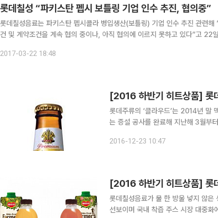
롯데칠성 “파키스탄 펩시 보틀링 기업 인수 추진, 협의중”
롯데칠성음료는 파키스탄 펩시콜라 병입생산(보틀링) 기업 인수 추진 관련해 
건 및 계약조건을 계속 협의 중이나, 아직 협의에 이르지 못하고 있다”고 22
2017-03-22 18:48
[2016 하반기 히트상품] 롯
롯데주류의 ‘클라우드’는 2014년 말 
는 증설 공사를 완료해 지난해 3월부터
산을 목표로 충주 메가폴리스 내에 약 6
2016-12-23 10:47
설하고 있다. 2017년 내 제품 생산에
[2016 하반기 히트상품] 
롯데칠성음료가 물 한 방울 넣지 않은 
선보이며 국내 착즙 주스 시장 대중화에 앞장서고 있다. 롯데칠성음