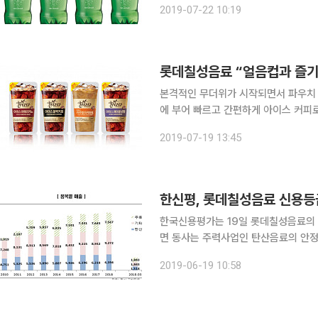
2019-07-22 10:19
데칠성몰의 인지도 제고를 위해 기획됐
롯데칠성음료 “얼음컵과 즐기는
본격적인 무더위가 시작되면서 파우치 
에 부어 빠르고 간편하게 아이스 커피
장점으로 여름철에 특히 인기다. 롯데
2019-07-19 13:45
노, 블랙커피, 카라멜 마키아토, 헤이즐
한신평, 롯데칠성음료 신용등급 
한국신용평가는 19일 롯데칠성음료의 기업어
면 동사는 주력사업인 탄산음료의 안정
에 힘입어 우수한 수익창출력을 유지하고 있다. 연결기준 음료부문 영업이익률은 
2019-06-19 10:58
서 2018년 9.1%로 상승했다. 반면