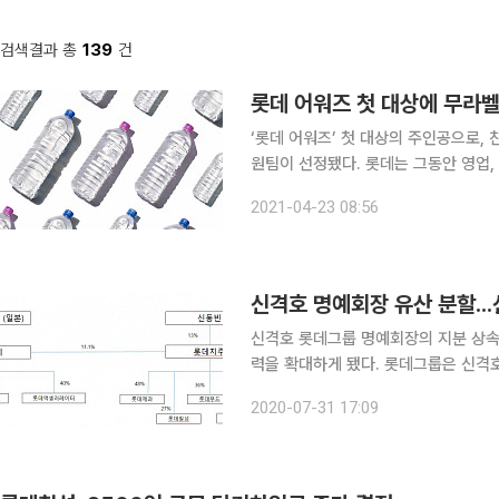
검색결과 총
139
건
롯데 어워즈 첫 대상에 무라벨 
‘롯데 어워즈’ 첫 대상의 주인공으로,
원팀이 선정됐다. 롯데는 그동안 영업,
워즈’를 새롭게 만들었다. 이 상은 탁
2021-04-23 08:56
여한 사례에 수여된다. 롯데
신격호 명예회장 유산 분할...
신격호 롯데그룹 명예회장의 지분 상속
력을 확대하게 됐다. 롯데그룹은 신격호 명예회장의 지분 상속으로 신동빈 롯데그룹 회장의 롯데지
주 지분율이 기존 11.75%(1233만94
2020-07-31 17:09
혔다. 신 명예회장의 롯데지주 보통주 