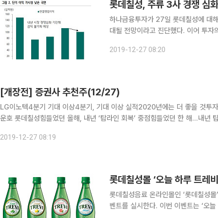
롯데칠성, 주류 3사 경쟁 심
하나금융투자가 27일 롯데칠성에 대해
대될 전망이라고 진단했다. 이어 투자의견
지했다. 심은주 하나금융투자 연구원은 “내년 연결기준 매출액은 전년 동기 대비 3.6% 증가한 2조
2019-12-27 08:20
5739억 원, 영업이익은 11.7% 감소한
[개장전] 증권사 추천주(12/27)
LG이노텍4분기 기대 이상4분기, 기대 이상 실적2020년에는 더 좋을 것투자의
운호 롯데칠성힘들었던 올해, 내년 ‘탑라인 회복’ 중점힘들었던 한 해…내년 탑라인 회복에 무게 실을 듯내년 주류 시장 경쟁 심화 불가피하
나금투 심은주목표주가:17만 원 삼성SDI2020년 전기차, ESS, 지
2019-12-27 08:19
롯데칠성몰 ‘오늘 하루 트레비
롯데칠성음료 온라인몰인 ‘롯데칠성몰’에
벤트를 실시한다. 이번 이벤트는 ‘오늘
한 갈증을 상쾌하게 해소할 수 있는 