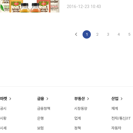
파머스 주스바’ 750㎖ 어셉틱(무균충
2016-12-23 10:43
신선한 착즙주스라는 콘셉트로 1~2인
1
2
3
4
5
마켓
금융
부동산
산업
공시
금융정책
시장동향
재계
시황
은행
업계
전자/통신/IT
시세
보험
정책
자동차