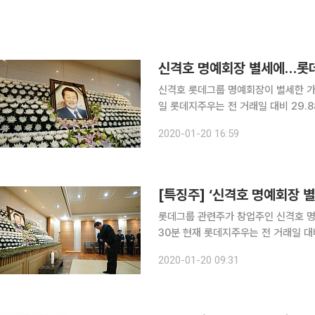
신격호 명예회장 별세에…롯데
신격호 롯데그룹 명예회장이 별세한 가운
일 롯데지주우는 전 거래일 대비 29.88
롯데지주(5.74%), 롯데칠성우(1.86
2020-01-20 16:59
학(0.72%), 롯데손해보험(0.51
[특징주] ‘신격호 명예회장 
롯데그룹 관련주가 창업주인 신격호 명예회장이
30분 현재 롯데지주우는 전 거래일 대비
다. 또 롯데칠성우(13.30%), 롯데지주(12.32%), 롯데정보통신(3.06%), 롯데관광개발(2.65%),
2020-01-20 09:31
롯데칠성(2.27%), 롯데