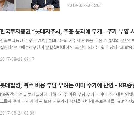
양식품은 결원으로 처리될 것으로 논의
2019-03-20 05:00
주총회(이하 주총)에선 사내이사 선임 
한국투자증권 “롯데지주사, 주총 통과에 무게…주가 부양 시
한국투자증권은 오는 29일 롯데그룹의 지주사 전환을 위한 계열사의 분할합병
실린다”며 “매수청구권이 분할합병에 제약 조건이 되기는 쉽지 않다”고 밝혔다. 윤태호 한국투자증권 연구원은 28일 “보수적으로 
열사만 찬성을 가정 시 (분할합병 안건의) 부결을 위해서는 25% 내외의 반대
2017-08-28 09:17
롯데칠성, 맥주 비용 부담 우려는 이미 주가에 반영 - KB증
KB증권은 21일 롯데칠성에 대해 “맥주 비용 부담 우려는 이미 주가에 반영됐
그룹사 주가 약세에 따른 보유 지분가치 하락을 반영해 목표주가를 180만 원으로 하향 조정했다. 박애란 KB
분기 실적은 매출액이 전년 동기 대비 2.2% 증가한 6422억 원, 영업이익아
2017-08-21 08:33