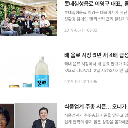
롯데칠성음료 이영구 대표, '
롯데칠성음료 이영구 대표이사가 지난 
친환경 캠페인 ‘플라스틱 프리 챌린지
제주패스가 플라스틱 사용을 줄이기 위
2019-06-11 09:02
용한 인증 사진을 사회관계망서비스(SN
배 음료 시장 5년 새 4배 
국내 음료 시장에서 배 음료 판매가 최
것으로 나타났다. 2일 시장조사기관 
시장에서 배 음료는 약 310억 원 규모
2019-04-02 14:46
년 220억 원과 비교해 약 40% 증가
식품업계 주총 시즌… 오너가 
식품업계가 주주총회 시즌을 앞두고 있
업계 안팎의 좋지 않은 상황을 돌파해