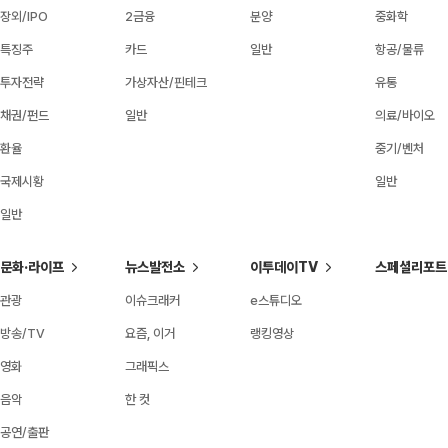
장외/IPO
2금융
분양
중화학
특징주
카드
일반
항공/물류
투자전략
가상자산/핀테크
유통
채권/펀드
일반
의료/바이오
환율
중기/벤처
국제시황
일반
일반
문화·라이프
뉴스발전소
이투데이TV
스페셜리포트
관광
이슈크래커
e스튜디오
방송/TV
요즘, 이거
랭킹영상
영화
그래픽스
음악
한 컷
공연/출판