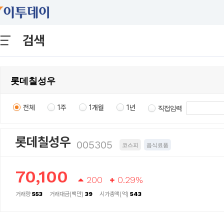
검색
전체
1주
1개월
1년
직접입력
롯데칠성우
005305
코스피
음식료품
70,100
200
0.29%
거래량
553
거래대금(백만)
39
시가총액(억)
543