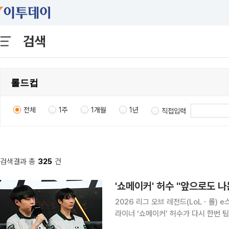
검색
전체
1주
1개월
1년
직접입력
검색결과 총
325
건
'쇼메이커' 허수 "앞으로도 나
2026 리그 오브 레전드(LoLㆍ롤) 
라이너 ‘쇼메이커’ 허수가 다시 한번 팀에 남겠다는 의지
봉e스포츠와의 인터뷰에서 과거 자신이 