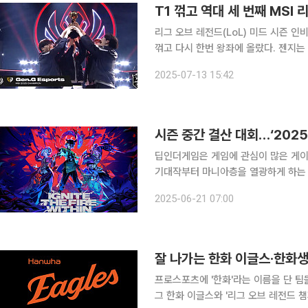
T1 꺾고 역대 세 번째 MSI
리그 오브 레전드(LoL) 미드 시즌 인비
꺾고 다시 한번 왕좌에 올랐다. 젠지는 13일 캐나다 밴쿠버 퍼시픽 콜로세움에서 열린 2025 MSI
결승전에서 작년 월드 챔피언십(롤드컵)
2025-07-13 15:42
성공했다. 앞서 젠지와 T1은 브래킷
딥인더게임은 게임에 관심이 많은 게이
기대작부터 마니아층을 열광하게 하는
다. '리그 오브 레전드(롤·LoL)' e스포츠 2025시즌의 절반이 마무리됐습니다. 시즌 중반이 되면 항
2025-06-21 07:00
상 찾아오는 대회가 있죠. 바로 ‘미드 
잘 나가는 한화 이글스·한화
프로스포츠에 '한화'라는 이름을 단 팀
그 한화 이글스와 '리그 오브 레전드 