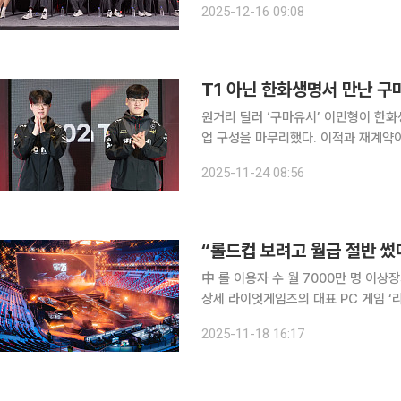
2025-12-16 09:08
십(월즈)’ 우승을 기념해 마련됐다. T
T1 아닌 한화생명서 만난 
원거리 딜러 ‘구마유시’ 이민형이 한
업 구성을 마무리했다. 이적과 재계약이
아닌 한화생명에서 다시 한 팀으로 만나게 됐다. 한화생명은 23일 공식 사회관
2025-11-24 08:56
통해 이민형의 영입을 발표했다. 팀 관
“롤드컵 보려고 월급 절반 썼다
中 롤 이용자 수 월 7000만 명 이상
장세 라이엇게임즈의 대표 PC 게임 ‘리그 오브 레전드(LoL·롤)’가 출시한 지 15년이 지난 지금도 중
국에서 ‘가장 인기 있는 PC 게임’ 명
2025-11-18 16:17
으로 출시했으며, 중국에는 2011년부