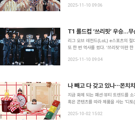
로써 T1은 통산 6번째 월즈 우승 트로피를 들었다. T1의 이번 우승은 L
2025-11-10 09:06
좌의 지위를 공고히 했다는 점에서 의미
T1 롤드컵 ‘쓰리핏’ 우승…무
리그 오브 레전드(LoL) e스포츠의 절대
또 한 번 역사를 썼다. ‘쓰리핏’이란 
국 스포츠계에서 비롯된 용어로 농구나 
2025-11-10 09:04
나 빼고 다 갖고 있나⋯몬치치
지금 화제 되는 패션·뷰티 트렌드를 소
혹은 콘텐츠를 따라 제품을 사는 '디토(
의 합성어)의 눈길이 쏠린 곳은 어디일까요? 도대체 어딜 가야 살 수 있는데? 토로가 
2025-10-02 15:02
최근 사회관계망서비스(SNS), 커뮤니