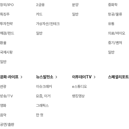
장외/IPO
2금융
분양
중화학
특징주
카드
일반
항공/물류
투자전략
가상자산/핀테크
유통
채권/펀드
일반
의료/바이오
환율
중기/벤처
국제시황
일반
일반
문화·라이프
뉴스발전소
이투데이TV
스페셜리포트
관광
이슈크래커
e스튜디오
방송/TV
요즘, 이거
랭킹영상
영화
그래픽스
음악
한 컷
공연/출판