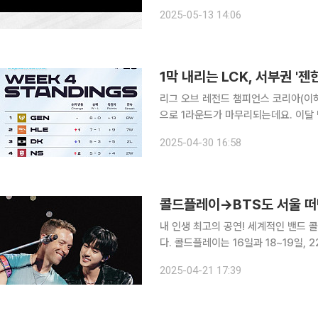
13일 오전 기준 한화 이글스는 KBO리그
2025-05-13 14:06
리그 오브 레전드 챔피언스 코리아(이하 
으로 1라운드가 마무리되는데요. 이달 막을 연 LCK 2025시즌은 사상 최초로 시즌을 통합해 진행
하고 있는데요. 스프링·서머로 운영되던 시즌을 
2025-04-30 16:58
디플러스 기아도 합류30일 기준 젠지
내 인생 최고의 공연! 세계적인 밴드 콜드플레이의 내한 공연이 심상찮은 반응을 자아내고 있습니
다. 콜드플레이는 16일과 18~19일, 22일, 24~25일까지 총 엿새에 걸쳐 내한 공연을 펼치는데요.
2017년 이후 8년 만에 한국을 찾은 만큼 팬들의 
2025-04-21 17:39
넘는 앨범 판매를 기록한 21세기 가장