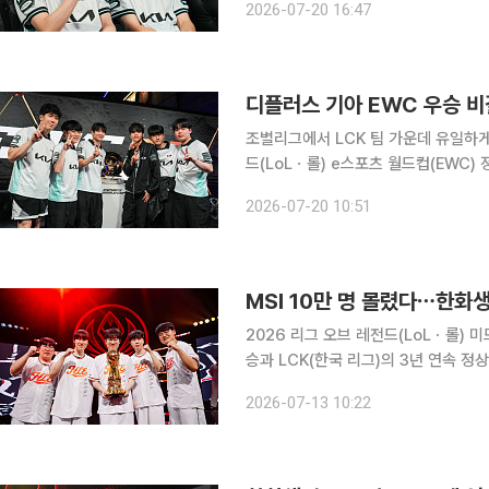
2026-07-20 16:47
묻는 질문에 “진짜 심사숙고해서 한 
디플러스 기아 EWC 우승 
조별리그에서 LCK 팀 가운데 유일하게
드(LoLㆍ롤) e스포츠 월드컵(EWC) 
젠지e스포츠, 한화생명e스포츠의 플레이를 많이 참고
2026-07-20 10:51
시간) 프랑스 파리에서 열린 2026 Lo
MSI 10만 명 몰렸다⋯한화
2026 리그 오브 레전드(LoLㆍ롤) 
승과 LCK(한국 리그)의 3년 연속 정
내렸다. 13일 대전시에 따르면 지난달 28일부터 이달 12일까지 대전컨벤션센터 제2전시장에서 열
2026-07-13 10:22
린 2026 MSI에는 대회 관람객과 