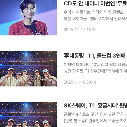
CD도 안 내더니 이번엔 '무료
우리가 사랑하는 스타와 인기 콘텐츠, 
용한 이야기들. '엔터로그'에서 만나보세요. 가수 임영웅의 서울 콘서트가 불과 4일 앞
니다. 앞서 임영웅은 지난달 인천을 시작으로 전국 투어 콘서트에 나섰는데요. 매 지역 예매 오픈과
2025-11-17 16:47
동시에 전 회차가 초고속 매진되며 '임
李대통령 "T1, 롤드컵 3연
이재명 대통령이 10일 리그 오브 레전드
성한 한국팀 T1 선수단에 "역사에 길이 남을 쾌거
의 사회관계망서비스(SNS)를 통해 
2025-11-10 09:18
을 다시 한번 입증했다. 참으로 자랑스
SK스퀘어, T1 '황금시대' 
글로벌 e스포츠 구단 T1이 9일 중국 
(일명 롤드컵)’ 결승전에서 우승을 차