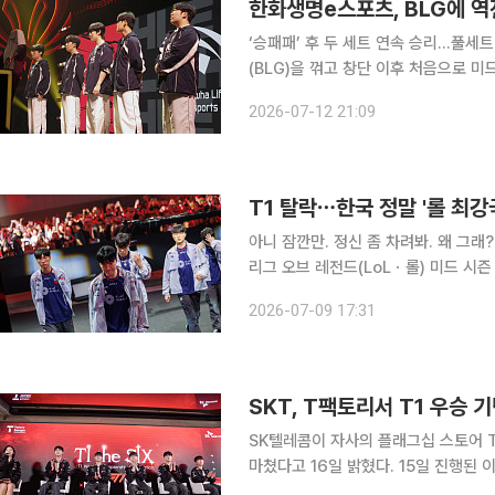
한화생명e스포츠, BLG에 역
‘승패패’ 후 두 세트 연속 승리…풀세트 접전 끝 역전 우승 한화
(BLG)을 꺾고 창단 이후 처음으로 미드 시즌 
대전컨벤션센터에서 열린 2026 MSI 
2026-07-12 21:09
세계 각 지역의 상반기 우승팀들이 모
T1 탈락⋯한국 정말 '롤 최강
아니 잠깐만. 정신 좀 차려봐. 왜 그래? T1이 무너졌습니다. 8일 대전컨벤션센터에서 열린 202
리그 오브 레전드(LoLㆍ롤) 미드 시
LCK(한국 리그) 2번 시드 T1이 LE
2026-07-09 17:31
탈락한 건데요. 예상 밖의 결과였기
SKT, T팩토리서 T1 우승 
SK텔레콤이 자사의 플래그십 스토어 T팩
마쳤다고 16일 밝혔다. 15일 진행된 이번 팬미팅 행사는 SKT가 준비한 ‘SKT×T1 우승 기념 팬 감
사 이벤트’의 일환이다. 대한민국 대표 e