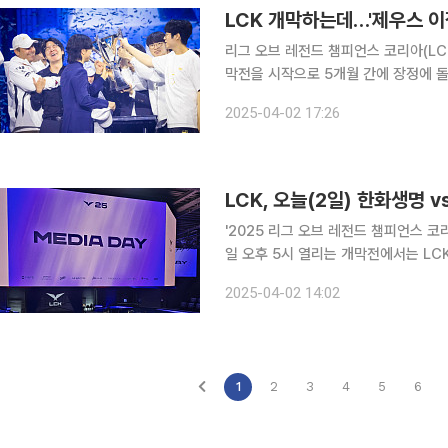
리그 오브 레전드 챔피언스 코리아(LC
막전을 시작으로 5개월 간에 장정에 돌입하게 되는데요. LCK의 
드라이너 '페이커' 이상혁이 속한 T1
2025-04-02 17:26
습니다. 바로 지난 스토브리그에서 '
'2025 리그 오브 레전드 챔피언스 코
일 오후 5시 열리는 개막전에서는 L
연다. 앞서 양팀은 2024 LCK 서머 결승전과 2025 LCK컵 결승전에서 연달아 맞붙은 바 있다. 당
2025-04-02 14:02
시 한화생명이 모두 승리해 젠지와의
1
2
3
4
5
6