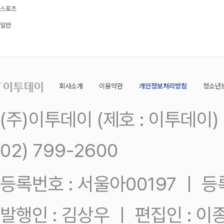
스포츠
일반
회사소개
이용약관
개인정보처리방침
청소년
(주)이투데이 (제호 : 이투데이
02) 799-2600
등록번호 : 서울아00197 ㅣ 등록일
발행인 : 김상우 ㅣ 편집인 : 