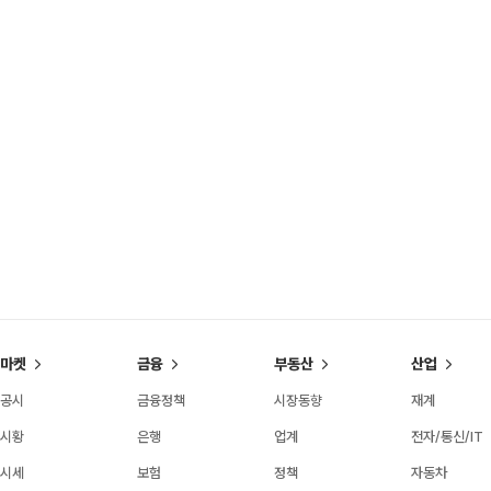
마켓
금융
부동산
산업
공시
금융정책
시장동향
재계
시황
은행
업계
전자/통신/IT
시세
보험
정책
자동차